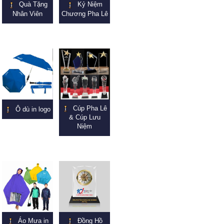
Quà Tặng
Kỷ Niệm
Nhân Viên
Chương Pha Lê
Cúp Pha Lê
Ô dù in logo
& Cúp Lưu
Niệm
Áo Mưa in
Đồng Hồ