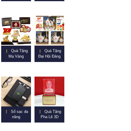
Quà Tặng
Quà Tặng
Mạ Vàng
Đại Hội Đảng
Sổ sạc đa
Quà Tặng
năng
Pha Lê 3D