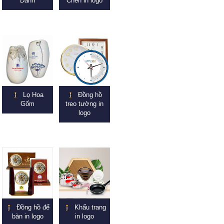
Danh
Chén in logo
Lọ Hoa
Đồng hồ
Gốm
treo tường in
logo
Đồng hồ để
Khẩu trang
bàn in logo
in logo