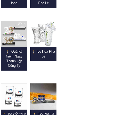
logo
Pha Lê
Quà Kỷ
Lọ Hoa Pha
Niệm Ngày
Lê
Thành Lập
Công Ty
Bộ cốc thủy
Bộ Pha Lê