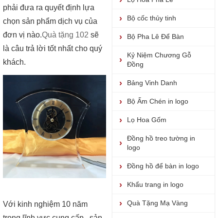
phải đưa ra quyết định lựa
Bộ cốc thủy tinh
chọn sản phẩm dịch vụ của
đơn vị nào.
Quà tặng 102
sẽ
Bộ Pha Lê Để Bàn
là câu trả lời tốt nhất cho quý
Kỷ Niệm Chương Gỗ
khách.
Đồng
Bảng Vinh Danh
Bộ Ấm Chén in logo
Lọ Hoa Gốm
Đồng hồ treo tường in
logo
Đồng hồ để bàn in logo
Khẩu trang in logo
Quà Tặng Mạ Vàng
Với kinh nghiệm 10 năm
trong lĩnh vực cung cấp , sản