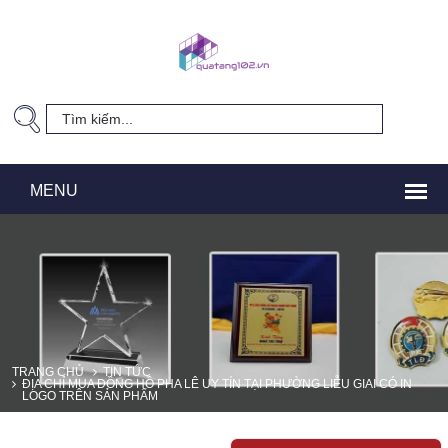
TRANG CHỦ
TIN TỨC
ĐỊA CHỈ MUA ĐỒNG HỒ PHA LÊ UY TÍN TẠI PHƯỜNG LIỄU GIAI CÓ IN
LOGO TRÊN SẢN PHẨM