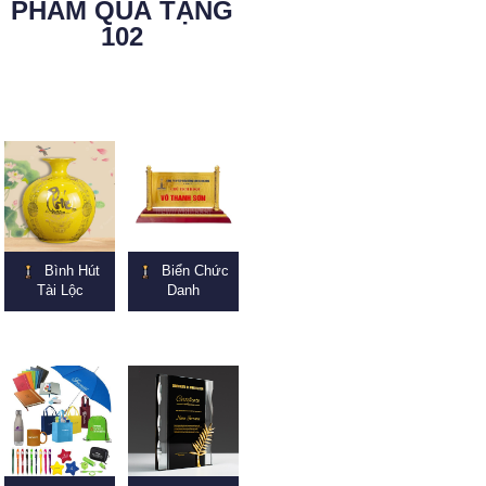
PHẨM QUÀ TẶNG
102
Bình Hút
Biển Chức
Tài Lộc
Danh