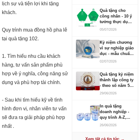
lịch sự và tiện lợi khi tặng
Quà tặng cho
khách.
công nhân - 10 ý
tưởng thực dụng
ngân sách 100-
Quy trình mua đồng hồ pha lê
05/07/2026
500K
tại quà tặng 102.
Kỷ niệm chương
vì sự nghiệp giáo
dục - mẫu chuẩn
1. Tìm hiểu nhu cầu khách
2026
02/07/2026
hàng, tư vấn sản phẩm phù
hợp về ý nghĩa, công năng sử
Quà tặng kỷ niệm
thành lập công ty
dụng và phù hợp tài chính.
- theo số năm 5,
10, 20, 30, 50
29/06/2026
- Sau khi tìm hiểu kỹ về tình
In quà tặng
hình đơn vị, nhân viên tư vấn
doanh nghiệp -
sẽ đưa ra giải pháp phù hợp
quy trình A-Z,
báo giá và thời
26/06/2026
nhất .
gian
Xem tất cả tin tức →