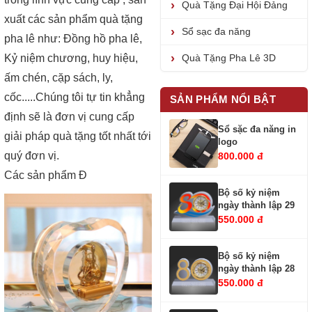
Quà Tặng Đại Hội Đảng
xuất các sản phẩm quà tặng
Sổ sạc đa năng
pha lê như: Đồng hồ pha lê,
Kỷ niệm chương, huy hiệu,
Quà Tặng Pha Lê 3D
ấm chén, cặp sách, ly,
cốc.....Chúng tôi tự tin khẳng
SẢN PHẨM NỔI BẬT
định sẽ là đơn vị cung cấp
Sổ sặc đa năng in
giải pháp quà tặng tốt nhất tới
logo
quý đơn vị.
800.000 đ
Các sản phẩm Đ
Bộ số kỷ niệm
ngày thành lập 29
550.000 đ
Bộ số kỷ niệm
ngày thành lập 28
550.000 đ