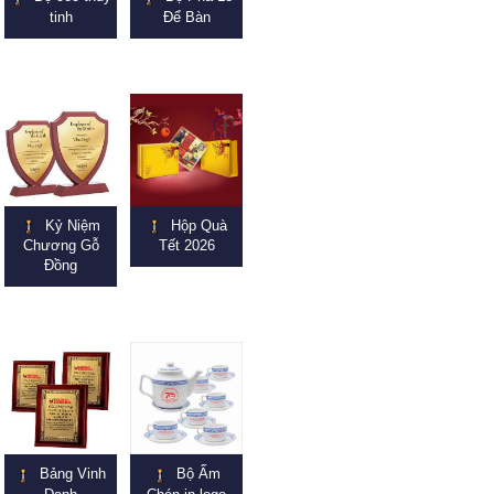
tinh
Để Bàn
Kỷ Niệm
Hộp Quà
Chương Gỗ
Tết 2026
Đồng
Bảng Vinh
Bộ Ấm