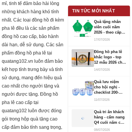
mỉ, tinh tế đảm bảo hài lòng
TIN TỨC MỚI NHẤT
những khách hàng khó tính
nhất. Các loại đồng hồ đi kèm
Quà tặng nhân
viên cuối năm
pha lê đều là các sản phẩm
2026 - theo cấp
đồng hồ cao cấp, bảo hành
bậc CBNV
17/07/2026
dài hạn, dễ sử dụng. Các sản
Đồng hồ pha lê
phẩm đồng hồ pha lê tại
khắc logo - top
quatang102.vn luôn đảm bảo
12 mẫu 2026 cho
doanh nghiệp
kết hợp tính trưng bày và tính
14/07/2026
sử dụng, mang đến hiệu quả
Quà lưu niệm
cao nhất cho người tặng và
cho hội nghị -
checklist 200-
người được tặng. Đồng hồ
1000 người
11/07/2026
pha lê cao cấp tại
quatang102 luôn được đóng
Quà tri ân khách
hàng - cẩm nang
gói trong hộp quà tặng cao
Q4 cuối năm cho
cấp đảm bảo tính sang trọng,
doanh nghiệp
08/07/2026