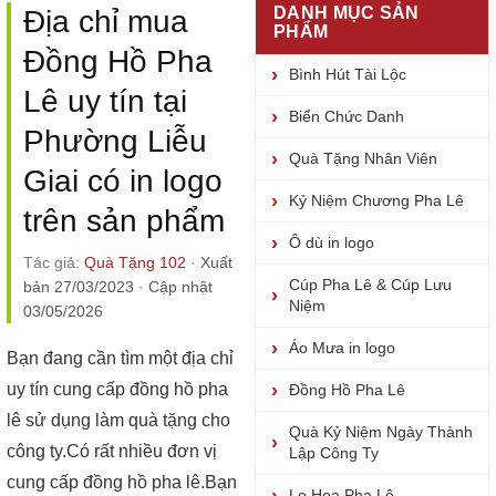
DANH MỤC SẢN
Địa chỉ mua
PHẨM
Đồng Hồ Pha
Bình Hút Tài Lộc
Lê uy tín tại
Biển Chức Danh
Phường Liễu
Quà Tặng Nhân Viên
Giai có in logo
Kỷ Niệm Chương Pha Lê
trên sản phẩm
Ô dù in logo
Tác giả:
Quà Tặng 102
·
Xuất
Cúp Pha Lê & Cúp Lưu
bản 27/03/2023
·
Cập nhật
Niệm
03/05/2026
Áo Mưa in logo
Bạn đang cần tìm một địa chỉ
uy tín cung cấp đồng hồ pha
Đồng Hồ Pha Lê
lê sử dụng làm quà tặng cho
Quà Kỷ Niệm Ngày Thành
công ty.Có rất nhiều đơn vị
Lập Công Ty
cung cấp đồng hồ pha lê.Bạn
Lọ Hoa Pha Lê