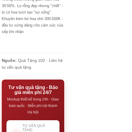
30-50%. Lọ rỗng đẹp nhưng "chết" -
lọ có hoa tươi tạo "sự sống".
Khuyên kèm bó hoa nhỏ 300-500K -
đầu tư xứng đáng cho cảm xúc của
sếp khi nhận.
Nguồn:
Quà Tặng 102 ·
Liên hệ
tư vấn quà tặng
Tư vấn quà tặng - Báo
giá miễn phí 24/7
Mockup thiết kế trong 24h · Giao
toàn quốc · Miễn phí nội thành
Hà Nội
TƯ VẤN QUÀ
TẶNG