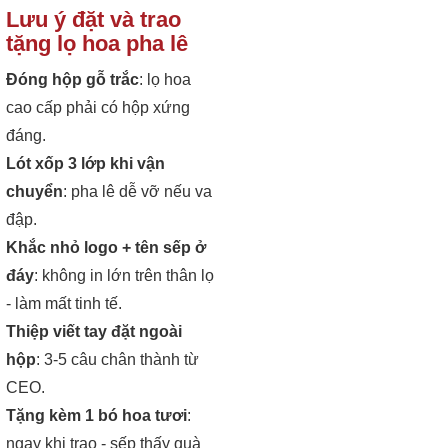
Lưu ý đặt và trao
tặng lọ hoa pha lê
Đóng hộp gỗ trắc
: lọ hoa
cao cấp phải có hộp xứng
đáng.
Lót xốp 3 lớp khi vận
chuyển
: pha lê dễ vỡ nếu va
đập.
Khắc nhỏ logo + tên sếp ở
đáy
: không in lớn trên thân lọ
- làm mất tinh tế.
Thiệp viết tay đặt ngoài
hộp
: 3-5 câu chân thành từ
CEO.
Tặng kèm 1 bó hoa tươi
:
ngay khi trao - sếp thấy quà