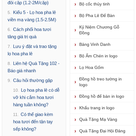
đôi cặp (1.2-2M/cặp)
Bộ cốc thủy tinh
Kiểu 5 - Lọ hoa pha lê
5.
Bộ Pha Lê Để Bàn
viền mạ vàng (1.5-2.5M)
Kỷ Niệm Chương Gỗ
Cách phối hoa tươi
6.
Đồng
tăng giá trị quà
Bảng Vinh Danh
Lưu ý đặt và trao tặng
7.
lọ hoa pha lê
Bộ Ấm Chén in logo
Liên hệ Quà Tặng 102 -
8.
Lọ Hoa Gốm
Báo giá nhanh
Đồng hồ treo tường in
Câu hỏi thường gặp
9.
logo
Lọ hoa pha lê có dễ
10.
Đồng hồ để bàn in logo
vỡ khi cắm hoa tươi
hàng tuần không?
Khẩu trang in logo
Có thể giao kèm
11.
Quà Tặng Mạ Vàng
hoa tươi đến tận tay
sếp không?
Quà Tặng Đại Hội Đảng