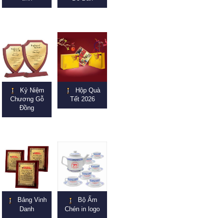
Kỷ Niệm
Hộp Quà
Chương Gỗ
Tết 2026
Đồng
Bảng Vinh
Bộ Ấm
Danh
Chén in logo