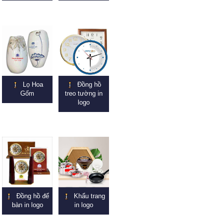
Lọ Hoa
Đồng hồ
Gốm
treo tường in
logo
Đồng hồ để
Khẩu trang
bàn in logo
in logo