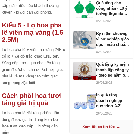
Quà tặng cho
cấp giám đốc tiếp khách thường
công nhân - 10 ý
xuyên - lọ đôi cân đối phòng.
tưởng thực dụng
ngân sách 100-
05/07/2026
Kiểu 5 - Lọ hoa pha
500K
lê viền mạ vàng (1.5-
Kỷ niệm chương
2.5M)
vì sự nghiệp giáo
dục - mẫu chuẩn
Lọ hoa pha lê + viền mạ vàng 24K ở
2026
02/07/2026
cổ lọ + đế gỗ trắc khắc CNC tên.
Đẳng cấp cao - quà cho sếp tổng
Quà tặng kỷ niệm
giám đốc/chủ tịch nữ. Kết hợp giữa
thành lập công ty
- theo số năm 5,
pha lê và mạ vàng tạo cảm giác
10, 20, 30, 50
sang trọng đặc biệt.
29/06/2026
Cách phối hoa tươi
In quà tặng
doanh nghiệp -
tăng giá trị quà
quy trình A-Z,
báo giá và thời
Lọ hoa pha lê đặt rỗng không tận
26/06/2026
gian
dụng được giá trị. Tặng kèm
bó
hoa tươi cao cấp
+ hướng dẫn
Xem tất cả tin tức →
cắm: