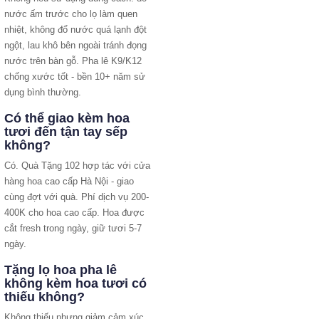
nước ấm trước cho lọ làm quen
nhiệt, không đổ nước quá lạnh đột
ngột, lau khô bên ngoài tránh đọng
nước trên bàn gỗ. Pha lê K9/K12
chống xước tốt - bền 10+ năm sử
dụng bình thường.
Có thể giao kèm hoa
tươi đến tận tay sếp
không?
Có. Quà Tặng 102 hợp tác với cửa
hàng hoa cao cấp Hà Nội - giao
cùng đợt với quà. Phí dịch vụ 200-
400K cho hoa cao cấp. Hoa được
cắt fresh trong ngày, giữ tươi 5-7
ngày.
Tặng lọ hoa pha lê
không kèm hoa tươi có
thiếu không?
Không thiếu nhưng giảm cảm xúc