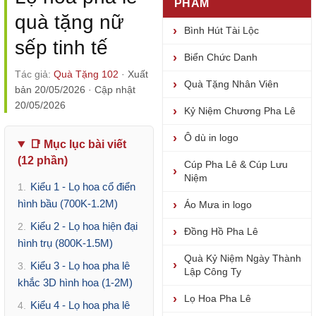
PHẨM
quà tặng nữ
Bình Hút Tài Lộc
sếp tinh tế
Biển Chức Danh
Tác giả:
Quà Tặng 102
·
Xuất
Quà Tặng Nhân Viên
bản 20/05/2026
·
Cập nhật
20/05/2026
Kỷ Niệm Chương Pha Lê
Ô dù in logo
📑 Mục lục bài viết
(12 phần)
Cúp Pha Lê & Cúp Lưu
Niệm
Kiểu 1 - Lọ hoa cổ điển
1.
hình bầu (700K-1.2M)
Áo Mưa in logo
Kiểu 2 - Lọ hoa hiện đại
2.
Đồng Hồ Pha Lê
hình trụ (800K-1.5M)
Quà Kỷ Niệm Ngày Thành
Kiểu 3 - Lọ hoa pha lê
3.
Lập Công Ty
khắc 3D hình hoa (1-2M)
Lọ Hoa Pha Lê
Kiểu 4 - Lọ hoa pha lê
4.