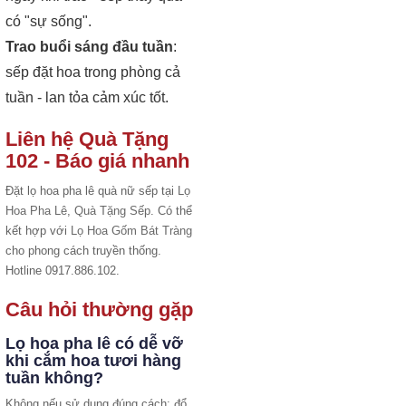
có "sự sống".
Trao buổi sáng đầu tuần
:
sếp đặt hoa trong phòng cả
tuần - lan tỏa cảm xúc tốt.
Liên hệ Quà Tặng
102 - Báo giá nhanh
Đặt lọ hoa pha lê quà nữ sếp tại
Lọ
Hoa Pha Lê
,
Quà Tặng Sếp
. Có thể
kết hợp với
Lọ Hoa Gốm Bát Tràng
cho phong cách truyền thống.
Hotline 0917.886.102.
Câu hỏi thường gặp
Lọ hoa pha lê có dễ vỡ
khi cắm hoa tươi hàng
tuần không?
Không nếu sử dụng đúng cách: đổ