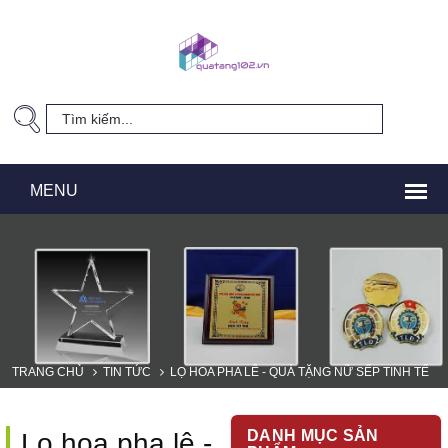
TRANG CHỦ
TIN TỨC
LỌ HOA PHA LÊ - QUÀ TẶNG NỮ SẾP TINH TẾ
DANH MỤC SẢN
Lọ hoa pha lê -