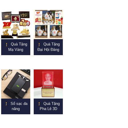
Quà Tặng
Quà Tặng
Mạ Vàng
Đại Hội Đảng
Sổ sạc đa
Quà Tặng
năng
Pha Lê 3D