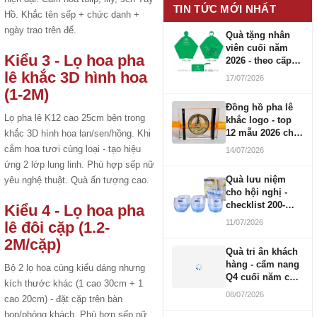
TIN TỨC MỚI NHẤT
Hồ. Khắc tên sếp + chức danh +
ngày trao trên đế.
Quà tặng nhân
viên cuối năm
Kiểu 3 - Lọ hoa pha
2026 - theo cấp
bậc CBNV
lê khắc 3D hình hoa
17/07/2026
(1-2M)
Đồng hồ pha lê
Lọ pha lê K12 cao 25cm bên trong
khắc logo - top
12 mẫu 2026 cho
khắc 3D hình hoa lan/sen/hồng. Khi
doanh nghiệp
cắm hoa tươi cùng loại - tạo hiệu
14/07/2026
ứng 2 lớp lung linh. Phù hợp sếp nữ
Quà lưu niệm
yêu nghệ thuật. Quà ấn tượng cao.
cho hội nghị -
checklist 200-
Kiểu 4 - Lọ hoa pha
1000 người
11/07/2026
lê đôi cặp (1.2-
2M/cặp)
Quà tri ân khách
hàng - cẩm nang
Bộ 2 lọ hoa cùng kiểu dáng nhưng
Q4 cuối năm cho
kích thước khác (1 cao 30cm + 1
doanh nghiệp
08/07/2026
cao 20cm) - đặt cặp trên bàn
họp/phòng khách. Phù hợp sếp nữ