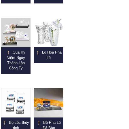
Quà Kỷ
Lọ Hoa Pha
Niệm Ngày
Lê
Thành Lập
Công Ty
Bộ cốc thủy
Bộ Pha Lê
tinh
Để Bàn