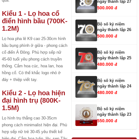
quà.
ngày thành lập 27
500.000 đ
Kiểu 1 - Lọ hoa cổ
điển hình bầu (700K-
Bộ số kỷ niệm
1.2M)
ngày thành lập 26
500.000 đ
Lọ hoa pha lê K9 cao 25-30cm hình
bầu bụng phình ở giữa - phong cách
Bộ số kỷ niệm
cổ điển Á Đông. Phù hợp sếp nữ
ngày thành lập 25
45-60 tuổi yêu phong cách truyền
480.000 đ
thống. Cắm hoa cúc, hoa lan, hoa
hồng cổ. Có thể khắc logo nhỏ ở
đáy + thiệp viết tay.
Bộ số kỷ niệm
ngày thành lập 24
Kiểu 2 - Lọ hoa hiện
480.000 đ
đại hình trụ (800K-
1.5M)
Bộ số kỷ niệm
ngày thành lập 23
Lọ hình trụ thẳng cao 30-35cm
550.000 đ
phong cách minimalist hiện đại. Phù
hợp sếp nữ trẻ 30-45 yêu thiết kế
hiện đại. Cắm hoa tulip, lily, sen Tây