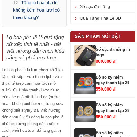
Tặng lọ hoa pha lê
12.
Sổ sạc đa năng
không kèm hoa tươi có
thiếu không?
Quà Tặng Pha Lê 3D
SẢN PHẨM NỔI BẬT
Lọ hoa pha lê là quà tặng
nữ sếp tinh tế nhất - bài
Sổ sặc đa năng in
viết hướng dẫn chọn kiểu
logo
dáng và phối hoa tươi.
800.000 đ
Lọ hoa pha lê là
lựa chọn số 1
khi
tặng nữ sếp - vừa thanh lịch, vừa
Bộ số kỷ niệm
ngày thành lập 29
thực tế (sếp cắm hoa tươi mỗi
550.000 đ
tuần). Quà này tránh được rủi ro
của các quà nữ tính khác (nước
hoa - không biết hương, trang sức -
Bộ số kỷ niệm
không biết style). Bài viết hướng
ngày thành lập 28
550.000 đ
dẫn chọn 5 kiểu dáng lọ hoa pha lê
phù hợp từng phong cách sếp +
cách phối hoa tươi để tăng giá trị
Bộ số kỷ niệm