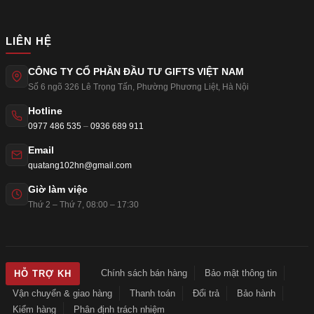
LIÊN HỆ
CÔNG TY CỔ PHẦN ĐẦU TƯ GIFTS VIỆT NAM
Số 6 ngõ 326 Lê Trọng Tấn
,
Phường Phương Liệt
,
Hà Nội
Hotline
0977 486 535
–
0936 689 911
Email
quatang102hn@gmail.com
Giờ làm việc
Thứ 2 – Thứ 7, 08:00 – 17:30
Chính sách bán hàng
Bảo mật thông tin
HỖ TRỢ KH
Vận chuyển & giao hàng
Thanh toán
Đổi trả
Bảo hành
Kiểm hàng
Phân định trách nhiệm