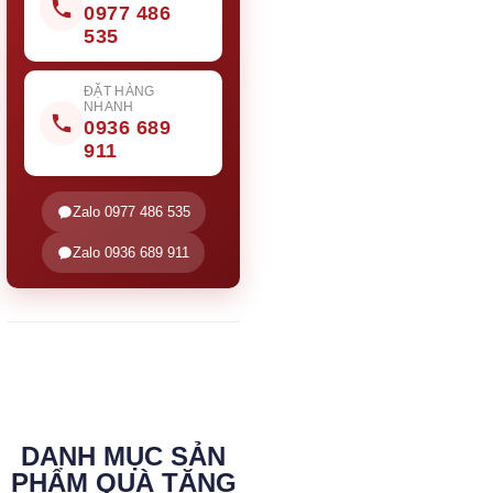
0977 486
535
ĐẶT HÀNG
NHANH
0936 689
911
Zalo 0977 486 535
Zalo 0936 689 911
DANH MỤC SẢN
PHẨM QUÀ TẶNG