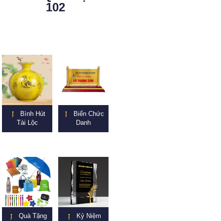
102
Bình Hút
Biển Chức
Tài Lộc
Danh
Quà Tặng
Kỷ Niệm