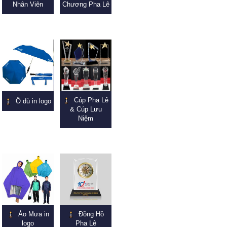
Nhân Viên
Chương Pha Lê
Cúp Pha Lê
Ô dù in logo
& Cúp Lưu
Niệm
Áo Mưa in
Đồng Hồ
logo
Pha Lê