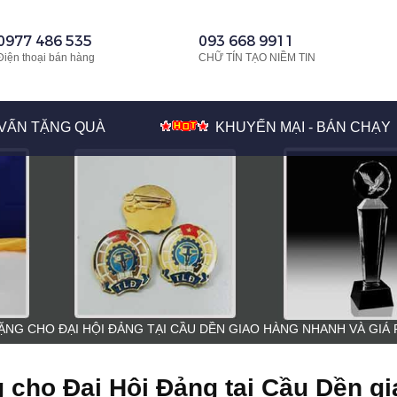
0977 486 535
093 668 9911
Điện thoại bán hàng
CHỮ TÍN TẠO NIỀM TIN
VẤN TẶNG QUÀ
KHUYẾN MẠI - BÁN CHẠY
ẶNG CHO ĐẠI HỘI ĐẢNG TẠI CẦU DỀN GIAO HÀNG NHANH VÀ GIÁ
 cho Đại Hội Đảng tại Cầu Dền gi