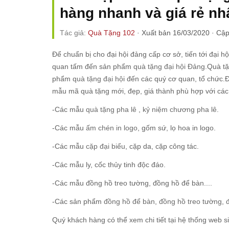
hàng nhanh và giá rẻ nh
Tác giả:
Quà Tặng 102
·
Xuất bản 16/03/2020
·
Cập
Để chuẩn bị cho đại hội đảng cấp cơ sở, tiến tới đại 
quan tấm đến sản phẩm
quà tặng đại hội Đảng
.Quà tặ
phẩm
quà tặng đại hộ
i đến các quý cơ quan, tổ chức.Đ
mẫu mã quà tặng mới, đẹp, giá thành phù hợp với các 
-Các mẫu
quà tặng pha lê
,
kỷ niệm chương pha lê.
-Các mẫu
ấm chén in logo
, gốm sứ, lọ hoa in logo.
-Các mẫu
cặp đại biểu
, cặp da, cặp công tác.
-Các mẫu ly, cốc thủy tinh độc đáo.
-Các mẫu đồng hồ treo tường, đồng hồ để bàn....
-Các sản phẩm
đồng hồ để bàn
,
đồng hồ treo tường
,
Quý khách hàng có thể xem chi tiết tại hệ thống web si