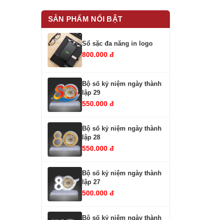
SẢN PHẨM NỔI BẬT
Sổ sặc đa năng in logo
800.000 đ
Bộ số kỷ niệm ngày thành
lập 29
550.000 đ
Bộ số kỷ niệm ngày thành
lập 28
550.000 đ
Bộ số kỷ niệm ngày thành
lập 27
500.000 đ
Bộ số kỷ niệm ngày thành