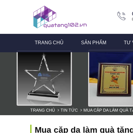
TRANG CHỦ
SẢN PHẨM
TƯ 
TRANG CHỦ
TIN TỨC
MUA CẶP DA LÀM QUÀ T
Mua cặp da làm quà tặng