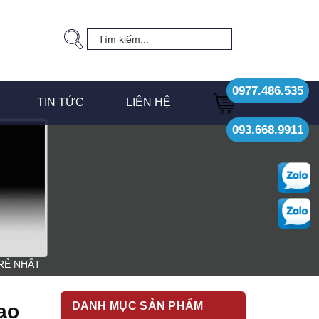
0977.486.535
TIN TỨC
LIÊN HỆ
093.668.9911
 RẺ NHẤT
DANH MỤC SẢN PHẨM
ao