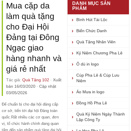
DANH MỤC SẢN
Mua cặp da
PHẨM
làm quà tặng
Bình Hút Tài Lộc
cho Đại Hội
Biển Chức Danh
Đảng tại Đông
Quà Tặng Nhân Viên
Ngạc giao
Kỷ Niệm Chương Pha Lê
hàng nhanh và
Ô dù in logo
giá rẻ nhất
Cúp Pha Lê & Cúp Lưu
Tác giả:
Quà Tặng 102
·
Xuất
Niệm
bản 16/03/2020
·
Cập nhật
Áo Mưa in logo
03/05/2026
Đồng Hồ Pha Lê
Để chuẩn bị cho đại hội đảng cấp
cơ sở, tiến tới đại hội Đảng toàn
Quà Kỷ Niệm Ngày Thành
quốc.Rất nhiều các cơ quan, đơn
Lập Công Ty
vị, tổ chức hành chính đang quan
tấm đến sản phẩm
quà tặng đại hội
Lọ Hoa Pha Lê