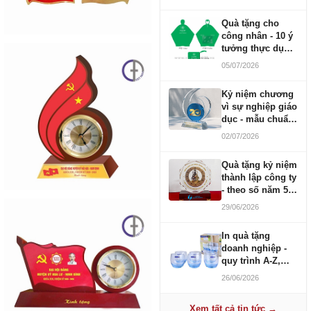
Quà tặng cho
công nhân - 10 ý
tưởng thực dụng
ngân sách 100-
05/07/2026
500K
Kỷ niệm chương
vì sự nghiệp giáo
dục - mẫu chuẩn
2026
02/07/2026
Quà tặng kỷ niệm
thành lập công ty
- theo số năm 5,
10, 20, 30, 50
29/06/2026
In quà tặng
doanh nghiệp -
quy trình A-Z,
báo giá và thời
26/06/2026
gian
Xem tất cả tin tức →