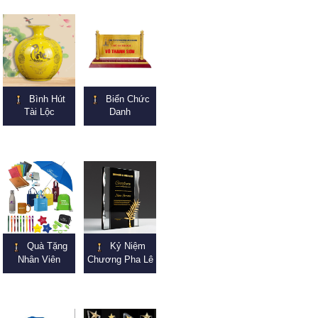
Bình Hút
Biển Chức
Tài Lộc
Danh
Quà Tặng
Kỷ Niệm
Nhân Viên
Chương Pha Lê