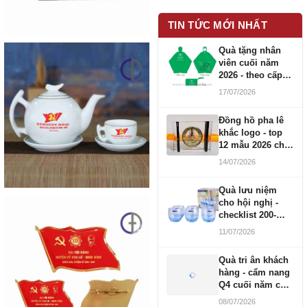
TIN TỨC MỚI NHẤT
Quà tặng nhân
viên cuối năm
2026 - theo cấp
bậc CBNV
17/07/2026
Đồng hồ pha lê
khắc logo - top
12 mẫu 2026 cho
doanh nghiệp
14/07/2026
Quà lưu niệm
cho hội nghị -
checklist 200-
1000 người
11/07/2026
Quà tri ân khách
hàng - cẩm nang
Q4 cuối năm cho
doanh nghiệp
08/07/2026