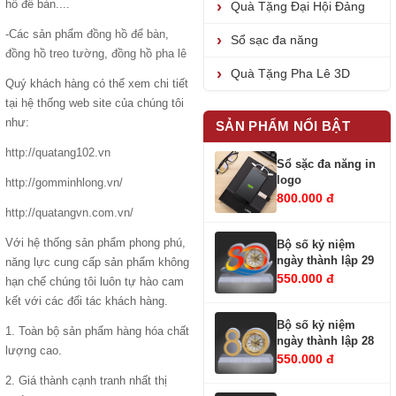
hồ để bàn....
Quà Tặng Đại Hội Đảng
-Các sản phẩm
đồng hồ để bàn
,
Sổ sạc đa năng
đồng hồ treo tường
,
đồng hồ pha lê
Quà Tặng Pha Lê 3D
Quý khách hàng có thể xem chi tiết
tại hệ thống web site của chúng tôi
như:
SẢN PHẨM NỔI BẬT
http://quatang102.vn
Sổ sặc đa năng in
logo
http://gomminhlong.vn/
800.000 đ
http://quatangvn.com.vn/
Với hệ thống sản phẩm phong phú,
Bộ số kỷ niệm
ngày thành lập 29
năng lực cung cấp sản phẩm không
550.000 đ
hạn chế chúng tôi luôn tự hào cam
kết với các đối tác khách hàng.
Bộ số kỷ niệm
1. Toàn bộ sản phẩm hàng hóa chất
ngày thành lập 28
lượng cao.
550.000 đ
2. Giá thành cạnh tranh nhất thị