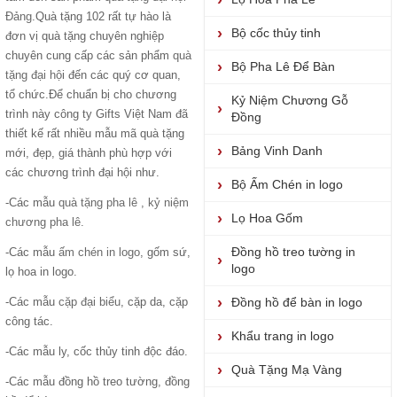
Đảng
.Quà tặng 102 rất tự hào là
Bộ cốc thủy tinh
đơn vị quà tặng chuyên nghiệp
chuyên cung cấp các sản phẩm
quà
Bộ Pha Lê Để Bàn
tặng đại hộ
i đến các quý cơ quan,
tổ chức.Để chuẩn bị cho chương
Kỷ Niệm Chương Gỗ
trình này công ty Gifts Việt Nam đã
Đồng
thiết kế rất nhiều mẫu mã quà tặng
Bảng Vinh Danh
mới, đẹp, giá thành phù hợp với
các chương trình đại hội như.
Bộ Ấm Chén in logo
-Các mẫu
quà tặng pha lê
,
kỷ niệm
Lọ Hoa Gốm
chương pha lê.
Đồng hồ treo tường in
-Các mẫu
ấm chén in logo
, gốm sứ,
logo
lọ hoa in logo.
-Các mẫu
cặp đại biểu
, cặp da, cặp
Đồng hồ để bàn in logo
công tác.
Khẩu trang in logo
-Các mẫu ly, cốc thủy tinh độc đáo.
Quà Tặng Mạ Vàng
-Các mẫu đồng hồ treo tường, đồng