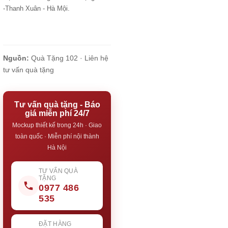
-Thanh Xuân - Hà Mội.
Nguồn:
Quà Tặng 102 ·
Liên hệ
tư vấn quà tặng
Tư vấn quà tặng - Báo
giá miễn phí 24/7
Mockup thiết kế trong 24h · Giao
toàn quốc · Miễn phí nội thành
Hà Nội
TƯ VẤN QUÀ
TẶNG
0977 486
535
ĐẶT HÀNG