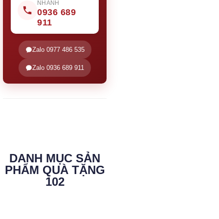
NHANH
0936 689
911
Zalo 0977 486 535
Zalo 0936 689 911
DANH MỤC SẢN
PHẨM QUÀ TẶNG
102