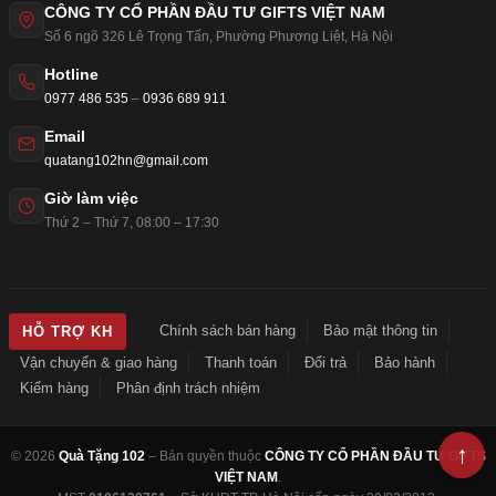
CÔNG TY CỔ PHẦN ĐẦU TƯ GIFTS VIỆT NAM
Số 6 ngõ 326 Lê Trọng Tấn
,
Phường Phương Liệt
,
Hà Nội
Hotline
0977 486 535
–
0936 689 911
Email
quatang102hn@gmail.com
Giờ làm việc
Thứ 2 – Thứ 7, 08:00 – 17:30
Chính sách bán hàng
Bảo mật thông tin
HỖ TRỢ KH
Vận chuyển & giao hàng
Thanh toán
Đổi trả
Bảo hành
Kiểm hàng
Phân định trách nhiệm
© 2026
Quà Tặng 102
– Bản quyền thuộc
CÔNG TY CỔ PHẦN ĐẦU TƯ GIFTS
VIỆT NAM
.