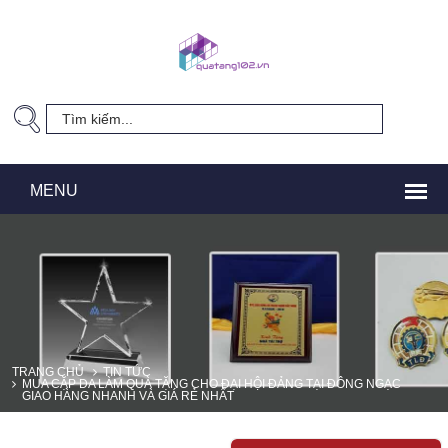
TRANG CHỦ
TIN TỨC
MUA CẶP DA LÀM QUÀ TẶNG CHO ĐẠI HỘI ĐẢNG TẠI ĐÔNG NGẠC
GIAO HÀNG NHANH VÀ GIÁ RẺ NHẤT