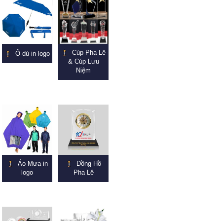
Cúp Pha Lê
Ô dù in logo
& Cúp Lưu
Niệm
Áo Mưa in
Đồng Hồ
logo
Pha Lê