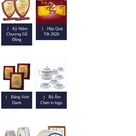
Kỷ Niệm
Hộp Quà
Chương Gỗ
Tết 2026
Đồng
Bảng Vinh
Bộ Ấm
Danh
Chén in logo