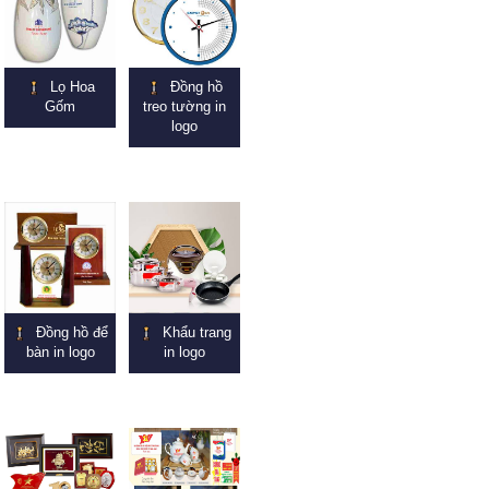
Lọ Hoa
Đồng hồ
Gốm
treo tường in
logo
Đồng hồ để
Khẩu trang
bàn in logo
in logo