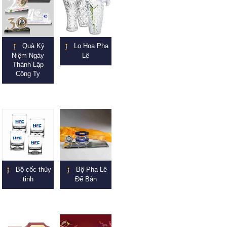
Quà Kỷ
Lọ Hoa Pha
Niệm Ngày
Lê
Thành Lập
Công Ty
Bộ cốc thủy
Bộ Pha Lê
tinh
Để Bàn