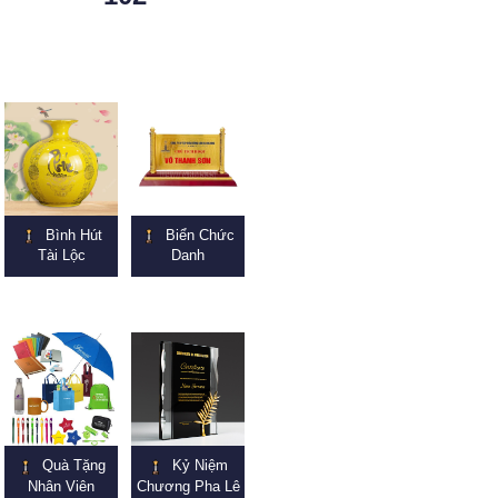
Bình Hút
Biển Chức
Tài Lộc
Danh
Quà Tặng
Kỷ Niệm
Nhân Viên
Chương Pha Lê