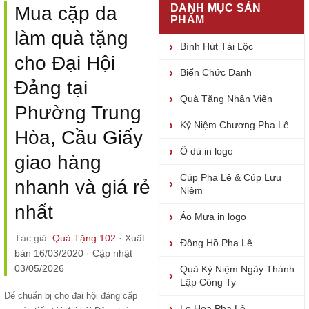
DANH MỤC SẢN
Mua cặp da
PHẨM
làm quà tặng
Bình Hút Tài Lộc
cho Đại Hội
Biển Chức Danh
Đảng tại
Quà Tặng Nhân Viên
Phường Trung
Kỷ Niệm Chương Pha Lê
Hòa, Cầu Giấy
Ô dù in logo
giao hàng
Cúp Pha Lê & Cúp Lưu
nhanh và giá rẻ
Niệm
nhất
Áo Mưa in logo
Tác giả:
Quà Tặng 102
·
Xuất
Đồng Hồ Pha Lê
bản 16/03/2020
·
Cập nhật
03/05/2026
Quà Kỷ Niệm Ngày Thành
Lập Công Ty
Để chuẩn bị cho đại hội đảng cấp
Lọ Hoa Pha Lê