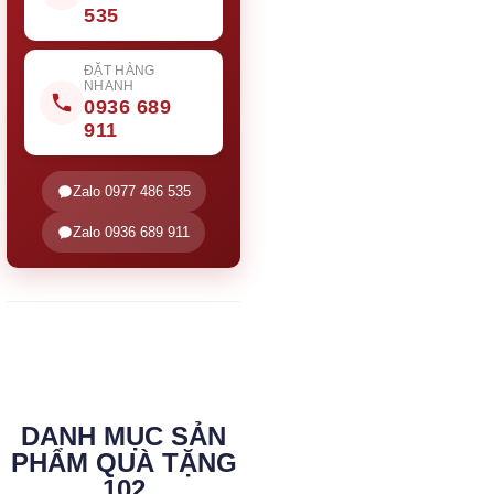
535
ĐẶT HÀNG
NHANH
0936 689
911
Zalo 0977 486 535
Zalo 0936 689 911
DANH MỤC SẢN
PHẨM QUÀ TẶNG
102