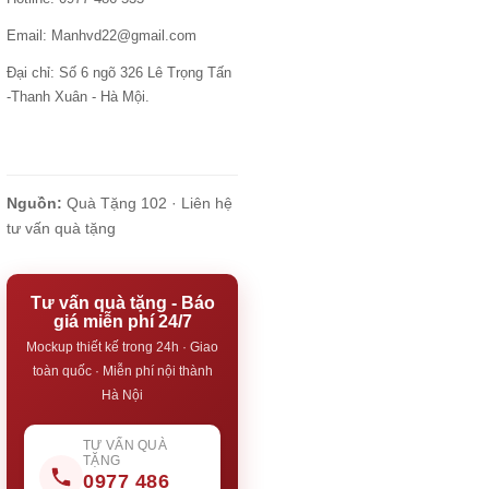
Email: Manhvd22@gmail.com
Đại chỉ: Số 6 ngõ 326 Lê Trọng Tấn
-Thanh Xuân - Hà Mội.
Nguồn:
Quà Tặng 102 ·
Liên hệ
tư vấn quà tặng
Tư vấn quà tặng - Báo
giá miễn phí 24/7
Mockup thiết kế trong 24h · Giao
toàn quốc · Miễn phí nội thành
Hà Nội
TƯ VẤN QUÀ
TẶNG
0977 486