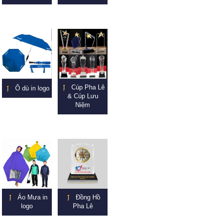
Cúp Pha Lê
Ô dù in logo
& Cúp Lưu
Niệm
Áo Mưa in
Đồng Hồ
logo
Pha Lê