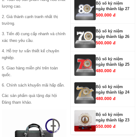
Bộ số kỷ niệm
lượng cao.
ngày thành lập 27
500.000 đ
2. Giá thành cạnh tranh nhất thị
trường.
Bộ số kỷ niệm
3. Tiến độ cung cấp nhanh và chính
ngày thành lập 26
xác theo yêu cầu.
500.000 đ
4. Hỗ trợ tư vấn thiết kế chuyên
nghiệp.
Bộ số kỷ niệm
ngày thành lập 25
5. Giao hàng miễn phí trên toàn
480.000 đ
quốc.
6. Chính sách khuyến mãi hấp dẫn.
Bộ số kỷ niệm
ngày thành lập 24
Các sản phẩm
quà tặng đại hội
480.000 đ
Đảng
tham khảo.
Bộ số kỷ niệm
ngày thành lập 23
550.000 đ