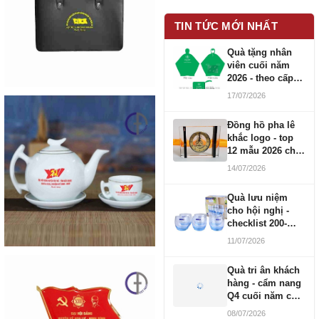
TIN TỨC MỚI NHẤT
Quà tặng nhân
viên cuối năm
2026 - theo cấp
bậc CBNV
17/07/2026
Đồng hồ pha lê
khắc logo - top
12 mẫu 2026 cho
doanh nghiệp
14/07/2026
Quà lưu niệm
cho hội nghị -
checklist 200-
1000 người
11/07/2026
Quà tri ân khách
hàng - cẩm nang
Q4 cuối năm cho
doanh nghiệp
08/07/2026