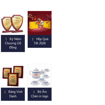
Kỷ Niệm
Hộp Quà
Chương Gỗ
Tết 2026
Đồng
Bảng Vinh
Bộ Ấm
Danh
Chén in logo