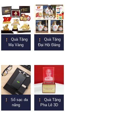
Quà Tặng
Quà Tặng
Mạ Vàng
Đại Hội Đảng
Sổ sạc đa
Quà Tặng
năng
Pha Lê 3D