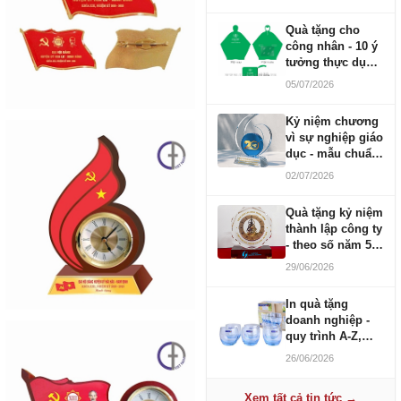
Quà tặng cho
công nhân - 10 ý
tưởng thực dụng
ngân sách 100-
05/07/2026
500K
Kỷ niệm chương
vì sự nghiệp giáo
dục - mẫu chuẩn
2026
02/07/2026
Quà tặng kỷ niệm
thành lập công ty
- theo số năm 5,
10, 20, 30, 50
29/06/2026
In quà tặng
doanh nghiệp -
quy trình A-Z,
báo giá và thời
26/06/2026
gian
Xem tất cả tin tức →