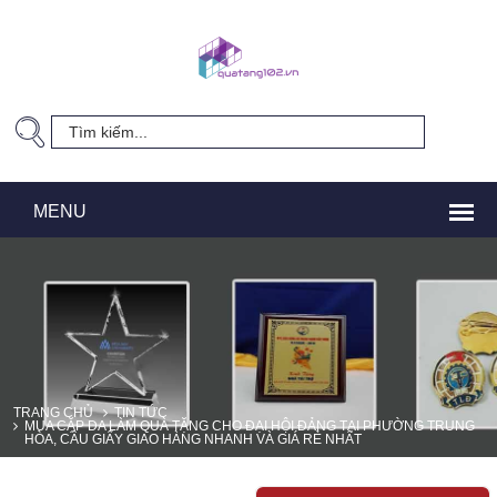
TRANG CHỦ
TIN TỨC
MUA CẶP DA LÀM QUÀ TẶNG CHO ĐẠI HỘI ĐẢNG TẠI PHƯỜNG TRUNG
HÒA, CẦU GIẤY GIAO HÀNG NHANH VÀ GIÁ RẺ NHẤT