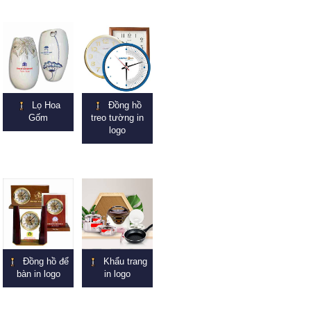
Lọ Hoa
Đồng hồ
Gốm
treo tường in
logo
Đồng hồ để
Khẩu trang
bàn in logo
in logo