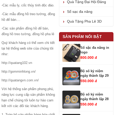
Quà Tặng Đại Hội Đảng
-Các mẫu ly, cốc thủy tinh độc đáo.
Sổ sạc đa năng
-Các mẫu đồng hồ treo tường, đồng
hồ để bàn....
Quà Tặng Pha Lê 3D
-Các sản phẩm
đồng hồ để bàn
,
đồng hồ treo tường
,
đồng hồ pha lê
SẢN PHẨM NỔI BẬT
Quý khách hàng có thể xem chi tiết
Sổ sặc đa năng in
tại hệ thống web site của chúng tôi
logo
như:
800.000 đ
http://quatang102.vn
Bộ số kỷ niệm
http://gomminhlong.vn/
ngày thành lập 29
http://quatangvn.com.vn/
550.000 đ
Với hệ thống sản phẩm phong phú,
Bộ số kỷ niệm
năng lực cung cấp sản phẩm không
ngày thành lập 28
hạn chế chúng tôi luôn tự hào cam
550.000 đ
kết với các đối tác khách hàng.
1. Toàn bộ sản phẩm hàng hóa chất