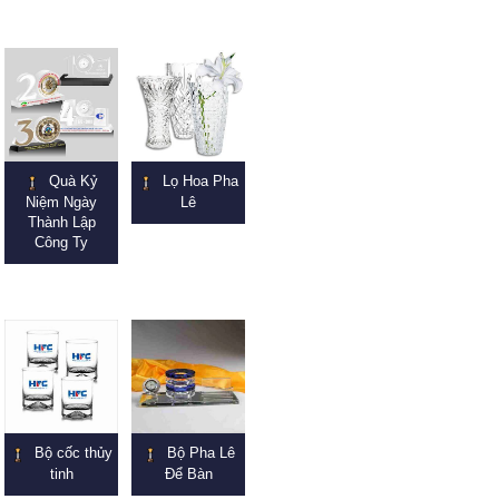
Quà Kỷ
Lọ Hoa Pha
Niệm Ngày
Lê
Thành Lập
Công Ty
Bộ cốc thủy
Bộ Pha Lê
tinh
Để Bàn