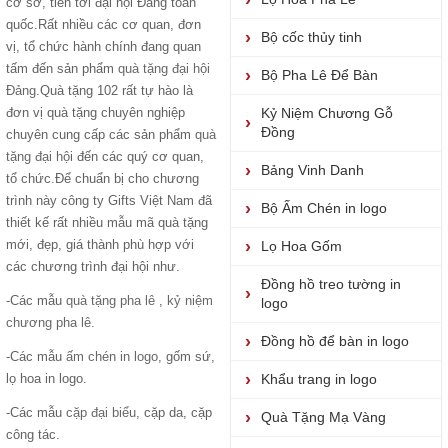
cơ sở, tiến tới đại hội Đảng toàn
quốc.Rất nhiều các cơ quan, đơn
Bộ cốc thủy tinh
vị, tổ chức hành chính đang quan
tấm đến sản phẩm
quà tặng đại hội
Bộ Pha Lê Để Bàn
Đảng
.Quà tặng 102 rất tự hào là
đơn vị quà tặng chuyên nghiệp
Kỷ Niệm Chương Gỗ
Đồng
chuyên cung cấp các sản phẩm
quà
tặng đại hộ
i đến các quý cơ quan,
Bảng Vinh Danh
tổ chức.Để chuẩn bị cho chương
trình này công ty Gifts Việt Nam đã
Bộ Ấm Chén in logo
thiết kế rất nhiều mẫu mã quà tặng
mới, đẹp, giá thành phù hợp với
Lọ Hoa Gốm
các chương trình đại hội như.
Đồng hồ treo tường in
-Các mẫu
quà tặng pha lê
,
kỷ niệm
logo
chương pha lê.
Đồng hồ để bàn in logo
-Các mẫu
ấm chén in logo
, gốm sứ,
lọ hoa in logo.
Khẩu trang in logo
-Các mẫu
cặp đại biểu
, cặp da, cặp
Quà Tặng Mạ Vàng
công tác.