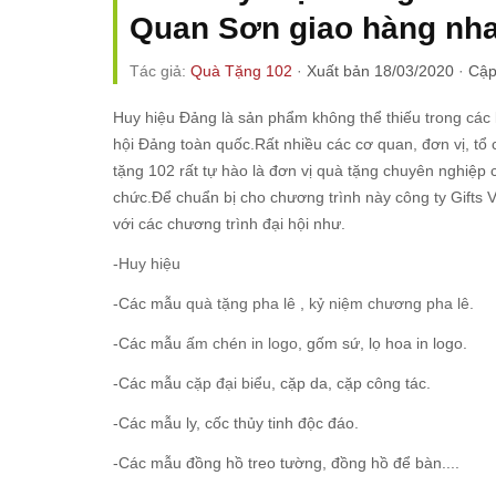
Quan Sơn giao hàng nhan
Tác giả:
Quà Tặng 102
·
Xuất bản 18/03/2020
·
Cập
Huy hiệu Đảng là sản phẩm không thể thiếu trong các k
hội Đảng toàn quốc.Rất nhiều các cơ quan, đơn vị, 
tặng 102 rất tự hào là đơn vị quà tặng chuyên nghiệ
chức.Để chuẩn bị cho chương trình này công ty Gifts 
với các chương trình đại hội như.
-
Huy hiệu
-Các mẫu
quà tặng pha lê
,
kỷ niệm chương pha lê.
-Các mẫu
ấm chén in logo
, gốm sứ, lọ hoa in logo.
-Các mẫu
cặp đại biểu
, cặp da, cặp công tác.
-Các mẫu ly, cốc thủy tinh độc đáo.
-Các mẫu đồng hồ treo tường, đồng hồ để bàn....