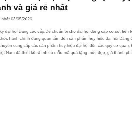
h và giá rẻ nhất
 nhật 03/05/2026
ỳ đại hội Đảng các cấp.Để chuẩn bị cho đại hội đảng cấp cơ sở, tiến tớ
tổ chức hành chính đang quan tấm đến sản phẩm
huy hiệu đại hội Đảng
.
p chuyên cung cấp các sản phẩm
huy hiệu đại hộ
i đến các quý cơ quan, 
Việt Nam đã thiết kế rất nhiều mẫu mã quà tặng mới, đẹp, giá thành ph