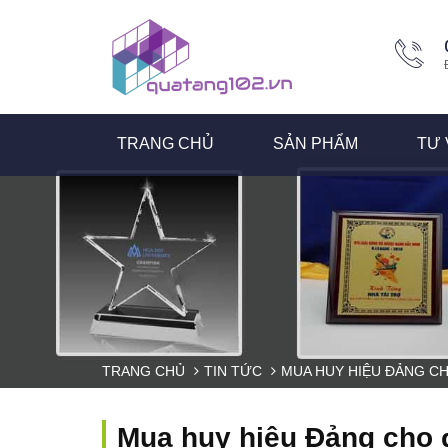
TRANG CHỦ
SẢN PHẨM
TƯ 
TRANG CHỦ
TIN TỨC
MUA HUY HIỆU ĐẢNG CH
Mua huy hiệu Đảng cho đ