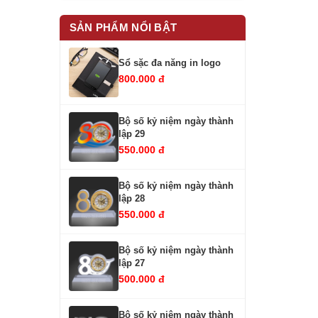
SẢN PHẨM NỔI BẬT
Sổ sặc đa năng in logo
800.000 đ
Bộ số kỷ niệm ngày thành
lập 29
550.000 đ
Bộ số kỷ niệm ngày thành
lập 28
550.000 đ
Bộ số kỷ niệm ngày thành
lập 27
500.000 đ
Bộ số kỷ niệm ngày thành