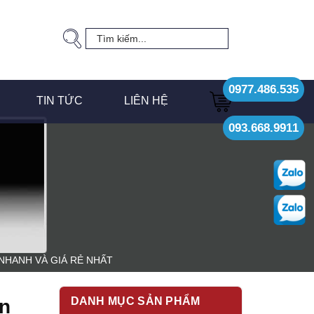
0977.486.535
TIN TỨC
LIÊN HỆ
093.668.9911
NHANH VÀ GIÁ RẺ NHẤT
DANH MỤC SẢN PHẨM
ện