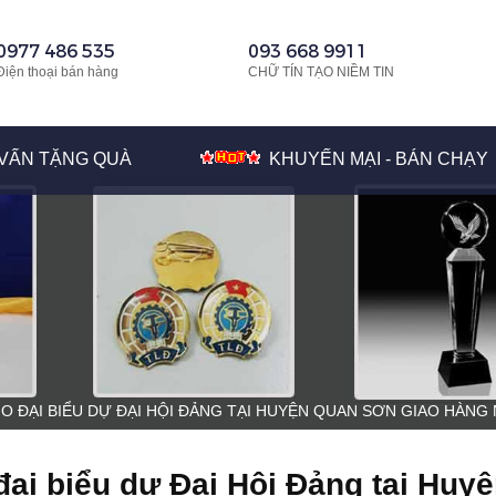
0977 486 535
093 668 9911
Điện thoại bán hàng
CHỮ TÍN TẠO NIỀM TIN
VẤN TẶNG QUÀ
KHUYẾN MẠI - BÁN CHẠY
O ĐẠI BIỂU DỰ ĐẠI HỘI ĐẢNG TẠI HUYỆN QUAN SƠN GIAO HÀNG 
ại biểu dự Đại Hội Đảng tại Huy