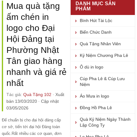
DANH MỤC SẢN
Mua quà tặng
PHẨM
ấm chén in
Bình Hút Tài Lộc
logo cho Đại
Biển Chức Danh
Hội Đảng tại
Quà Tặng Nhân Viên
Phường Nhật
Kỷ Niệm Chương Pha Lê
Tân giao hàng
Ô dù in logo
nhanh và giá rẻ
Cúp Pha Lê & Cúp Lưu
nhất
Niệm
Tác giả:
Quà Tặng 102
·
Xuất
Áo Mưa in logo
bản 13/03/2020
·
Cập nhật
Đồng Hồ Pha Lê
03/05/2026
Quà Kỷ Niệm Ngày Thành
Để chuẩn bị cho đại hội đảng cấp
Lập Công Ty
cơ sở, tiến tới đại hội Đảng toàn
quốc.Rất nhiều các cơ quan, đơn
Lọ Hoa Pha Lê