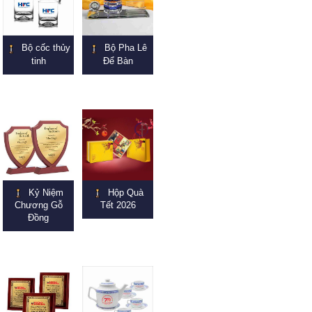
Bộ cốc thủy
Bộ Pha Lê
tinh
Để Bàn
Kỷ Niệm
Hộp Quà
Chương Gỗ
Tết 2026
Đồng