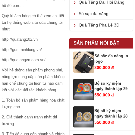
Quà Tặng Đại Hội Đảng
hồ để bàn....
Sổ sạc đa năng
Quý khách hàng có thể xem chi tiết
tại hệ thống web site của chúng tôi
Quà Tặng Pha Lê 3D
như:
http://quatang102.vn
SẢN PHẨM NỔI BẬT
http://gomminhlong.vn/
Sổ sặc đa năng in
http://quatangvn.com.vn/
logo
800.000 đ
Với hệ thống sản phẩm phong phú,
năng lực cung cấp sản phẩm không
Bộ số kỷ niệm
hạn chế chúng tôi luôn tự hào cam
ngày thành lập 29
kết với các đối tác khách hàng.
550.000 đ
1. Toàn bộ sản phẩm hàng hóa chất
lượng cao.
Bộ số kỷ niệm
ngày thành lập 28
2. Giá thành cạnh tranh nhất thị
550.000 đ
trường.
3. Tiến độ cung cấp nhanh và chính