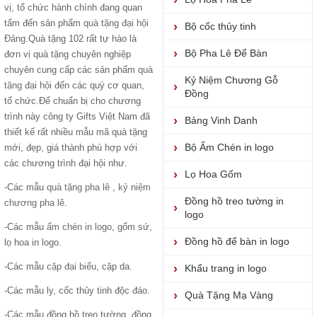
vị, tổ chức hành chính đang quan
tấm đến sản phẩm
quà tặng đại hội
Bộ cốc thủy tinh
Đảng
.Quà tặng 102 rất tự hào là
Bộ Pha Lê Để Bàn
đơn vị quà tặng chuyên nghiệp
chuyên cung cấp các sản phẩm
quà
Kỷ Niệm Chương Gỗ
tặng đại hộ
i đến các quý cơ quan,
Đồng
tổ chức.Để chuẩn bị cho chương
trình này công ty Gifts Việt Nam đã
Bảng Vinh Danh
thiết kế rất nhiều mẫu mã quà tặng
Bộ Ấm Chén in logo
mới, đẹp, giá thành phù hợp với
các chương trình đại hội như.
Lọ Hoa Gốm
-Các mẫu
quà tặng pha lê
,
kỷ niệm
Đồng hồ treo tường in
chương pha lê.
logo
-Các mẫu
ấm chén in logo
, gốm sứ,
Đồng hồ để bàn in logo
lọ hoa in logo.
-Các mẫu
cặp đại biểu
, cặp da.
Khẩu trang in logo
-Các mẫu ly, cốc thủy tinh độc đáo.
Quà Tặng Mạ Vàng
-Các mẫu đồng hồ treo tường, đồng