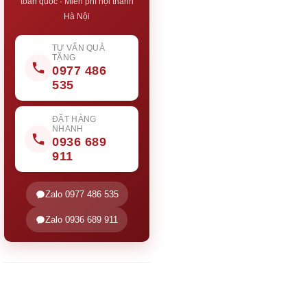
toàn quốc · Miễn phí nội thành
Hà Nội
TƯ VẤN QUÀ
TẶNG
0977 486
535
ĐẶT HÀNG
NHANH
0936 689
911
Zalo 0977 486 535
Zalo 0936 689 911