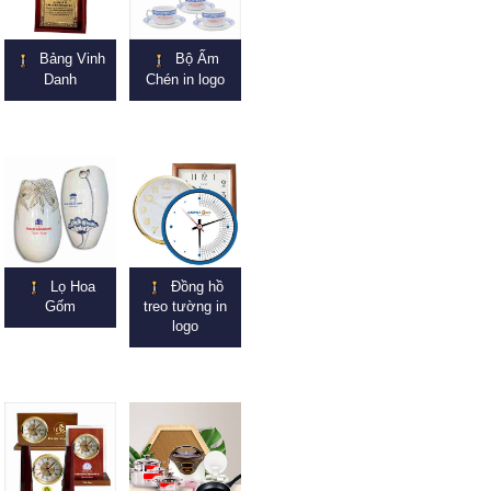
Bảng Vinh
Bộ Ấm
Danh
Chén in logo
Lọ Hoa
Đồng hồ
Gốm
treo tường in
logo