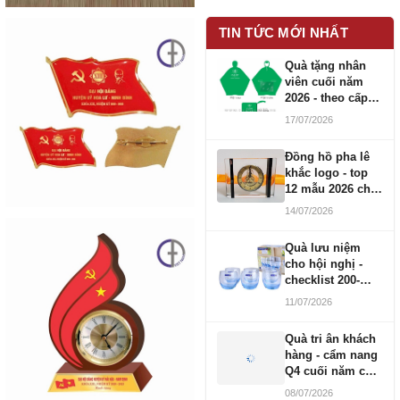
TIN TỨC MỚI NHẤT
Quà tặng nhân
viên cuối năm
2026 - theo cấp
bậc CBNV
17/07/2026
Đồng hồ pha lê
khắc logo - top
12 mẫu 2026 cho
doanh nghiệp
14/07/2026
Quà lưu niệm
cho hội nghị -
checklist 200-
1000 người
11/07/2026
Quà tri ân khách
hàng - cẩm nang
Q4 cuối năm cho
doanh nghiệp
08/07/2026