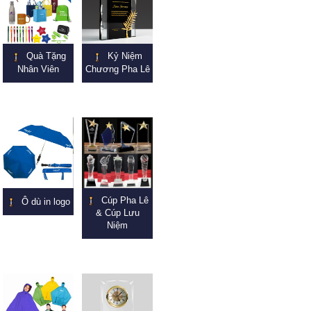
Quà Tặng
Kỷ Niệm
Nhân Viên
Chương Pha Lê
Cúp Pha Lê
Ô dù in logo
& Cúp Lưu
Niệm