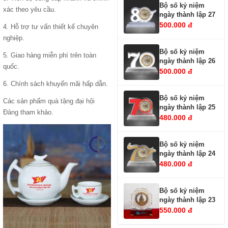
Bộ số kỷ niệm
xác theo yêu cầu.
ngày thành lập 27
500.000 đ
4. Hỗ trợ tư vấn thiết kế chuyên
nghiệp.
Bộ số kỷ niệm
5. Giao hàng miễn phí trên toàn
ngày thành lập 26
quốc.
500.000 đ
6. Chính sách khuyến mãi hấp dẫn.
Bộ số kỷ niệm
Các sản phẩm
quà tặng đại hội
ngày thành lập 25
Đảng
tham khảo.
480.000 đ
Bộ số kỷ niệm
ngày thành lập 24
480.000 đ
Bộ số kỷ niệm
ngày thành lập 23
550.000 đ