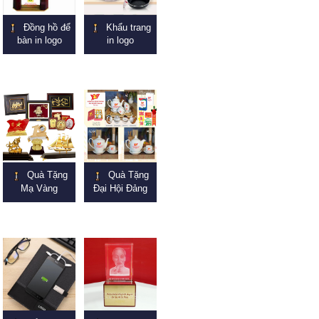
Đồng hồ để
Khẩu trang
bàn in logo
in logo
Quà Tặng
Quà Tặng
Mạ Vàng
Đại Hội Đảng