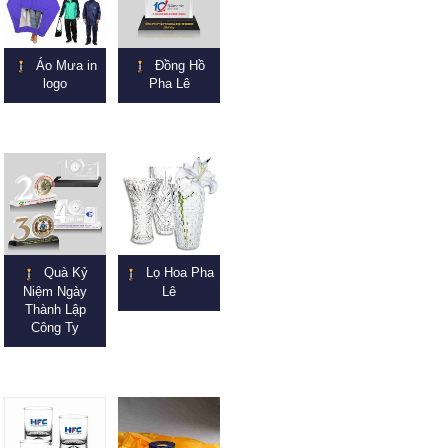
Áo Mưa in
Đồng Hồ
logo
Pha Lê
Quà Kỷ
Lọ Hoa Pha
Niệm Ngày
Lê
Thành Lập
Công Ty