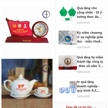
Quà tặng cho
công nhân - 10 ý
tưởng thực dụng
ngân sách 100-
05/07/2026
500K
Kỷ niệm chương
vì sự nghiệp giáo
dục - mẫu chuẩn
2026
02/07/2026
Quà tặng kỷ niệm
thành lập công ty
- theo số năm 5,
10, 20, 30, 50
29/06/2026
In quà tặng
doanh nghiệp -
quy trình A-Z,
báo giá và thời
26/06/2026
gian
Xem tất cả tin tức →