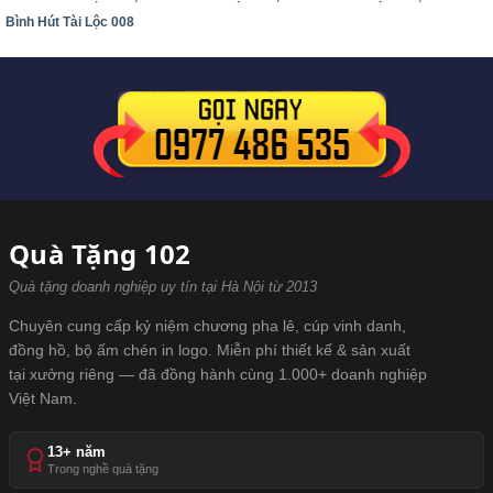
Bình Hút Tài Lộc 008
Quà Tặng 102
Quà tặng doanh nghiệp uy tín tại Hà Nội từ 2013
Chuyên cung cấp kỷ niệm chương pha lê, cúp vinh danh,
đồng hồ, bộ ấm chén in logo. Miễn phí thiết kế & sản xuất
tại xưởng riêng — đã đồng hành cùng 1.000+ doanh nghiệp
Việt Nam.
13+ năm
Trong nghề quà tặng