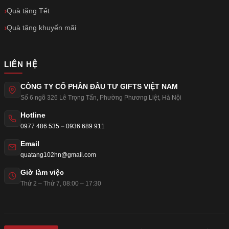
Quà tặng Tết
Quà tặng khuyến mãi
LIÊN HỆ
CÔNG TY CỔ PHẦN ĐẦU TƯ GIFTS VIỆT NAM
Số 6 ngõ 326 Lê Trọng Tấn
,
Phường Phương Liệt
,
Hà Nội
Hotline
0977 486 535
–
0936 689 911
Email
quatang102hn@gmail.com
Giờ làm việc
Thứ 2 – Thứ 7, 08:00 – 17:30