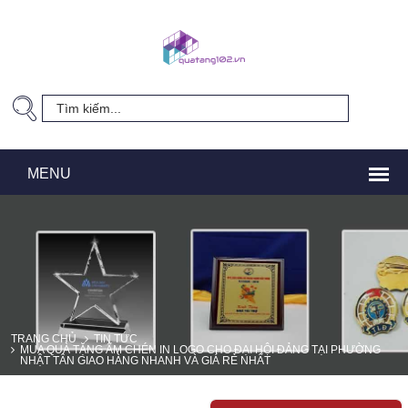
TRANG CHỦ
TIN TỨC
MUA QUÀ TẶNG ẤM CHÉN IN LOGO CHO ĐẠI HỘI ĐẢNG TẠI PHƯỜNG
NHẬT TÂN GIAO HÀNG NHANH VÀ GIÁ RẺ NHẤT