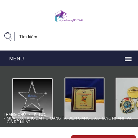
TRANG CHỦ
TIN TỨC
MUA QUÀ TẶNG ĐẠI HỘI ĐẢNG TẠI BIÊN GIANG GIAO HÀNG NHANH VÀ
GIÁ RẺ NHẤT