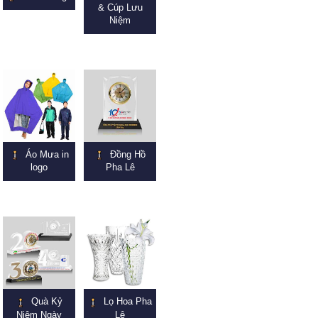
& Cúp Lưu
Niệm
Áo Mưa in
Đồng Hồ
logo
Pha Lê
Quà Kỷ
Lọ Hoa Pha
Niệm Ngày
Lê