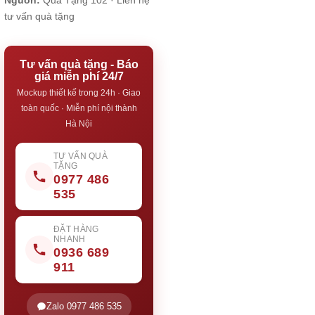
Nguồn:
Quà Tặng 102 ·
Liên hệ
tư vấn quà tặng
Tư vấn quà tặng - Báo
giá miễn phí 24/7
Mockup thiết kế trong 24h · Giao
toàn quốc · Miễn phí nội thành
Hà Nội
TƯ VẤN QUÀ
TẶNG
0977 486
535
ĐẶT HÀNG
NHANH
0936 689
911
Zalo 0977 486 535