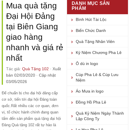
DANH MỤC SẢN
Mua quà tặng
PHẨM
Đại Hội Đảng
Bình Hút Tài Lộc
tại Biên Giang
Biển Chức Danh
giao hàng
Quà Tặng Nhân Viên
nhanh và giá rẻ
Kỷ Niệm Chương Pha Lê
nhất
Ô dù in logo
Tác giả:
Quà Tặng 102
·
Xuất
Cúp Pha Lê & Cúp Lưu
bản 02/03/2020
·
Cập nhật
Niệm
03/05/2026
Áo Mưa in logo
Để chuẩn bị cho đại hội đảng cấp
cơ sở, tiến tới đại hội Đảng toàn
Đồng Hồ Pha Lê
quốc.Rất nhiều các cơ quan, đơn
vị, tổ chức hành chính đang quan
Quà Kỷ Niệm Ngày Thành
tấm đến sản phẩm
quà tặng đại hội
Lập Công Ty
Đảng
.Quà tặng 102 rất tự hào là
Lọ Hoa Pha Lê