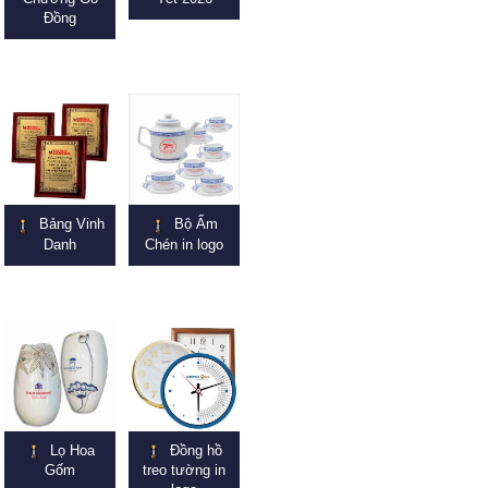
Đồng
Bảng Vinh
Bộ Ấm
Danh
Chén in logo
Lọ Hoa
Đồng hồ
Gốm
treo tường in