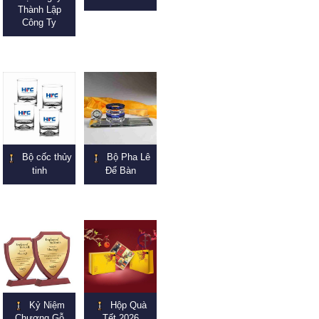
Thành Lập
Công Ty
Bộ cốc thủy
Bộ Pha Lê
tinh
Để Bàn
Kỷ Niệm
Hộp Quà
Chương Gỗ
Tết 2026