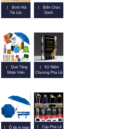
Bình Hút
Biển Chức
Tài Lộc
Danh
Quà Tặng
Kỷ Niệm
Nhân Viên
Chương Pha Lê
Cúp Pha Lê
Ô dù in logo