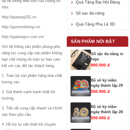
tại hệ thống web site của chúng tôi
Quà Tặng Đại Hội Đảng
như:
Sổ sạc đa năng
http://quatang102.vn
Quà Tặng Pha Lê 3D
http://gomminhlong.vn/
http://quatangvn.com.vn/
SẢN PHẨM NỔI BẬT
Với hệ thống sản phẩm phong phú,
năng lực cung cấp sản phẩm không
Sổ sặc đa năng in
logo
hạn chế chúng tôi luôn tự hào cam
800.000 đ
kết với các đối tác khách hàng.
1. Toàn bộ sản phẩm hàng hóa chất
Bộ số kỷ niệm
lượng cao.
ngày thành lập 29
550.000 đ
2. Giá thành cạnh tranh nhất thị
trường.
Bộ số kỷ niệm
3. Tiến độ cung cấp nhanh và chính
ngày thành lập 28
xác theo yêu cầu.
550.000 đ
4. Hỗ trợ tư vấn thiết kế chuyên