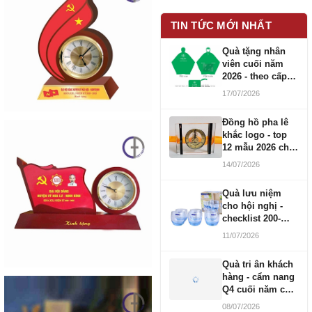
TIN TỨC MỚI NHẤT
Quà tặng nhân
viên cuối năm
2026 - theo cấp
bậc CBNV
17/07/2026
Đồng hồ pha lê
khắc logo - top
12 mẫu 2026 cho
doanh nghiệp
14/07/2026
Quà lưu niệm
cho hội nghị -
checklist 200-
1000 người
11/07/2026
Quà tri ân khách
hàng - cẩm nang
Q4 cuối năm cho
doanh nghiệp
08/07/2026