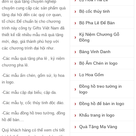
đơn vị quà tặng chuyên nghiệp
chuyên cung cấp các sản phẩm
quà
Bộ cốc thủy tinh
tặng đại hộ
i đến các quý cơ quan,
tổ chức.Để chuẩn bị cho chương
Bộ Pha Lê Để Bàn
trình này công ty Gifts Việt Nam đã
Kỷ Niệm Chương Gỗ
thiết kế rất nhiều mẫu mã quà tặng
Đồng
mới, đẹp, giá thành phù hợp với
các chương trình đại hội như.
Bảng Vinh Danh
-Các mẫu
quà tặng pha lê
,
kỷ niệm
Bộ Ấm Chén in logo
chương pha lê.
Lọ Hoa Gốm
-Các mẫu
ấm chén
, gốm sứ, lọ hoa
in logo.
Đồng hồ treo tường in
logo
-Các mẫu
cặp đại biểu
, cặp da.
-Các mẫu ly, cốc thủy tinh độc đáo.
Đồng hồ để bàn in logo
-Các mẫu đồng hồ treo tường, đồng
Khẩu trang in logo
hồ để bàn....
Quà Tặng Mạ Vàng
Quý khách hàng có thể xem chi tiết