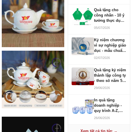
Quà tặng cho
công nhân - 10 ý
tưởng thực dụng
ngân sách 100-
05/07/2026
500K
Kỷ niệm chương
vì sự nghiệp giáo
dục - mẫu chuẩn
2026
02/07/2026
Quà tặng kỷ niệm
thành lập công ty
- theo số năm 5,
10, 20, 30, 50
29/06/2026
In quà tặng
doanh nghiệp -
quy trình A-Z,
báo giá và thời
26/06/2026
gian
Xem tất cả tin tức →