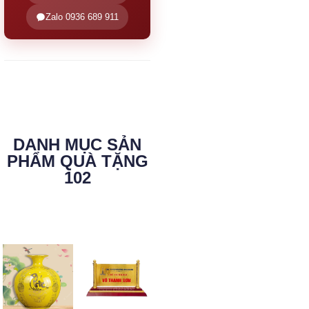
Zalo 0936 689 911
DANH MỤC SẢN
PHẨM QUÀ TẶNG
102