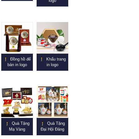
logo
Đồng hồ để
Khẩu trang
bàn in logo
in logo
Quà Tặng
Quà Tặng
Mạ Vàng
Đại Hội Đảng