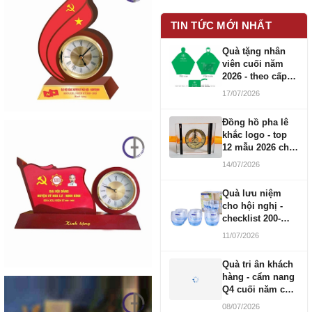
TIN TỨC MỚI NHẤT
Quà tặng nhân
viên cuối năm
2026 - theo cấp
bậc CBNV
17/07/2026
Đồng hồ pha lê
khắc logo - top
12 mẫu 2026 cho
doanh nghiệp
14/07/2026
Quà lưu niệm
cho hội nghị -
checklist 200-
1000 người
11/07/2026
Quà tri ân khách
hàng - cẩm nang
Q4 cuối năm cho
doanh nghiệp
08/07/2026