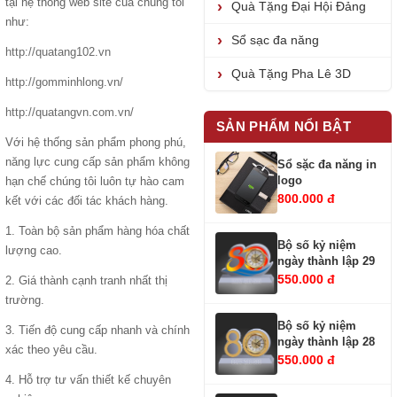
tại hệ thống web site của chúng tôi
Quà Tặng Đại Hội Đảng
như:
Sổ sạc đa năng
http://quatang102.vn
Quà Tặng Pha Lê 3D
http://gomminhlong.vn/
http://quatangvn.com.vn/
SẢN PHẨM NỔI BẬT
Với hệ thống sản phẩm phong phú,
năng lực cung cấp sản phẩm không
Sổ sặc đa năng in
logo
hạn chế chúng tôi luôn tự hào cam
800.000 đ
kết với các đối tác khách hàng.
1. Toàn bộ sản phẩm hàng hóa chất
Bộ số kỷ niệm
lượng cao.
ngày thành lập 29
550.000 đ
2. Giá thành cạnh tranh nhất thị
trường.
Bộ số kỷ niệm
3. Tiến độ cung cấp nhanh và chính
ngày thành lập 28
xác theo yêu cầu.
550.000 đ
4. Hỗ trợ tư vấn thiết kế chuyên