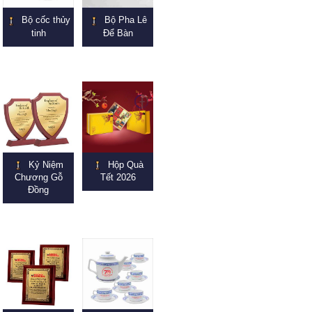
Bộ cốc thủy
Bộ Pha Lê
tinh
Để Bàn
Kỷ Niệm
Hộp Quà
Chương Gỗ
Tết 2026
Đồng