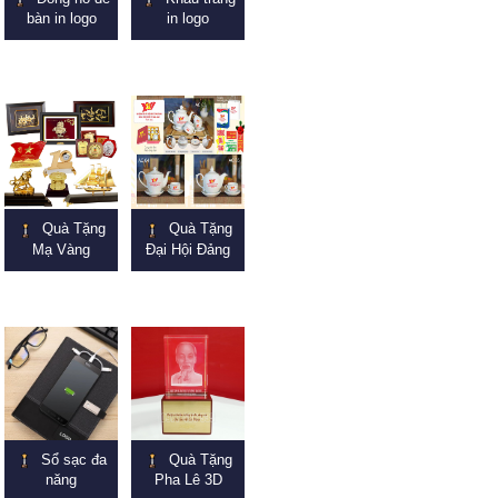
bàn in logo
in logo
Quà Tặng
Quà Tặng
Mạ Vàng
Đại Hội Đảng
Sổ sạc đa
Quà Tặng
năng
Pha Lê 3D