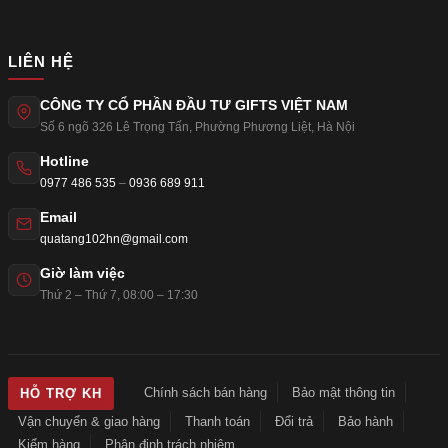
LIÊN HỆ
CÔNG TY CỔ PHẦN ĐẦU TƯ GIFTS VIỆT NAM
Số 6 ngõ 326 Lê Trọng Tấn
,
Phường Phương Liệt
,
Hà Nội
Hotline
0977 486 535
–
0936 689 911
Email
quatang102hn@gmail.com
Giờ làm việc
Thứ 2 – Thứ 7, 08:00 – 17:30
Chính sách bán hàng
Bảo mật thông tin
HỖ TRỢ KH
Vận chuyển & giao hàng
Thanh toán
Đổi trả
Bảo hành
Kiểm hàng
Phân định trách nhiệm