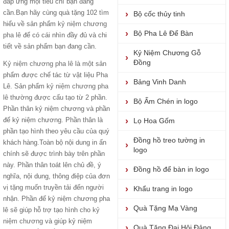
đáp ứng mọi tiêu chí bạn đang
cần.Bạn hãy cùng quà tặng 102 tìm
Bộ cốc thủy tinh
hiểu về sản phẩm
kỷ niệm chương
Bộ Pha Lê Để Bàn
pha lê
để có cái nhìn đầy đủ và chi
tiết về sản phẩm bạn đang cần.
Kỷ Niệm Chương Gỗ
Đồng
Kỷ niệm chương pha lê
là một sản
phẩm được chế tác từ vật liệu Pha
Bảng Vinh Danh
Lê. Sản phẩm
kỷ niệm chương pha
lê
thường được cấu tạo từ 2 phần.
Bộ Ấm Chén in logo
Phần thân kỷ niệm chương và phần
đế kỷ niệm chương. Phần thân là
Lọ Hoa Gốm
phần tạo hình theo yêu cầu của quý
Đồng hồ treo tường in
khách hàng.Toàn bộ nội dung in ấn
logo
chính sẽ được trình bày trên phần
này. Phần thân toát lên chủ đề, ý
Đồng hồ để bàn in logo
nghĩa, nội dung, thông điệp của đơn
vị tặng muốn truyền tải đến người
Khẩu trang in logo
nhận. Phần đế kỷ niệm chương pha
Quà Tặng Mạ Vàng
lê sẽ giúp hỗ trợ tạo hình cho
kỷ
niệm chương
và giúp kỷ niệm
Quà Tặng Đại Hội Đảng