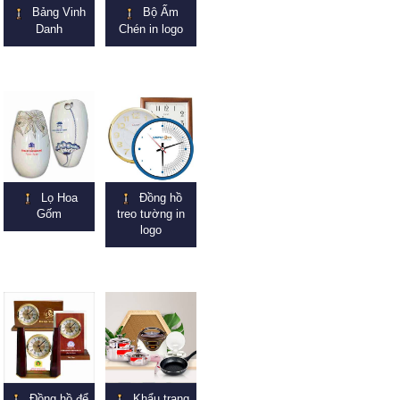
Bảng Vinh
Bộ Ấm
Danh
Chén in logo
Lọ Hoa
Đồng hồ
Gốm
treo tường in
logo
Đồng hồ để
Khẩu trang