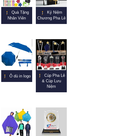
Quà Tặng
Kỷ Niệm
Nhân Viên
Chương Pha Lê
Cúp Pha Lê
Ô dù in logo
& Cúp Lưu
Niệm