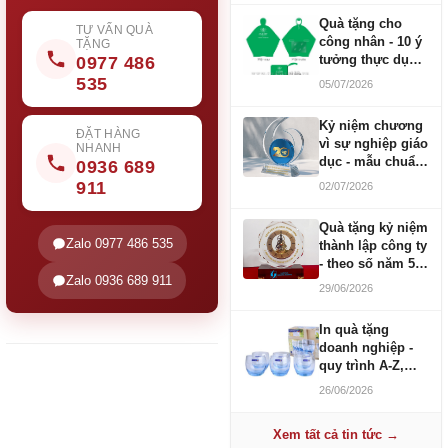
Quà tặng cho
TƯ VẤN QUÀ
công nhân - 10 ý
TẶNG
tưởng thực dụng
0977 486
ngân sách 100-
535
05/07/2026
500K
Kỷ niệm chương
ĐẶT HÀNG
vì sự nghiệp giáo
NHANH
dục - mẫu chuẩn
0936 689
2026
911
02/07/2026
Quà tặng kỷ niệm
Zalo 0977 486 535
thành lập công ty
- theo số năm 5,
Zalo 0936 689 911
10, 20, 30, 50
29/06/2026
In quà tặng
doanh nghiệp -
quy trình A-Z,
báo giá và thời
26/06/2026
gian
Xem tất cả tin tức →