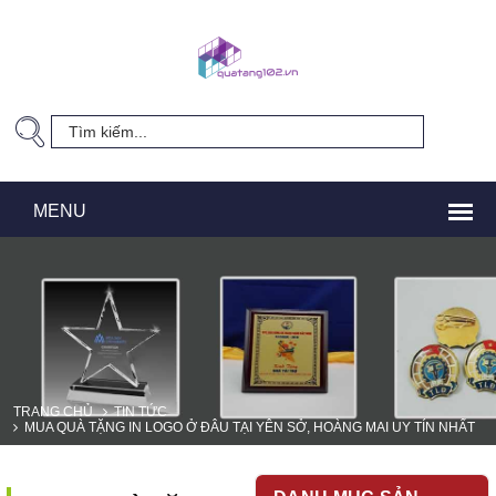
TRANG CHỦ
TIN TỨC
MUA QUÀ TẶNG IN LOGO Ở ĐÂU TẠI YÊN SỞ, HOÀNG MAI UY TÍN NHẤT