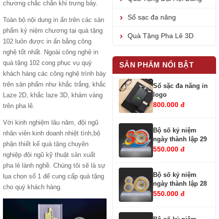
chương chắc chắn khi trưng bày.
Sổ sạc đa năng
Toàn bộ nội dung in ấn trên các sản
phẩm kỷ niệm chương tại quà tặng
Quà Tặng Pha Lê 3D
102 luôn được in ấn bằng công
nghệ tốt nhất. Ngoài công nghệ in
quà tặng 102 cong phục vụ quý
SẢN PHẨM NỔI BẬT
khách hàng các công nghệ trình bày
trên sản phẩm như khắc trắng, khắc
Sổ sặc đa năng in
logo
Laze 2D, khắc laze 3D, khảm vàng
800.000 đ
trên pha lê.
Với kinh nghiệm lâu năm, đội ngũ
Bộ số kỷ niệm
nhân viên kinh doanh nhiệt tình,bộ
ngày thành lập 29
phận
thiết kế quà tặng
chuyên
550.000 đ
nghiệp đội ngũ kỹ thuật
sản xuất
pha lê
lành nghề. Chúng tôi sẽ là sự
Bộ số kỷ niệm
lụa chọn số 1 để cung cấp quà tặng
ngày thành lập 28
cho quý khách hàng.
550.000 đ