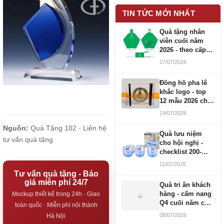
TIN TỨC MỚI NHẤT
Quà tặng nhân
viên cuối năm
2026 - theo cấp
bậc CBNV
17/07/2026
Đồng hồ pha lê
khắc logo - top
12 mẫu 2026 cho
doanh nghiệp
14/07/2026
Nguồn:
Quà Tặng 102 ·
Liên hệ
Quà lưu niệm
tư vấn quà tặng
cho hội nghị -
checklist 200-
1000 người
11/07/2026
Tư vấn quà tặng - Báo
giá miễn phí 24/7
Quà tri ân khách
hàng - cẩm nang
Mockup thiết kế trong 24h · Giao
Q4 cuối năm cho
toàn quốc · Miễn phí nội thành
doanh nghiệp
08/07/2026
Hà Nội