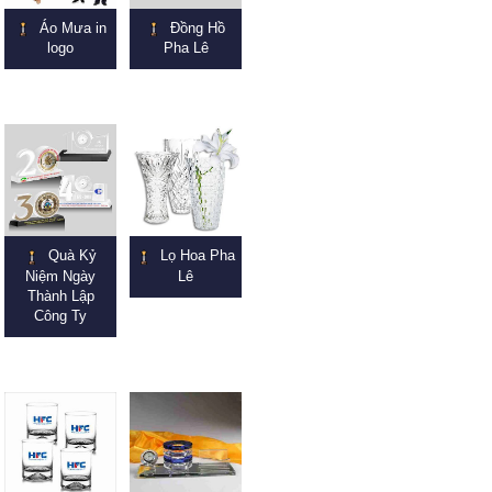
Áo Mưa in
Đồng Hồ
logo
Pha Lê
Quà Kỷ
Lọ Hoa Pha
Niệm Ngày
Lê
Thành Lập
Công Ty