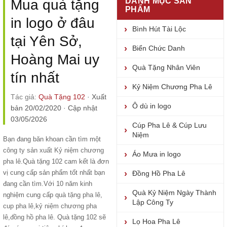
DANH MỤC SẢN
Mua quà tặng
PHẨM
in logo ở đâu
Bình Hút Tài Lộc
tại Yên Sở,
Biển Chức Danh
Hoàng Mai uy
Quà Tặng Nhân Viên
tín nhất
Kỷ Niệm Chương Pha Lê
Tác giả:
Quà Tặng 102
·
Xuất
Ô dù in logo
bản 20/02/2020
·
Cập nhật
03/05/2026
Cúp Pha Lê & Cúp Lưu
Niệm
Bạn đang băn khoan cần tìm một
công ty sản xuất Kỷ niệm chương
Áo Mưa in logo
pha lê
.Quà tặng 102 cam kết là đơn
vị cung cấp sản phẩm tốt nhất bạn
Đồng Hồ Pha Lê
đang cần tìm.Với 10 năm kinh
Quà Kỷ Niệm Ngày Thành
nghiệm cung cấp
quà tặng pha lê
,
Lập Công Ty
cup pha lê
,
kỷ niệm chương pha
lê
,
đồng hồ pha lê
. Quà tặng 102 sẽ
Lọ Hoa Pha Lê