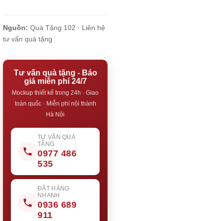
Nguồn:
Quà Tặng 102 ·
Liên hệ
tư vấn quà tặng
Tư vấn quà tặng - Báo
giá miễn phí 24/7
Mockup thiết kế trong 24h · Giao
toàn quốc · Miễn phí nội thành
Hà Nội
TƯ VẤN QUÀ
TẶNG
0977 486
535
ĐẶT HÀNG
NHANH
0936 689
911