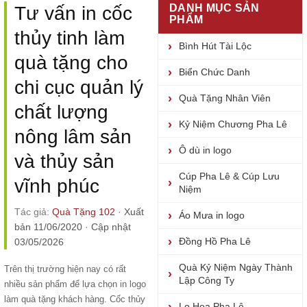
DANH MỤC SẢN
Tư vấn in cốc
PHẨM
thủy tinh làm
Bình Hút Tài Lộc
quà tặng cho
Biển Chức Danh
chi cục quản lý
Quà Tặng Nhân Viên
chất lượng
Kỷ Niệm Chương Pha Lê
nông lâm sản
Ô dù in logo
và thủy sản
Cúp Pha Lê & Cúp Lưu
vĩnh phúc
Niệm
Tác giả:
Quà Tặng 102
·
Xuất
Áo Mưa in logo
bản 11/06/2020
·
Cập nhật
Đồng Hồ Pha Lê
03/05/2026
Quà Kỷ Niệm Ngày Thành
Trên thị trường hiện nay có rất
Lập Công Ty
nhiều sản phẩm để lựa chọn in logo
làm quà tặng khách hàng. Cốc thủy
Lọ Hoa Pha Lê