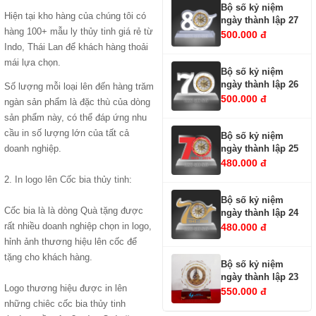
Bộ số kỷ niệm
Hiện tại kho hàng của chúng tôi có
ngày thành lập 27
hàng 100+ mẫu ly thủy tinh giá rẻ từ
500.000 đ
Indo, Thái Lan để khách hàng thoải
mái lựa chọn.
Bộ số kỷ niệm
ngày thành lập 26
Số lượng mỗi loại lên đến hàng trăm
500.000 đ
ngàn sản phẩm là đặc thù của dòng
sản phẩm này, có thể đáp ứng nhu
cầu in số lượng lớn của tất cả
Bộ số kỷ niệm
ngày thành lập 25
doanh nghiệp.
480.000 đ
2.
In logo lên Cốc bia thủy tinh
:
Bộ số kỷ niệm
Cốc bia là là dòng Quà tặng được
ngày thành lập 24
rất nhiều doanh nghiệp chọn in logo,
480.000 đ
hỉnh ảnh thương hiệu lên cốc để
tặng cho khách hàng.
Bộ số kỷ niệm
ngày thành lập 23
Logo thương hiệu được in lên
550.000 đ
những chiêc cốc bia thủy tinh