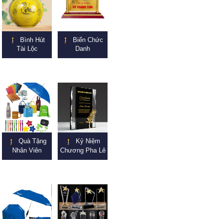
Bình Hút
Biển Chức
Tài Lộc
Danh
Quà Tặng
Kỷ Niệm
Nhân Viên
Chương Pha Lê