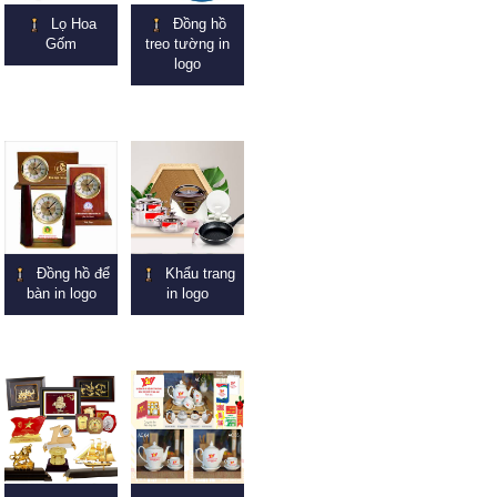
Lọ Hoa
Đồng hồ
Gốm
treo tường in
logo
Đồng hồ để
Khẩu trang
bàn in logo
in logo