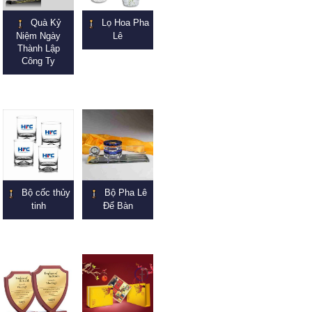
Quà Kỷ
Lọ Hoa Pha
Niệm Ngày
Lê
Thành Lập
Công Ty
Bộ cốc thủy
Bộ Pha Lê
tinh
Để Bàn