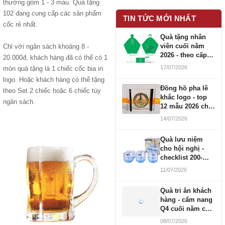
thường gồm 1 - 3 màu. Quà tặng
102 đang cung cấp các sản phẩm
TIN TỨC MỚI NHẤT
cốc rẻ nhất.
Quà tặng nhân
viên cuối năm
Chỉ với ngân sách khoảng 8 -
2026 - theo cấp
20.000đ, khách hàng đã có thể có 1
bậc CBNV
17/07/2026
món quà tặng là 1 chiếc cốc bia in
logo. Hoặc khách hàng có thể tặng
Đồng hồ pha lê
theo Set 2 chiếc hoặc 6 chiếc tùy
khắc logo - top
ngân sách.
12 mẫu 2026 cho
doanh nghiệp
14/07/2026
Quà lưu niệm
cho hội nghị -
checklist 200-
1000 người
11/07/2026
Quà tri ân khách
hàng - cẩm nang
Q4 cuối năm cho
doanh nghiệp
08/07/2026