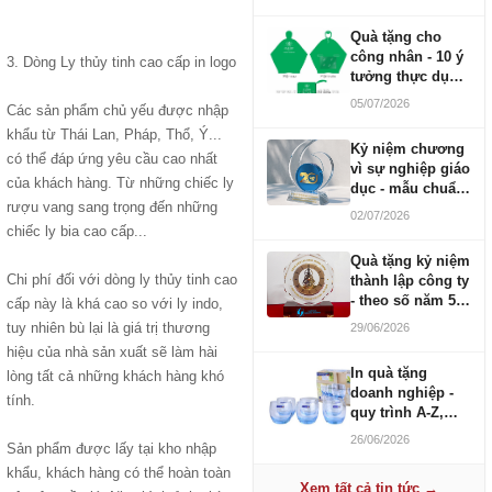
Quà tặng cho
công nhân - 10 ý
3. Dòng Ly thủy tinh cao cấp in logo
tưởng thực dụng
ngân sách 100-
05/07/2026
Các sản phẩm chủ yếu được nhập
500K
khẩu từ Thái Lan, Pháp, Thổ, Ý...
Kỷ niệm chương
có thể đáp ứng yêu cầu cao nhất
vì sự nghiệp giáo
của khách hàng. Từ những chiếc ly
dục - mẫu chuẩn
rượu vang sang trọng đến những
2026
02/07/2026
chiếc ly bia cao cấp...
Quà tặng kỷ niệm
Chi phí đối với dòng ly thủy tinh cao
thành lập công ty
- theo số năm 5,
cấp này là khá cao so với ly indo,
10, 20, 30, 50
tuy nhiên bù lại là giá trị thương
29/06/2026
hiệu của nhà sản xuất sẽ làm hài
In quà tặng
lòng tất cả những khách hàng khó
doanh nghiệp -
tính.
quy trình A-Z,
báo giá và thời
26/06/2026
Sản phẩm được lấy tại kho nhập
gian
khẩu, khách hàng có thể hoàn toàn
Xem tất cả tin tức →