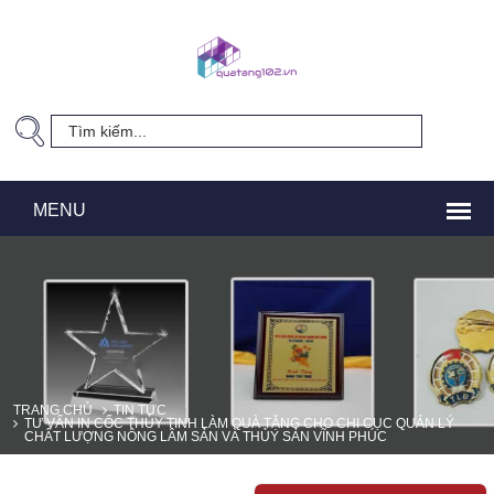
TRANG CHỦ
TIN TỨC
TƯ VẤN IN CỐC THỦY TINH LÀM QUÀ TẶNG CHO CHI CỤC QUẢN LÝ
CHẤT LƯỢNG NÔNG LÂM SẢN VÀ THỦY SẢN VĨNH PHÚC