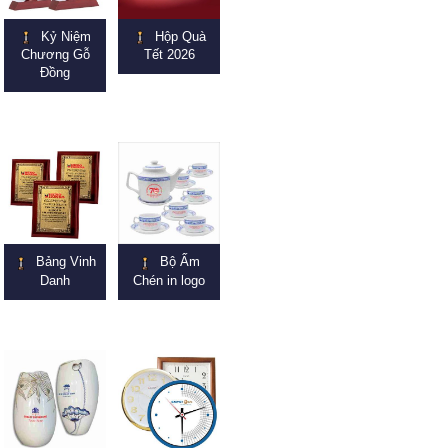
Kỷ Niệm
Hộp Quà
Chương Gỗ
Tết 2026
Đồng
Bảng Vinh
Bộ Ấm
Danh
Chén in logo