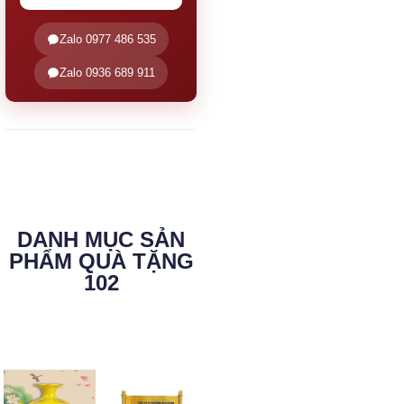
Zalo 0977 486 535
Zalo 0936 689 911
DANH MỤC SẢN
PHẨM QUÀ TẶNG
102