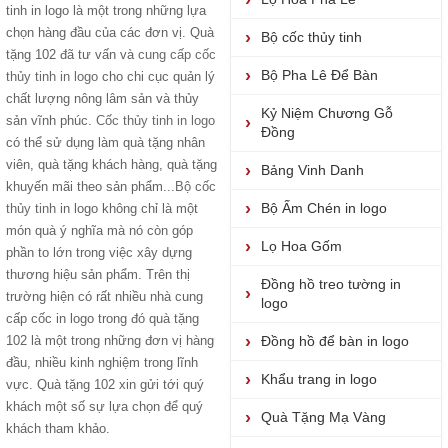
tinh in logo là một trong những lựa
chọn hàng đầu của các đơn vị. Quà
Bộ cốc thủy tinh
tặng 102 đã tư vấn và
cung cấp cốc
Bộ Pha Lê Để Bàn
thủy tinh in logo
cho chi cục quản lý
chất lượng nông lâm sản và thủy
Kỷ Niệm Chương Gỗ
sản vĩnh phúc.
Cốc thủy tinh in logo
Đồng
có thể sử dụng làm quà tặng nhân
viên, quà tặng khách hàng, quà tặng
Bảng Vinh Danh
khuyến mãi theo sản phẩm...
Bộ cốc
Bộ Ấm Chén in logo
thủy tinh
in logo không chỉ là một
món quà ý nghĩa mà nó còn góp
Lọ Hoa Gốm
phần to lớn trong việc xây dựng
thương hiệu sản phẩm. Trên thị
Đồng hồ treo tường in
trường hiện có rất nhiều nhà cung
logo
cấp cốc in logo trong đó quà tặng
102 là một trong những đơn vị hàng
Đồng hồ để bàn in logo
đầu, nhiều kinh nghiệm trong lĩnh
Khẩu trang in logo
vực. Quà tặng 102 xin gửi tới quý
khách một số sự lựa chọn để quý
Quà Tặng Mạ Vàng
khách tham khảo.