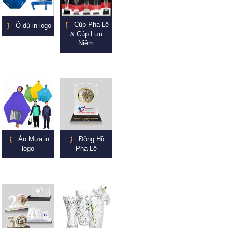
Cúp Pha Lê
Ô dù in logo
& Cúp Lưu
Niệm
Áo Mưa in
Đồng Hồ
logo
Pha Lê