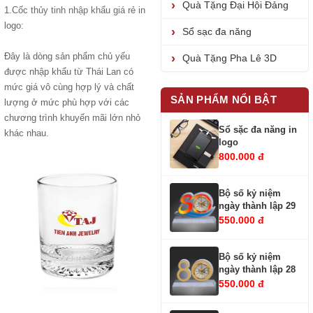
Quà Tặng Đại Hội Đảng
1.
Cốc thủy tinh nhập khẩu giá rẻ
in
logo:
Sổ sạc đa năng
Đây là dòng sản phẩm chủ yếu
Quà Tặng Pha Lê 3D
được nhập khẩu từ Thái Lan có
mức giá vô cùng hợp lý và chất
SẢN PHẨM NỔI BẬT
lượng ở mức phù hợp với các
chương trình khuyến mãi lớn nhỏ
Sổ sặc đa năng in
khác nhau.
logo
800.000 đ
Bộ số kỷ niệm
ngày thành lập 29
550.000 đ
Bộ số kỷ niệm
ngày thành lập 28
550.000 đ