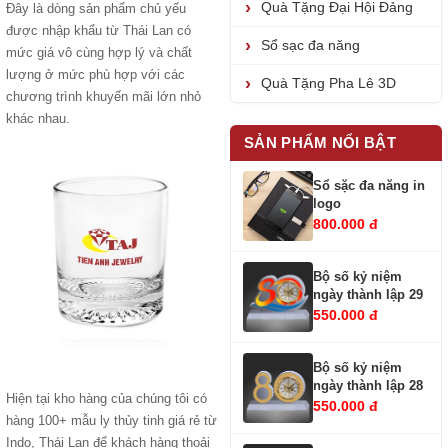
Quà Tặng Đại Hội Đảng
Đây là dòng sản phẩm chủ yếu
được nhập khẩu từ Thái Lan có
Sổ sạc đa năng
mức giá vô cùng hợp lý và chất
lượng ở mức phù hợp với các
Quà Tặng Pha Lê 3D
chương trình khuyến mãi lớn nhỏ
khác nhau.
SẢN PHẨM NỔI BẬT
Sổ sặc đa năng in
logo
800.000 đ
Bộ số kỷ niệm
ngày thành lập 29
550.000 đ
Bộ số kỷ niệm
ngày thành lập 28
Hiện tại kho hàng của chúng tôi có
550.000 đ
hàng 100+ mẫu ly thủy tinh giá rẻ từ
Indo, Thái Lan để khách hàng thoải