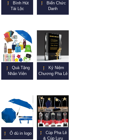
Bình Hút
Biển Chức
Tài Lộc
Danh
Quà Tặng
Kỷ Niệm
Nhân Viên
Chương Pha Lê
Cúp Pha Lê
Ô dù in logo
& Cúp Lưu