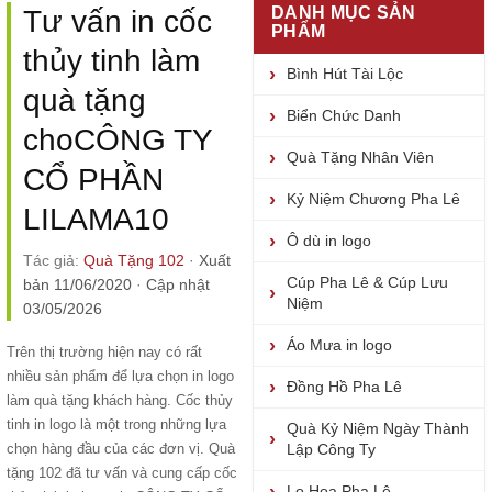
DANH MỤC SẢN
Tư vấn in cốc
PHẨM
thủy tinh làm
Bình Hút Tài Lộc
quà tặng
Biển Chức Danh
choCÔNG TY
Quà Tặng Nhân Viên
CỔ PHẦN
Kỷ Niệm Chương Pha Lê
LILAMA10
Ô dù in logo
Tác giả:
Quà Tặng 102
·
Xuất
Cúp Pha Lê & Cúp Lưu
bản 11/06/2020
·
Cập nhật
Niệm
03/05/2026
Áo Mưa in logo
Trên thị trường hiện nay có rất
nhiều sản phẩm để lựa chọn in logo
Đồng Hồ Pha Lê
làm quà tặng khách hàng. Cốc thủy
tinh in logo là một trong những lựa
Quà Kỷ Niệm Ngày Thành
chọn hàng đầu của các đơn vị. Quà
Lập Công Ty
tặng 102 đã tư vấn và
cung cấp cốc
Lọ Hoa Pha Lê