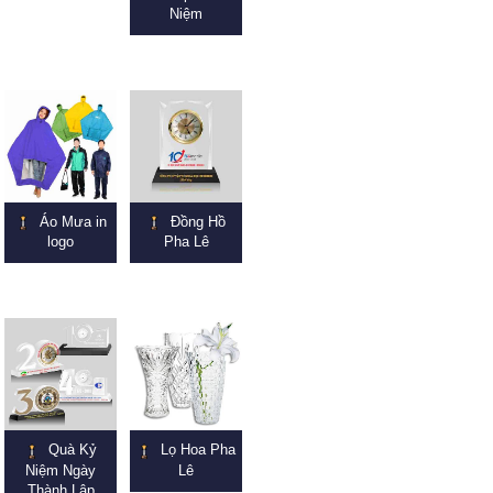
Niệm
Áo Mưa in
Đồng Hồ
logo
Pha Lê
Quà Kỷ
Lọ Hoa Pha
Niệm Ngày
Lê
Thành Lập