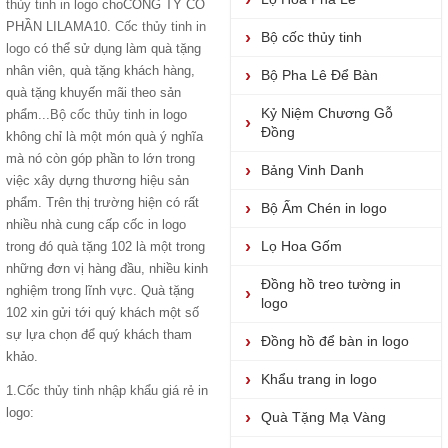
thủy tinh in logo
choCÔNG TY CỔ
PHẦN LILAMA10.
Cốc thủy tinh in
Bộ cốc thủy tinh
logo
có thể sử dụng làm quà tặng
nhân viên, quà tặng khách hàng,
Bộ Pha Lê Để Bàn
quà tặng khuyến mãi theo sản
Kỷ Niệm Chương Gỗ
phẩm...
Bộ cốc thủy tinh
in logo
Đồng
không chỉ là một món quà ý nghĩa
mà nó còn góp phần to lớn trong
Bảng Vinh Danh
việc xây dựng thương hiệu sản
phẩm. Trên thị trường hiện có rất
Bộ Ấm Chén in logo
nhiều nhà cung cấp cốc in logo
Lọ Hoa Gốm
trong đó quà tặng 102 là một trong
những đơn vị hàng đầu, nhiều kinh
Đồng hồ treo tường in
nghiệm trong lĩnh vực. Quà tặng
logo
102 xin gửi tới quý khách một số
sự lựa chọn để quý khách tham
Đồng hồ để bàn in logo
khảo.
Khẩu trang in logo
1.
Cốc thủy tinh nhập khẩu giá rẻ
in
logo:
Quà Tặng Mạ Vàng