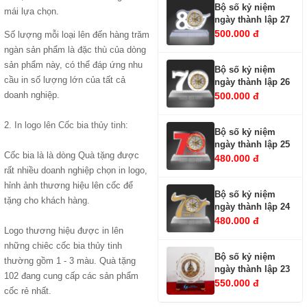
Bộ số kỷ niệm
mái lựa chọn.
ngày thành lập 27
500.000 đ
Số lượng mỗi loại lên đến hàng trăm
ngàn sản phẩm là đặc thù của dòng
sản phẩm này, có thể đáp ứng nhu
Bộ số kỷ niệm
cầu in số lượng lớn của tất cả
ngày thành lập 26
doanh nghiệp.
500.000 đ
2.
In logo lên Cốc bia thủy tinh
:
Bộ số kỷ niệm
ngày thành lập 25
Cốc bia là là dòng Quà tặng được
480.000 đ
rất nhiều doanh nghiệp chọn in logo,
hỉnh ảnh thương hiệu lên cốc để
Bộ số kỷ niệm
tặng cho khách hàng.
ngày thành lập 24
480.000 đ
Logo thương hiệu được in lên
những chiêc cốc bia thủy tinh
Bộ số kỷ niệm
thường gồm 1 - 3 màu. Quà tặng
ngày thành lập 23
102 đang cung cấp các sản phẩm
550.000 đ
cốc rẻ nhất.