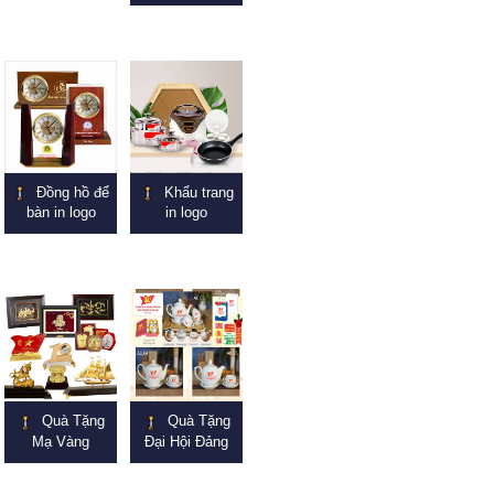
Đồng hồ để
Khẩu trang
bàn in logo
in logo
Quà Tặng
Quà Tặng
Mạ Vàng
Đại Hội Đảng