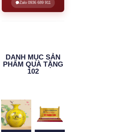
Zalo 0936 689 911
DANH MỤC SẢN
PHẨM QUÀ TẶNG
102