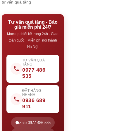
tư vấn quà tặng
Tư vấn quà tặng - Báo
giá miễn phí 24/7
Mockup thiết kế trong 24h · Giao
toàn quốc · Miễn phí nội thành
Hà Nội
TƯ VẤN QUÀ
TẶNG
0977 486
535
ĐẶT HÀNG
NHANH
0936 689
911
Zalo 0977 486 535