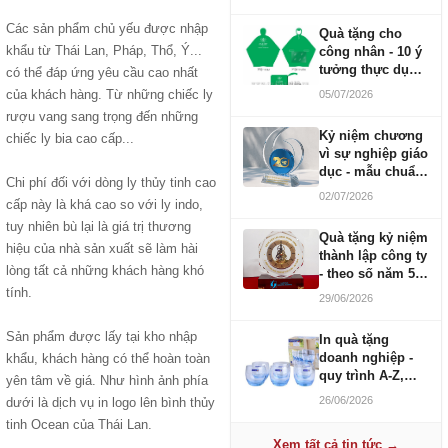
Các sản phẩm chủ yếu được nhập
Quà tặng cho
khẩu từ Thái Lan, Pháp, Thổ, Ý...
công nhân - 10 ý
tưởng thực dụng
có thể đáp ứng yêu cầu cao nhất
ngân sách 100-
của khách hàng. Từ những chiếc ly
05/07/2026
500K
rượu vang sang trọng đến những
Kỷ niệm chương
chiếc ly bia cao cấp...
vì sự nghiệp giáo
dục - mẫu chuẩn
Chi phí đối với dòng ly thủy tinh cao
2026
02/07/2026
cấp này là khá cao so với ly indo,
tuy nhiên bù lại là giá trị thương
Quà tặng kỷ niệm
hiệu của nhà sản xuất sẽ làm hài
thành lập công ty
lòng tất cả những khách hàng khó
- theo số năm 5,
10, 20, 30, 50
tính.
29/06/2026
Sản phẩm được lấy tại kho nhập
In quà tặng
doanh nghiệp -
khẩu, khách hàng có thể hoàn toàn
quy trình A-Z,
yên tâm về giá. Như hình ảnh phía
báo giá và thời
26/06/2026
dưới là dịch vụ in logo lên bình thủy
gian
tinh Ocean của Thái Lan.
Xem tất cả tin tức →