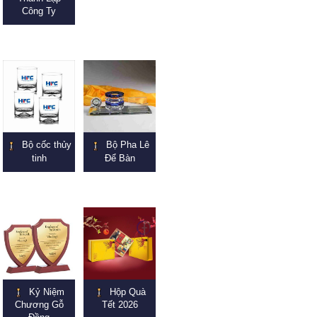
Công Ty
Bộ cốc thủy
Bộ Pha Lê
tinh
Để Bàn
Kỷ Niệm
Hộp Quà
Chương Gỗ
Tết 2026