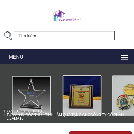
TRANG CHỦ
TIN TỨC
TƯ VẤN IN CỐC THỦY TINH LÀM QUÀ TẶNG CHOCÔNG TY CỔ PHẦN
LILAMA10