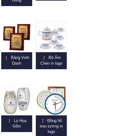
Đồng
Bảng Vinh
Bộ Ấm
Danh
Chén in logo
Lọ Hoa
Đồng hồ
Gốm
treo tường in
logo