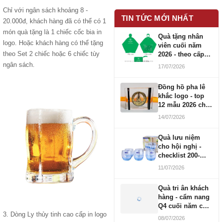
Chỉ với ngân sách khoảng 8 -
TIN TỨC MỚI NHẤT
20.000đ, khách hàng đã có thể có 1
món quà tặng là 1 chiếc cốc bia in
Quà tặng nhân
logo. Hoặc khách hàng có thể tặng
viên cuối năm
theo Set 2 chiếc hoặc 6 chiếc tùy
2026 - theo cấp
bậc CBNV
ngân sách.
17/07/2026
Đồng hồ pha lê
khắc logo - top
12 mẫu 2026 cho
doanh nghiệp
14/07/2026
Quà lưu niệm
cho hội nghị -
checklist 200-
1000 người
11/07/2026
Quà tri ân khách
hàng - cẩm nang
Q4 cuối năm cho
3. Dòng Ly thủy tinh cao cấp in logo
doanh nghiệp
08/07/2026