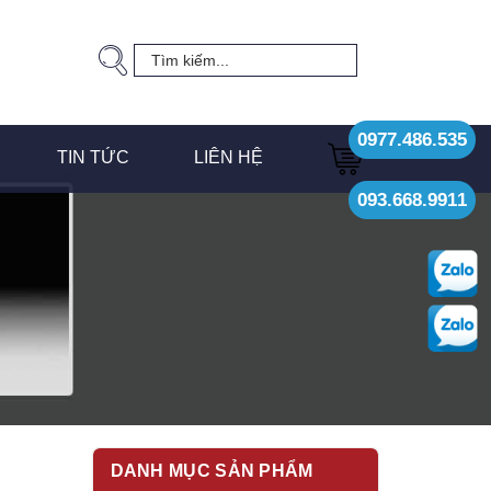
0977.486.535
TIN TỨC
LIÊN HỆ
093.668.9911
DANH MỤC SẢN PHẨM