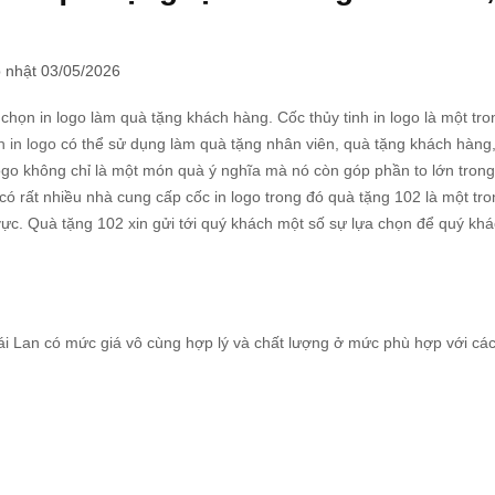
 nhật 03/05/2026
chọn in logo làm quà tặng khách hàng. Cốc thủy tinh in logo là một tro
h in logo
có thể sử dụng làm quà tặng nhân viên, quà tặng khách hàng
logo không chỉ là một món quà ý nghĩa mà nó còn góp phần to lớn trong
ó rất nhiều nhà cung cấp cốc in logo trong đó quà tặng 102 là một tro
vực. Quà tặng 102 xin gửi tới quý khách một số sự lựa chọn để quý kh
i Lan có mức giá vô cùng hợp lý và chất lượng ở mức phù hợp với cá