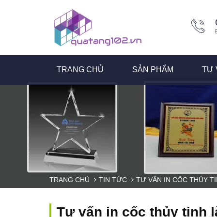
TRANG CHỦ
SẢN PHẨM
TƯ 
TRANG CHỦ
TIN TỨC
TƯ VẤN IN CỐC THỦY T
Tư vấn in cốc thủy tinh