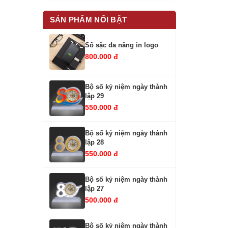
SẢN PHẨM NỔI BẬT
Sổ sặc đa năng in logo
800.000 đ
Bộ số kỷ niệm ngày thành
lập 29
550.000 đ
Bộ số kỷ niệm ngày thành
lập 28
550.000 đ
Bộ số kỷ niệm ngày thành
lập 27
500.000 đ
Bộ số kỷ niệm ngày thành