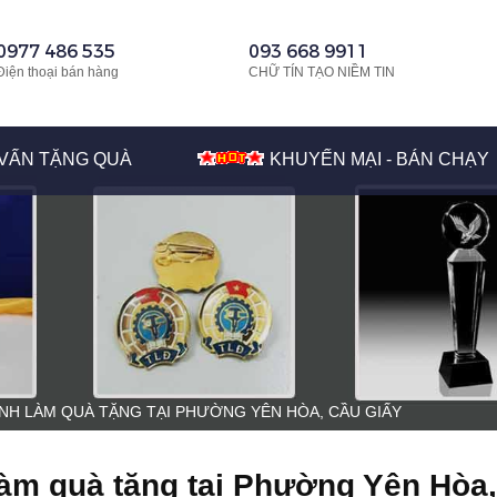
0977 486 535
093 668 9911
Điện thoại bán hàng
CHỮ TÍN TẠO NIỀM TIN
VẤN TẶNG QUÀ
KHUYẾN MẠI - BÁN CHẠY
INH LÀM QUÀ TẶNG TẠI PHƯỜNG YÊN HÒA, CẦU GIẤY
 làm quà tặng tại Phường Yên Hòa,