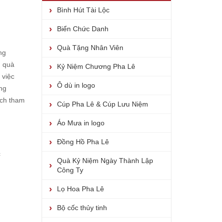
Bình Hút Tài Lộc
Biển Chức Danh
Quà Tặng Nhân Viên
ng
, quà
Kỷ Niệm Chương Pha Lê
 việc
Ô dù in logo
ng
ách tham
Cúp Pha Lê & Cúp Lưu Niệm
Áo Mưa in logo
Đồng Hồ Pha Lê
c
Quà Kỷ Niệm Ngày Thành Lập
Công Ty
Lọ Hoa Pha Lê
Bộ cốc thủy tinh