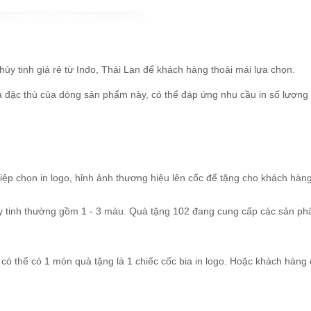
hủy tinh giá rẻ từ Indo, Thái Lan để khách hàng thoải mái lựa chọn.
à đặc thù của dòng sản phẩm này, có thể đáp ứng nhu cầu in số lượng
iệp chọn in logo, hỉnh ảnh thương hiệu lên cốc để tặng cho khách hàn
ủy tinh thường gồm 1 - 3 màu. Quà tặng 102 đang cung cấp các sản p
có thể có 1 món quà tặng là 1 chiếc cốc bia in logo. Hoặc khách hàng 