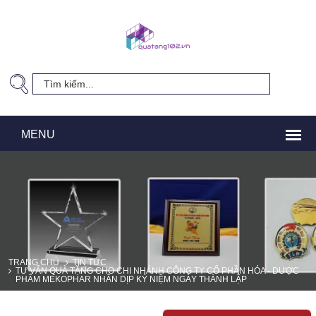
TRANG CHỦ
TIN TỨC
TƯ VẤN QUÀ TẶNG CHO CHI NHÁNH CÔNG TY CỔ PHẦN HÓA - DƯỢC
PHẨM MEKOPHAR NHÂN DỊP KỶ NIỆM NGÀY THÀNH LẬP