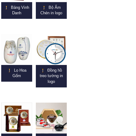
Bảng Vinh
Bộ Ấm
Danh
Chén in logo
Lọ Hoa
Đồng hồ
Gốm
treo tường in
logo