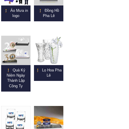
Áo Mưa in
Đồng Hồ
logo
Pha Lê
Quà Kỷ
Lọ Hoa Pha
Niệm Ngày
Lê
Thành Lập
Công Ty