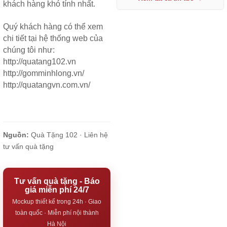
khách hàng khó tính nhất.
Quý khách hàng có thể xem
chi tiết tại hệ thống web của
chúng tôi như:
http://quatang102.vn
http://gomminhlong.vn/
http://quatangvn.com.vn/
Nguồn:
Quà Tặng 102 ·
Liên hệ
tư vấn quà tặng
Tư vấn quà tặng - Báo
giá miễn phí 24/7
Mockup thiết kế trong 24h · Giao
toàn quốc · Miễn phí nội thành
Hà Nội