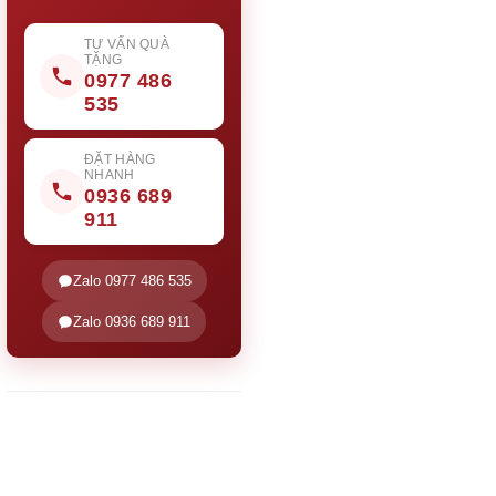
TƯ VẤN QUÀ
TẶNG
0977 486
535
ĐẶT HÀNG
NHANH
0936 689
911
Zalo 0977 486 535
Zalo 0936 689 911