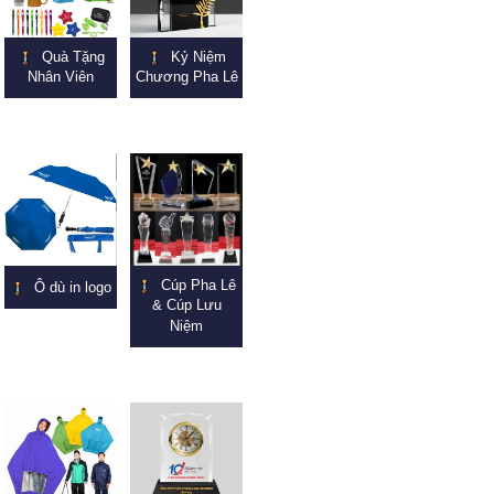
Quà Tặng
Kỷ Niệm
Nhân Viên
Chương Pha Lê
Cúp Pha Lê
Ô dù in logo
& Cúp Lưu
Niệm