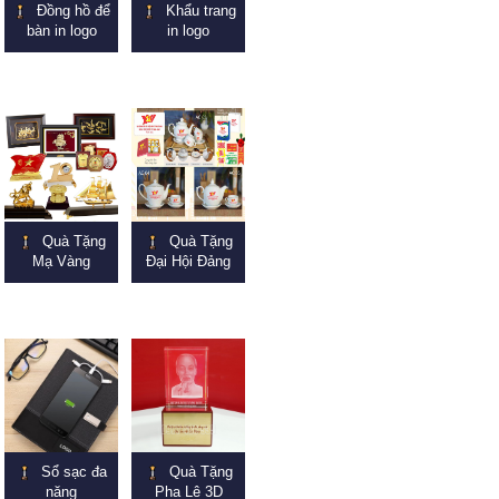
Đồng hồ để
Khẩu trang
bàn in logo
in logo
Quà Tặng
Quà Tặng
Mạ Vàng
Đại Hội Đảng
Sổ sạc đa
Quà Tặng
năng
Pha Lê 3D