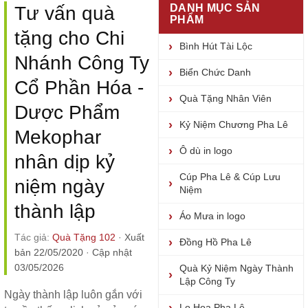
DANH MỤC SẢN
Tư vấn quà
PHẨM
tặng cho Chi
Bình Hút Tài Lộc
Nhánh Công Ty
Biển Chức Danh
Cổ Phần Hóa -
Quà Tặng Nhân Viên
Dược Phẩm
Kỷ Niệm Chương Pha Lê
Mekophar
Ô dù in logo
nhân dịp kỷ
Cúp Pha Lê & Cúp Lưu
niệm ngày
Niệm
thành lập
Áo Mưa in logo
Tác giả:
Quà Tặng 102
·
Xuất
Đồng Hồ Pha Lê
bản 22/05/2020
·
Cập nhật
03/05/2026
Quà Kỷ Niệm Ngày Thành
Lập Công Ty
Ngày thành lập luôn gắn với
Lọ Hoa Pha Lê