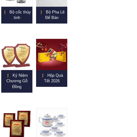
Bộ cốc thủy
Bộ Pha Lê
tinh
Để Bàn
Kỷ Niệm
Hộp Quà
Chương Gỗ
Tết 2026
Đồng