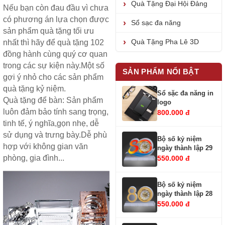
Quà Tặng Đại Hội Đảng
Nếu bạn còn đau đầu vì chưa
có phương án lựa chọn được
Sổ sạc đa năng
sản phẩm quà tặng
tối ưu
Quà Tặng Pha Lê 3D
nhất thì hãy để quà tặng 102
đồng hành cùng quý cơ quan
trong các sự kiện này.Một số
SẢN PHẨM NỔI BẬT
gợi ý nhỏ cho các sản phẩm
quà tặng kỷ niệm.
Sổ sặc đa năng in
Quà tặng để bàn
: Sản phẩm
logo
luôn đảm bảo tính sang trọng,
800.000 đ
tinh tế, ý nghĩa,gọn nhẹ, dễ
sử dụng và trưng bày.Dễ phù
Bộ số kỷ niệm
hợp với không gian văn
ngày thành lập 29
phòng, gia đình...
550.000 đ
Bộ số kỷ niệm
ngày thành lập 28
550.000 đ