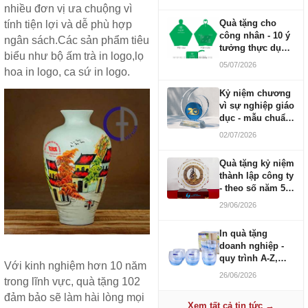
nhiều đơn vị ưa chuộng vì
Quà tặng cho
tính tiện lợi và dễ phù hợp
công nhân - 10 ý
ngân sách.Các sản phẩm tiêu
tưởng thực dụng
biểu như bộ ấm trà in logo,lọ
ngân sách 100-
05/07/2026
hoa in logo, ca sứ in logo.
500K
Kỷ niệm chương
vì sự nghiệp giáo
dục - mẫu chuẩn
2026
02/07/2026
Quà tặng kỷ niệm
thành lập công ty
- theo số năm 5,
10, 20, 30, 50
29/06/2026
In quà tặng
doanh nghiệp -
quy trình A-Z,
Với kinh nghiệm hơn 10 năm
báo giá và thời
26/06/2026
trong lĩnh vực, quà tặng 102
gian
đảm bảo sẽ làm hài lòng mọi
Xem tất cả tin tức →