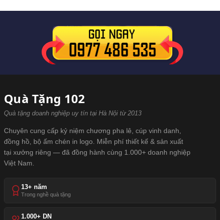
Quà Tặng 102
Quà tặng doanh nghiệp uy tín tại Hà Nội từ 2013
Chuyên cung cấp kỷ niệm chương pha lê, cúp vinh danh,
đồng hồ, bộ ấm chén in logo. Miễn phí thiết kế & sản xuất
tại xưởng riêng — đã đồng hành cùng 1.000+ doanh nghiệp
Việt Nam.
13+ năm
Trong nghề quà tặng
1.000+ DN