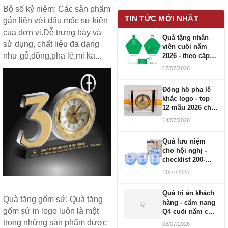
Bộ số kỷ niệm
: Các sản phẩm
TIN TỨC MỚI NHẤT
gắn liền với dấu mốc sự kiện
của đơn vị.Dễ trưng bày và
Quà tặng nhân
sử dụng, chất liệu đa dạng
viên cuối năm
như gỗ,đồng,pha lê,mi ka...
2026 - theo cấp
bậc CBNV
17/07/2026
Đồng hồ pha lê
khắc logo - top
12 mẫu 2026 cho
doanh nghiệp
14/07/2026
Quà lưu niệm
cho hội nghị -
checklist 200-
1000 người
11/07/2026
Quà tri ân khách
Quà tặng gốm sứ
: Quà tặng
hàng - cẩm nang
gốm sứ in logo luôn là một
Q4 cuối năm cho
doanh nghiệp
trong những sản phẩm được
08/07/2026