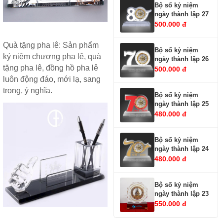
Bộ số kỷ niệm
ngày thành lập 27
500.000 đ
Quà tặng pha lê
: Sản phẩm
Bộ số kỷ niệm
kỷ niệm chương pha lê
,
quà
ngày thành lập 26
tặng pha lê
,
đồng hồ pha lê
500.000 đ
luôn động đáo, mới lạ, sang
trọng, ý nghĩa.
Bộ số kỷ niệm
ngày thành lập 25
480.000 đ
Bộ số kỷ niệm
ngày thành lập 24
480.000 đ
Bộ số kỷ niệm
ngày thành lập 23
550.000 đ