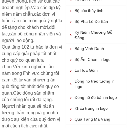
truyền thống, lịch sử của các
doanh nghiệp.Vào các dịp kỷ
Bộ cốc thủy tinh
niệm năm chẵn,các đơn vị
luôn cần các món quà ý nghĩa
Bộ Pha Lê Để Bàn
để tặng cho khách mời,đối
Kỷ Niệm Chương Gỗ
tác,cán bộ công nhân viên và
Đồng
người lao động.
Quà tặng
102 tự hào là đơn vị
Bảng Vinh Danh
cung cấp giải pháp tốt nhất
Bộ Ấm Chén in logo
cho quý cơ quan lựa
chọn.Với kinh nghiệm lâu
Lọ Hoa Gốm
năm trong lĩnh vực chúng tôi
cam kết tư vấn phương án
Đồng hồ treo tường in
quà tặng tốt nhất đến quý cơ
logo
quan.Các dòng sản phẩm
Đồng hồ để bàn in logo
của chúng tôi rất đa rạng.
Người nhận quà sẽ rất ấn
Khẩu trang in logo
tượng, trân trọng và ghi nhớ
được sự kiện của quý đơn vị
Quà Tặng Mạ Vàng
một cách tích cực nhất.