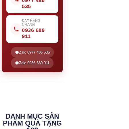
0977 486
535
ĐẶT HÀNG
NHANH
0936 689
911
Zalo 0977 486 535
Zalo 0936 689 911
DANH MỤC SẢN
PHẨM QUÀ TẶNG