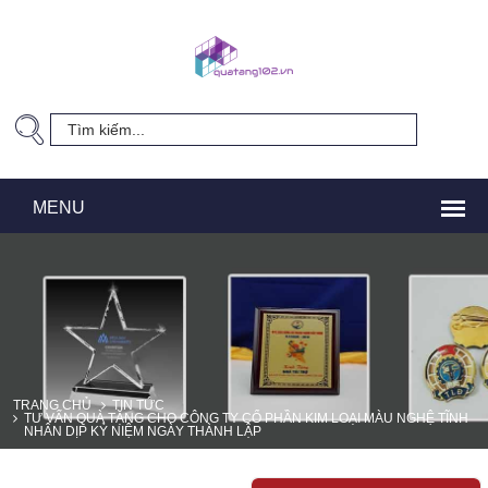
TRANG CHỦ
TIN TỨC
TƯ VẤN QUÀ TẶNG CHO CÔNG TY CỔ PHẦN KIM LOẠI MÀU NGHỆ TĨNH
NHÂN DỊP KỶ NIỆM NGÀY THÀNH LẬP