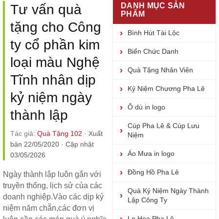
DANH MỤC SẢN
Tư vấn quà
PHẨM
tặng cho Công
Bình Hút Tài Lộc
ty cổ phần kim
Biển Chức Danh
loại màu Nghệ
Quà Tặng Nhân Viên
Tĩnh nhân dịp
Kỷ Niệm Chương Pha Lê
kỷ niệm ngày
Ô dù in logo
thành lập
Cúp Pha Lê & Cúp Lưu
Tác giả:
Quà Tặng 102
·
Xuất
Niệm
bản 22/05/2020
·
Cập nhật
Áo Mưa in logo
03/05/2026
Đồng Hồ Pha Lê
Ngày thành lập luôn gắn với
truyền thống, lịch sử của các
Quà Kỷ Niệm Ngày Thành
doanh nghiệp.Vào các dịp kỷ
Lập Công Ty
niệm năm chẵn,các đơn vị
Lọ Hoa Pha Lê