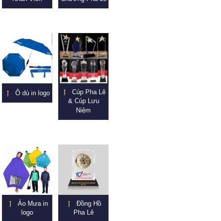
Cúp Pha Lê
Ô dù in logo
& Cúp Lưu
Niệm
Áo Mưa in
Đồng Hồ
logo
Pha Lê