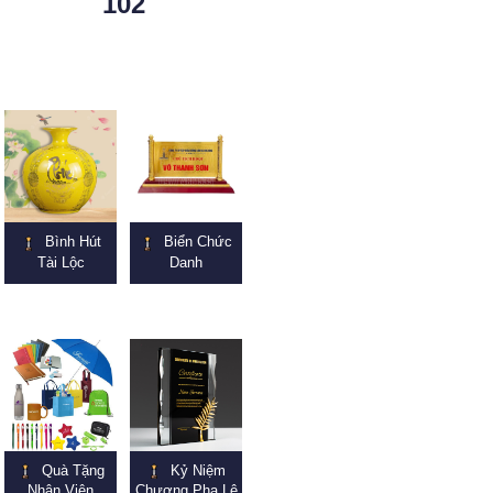
102
Bình Hút
Biển Chức
Tài Lộc
Danh
Quà Tặng
Kỷ Niệm
Nhân Viên
Chương Pha Lê