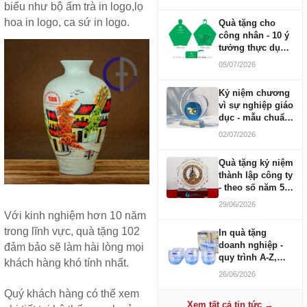
biểu như bộ ấm trà in logo,lọ
hoa in logo, ca sứ in logo.
Quà tặng cho
công nhân - 10 ý
tưởng thực dụng
ngân sách 100-
05/07/2026
500K
Kỷ niệm chương
vì sự nghiệp giáo
dục - mẫu chuẩn
2026
02/07/2026
Quà tặng kỷ niệm
thành lập công ty
- theo số năm 5,
10, 20, 30, 50
29/06/2026
Với kinh nghiệm hơn 10 năm
trong lĩnh vực, quà tặng 102
In quà tặng
doanh nghiệp -
đảm bảo sẽ làm hài lòng mọi
quy trình A-Z,
khách hàng khó tính nhất.
báo giá và thời
26/06/2026
gian
Quý khách hàng có thể xem
Xem tất cả tin tức →