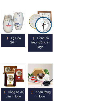
Lọ Hoa
Đồng hồ
Gốm
treo tường in
logo
Đồng hồ để
Khẩu trang
bàn in logo
in logo