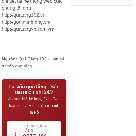
chi tiết tại hệ thống web của
chúng tôi như:
http://quatang102.vn
http://gomminhlong.vn/
http://quatangvn.com.vn/
Nguồn:
Quà Tặng 102 ·
Liên hệ
tư vấn quà tặng
Tư vấn quà tặng - Báo
giá miễn phí 24/7
Mockup thiết kế trong 24h · Giao
toàn quốc · Miễn phí nội thành
Hà Nội
TƯ VẤN QUÀ
TẶNG