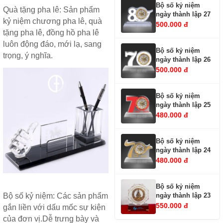
Bộ số kỷ niệm
Quà tặng pha lê
: Sản phẩm
ngày thành lập 27
kỷ niệm chương pha lê
,
quà
500.000 đ
tặng pha lê
,
đồng hồ pha lê
luôn động đáo, mới lạ, sang
Bộ số kỷ niệm
trọng, ý nghĩa.
ngày thành lập 26
500.000 đ
Bộ số kỷ niệm
ngày thành lập 25
480.000 đ
Bộ số kỷ niệm
ngày thành lập 24
480.000 đ
Bộ số kỷ niệm
ngày thành lập 23
Bộ số kỷ niệm
: Các sản phẩm
550.000 đ
gắn liền với dấu mốc sự kiện
của đơn vị.Dễ trưng bày và