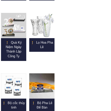
Quà Kỷ
Lọ Hoa Pha
Niệm Ngày
Lê
Thành Lập
Công Ty
Bộ cốc thủy
Bộ Pha Lê
tinh
Để Bàn