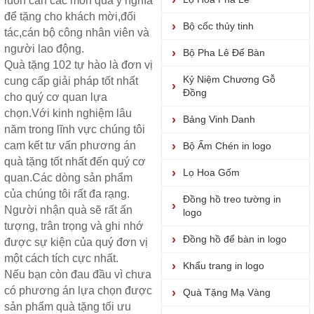
luôn cần các món quà ý nghĩa
để tặng cho khách mời,đối
Bộ cốc thủy tinh
tác,cán bộ công nhân viên và
người lao động.
Bộ Pha Lê Để Bàn
Quà tặng
102 tự hào là đơn vị
Kỷ Niệm Chương Gỗ
cung cấp giải pháp tốt nhất
Đồng
cho quý cơ quan lựa
chọn.Với kinh nghiệm lâu
Bảng Vinh Danh
năm trong lĩnh vực chúng tôi
cam kết tư vấn phương án
Bộ Ấm Chén in logo
quà tặng tốt nhất đến quý cơ
Lọ Hoa Gốm
quan.Các dòng sản phẩm
của chúng tôi rất đa rạng.
Đồng hồ treo tường in
Người nhận quà sẽ rất ấn
logo
tượng, trân trọng và ghi nhớ
Đồng hồ để bàn in logo
được sự kiện của quý đơn vị
một cách tích cực nhất.
Khẩu trang in logo
Nếu bạn còn đau đầu vì chưa
có phương án lựa chọn được
Quà Tặng Mạ Vàng
sản phẩm quà tặng
tối ưu