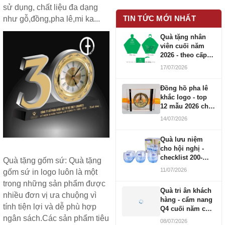
sử dụng, chất liệu đa dạng
TIN TỨC MỚI NHẤT
như gỗ,đồng,pha lê,mi ka...
Quà tặng nhân
viên cuối năm
2026 - theo cấp
bậc CBNV
17/07/2026
Đồng hồ pha lê
khắc logo - top
12 mẫu 2026 cho
doanh nghiệp
14/07/2026
Quà lưu niệm
cho hội nghị -
checklist 200-
Quà tặng gốm sứ
: Quà tặng
1000 người
11/07/2026
gốm sứ in logo luôn là một
trong những sản phẩm được
Quà tri ân khách
nhiều đơn vị ưa chuộng vì
hàng - cẩm nang
tính tiện lợi và dễ phù hợp
Q4 cuối năm cho
doanh nghiệp
ngân sách.Các sản phẩm tiêu
08/07/2026