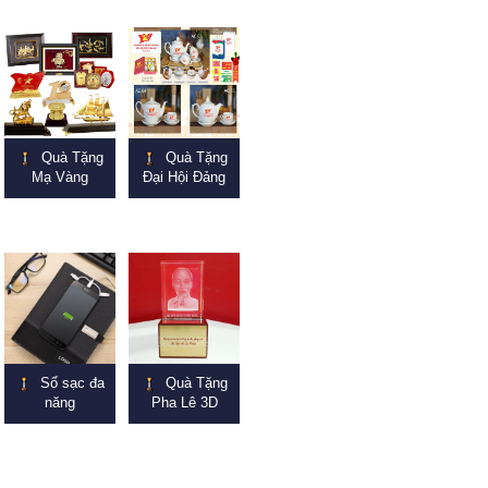
Quà Tặng
Quà Tặng
Mạ Vàng
Đại Hội Đảng
Sổ sạc đa
Quà Tặng
năng
Pha Lê 3D