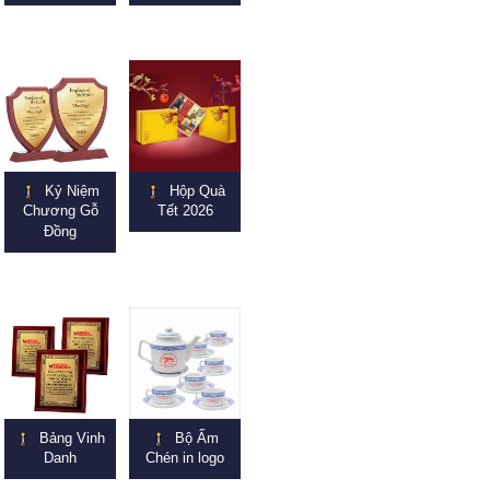
Kỷ Niệm
Hộp Quà
Chương Gỗ
Tết 2026
Đồng
Bảng Vinh
Bộ Ấm
Danh
Chén in logo