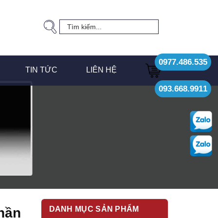
0977.486.535
TIN TỨC
LIÊN HỆ
093.668.9911
DANH MỤC SẢN PHẨM
hần