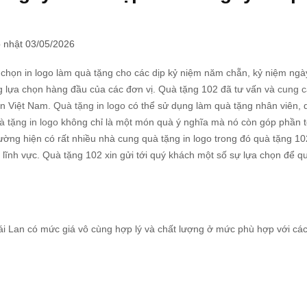
 nhật 03/05/2026
a chọn in logo làm quà tặng cho các dịp kỷ niệm năm chẵn, kỷ niệm ngà
g lựa chọn hàng đầu của các đơn vị. Quà tặng 102 đã tư vấn và
cung c
n Việt Nam.
Quà tặng in logo
có thể sử dụng làm quà tặng nhân viên, 
 tặng in logo
không chỉ là một món quà ý nghĩa mà nó còn góp phần t
ường hiện có rất nhiều nhà cung quà tặng in logo trong đó quà tặng 10
 lĩnh vực. Quà tặng 102 xin gửi tới quý khách một số sự lựa chọn để q
i Lan có mức giá vô cùng hợp lý và chất lượng ở mức phù hợp với cá