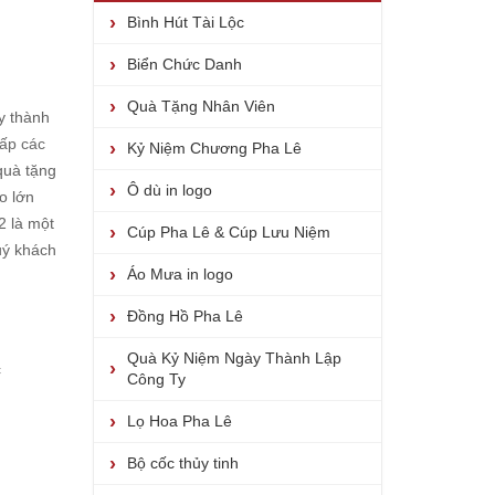
Bình Hút Tài Lộc
Biển Chức Danh
Quà Tặng Nhân Viên
y thành
ấp các
Kỷ Niệm Chương Pha Lê
quà tặng
Ô dù in logo
o lớn
2 là một
Cúp Pha Lê & Cúp Lưu Niệm
uý khách
Áo Mưa in logo
Đồng Hồ Pha Lê
Quà Kỷ Niệm Ngày Thành Lập
c
Công Ty
Lọ Hoa Pha Lê
Bộ cốc thủy tinh