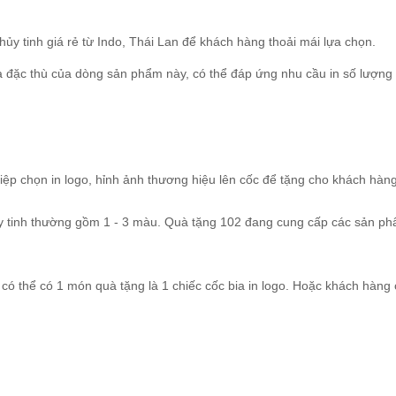
hủy tinh giá rẻ từ Indo, Thái Lan để khách hàng thoải mái lựa chọn.
à đặc thù của dòng sản phẩm này, có thể đáp ứng nhu cầu in số lượng
iệp chọn in logo, hỉnh ảnh thương hiệu lên cốc để tặng cho khách hàn
ủy tinh thường gồm 1 - 3 màu. Quà tặng 102 đang cung cấp các sản p
có thể có 1 món quà tặng là 1 chiếc cốc bia in logo. Hoặc khách hàng 