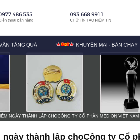
0977 486 535
093 668 9911
Điện thoại bán hàng
CHỮ TÍN TẠO NIỀM TIN
VẤN TẶNG QUÀ
KHUYẾN MẠI - BÁN CHẠY
NIỆM NGÀY THÀNH LẬP CHOCÔNG TY CỔ PHẦN MEDION VIỆT NAM
m ngày thành lập choCông ty Cổ p