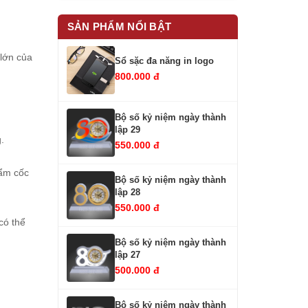
SẢN PHẨM NỔI BẬT
 lớn của
Sổ sặc đa năng in logo
800.000 đ
Bộ số kỷ niệm ngày thành
lập 29
g.
550.000 đ
hẩm cốc
Bộ số kỷ niệm ngày thành
lập 28
550.000 đ
có thể
Bộ số kỷ niệm ngày thành
lập 27
500.000 đ
Bộ số kỷ niệm ngày thành