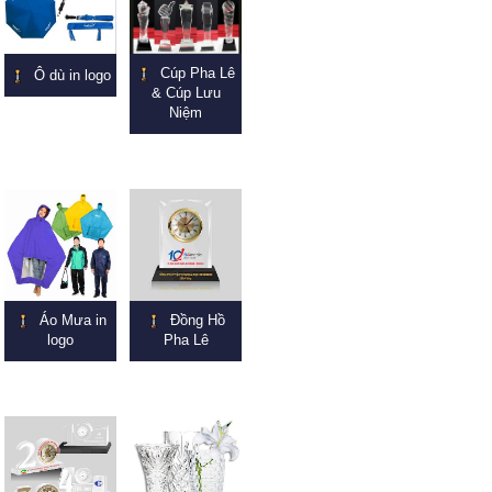
Cúp Pha Lê
Ô dù in logo
& Cúp Lưu
Niệm
Áo Mưa in
Đồng Hồ
logo
Pha Lê