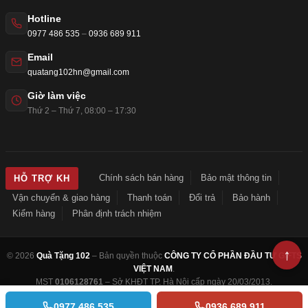
Hotline
0977 486 535
–
0936 689 911
Email
quatang102hn@gmail.com
Giờ làm việc
Thứ 2 – Thứ 7, 08:00 – 17:30
Chính sách bán hàng
Bảo mật thông tin
HỖ TRỢ KH
Vận chuyển & giao hàng
Thanh toán
Đổi trả
Bảo hành
Kiểm hàng
Phân định trách nhiệm
© 2026
Quà Tặng 102
– Bản quyền thuộc
CÔNG TY CỔ PHẦN ĐẦU TƯ GIFTS
VIỆT NAM
.
MST
0106128761
– Sở KHĐT TP. Hà Nội cấp ngày 20/03/2013.
0977 486 535
0936 689 911