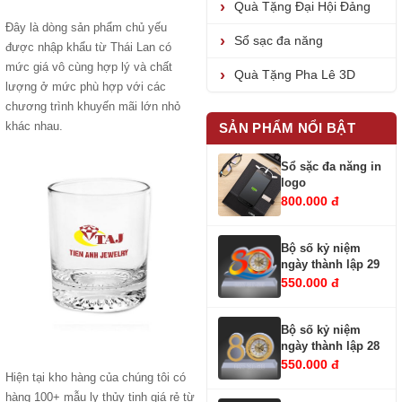
Quà Tặng Đại Hội Đảng
Đây là dòng sản phẩm chủ yếu
Sổ sạc đa năng
được nhập khẩu từ Thái Lan có
mức giá vô cùng hợp lý và chất
Quà Tặng Pha Lê 3D
lượng ở mức phù hợp với các
chương trình khuyến mãi lớn nhỏ
khác nhau.
SẢN PHẨM NỔI BẬT
Sổ sặc đa năng in
logo
800.000 đ
Bộ số kỷ niệm
ngày thành lập 29
550.000 đ
Bộ số kỷ niệm
ngày thành lập 28
550.000 đ
Hiện tại kho hàng của chúng tôi có
hàng 100+ mẫu ly thủy tinh giá rẻ từ