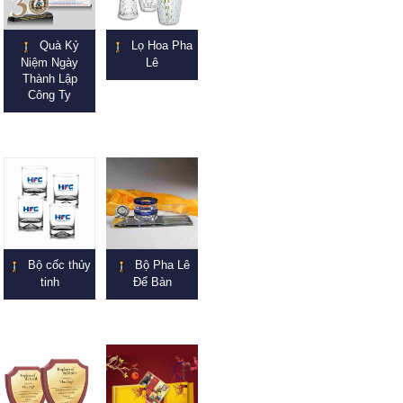
Quà Kỷ
Lọ Hoa Pha
Niệm Ngày
Lê
Thành Lập
Công Ty
Bộ cốc thủy
Bộ Pha Lê
tinh
Để Bàn