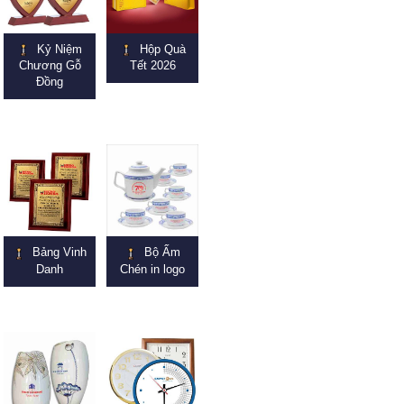
Kỷ Niệm
Hộp Quà
Chương Gỗ
Tết 2026
Đồng
Bảng Vinh
Bộ Ấm
Danh
Chén in logo