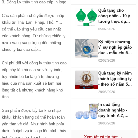
3. Dòng Ly thủy tinh cao cấp in logo
Quà tặng cho
Các sản phẩm chủ yếu được nhập
công nhân - 10 ý
tưởng thực dụng
khẩu từ Thái Lan, Pháp, Thổ, Ý...
ngân sách 100-
có thể đáp ứng yêu cầu cao nhất
05/07/2026
500K
của khách hàng. Từ những chiếc ly
Kỷ niệm chương
rượu vang sang trọng đến những
vì sự nghiệp giáo
chiếc ly bia cao cấp...
dục - mẫu chuẩn
2026
02/07/2026
Chi phí đối với dòng ly thủy tinh cao
cấp này là khá cao so với ly indo,
Quà tặng kỷ niệm
tuy nhiên bù lại là giá trị thương
thành lập công ty
hiệu của nhà sản xuất sẽ làm hài
- theo số năm 5,
10, 20, 30, 50
lòng tất cả những khách hàng khó
29/06/2026
tính.
In quà tặng
doanh nghiệp -
Sản phẩm được lấy tại kho nhập
quy trình A-Z,
khẩu, khách hàng có thể hoàn toàn
báo giá và thời
26/06/2026
yên tâm về giá. Như hình ảnh phía
gian
dưới là dịch vụ in logo lên bình thủy
Xem tất cả tin tức →
tinh Ocean của Thái Lan.