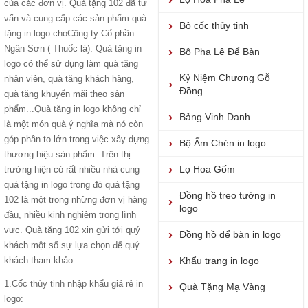
của các đơn vị. Quà tặng 102 đã tư
vấn và
cung cấp các sản phẩm quà
Bộ cốc thủy tinh
tặng in logo
choCông ty Cổ phần
Ngân Sơn ( Thuốc lá).
Quà tặng in
Bộ Pha Lê Để Bàn
logo
có thể sử dụng làm quà tặng
Kỷ Niệm Chương Gỗ
nhân viên, quà tặng khách hàng,
Đồng
quà tặng khuyến mãi theo sản
phẩm...
Quà tặng in logo
không chỉ
Bảng Vinh Danh
là một món quà ý nghĩa mà nó còn
góp phần to lớn trong việc xây dựng
Bộ Ấm Chén in logo
thương hiệu sản phẩm. Trên thị
Lọ Hoa Gốm
trường hiện có rất nhiều nhà cung
quà tặng in logo trong đó quà tặng
Đồng hồ treo tường in
102 là một trong những đơn vị hàng
logo
đầu, nhiều kinh nghiệm trong lĩnh
vực. Quà tặng 102 xin gửi tới quý
Đồng hồ để bàn in logo
khách một số sự lựa chọn để quý
khách tham khảo.
Khẩu trang in logo
1.
Cốc thủy tinh nhập khẩu giá rẻ
in
Quà Tặng Mạ Vàng
logo: