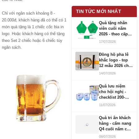
TIN TỨC MỚI NHẤT
Chỉ với ngân sách khoảng 8 -
20.000đ, khách hàng đã có thể có 1
Quà tặng nhân
món quà tặng là 1 chiếc cốc bia in
viên cuối năm
logo. Hoặc khách hàng có thể tặng
2026 - theo cấp
bậc CBNV
theo Set 2 chiếc hoặc 6 chiếc tùy
17/07/2026
ngân sách.
Đồng hồ pha lê
khắc logo - top
12 mẫu 2026 cho
doanh nghiệp
14/07/2026
Quà lưu niệm
cho hội nghị -
checklist 200-
1000 người
11/07/2026
Quà tri ân khách
hàng - cẩm nang
Q4 cuối năm cho
doanh nghiệp
08/07/2026