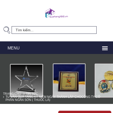
TRANG CHỦ
TIN TỨC
TƯ VẤN QUÀ TẶNG KỶ NIỆM NGÀY THÀNH LẬP CHOCÔNG TY CỔ
PHẦN NGÂN SƠN ( THUỐC LÁ)