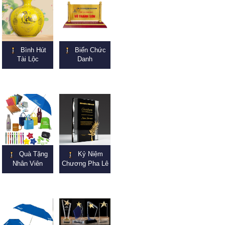
Bình Hút
Biển Chức
Tài Lộc
Danh
Quà Tặng
Kỷ Niệm
Nhân Viên
Chương Pha Lê