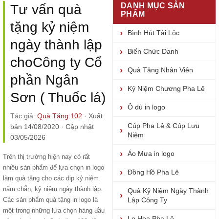
DANH MỤC SẢN
Tư vấn quà
PHẨM
tặng kỷ niệm
Bình Hút Tài Lộc
ngày thành lập
Biển Chức Danh
choCông ty Cổ
Quà Tặng Nhân Viên
phần Ngân
Kỷ Niệm Chương Pha Lê
Sơn ( Thuốc lá)
Ô dù in logo
Tác giả:
Quà Tặng 102
·
Xuất
Cúp Pha Lê & Cúp Lưu
bản 14/08/2020
·
Cập nhật
Niệm
03/05/2026
Áo Mưa in logo
Trên thị trường hiện nay có rất
nhiều sản phẩm để lựa chọn in logo
Đồng Hồ Pha Lê
làm quà tặng cho các dịp kỷ niệm
năm chẵn, kỷ niệm ngày thành lập.
Quà Kỷ Niệm Ngày Thành
Các sản phẩm quà tặng in logo là
Lập Công Ty
một trong những lựa chọn hàng đầu
Lọ Hoa Pha Lê