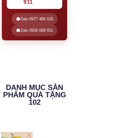
911
Zalo 0977 486 535
Zalo 0936 689 911
DANH MỤC SẢN
PHẨM QUÀ TẶNG
102