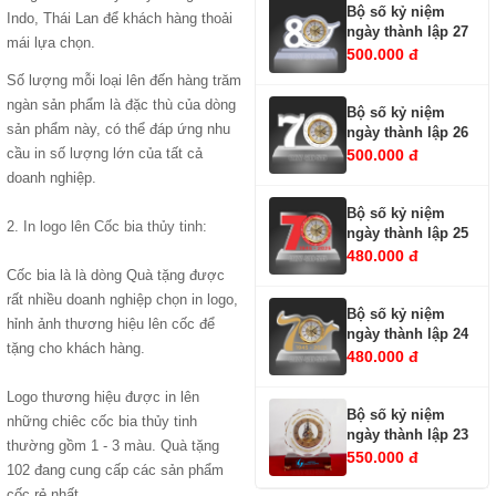
Bộ số kỷ niệm
Indo, Thái Lan để khách hàng thoải
ngày thành lập 27
mái lựa chọn.
500.000 đ
Số lượng mỗi loại lên đến hàng trăm
ngàn sản phẩm là đặc thù của dòng
Bộ số kỷ niệm
sản phẩm này, có thể đáp ứng nhu
ngày thành lập 26
cầu in số lượng lớn của tất cả
500.000 đ
doanh nghiệp.
Bộ số kỷ niệm
2.
In logo lên Cốc bia thủy tinh
:
ngày thành lập 25
480.000 đ
Cốc bia là là dòng Quà tặng được
rất nhiều doanh nghiệp chọn in logo,
Bộ số kỷ niệm
hỉnh ảnh thương hiệu lên cốc để
ngày thành lập 24
tặng cho khách hàng.
480.000 đ
Logo thương hiệu được in lên
Bộ số kỷ niệm
những chiêc cốc bia thủy tinh
ngày thành lập 23
thường gồm 1 - 3 màu. Quà tặng
550.000 đ
102 đang cung cấp các sản phẩm
cốc rẻ nhất.