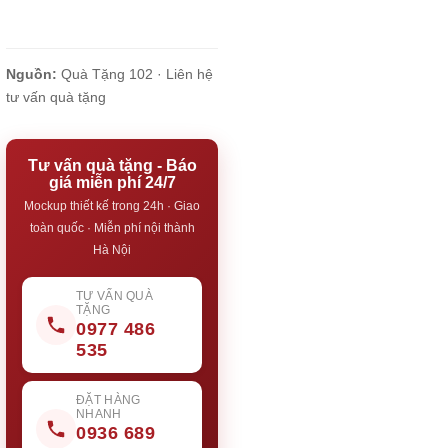
Nguồn:
Quà Tặng 102 ·
Liên hệ
tư vấn quà tặng
Tư vấn quà tặng - Báo
giá miễn phí 24/7
Mockup thiết kế trong 24h · Giao
toàn quốc · Miễn phí nội thành
Hà Nội
TƯ VẤN QUÀ
TẶNG
0977 486
535
ĐẶT HÀNG
NHANH
0936 689