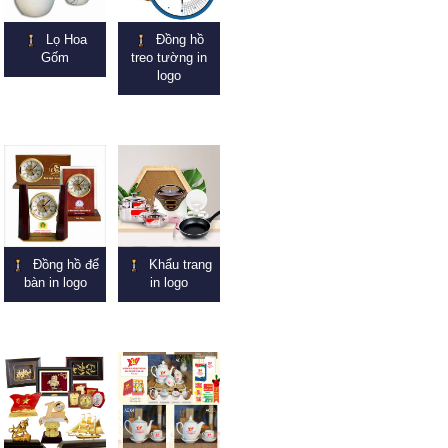
Lọ Hoa
Đồng hồ
Gốm
treo tường in
logo
Đồng hồ để
Khẩu trang
bàn in logo
in logo