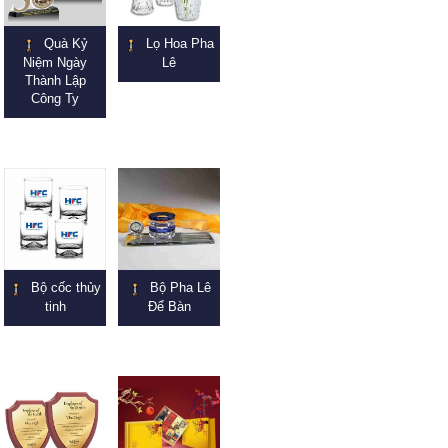
Quà Kỷ
Lọ Hoa Pha
Niệm Ngày
Lê
Thành Lập
Công Ty
Bộ cốc thủy
Bộ Pha Lê
tinh
Để Bàn