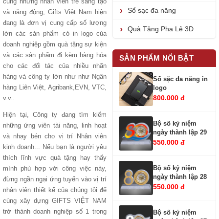
cũng những nhân viên trẻ sáng tạo
Sổ sạc đa năng
và năng động, Gifts Việt Nam hiện
đang là đơn vị cung cấp số lượng
Quà Tặng Pha Lê 3D
lớn các sản phẩm có in logo của
doanh nghiệp gồm quà tặng sự kiện
và các sản phẩm đi kèm hàng hóa
SẢN PHẨM NỔI BẬT
cho các đối tác của nhiều nhãn
hàng và công ty lớn như như Ngân
Sổ sặc đa năng in
hàng Liên Việt, Agribank,EVN, VTC,
logo
800.000 đ
v.v..
Hiện tại, Công ty đang tìm kiếm
Bộ số kỷ niệm
những ứng viên tài năng, linh hoạt
ngày thành lập 29
và nhạy bén cho vị trí Nhân viên
550.000 đ
kinh doanh... Nếu bạn là người yêu
thích lĩnh vực quà tặng hay thấy
Bộ số kỷ niệm
mình phù hợp với công việc này,
ngày thành lập 28
đừng ngần ngại ứng tuyển vào vị trí
550.000 đ
nhân viên thiết kế của chúng tôi để
cùng xây dựng GIFTS VIỆT NAM
trở thành doanh nghiệp số 1 trong
Bộ số kỷ niệm