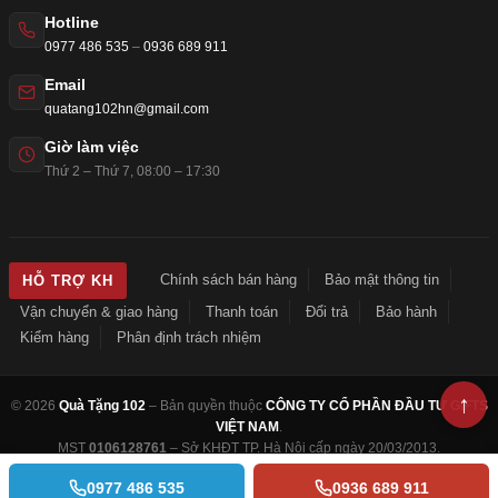
Hotline
0977 486 535
–
0936 689 911
Email
quatang102hn@gmail.com
Giờ làm việc
Thứ 2 – Thứ 7, 08:00 – 17:30
Chính sách bán hàng
Bảo mật thông tin
HỖ TRỢ KH
Vận chuyển & giao hàng
Thanh toán
Đổi trả
Bảo hành
Kiểm hàng
Phân định trách nhiệm
© 2026
Quà Tặng 102
– Bản quyền thuộc
CÔNG TY CỔ PHẦN ĐẦU TƯ GIFTS
VIỆT NAM
.
MST
0106128761
– Sở KHĐT TP. Hà Nội cấp ngày 20/03/2013.
0977 486 535
0936 689 911