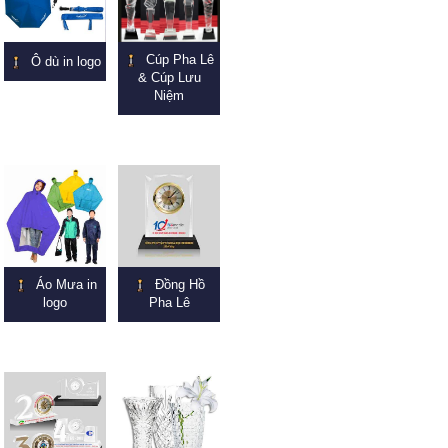
Cúp Pha Lê
Ô dù in logo
& Cúp Lưu
Niệm
Áo Mưa in
Đồng Hồ
logo
Pha Lê