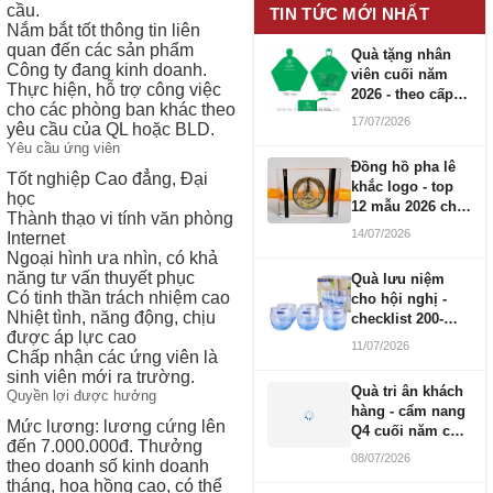
cầu.
TIN TỨC MỚI NHẤT
Nắm bắt tốt thông tin liên
quan đến các sản phẩm
Quà tặng nhân
Công ty đang kinh doanh.
viên cuối năm
Thực hiện, hỗ trợ công việc
2026 - theo cấp
cho các phòng ban khác theo
bậc CBNV
17/07/2026
yêu cầu của QL hoặc BLD.
Yêu cầu ứng viên
Đồng hồ pha lê
Tốt nghiệp Cao đẳng, Đại
khắc logo - top
học
12 mẫu 2026 cho
Thành thạo vi tính văn phòng
doanh nghiệp
14/07/2026
Internet
Ngoại hình ưa nhìn, có khả
năng tư vấn thuyết phục
Quà lưu niệm
Có tinh thần trách nhiệm cao
cho hội nghị -
Nhiệt tình, năng động, chịu
checklist 200-
được áp lực cao
1000 người
11/07/2026
Chấp nhận các ứng viên là
sinh viên mới ra trường.
Quà tri ân khách
Quyền lợi được hưởng
hàng - cẩm nang
Mức lương: lương cứng lên
Q4 cuối năm cho
đến 7.000.000đ. Thưởng
doanh nghiệp
08/07/2026
theo doanh số kinh doanh
tháng, hoa hồng cao, có thể