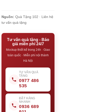
Nguồn:
Quà Tặng 102 ·
Liên hệ
tư vấn quà tặng
Tư vấn quà tặng - Báo
giá miễn phí 24/7
Mockup thiết kế trong 24h · Giao
toàn quốc · Miễn phí nội thành
Hà Nội
TƯ VẤN QUÀ
TẶNG
0977 486
535
ĐẶT HÀNG
NHANH
0936 689
911