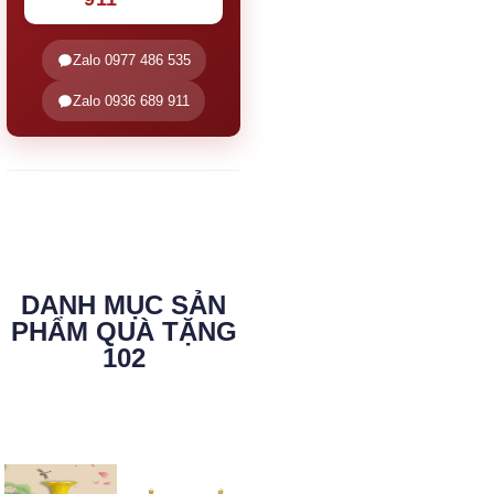
Zalo 0977 486 535
Zalo 0936 689 911
DANH MỤC SẢN
PHẨM QUÀ TẶNG
102