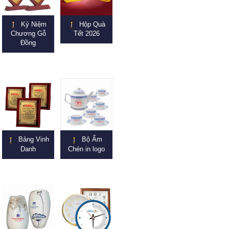
Kỷ Niệm
Hộp Quà
Chương Gỗ
Tết 2026
Đồng
Bảng Vinh
Bộ Ấm
Danh
Chén in logo