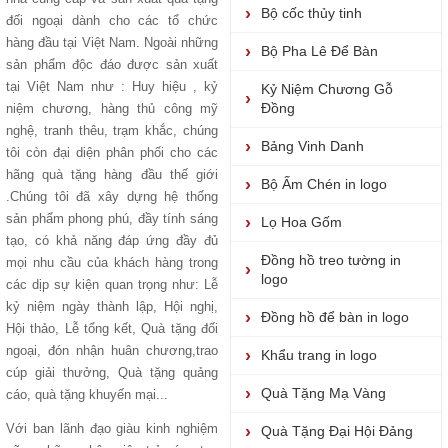
Bộ cốc thủy tinh
đối ngoại dành cho các tổ chức
hàng đầu tại Việt Nam. Ngoài những
Bộ Pha Lê Để Bàn
sản phẩm độc đáo được sản xuất
tại Việt Nam như : Huy hiệu , kỷ
Kỷ Niệm Chương Gỗ
Đồng
niệm chương, hàng thủ công mỹ
nghệ, tranh thêu, trạm khắc, chúng
Bảng Vinh Danh
tôi còn đại diện phân phối cho các
hãng quà tặng hàng đầu thế giới
Bộ Ấm Chén in logo
.Chúng tôi đã xây dựng hệ thống
sản phẩm phong phú, đầy tính sáng
Lọ Hoa Gốm
tạo, có khả năng đáp ứng đầy đủ
Đồng hồ treo tường in
mọi nhu cầu của khách hàng trong
logo
các dịp sự kiện quan trọng như: Lễ
kỷ niệm ngày thành lập, Hội nghị,
Đồng hồ để bàn in logo
Hội thảo, Lễ tổng kết, Quà tặng đối
ngoại, đón nhận huân chương,trao
Khẩu trang in logo
cúp giải thưởng, Quà tặng quảng
Quà Tặng Mạ Vàng
cáo, quà tặng khuyến mại...
Với ban lãnh đạo giàu kinh nghiệm
Quà Tặng Đại Hội Đảng