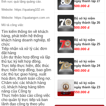
ngày thành lập 27
lĩnh vực quà tặng quảng cáo.
500.000 đ
Website: https://quatang102.vn
Website: https://quatangvn.com.vn
Bộ số kỷ niệm
ngày thành lập 26
Mô tả công việc
500.000 đ
Tìm kiếm thông tin về khách
hàng, phát triển hệ thống
Bộ số kỷ niệm
khách hàng doanh nghiệp, tổ
ngày thành lập 25
chức
Tiếp nhận và xử lý các đơn
480.000 đ
đặt hàng
Lên dự thảo hợp đồng và lập
thủ tục ký kết hợp đồng.
Bộ số kỷ niệm
Trực tiếp thực hiện, đốc thúc
ngày thành lập 24
thực hiện hợp đồng, bao gồm
480.000 đ
các thủ tục giao hàng, xuất
hoá đơn, thanh toán công nợ.
Chăm sóc các khách hàng
Bộ số kỷ niệm
cũ, khách hàng hàng tiềm
ngày thành lập 23
năng của Công ty
550.000 đ
Thực hiện báo cáo công việc
cho quản lý trực tiếp và ban
lãnh đạo công ty theo yêu