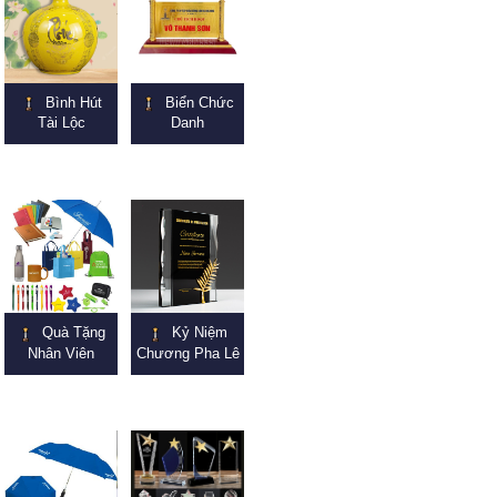
Bình Hút
Biển Chức
Tài Lộc
Danh
Quà Tặng
Kỷ Niệm
Nhân Viên
Chương Pha Lê