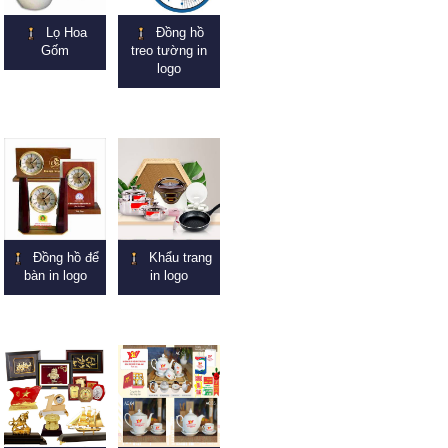
Lọ Hoa
Đồng hồ
Gốm
treo tường in
logo
Đồng hồ để
Khẩu trang
bàn in logo
in logo