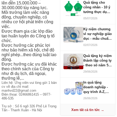
Quà tặng cho
lên đến 15.000.000 –
công nhân - 10 ý
30.000.000 tùy năng lực.
tưởng thực dụng
Môi trường làm việc năng
ngân sách 100-
động, chuyên nghiệp, có
05/07/2026
500K
nhiều cơ hội phát triển công
việc.
Kỷ niệm chương
Được tham gia các lớp đào
vì sự nghiệp giáo
tạo huấn luyện do Công ty tổ
dục - mẫu chuẩn
chức.
2026
Được hưởng các phúc lợi
02/07/2026
như bảo hiểm xã hội, chế độ
nghỉ phép...theo đúng luật lao
Quà tặng kỷ niệm
động.
thành lập công ty
Được hưởng các ưu đãi khác
- theo số năm 5,
theo chính sách của Công ty
10, 20, 30, 50
29/06/2026
như đi du lịch, dã ngoại,
thưởng lễ,...
In quà tặng
Liên hệ: Ứng viên vui lòng gửi 1 bản
cv về địa chỉ mail:
doanh nghiệp -
manhvd22@gmail.com
quy trình A-Z,
Điện thoại: 02466861415 – 0977-
báo giá và thời
486-535
26/06/2026
gian
Trụ sở : Số 6 ngõ 326 Phố Lê Trọng
Xem tất cả tin tức →
Tấn - Thanh Xuân - Hà Nội