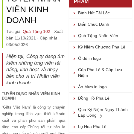
PHẨM
VIÊN KINH
Bình Hút Tài Lộc
DOANH
Biển Chức Danh
Tác giả:
Quà Tặng 102
·
Xuất
Quà Tặng Nhân Viên
bản 11/10/2021
·
Cập nhật
03/05/2026
Kỷ Niệm Chương Pha Lê
Hiện tại, Công ty đang tìm
Ô dù in logo
kiếm những ứng viên tài
năng, linh hoạt và nhạy
Cúp Pha Lê & Cúp Lưu
Niệm
bén cho vị trí Nhân viên
kinh doanh
Áo Mưa in logo
TUYỂN DỤNG NHÂN VIÊN KINH
Đồng Hồ Pha Lê
DOANH
“
Gifts Việt Nam
” là công ty chuyên
Quà Kỷ Niệm Ngày Thành
nghiệp trong lĩnh vực thiết kế-sản
Lập Công Ty
xuất và phân phối sản phẩm
quà
Lọ Hoa Pha Lê
tặng
cao cấp.Chúng tôi tự hào là
nhà cung cấp và sản xuất quà tặng