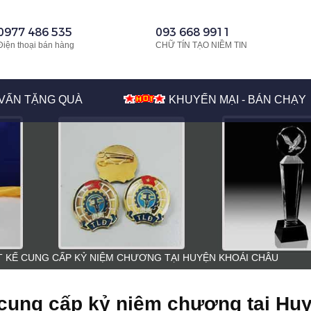
0977 486 535
093 668 9911
Điện thoại bán hàng
CHỮ TÍN TẠO NIỀM TIN
VẤN TẶNG QUÀ
KHUYẾN MẠI - BÁN CHẠY
T KẾ CUNG CẤP KỶ NIỆM CHƯƠNG TẠI HUYỆN KHOÁI CHÂU
 cung cấp kỷ niệm chương tại Hu