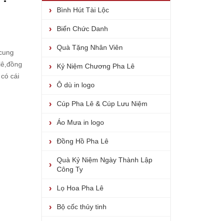
Bình Hút Tài Lộc
Biển Chức Danh
Quà Tặng Nhân Viên
 cung
lê
,
đồng
Kỷ Niệm Chương Pha Lê
có cái
Ô dù in logo
Cúp Pha Lê & Cúp Lưu Niệm
Áo Mưa in logo
Đồng Hồ Pha Lê
Quà Kỷ Niệm Ngày Thành Lập
Công Ty
Lọ Hoa Pha Lê
Bộ cốc thủy tinh