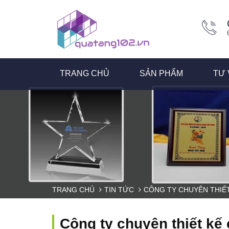
TRANG CHỦ
SẢN PHẨM
TƯ 
TRANG CHỦ
TIN TỨC
CÔNG TY CHUYÊN THIẾ
Công ty chuyên thiết kế