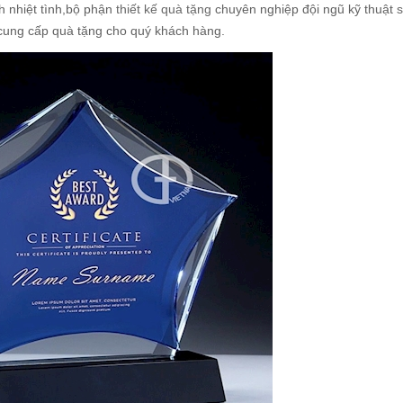
h nhiệt tình,bộ phận
thiết kế quà tặng
chuyên nghiệp đội ngũ kỹ thuật
s
 cung cấp quà tặng cho quý khách hàng.