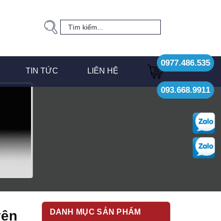
0977.486.535
TIN TỨC
LIÊN HỆ
093.668.9911
DANH MỤC SẢN PHẨM
yện