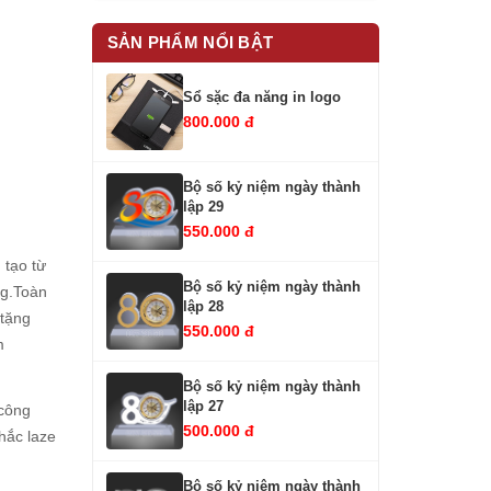
SẢN PHẨM NỔI BẬT
Sổ sặc đa năng in logo
800.000 đ
Bộ số kỷ niệm ngày thành
lập 29
550.000 đ
tạo từ
Bộ số kỷ niệm ngày thành
ng.Toàn
lập 28
 tặng
550.000 đ
m
Bộ số kỷ niệm ngày thành
lập 27
 công
500.000 đ
hắc laze
Bộ số kỷ niệm ngày thành