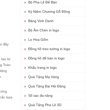
Bộ Pha Lê Để Bàn
Kỷ Niệm Chương Gỗ Đồng
Bảng Vinh Danh
Bộ Ấm Chén in logo
Lọ Hoa Gốm
ìn đầy
Đồng hồ treo tường in logo
Đồng hồ để bàn in logo
tạo từ
ng.Toàn
Khẩu trang in logo
 tặng
m
Quà Tặng Mạ Vàng
Quà Tặng Đại Hội Đảng
 công
Sổ sạc đa năng
hắc laze
Quà Tặng Pha Lê 3D