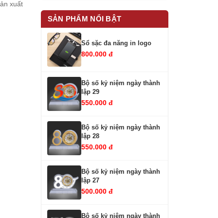
ản xuất
SẢN PHẨM NỔI BẬT
Sổ sặc đa năng in logo
800.000 đ
Bộ số kỷ niệm ngày thành
lập 29
550.000 đ
Bộ số kỷ niệm ngày thành
lập 28
550.000 đ
Bộ số kỷ niệm ngày thành
lập 27
500.000 đ
Bộ số kỷ niệm ngày thành