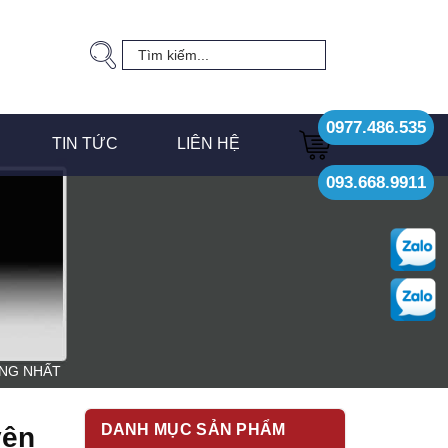
0977.486.535
TIN TỨC
LIÊN HỆ
093.668.9911
ỢNG NHẤT
DANH MỤC SẢN PHẨM
yện