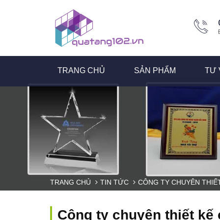
TRANG CHỦ
SẢN PHẨM
TƯ 
TRANG CHỦ
TIN TỨC
CÔNG TY CHUYÊN THIẾ
Công ty chuyên thiết kế