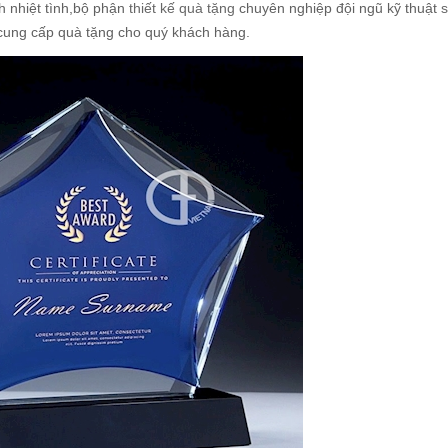
h nhiệt tình,bộ phận
thiết kế quà tặng
chuyên nghiệp đội ngũ kỹ thuật
s
 cung cấp quà tặng cho quý khách hàng.