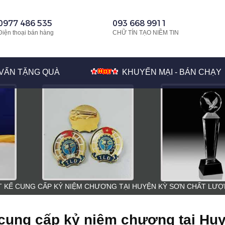
0977 486 535
093 668 9911
Điện thoại bán hàng
CHỮ TÍN TẠO NIỀM TIN
VẤN TẶNG QUÀ
KHUYẾN MẠI - BÁN CHẠY
T KẾ CUNG CẤP KỶ NIỆM CHƯƠNG TẠI HUYỆN KỲ SƠN CHẤT LƯ
 cung cấp kỷ niệm chương tại Hu