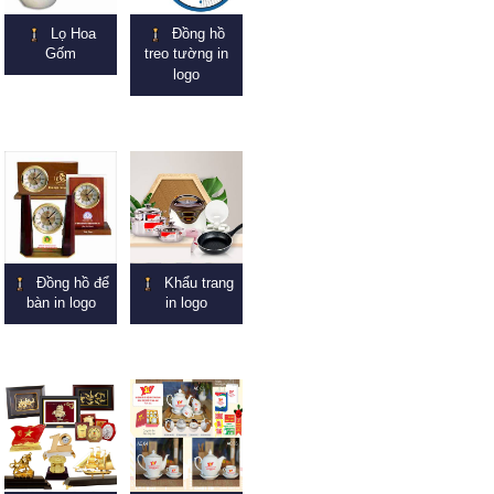
Lọ Hoa
Đồng hồ
Gốm
treo tường in
logo
Đồng hồ để
Khẩu trang
bàn in logo
in logo