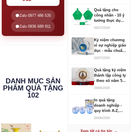
Quà tặng cho
công nhân - 10 ý
Zalo 0977 486 535
tưởng thực dụng
ngân sách 100-
Zalo 0936 689 911
05/07/2026
500K
Kỷ niệm chương
vì sự nghiệp giáo
dục - mẫu chuẩn
2026
02/07/2026
Quà tặng kỷ niệm
thành lập công ty
DANH MỤC SẢN
- theo số năm 5,
10, 20, 30, 50
PHẨM QUÀ TẶNG
29/06/2026
102
In quà tặng
doanh nghiệp -
quy trình A-Z,
báo giá và thời
26/06/2026
gian
Xem tất cả tin tức →