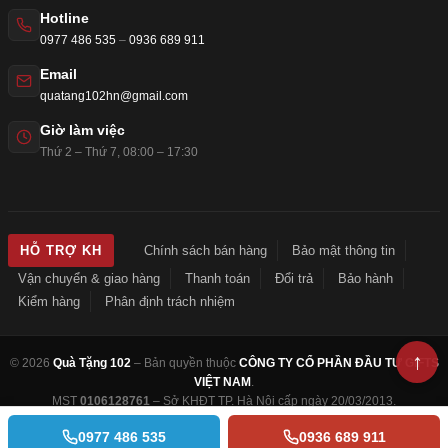
Hotline
0977 486 535
–
0936 689 911
Email
quatang102hn@gmail.com
Giờ làm việc
Thứ 2 – Thứ 7, 08:00 – 17:30
Chính sách bán hàng
Bảo mật thông tin
HỖ TRỢ KH
Vận chuyển & giao hàng
Thanh toán
Đổi trả
Bảo hành
Kiểm hàng
Phân định trách nhiệm
© 2026
Quà Tặng 102
– Bản quyền thuộc
CÔNG TY CỔ PHẦN ĐẦU TƯ GIFTS
VIỆT NAM
.
MST
0106128761
– Sở KHĐT TP. Hà Nội cấp ngày 20/03/2013.
0977 486 535
0936 689 911