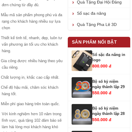
Quà Tặng Đại Hội Đảng
đơn chứng từ đầy đủ.
Sổ sạc đa năng
Mẫu mã sản phẩm phong phú và đa
rạng cho khách hàng nhiều sự lựa
Quà Tặng Pha Lê 3D
chọn
Thiết kế tinh tế, nhanh, đẹp, luôn tư
SẢN PHẨM NỔI BẬT
vấn phương án tối ưu cho khách
hàng.
Sổ sặc đa năng in
logo
Gia công được nhiều hàng theo yêu
800.000 đ
cầu riêng.
Chất lượng in, khắc cao cấp nhất.
Bộ số kỷ niệm
ngày thành lập 29
Chế độ hậu mãi, chăm sóc khách
550.000 đ
hàng tốt.
Miễn phí giao hàng trên toàn quốc.
Bộ số kỷ niệm
ngày thành lập 28
Với kinh nghiệm hơn 10 năm trong
550.000 đ
lĩnh vực, quà tặng 102 đảm bảo sẽ
làm hài lòng mọi khách hàng khó