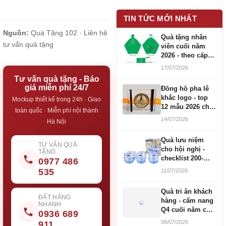
TIN TỨC MỚI NHẤT
Nguồn:
Quà Tặng 102 ·
Liên hệ
Quà tặng nhân
tư vấn quà tặng
viên cuối năm
2026 - theo cấp
bậc CBNV
17/07/2026
Tư vấn quà tặng - Báo
giá miễn phí 24/7
Đồng hồ pha lê
khắc logo - top
Mockup thiết kế trong 24h · Giao
12 mẫu 2026 cho
toàn quốc · Miễn phí nội thành
doanh nghiệp
14/07/2026
Hà Nội
Quà lưu niệm
TƯ VẤN QUÀ
cho hội nghị -
TẶNG
checklist 200-
0977 486
1000 người
535
11/07/2026
Quà tri ân khách
ĐẶT HÀNG
hàng - cẩm nang
NHANH
Q4 cuối năm cho
0936 689
doanh nghiệp
08/07/2026
911