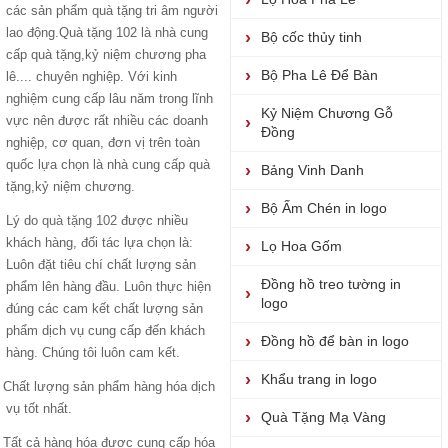
các sản phẩm quà tặng tri âm người
lao động.Quà tặng 102 là nhà cung
Bộ cốc thủy tinh
cấp quà tặng,kỷ niệm chương pha
Bộ Pha Lê Để Bàn
lê.... chuyên nghiệp. Với kinh
nghiệm cung cấp lâu năm trong lĩnh
Kỷ Niệm Chương Gỗ
vực nên được rất nhiều các doanh
Đồng
nghiệp, cơ quan, đơn vị trên toàn
quốc lựa chọn là nhà cung cấp quà
Bảng Vinh Danh
tặng,kỷ niệm chương.
Bộ Ấm Chén in logo
Lý do
quà tặng 102
được nhiều
khách hàng, đối tác lựa chọn là:
Lọ Hoa Gốm
Luôn đặt tiêu chí chất lượng sản
Đồng hồ treo tường in
phẩm lên hàng đầu. Luôn thực hiện
logo
đúng các cam kết chất lượng sản
phẩm dịch vụ cung cấp đến khách
Đồng hồ để bàn in logo
hàng. Chúng tôi luôn cam kết.
Khẩu trang in logo
Chất lượng sản phẩm hàng hóa dịch
vụ tốt nhất.
Quà Tặng Mạ Vàng
Tất cả hàng hóa được cung cấp hóa