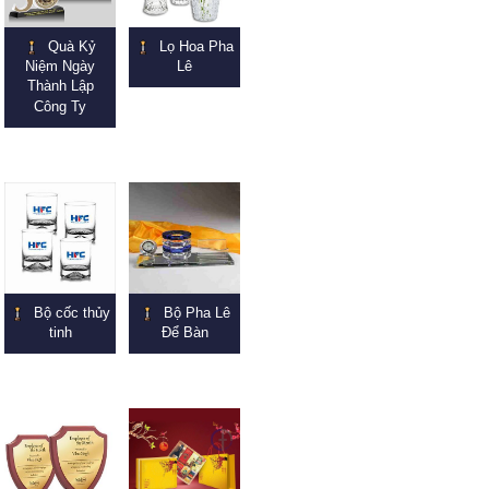
Quà Kỷ
Lọ Hoa Pha
Niệm Ngày
Lê
Thành Lập
Công Ty
Bộ cốc thủy
Bộ Pha Lê
tinh
Để Bàn