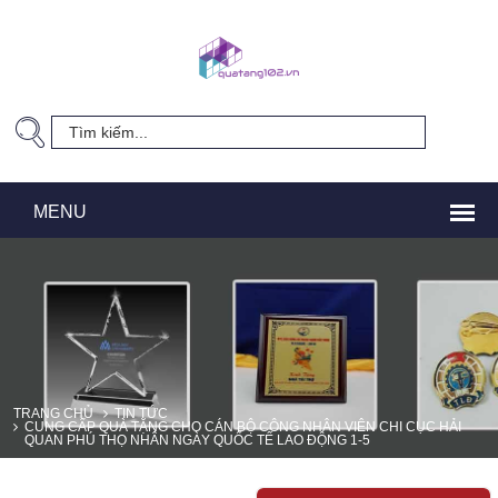
TRANG CHỦ
TIN TỨC
CUNG CẤP QUÀ TẶNG CHO CÁN BỘ CÔNG NHÂN VIÊN CHI CỤC HẢI
QUAN PHÚ THỌ NHÂN NGÀY QUỐC TẾ LAO ĐỘNG 1-5