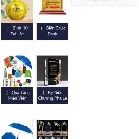
Bình Hút
Biển Chức
Tài Lộc
Danh
Quà Tặng
Kỷ Niệm
Nhân Viên
Chương Pha Lê