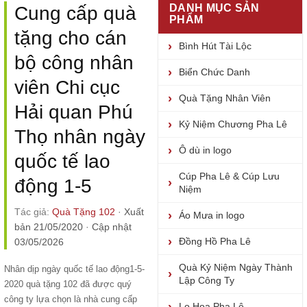
DANH MỤC SẢN
Cung cấp quà
PHẨM
tặng cho cán
Bình Hút Tài Lộc
bộ công nhân
Biển Chức Danh
viên Chi cục
Quà Tặng Nhân Viên
Hải quan Phú
Kỷ Niệm Chương Pha Lê
Thọ nhân ngày
Ô dù in logo
quốc tế lao
Cúp Pha Lê & Cúp Lưu
động 1-5
Niệm
Tác giả:
Quà Tặng 102
·
Xuất
Áo Mưa in logo
bản 21/05/2020
·
Cập nhật
Đồng Hồ Pha Lê
03/05/2026
Quà Kỷ Niệm Ngày Thành
Nhân dịp ngày quốc tế lao động1-5-
Lập Công Ty
2020 quà tặng 102 đã được quý
công ty lựa chọn là nhà cung cấp
Lọ Hoa Pha Lê