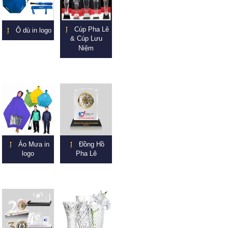
Cúp Pha Lê
Ô dù in logo
& Cúp Lưu
Niệm
Áo Mưa in
Đồng Hồ
logo
Pha Lê