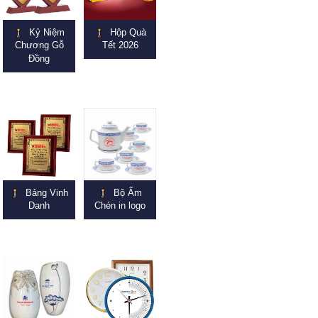
Kỷ Niệm
Hộp Quà
Chương Gỗ
Tết 2026
Đồng
Bảng Vinh
Bộ Ấm
Danh
Chén in logo