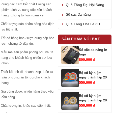
đúng các cam kết chất lượng sản
Quà Tặng Đại Hội Đảng
phẩm dịch vụ cung cấp đến khách
Sổ sạc đa năng
hàng. Chúng tôi luôn cam kết.
Chất lượng sản phẩm hàng hóa dịch
Quà Tặng Pha Lê 3D
vụ tốt nhất.
Tất cả hàng hóa được cung cấp hóa
SẢN PHẨM NỔI BẬT
đơn chứng từ đầy đủ.
Sổ sặc đa năng in
Mẫu mã sản phẩm phong phú và đa
logo
rạng cho khách hàng nhiều sự lựa
800.000 đ
chọn
Thiết kế tinh tế, nhanh, đẹp, luôn tư
Bộ số kỷ niệm
ngày thành lập 29
vấn phương án tối ưu cho khách
550.000 đ
hàng.
Gia công được nhiều hàng theo yêu
Bộ số kỷ niệm
cầu riêng.
ngày thành lập 28
550.000 đ
Chất lượng in, khắc cao cấp nhất.