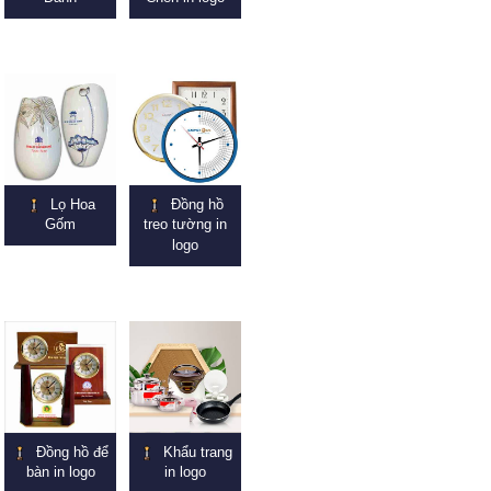
Lọ Hoa
Đồng hồ
Gốm
treo tường in
logo
Đồng hồ để
Khẩu trang
bàn in logo
in logo