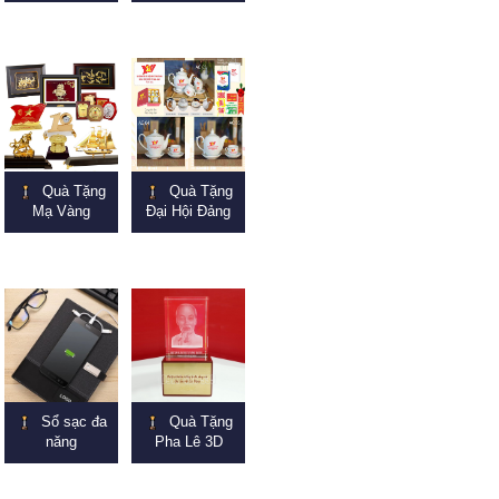
Quà Tặng
Quà Tặng
Mạ Vàng
Đại Hội Đảng
Sổ sạc đa
Quà Tặng
năng
Pha Lê 3D