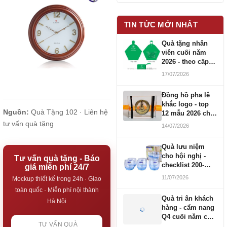
TIN TỨC MỚI NHẤT
Quà tặng nhân
viên cuối năm
2026 - theo cấp
bậc CBNV
17/07/2026
Đồng hồ pha lê
khắc logo - top
Nguồn:
Quà Tặng 102 ·
Liên hệ
12 mẫu 2026 cho
doanh nghiệp
tư vấn quà tặng
14/07/2026
Quà lưu niệm
cho hội nghị -
Tư vấn quà tặng - Báo
checklist 200-
giá miễn phí 24/7
1000 người
11/07/2026
Mockup thiết kế trong 24h · Giao
toàn quốc · Miễn phí nội thành
Quà tri ân khách
Hà Nội
hàng - cẩm nang
Q4 cuối năm cho
TƯ VẤN QUÀ
doanh nghiệp