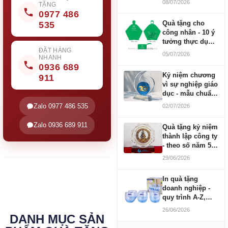
08/07/2026
TẶNG
0977 486
Quà tặng cho
535
công nhân - 10 ý
tưởng thực dụng
ngân sách 100-
ĐẶT HÀNG
05/07/2026
NHANH
500K
0936 689
Kỷ niệm chương
911
vì sự nghiệp giáo
dục - mẫu chuẩn
2026
Zalo 0977 486 535
02/07/2026
Zalo 0936 689 911
Quà tặng kỷ niệm
thành lập công ty
- theo số năm 5,
10, 20, 30, 50
29/06/2026
In quà tặng
doanh nghiệp -
quy trình A-Z,
báo giá và thời
26/06/2026
gian
DANH MỤC SẢN