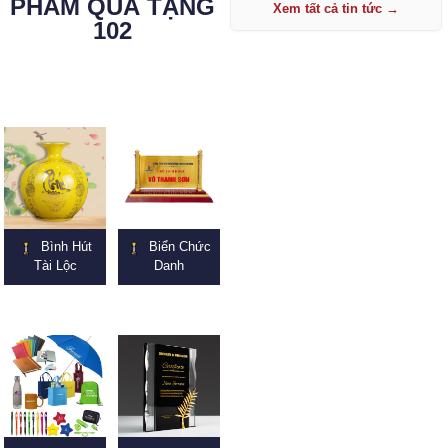
PHẨM QUÀ TẶNG
Xem tất cả tin tức →
102
Bình Hút
Biển Chức
Tài Lộc
Danh