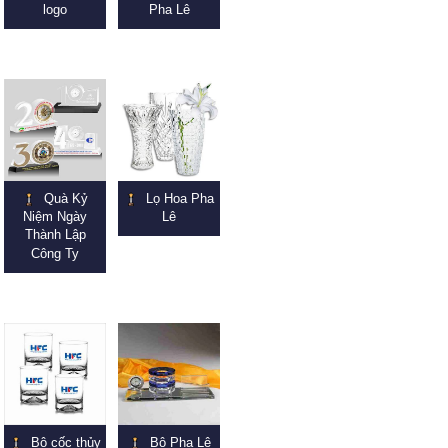
logo
Pha Lê
Quà Kỷ
Lọ Hoa Pha
Niệm Ngày
Lê
Thành Lập
Công Ty
Bộ cốc thủy
Bộ Pha Lê