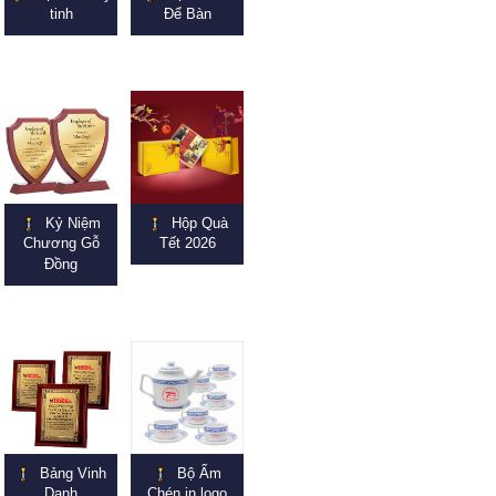
tinh
Để Bàn
Kỷ Niệm
Hộp Quà
Chương Gỗ
Tết 2026
Đồng
Bảng Vinh
Bộ Ấm
Danh
Chén in logo