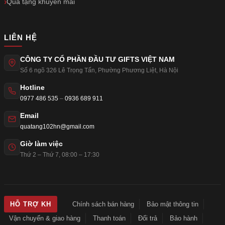
Quà tặng khuyến mãi
LIÊN HỆ
CÔNG TY CỔ PHẦN ĐẦU TƯ GIFTS VIỆT NAM
Số 6 ngõ 326 Lê Trọng Tấn
,
Phường Phương Liệt
,
Hà Nội
Hotline
0977 486 535
–
0936 689 911
Email
quatang102hn@gmail.com
Giờ làm việc
Thứ 2 – Thứ 7, 08:00 – 17:30
Chính sách bán hàng
Bảo mật thông tin
HỖ TRỢ KH
Vận chuyển & giao hàng
Thanh toán
Đổi trả
Bảo hành