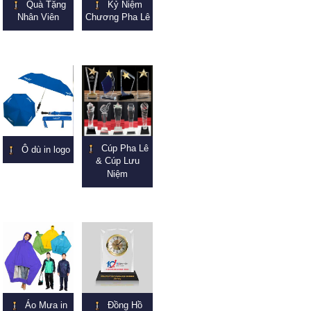
Quà Tặng
Kỷ Niệm
Nhân Viên
Chương Pha Lê
Cúp Pha Lê
Ô dù in logo
& Cúp Lưu
Niệm
Áo Mưa in
Đồng Hồ