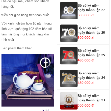
Chế độ hậu mãi, chăm sóc khách
Bộ số kỷ niệm
hàng tốt.
ngày thành lập 27
500.000 đ
Miễn phí giao hàng trên toàn quốc.
Với kinh nghiệm hơn 10 năm trong
Bộ số kỷ niệm
lĩnh vực, quà tặng 102 đảm bảo sẽ
ngày thành lập 26
làm hài lòng mọi khách hàng khó
500.000 đ
tính nhất.
Sản phẩm tham khảo.
Bộ số kỷ niệm
ngày thành lập 25
480.000 đ
Bộ số kỷ niệm
ngày thành lập 24
480.000 đ
Bộ số kỷ niệm
ngày thành lập 23
550.000 đ