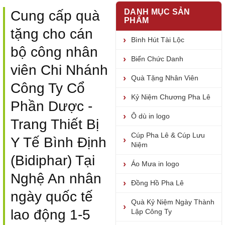
DANH MỤC SẢN
Cung cấp quà
PHẨM
tặng cho cán
Bình Hút Tài Lộc
bộ công nhân
Biển Chức Danh
viên Chi Nhánh
Quà Tặng Nhân Viên
Công Ty Cổ
Kỷ Niệm Chương Pha Lê
Phần Dược -
Ô dù in logo
Trang Thiết Bị
Cúp Pha Lê & Cúp Lưu
Y Tế Bình Định
Niệm
(Bidiphar) Tại
Áo Mưa in logo
Nghệ An nhân
Đồng Hồ Pha Lê
ngày quốc tế
Quà Kỷ Niệm Ngày Thành
lao động 1-5
Lập Công Ty