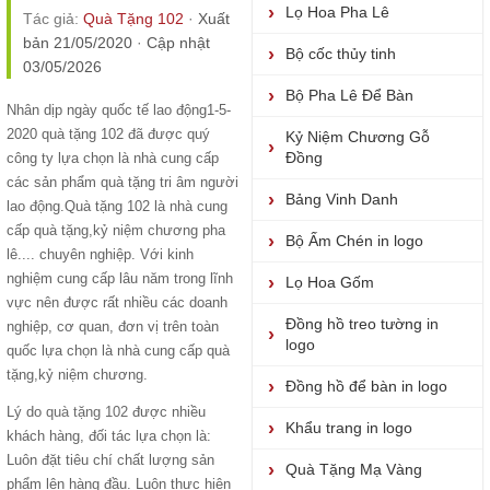
Lọ Hoa Pha Lê
Tác giả:
Quà Tặng 102
·
Xuất
bản 21/05/2020
·
Cập nhật
Bộ cốc thủy tinh
03/05/2026
Bộ Pha Lê Để Bàn
Nhân dịp ngày quốc tế lao động1-5-
2020 quà tặng 102 đã được quý
Kỷ Niệm Chương Gỗ
Đồng
công ty lựa chọn là nhà cung cấp
các sản phẩm quà tặng tri âm người
Bảng Vinh Danh
lao động.Quà tặng 102 là nhà cung
cấp quà tặng,kỷ niệm chương pha
Bộ Ấm Chén in logo
lê.... chuyên nghiệp. Với kinh
nghiệm cung cấp lâu năm trong lĩnh
Lọ Hoa Gốm
vực nên được rất nhiều các doanh
Đồng hồ treo tường in
nghiệp, cơ quan, đơn vị trên toàn
logo
quốc lựa chọn là nhà cung cấp quà
tặng,kỷ niệm chương.
Đồng hồ để bàn in logo
Lý do
quà tặng 102
được nhiều
Khẩu trang in logo
khách hàng, đối tác lựa chọn là:
Luôn đặt tiêu chí chất lượng sản
Quà Tặng Mạ Vàng
phẩm lên hàng đầu. Luôn thực hiện