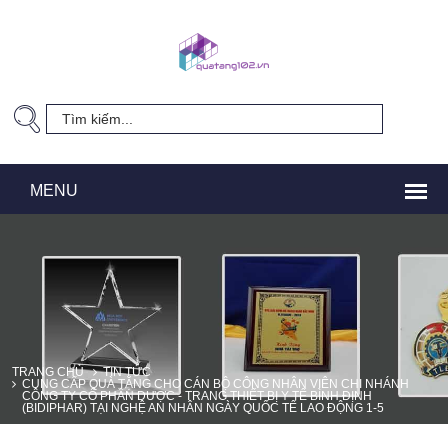
TRANG CHỦ
TIN TỨC
CUNG CẤP QUÀ TẶNG CHO CÁN BỘ CÔNG NHÂN VIÊN CHI NHÁNH
CÔNG TY CỔ PHẦN DƯỢC - TRANG THIẾT BỊ Y TẾ BÌNH ĐỊNH
(BIDIPHAR) TẠI NGHỆ AN NHÂN NGÀY QUỐC TẾ LAO ĐỘNG 1-5