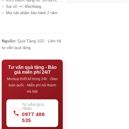
– Kích thước đồng hồ: 18-30cm,….
– Sai số: +/- 60s/tháng
– Mọi sản phẩm bảo hành 2 năm
Nguồn:
Quà Tặng 102 ·
Liên hệ
tư vấn quà tặng
Tư vấn quà tặng - Báo
giá miễn phí 24/7
Mockup thiết kế trong 24h · Giao
toàn quốc · Miễn phí nội thành
Hà Nội
TƯ VẤN QUÀ
TẶNG
0977 486
535