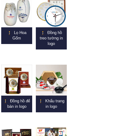
Lọ Hoa
Đồng hồ
Gốm
treo tường in
logo
Đồng hồ để
Khẩu trang
bàn in logo
in logo