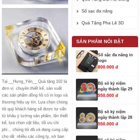
Sổ sạc đa năng
Quà Tặng Pha Lê 3D
SẢN PHẨM NỔI BẬT
Sổ sặc đa năng in
logo
800.000 đ
Tại __Hưng_Yên__ Quà tặng 102 là
Bộ số kỷ niệm
đơn vị chuyên thiết kế, sản xuất
ngày thành lập 29
550.000 đ
các sản phẩm
đồng hồ có in logo
và
thương hiệu uy tín. Lựa chọn chúng
tôi quý khách hàng sẽ được tư vấn
Bộ số kỷ niệm
từ khâu ý tưởng sản phẩm, lên thiết
ngày thành lập 28
kế, lựa chọn vật liệu, tối ưu chi
550.000 đ
phí... chúng tôi đã và đang cung cấp
cho rất nhiều các công ty, sở ban