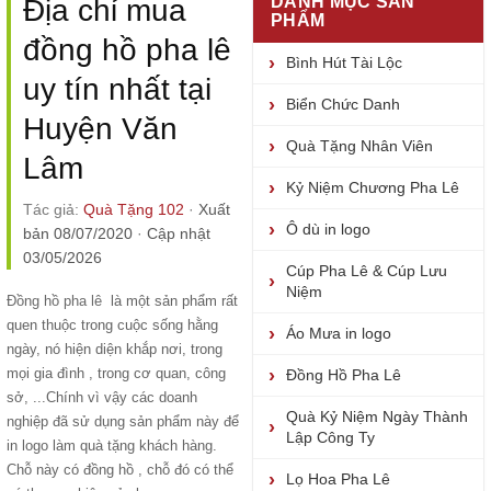
DANH MỤC SẢN
Địa chỉ mua
PHẨM
đồng hồ pha lê
Bình Hút Tài Lộc
uy tín nhất tại
Biển Chức Danh
Huyện Văn
Quà Tặng Nhân Viên
Lâm
Kỷ Niệm Chương Pha Lê
Tác giả:
Quà Tặng 102
·
Xuất
Ô dù in logo
bản 08/07/2020
·
Cập nhật
03/05/2026
Cúp Pha Lê & Cúp Lưu
Niệm
Đồng hồ pha lê
là một sản phẩm rất
quen thuộc trong cuộc sống hằng
Áo Mưa in logo
ngày, nó hiện diện khắp nơi, trong
mọi gia đình , trong cơ quan, công
Đồng Hồ Pha Lê
sở, ...Chính vì vậy các doanh
Quà Kỷ Niệm Ngày Thành
nghiệp đã sử dụng sản phẩm này để
Lập Công Ty
in logo làm quà tặng khách hàng.
Chỗ này có đồng hồ , chỗ đó có thể
Lọ Hoa Pha Lê