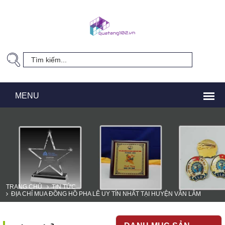
TRANG CHỦ
TIN TỨC
ĐỊA CHỈ MUA ĐỒNG HỒ PHA LÊ UY TÍN NHẤT TẠI HUYỆN VĂN LÂM