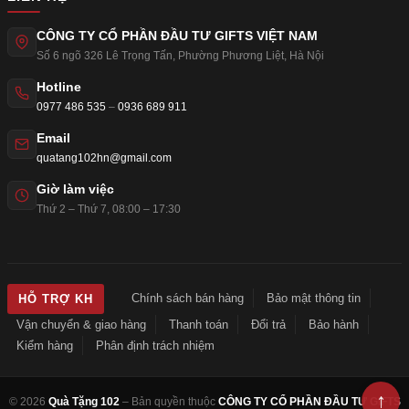
CÔNG TY CỔ PHẦN ĐẦU TƯ GIFTS VIỆT NAM
Số 6 ngõ 326 Lê Trọng Tấn
,
Phường Phương Liệt
,
Hà Nội
Hotline
0977 486 535
–
0936 689 911
Email
quatang102hn@gmail.com
Giờ làm việc
Thứ 2 – Thứ 7, 08:00 – 17:30
Chính sách bán hàng
Bảo mật thông tin
HỖ TRỢ KH
Vận chuyển & giao hàng
Thanh toán
Đổi trả
Bảo hành
Kiểm hàng
Phân định trách nhiệm
© 2026
Quà Tặng 102
– Bản quyền thuộc
CÔNG TY CỔ PHẦN ĐẦU TƯ GIFTS