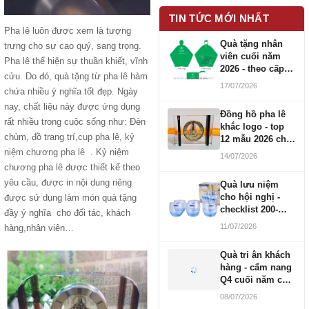
TIN TỨC MỚI NHẤT
Pha lê luôn được xem là tượng
Quà tặng nhân
trưng cho sự cao quý, sang trọng.
viên cuối năm
Pha lê thể hiện sự thuần khiết, vĩnh
2026 - theo cấp
cửu. Do đó, quà tặng từ pha lê hàm
bậc CBNV
17/07/2026
chứa nhiều ý nghĩa tốt đẹp. Ngày
nay, chất liệu này được ứng dụng
Đồng hồ pha lê
rất nhiều trong cuộc sống như: Đèn
khắc logo - top
chùm, đồ trang trí,
cup pha lê
,
kỷ
12 mẫu 2026 cho
doanh nghiệp
niệm chương pha lê
. Kỷ niệm
14/07/2026
chương pha lê được thiết kế theo
yêu cầu, được in nội dung riêng
Quà lưu niệm
cho hội nghị -
được sử dụng làm món quà tặng
checklist 200-
đầy ý nghĩa cho đối tác, khách
1000 người
11/07/2026
hàng,nhân viên…
Quà tri ân khách
hàng - cẩm nang
Q4 cuối năm cho
doanh nghiệp
08/07/2026