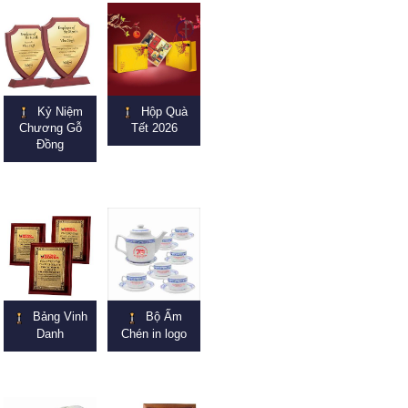
Kỷ Niệm
Hộp Quà
Chương Gỗ
Tết 2026
Đồng
Bảng Vinh
Bộ Ấm
Danh
Chén in logo