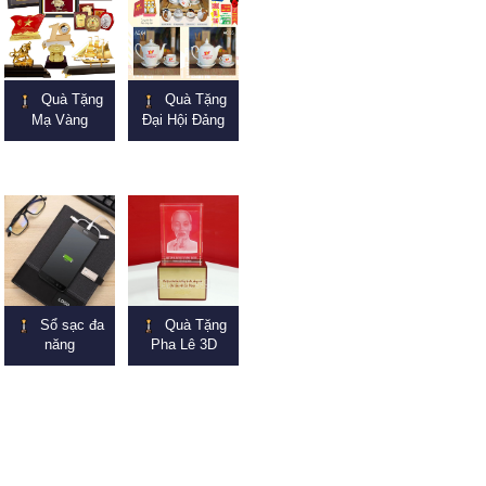
Quà Tặng
Quà Tặng
Mạ Vàng
Đại Hội Đảng
Sổ sạc đa
Quà Tặng
năng
Pha Lê 3D