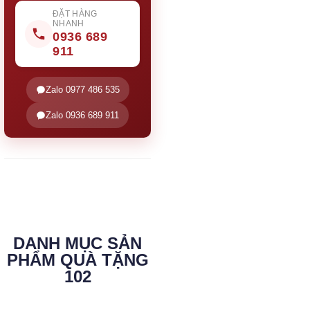
ĐẶT HÀNG
NHANH
0936 689
911
Zalo 0977 486 535
Zalo 0936 689 911
DANH MỤC SẢN
PHẨM QUÀ TẶNG
102