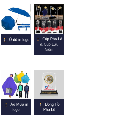
Cúp Pha Lê
Ô dù in logo
& Cúp Lưu
Niệm
Áo Mưa in
Đồng Hồ
logo
Pha Lê