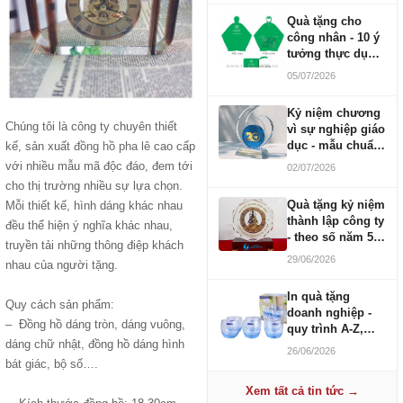
Quà tặng cho
công nhân - 10 ý
tưởng thực dụng
ngân sách 100-
05/07/2026
500K
Kỷ niệm chương
Chúng tôi là công ty chuyên thiết
vì sự nghiệp giáo
dục - mẫu chuẩn
kế, sản xuất
đồng hồ pha lê
cao cấp
2026
với nhiều mẫu mã độc đáo, đem tới
02/07/2026
cho thị trường nhiều sự lựa chọn.
Quà tặng kỷ niệm
Mỗi thiết kế, hình dáng khác nhau
thành lập công ty
đều thể hiện ý nghĩa khác nhau,
- theo số năm 5,
truyền tải những thông điệp khách
10, 20, 30, 50
29/06/2026
nhau của người tặng.
In quà tặng
Quy cách sản phẩm:
doanh nghiệp -
– Đồng hồ dáng tròn, dáng vuông,
quy trình A-Z,
dáng chữ nhật, đồng hồ dáng hình
báo giá và thời
26/06/2026
gian
bát giác, bộ số….
Xem tất cả tin tức →