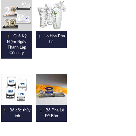
Quà Kỷ
Lọ Hoa Pha
Niệm Ngày
Lê
Thành Lập
Công Ty
Bộ cốc thủy
Bộ Pha Lê
tinh
Để Bàn