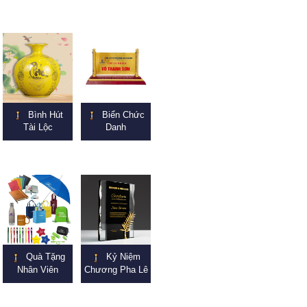
Bình Hút
Biển Chức
Tài Lộc
Danh
Quà Tặng
Kỷ Niệm
Nhân Viên
Chương Pha Lê