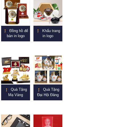
Đồng hồ để
Khẩu trang
bàn in logo
in logo
Quà Tặng
Quà Tặng
Mạ Vàng
Đại Hội Đảng