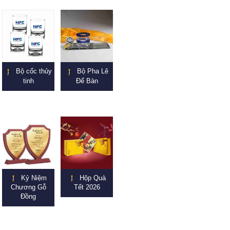
Bộ cốc thủy
Bộ Pha Lê
tinh
Để Bàn
Kỷ Niệm
Hộp Quà
Chương Gỗ
Tết 2026
Đồng