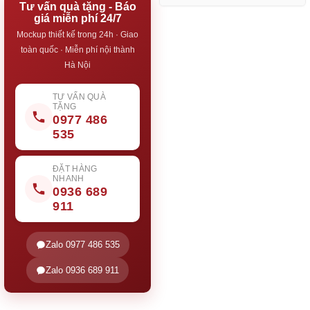
Tư vấn quà tặng - Báo
giá miễn phí 24/7
Mockup thiết kế trong 24h · Giao
toàn quốc · Miễn phí nội thành
Hà Nội
TƯ VẤN QUÀ
TẶNG
0977 486
535
ĐẶT HÀNG
NHANH
0936 689
911
Zalo 0977 486 535
Zalo 0936 689 911