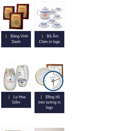
Bảng Vinh
Bộ Ấm
Danh
Chén in logo
Lọ Hoa
Đồng hồ
Gốm
treo tường in
logo