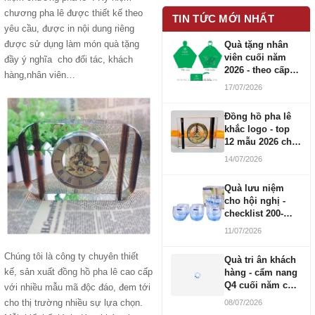
chương pha lê được thiết kế theo
TIN TỨC MỚI NHẤT
yêu cầu, được in nội dung riêng
được sử dụng làm món quà tặng
Quà tặng nhân
viên cuối năm
đầy ý nghĩa cho đối tác, khách
2026 - theo cấp
hàng,nhân viên…
bậc CBNV
17/07/2026
Đồng hồ pha lê
khắc logo - top
12 mẫu 2026 cho
doanh nghiệp
14/07/2026
Quà lưu niệm
cho hội nghị -
checklist 200-
1000 người
11/07/2026
Chúng tôi là công ty chuyên thiết
Quà tri ân khách
kế, sản xuất
đồng hồ pha lê
cao cấp
hàng - cẩm nang
Q4 cuối năm cho
với nhiều mẫu mã độc đáo, đem tới
doanh nghiệp
cho thị trường nhiều sự lựa chọn.
08/07/2026