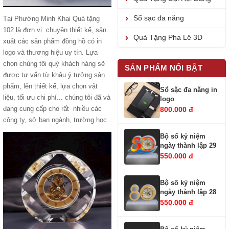
Sổ sạc đa năng
Tại Phường Minh Khai Quà tặng
102 là đơn vị chuyên thiết kế, sản
Quà Tặng Pha Lê 3D
xuất các sản phẩm
đồng hồ có in
logo
và thương hiệu uy tín. Lựa
chọn chúng tôi quý khách hàng sẽ
SẢN PHẨM NỔI BẬT
được tư vấn từ khâu ý tưởng sản
phẩm, lên thiết kế, lựa chọn vật
Sổ sặc đa năng in
liệu, tối ưu chi phí... chúng tôi đã và
logo
đang cung cấp cho rất nhiều các
800.000 đ
công ty, sở ban ngành, trường học .
Bộ số kỷ niệm
ngày thành lập 29
550.000 đ
Bộ số kỷ niệm
ngày thành lập 28
550.000 đ