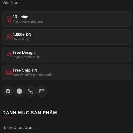
Việt Nam.
13+ năm
Trong nghề quà tặng
1.000+ DN
Đã tin dùng
Free Design
Logo & mockup 3D
Free Ship HN
Đơn lớn miễn phí toàn quốc
DANH MỤC SẢN PHẨM
Biển Chức Danh