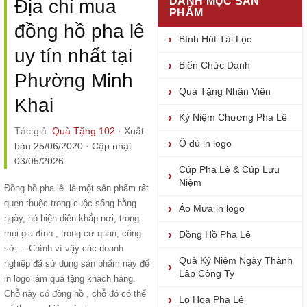
DANH MỤC SẢN
Địa chỉ mua
PHẨM
đồng hồ pha lê
Bình Hút Tài Lộc
uy tín nhất tại
Biển Chức Danh
Phường Minh
Quà Tặng Nhân Viên
Khai
Kỷ Niệm Chương Pha Lê
Tác giả:
Quà Tặng 102
·
Xuất
Ô dù in logo
bản 25/06/2020
·
Cập nhật
03/05/2026
Cúp Pha Lê & Cúp Lưu
Niệm
Đồng hồ pha lê
là một sản phẩm rất
quen thuộc trong cuộc sống hằng
Áo Mưa in logo
ngày, nó hiện diện khắp nơi, trong
mọi gia đình , trong cơ quan, công
Đồng Hồ Pha Lê
sở, ...Chính vì vậy các doanh
Quà Kỷ Niệm Ngày Thành
nghiệp đã sử dụng sản phẩm này để
Lập Công Ty
in logo làm quà tặng khách hàng.
Chỗ này có đồng hồ , chỗ đó có thể
Lọ Hoa Pha Lê