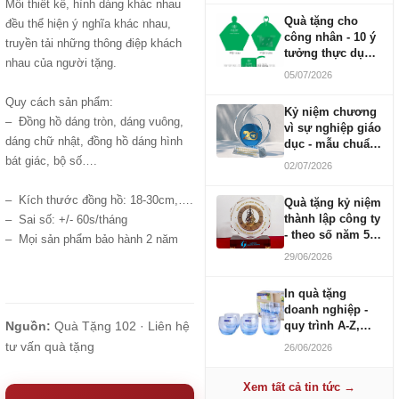
Mỗi thiết kế, hình dáng khác nhau
Quà tặng cho
đều thể hiện ý nghĩa khác nhau,
công nhân - 10 ý
truyền tải những thông điệp khách
tưởng thực dụng
nhau của người tặng.
ngân sách 100-
05/07/2026
500K
Quy cách sản phẩm:
Kỷ niệm chương
– Đồng hồ dáng tròn, dáng vuông,
vì sự nghiệp giáo
dáng chữ nhật, đồng hồ dáng hình
dục - mẫu chuẩn
2026
bát giác, bộ số….
02/07/2026
– Kích thước đồng hồ: 18-30cm,….
Quà tặng kỷ niệm
thành lập công ty
– Sai số: +/- 60s/tháng
- theo số năm 5,
– Mọi sản phẩm bảo hành 2 năm
10, 20, 30, 50
29/06/2026
In quà tặng
doanh nghiệp -
Nguồn:
Quà Tặng 102 ·
Liên hệ
quy trình A-Z,
báo giá và thời
tư vấn quà tặng
26/06/2026
gian
Xem tất cả tin tức →