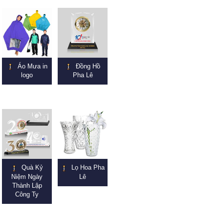
Áo Mưa in
Đồng Hồ
logo
Pha Lê
Quà Kỷ
Lọ Hoa Pha
Niệm Ngày
Lê
Thành Lập
Công Ty