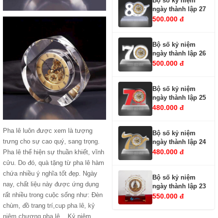
Bộ số kỷ niệm
ngày thành lập 27
500.000 đ
Bộ số kỷ niệm
ngày thành lập 26
500.000 đ
Bộ số kỷ niệm
ngày thành lập 25
480.000 đ
Pha lê luôn được xem là tượng
Bộ số kỷ niệm
trưng cho sự cao quý, sang trọng.
ngày thành lập 24
480.000 đ
Pha lê thể hiện sự thuần khiết, vĩnh
cửu. Do đó, quà tặng từ pha lê hàm
chứa nhiều ý nghĩa tốt đẹp. Ngày
Bộ số kỷ niệm
nay, chất liệu này được ứng dụng
ngày thành lập 23
rất nhiều trong cuộc sống như: Đèn
550.000 đ
chùm, đồ trang trí,
cup pha lê
,
kỷ
niệm chương pha lê
. Kỷ niệm