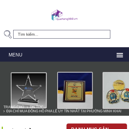
TRANG CHỦ
TIN TỨC
ĐỊA CHỈ MUA ĐỒNG HỒ PHA LÊ UY TÍN NHẤT TẠI PHƯỜNG MINH KHAI