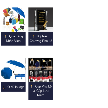
Quà Tặng
Kỷ Niệm
Nhân Viên
Chương Pha Lê
Cúp Pha Lê
Ô dù in logo
& Cúp Lưu
Niệm