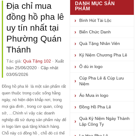
DANH MỤC SẢN
Địa chỉ mua
PHẨM
đồng hồ pha lê
Bình Hút Tài Lộc
uy tín nhất tại
Biển Chức Danh
Phường Quán
Quà Tặng Nhân Viên
Thánh
Kỷ Niệm Chương Pha Lê
Tác giả:
Quà Tặng 102
·
Xuất
Ô dù in logo
bản 25/06/2020
·
Cập nhật
03/05/2026
Cúp Pha Lê & Cúp Lưu
Niệm
Đồng hồ pha lê
là một sản phẩm rất
quen thuộc trong cuộc sống hằng
Áo Mưa in logo
ngày, nó hiện diện khắp nơi, trong
mọi gia đình , trong cơ quan, công
Đồng Hồ Pha Lê
sở, ...Chính vì vậy các doanh
Quà Kỷ Niệm Ngày Thành
nghiệp đã sử dụng sản phẩm này để
Lập Công Ty
in logo làm quà tặng khách hàng.
Chỗ này có đồng hồ , chỗ đó có thể
Lọ Hoa Pha Lê