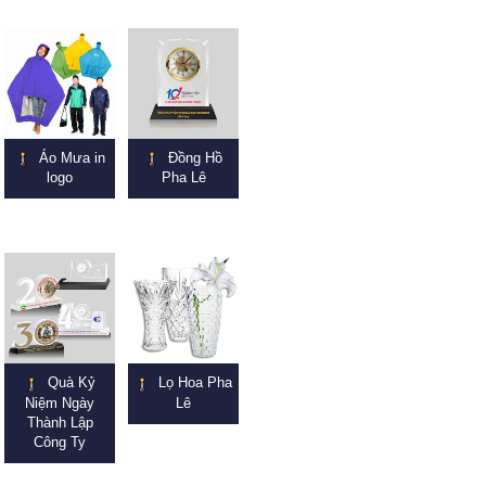
Áo Mưa in
Đồng Hồ
logo
Pha Lê
Quà Kỷ
Lọ Hoa Pha
Niệm Ngày
Lê
Thành Lập
Công Ty