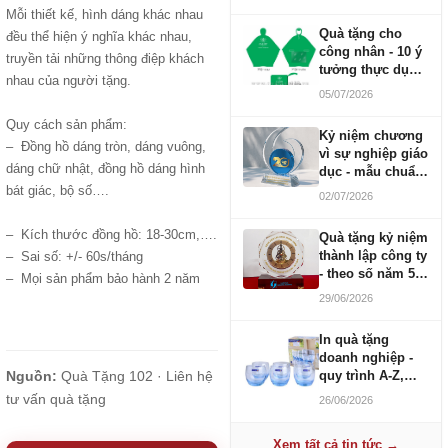
Mỗi thiết kế, hình dáng khác nhau
Quà tặng cho
đều thể hiện ý nghĩa khác nhau,
công nhân - 10 ý
truyền tải những thông điệp khách
tưởng thực dụng
nhau của người tặng.
ngân sách 100-
05/07/2026
500K
Quy cách sản phẩm:
Kỷ niệm chương
– Đồng hồ dáng tròn, dáng vuông,
vì sự nghiệp giáo
dáng chữ nhật, đồng hồ dáng hình
dục - mẫu chuẩn
2026
bát giác, bộ số….
02/07/2026
– Kích thước đồng hồ: 18-30cm,….
Quà tặng kỷ niệm
thành lập công ty
– Sai số: +/- 60s/tháng
- theo số năm 5,
– Mọi sản phẩm bảo hành 2 năm
10, 20, 30, 50
29/06/2026
In quà tặng
doanh nghiệp -
Nguồn:
Quà Tặng 102 ·
Liên hệ
quy trình A-Z,
báo giá và thời
tư vấn quà tặng
26/06/2026
gian
Xem tất cả tin tức →