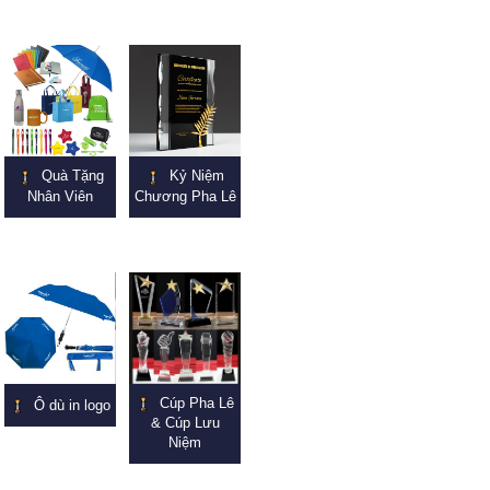
Quà Tặng
Kỷ Niệm
Nhân Viên
Chương Pha Lê
Cúp Pha Lê
Ô dù in logo
& Cúp Lưu
Niệm