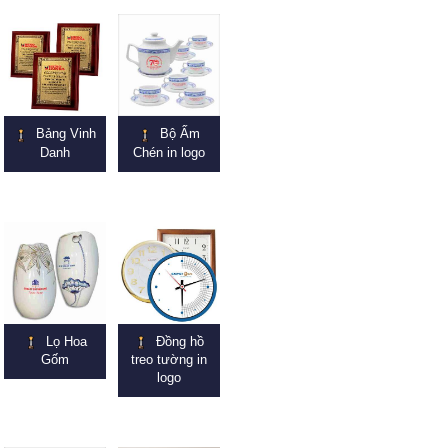
Bảng Vinh
Bộ Ấm
Danh
Chén in logo
Lọ Hoa
Đồng hồ
Gốm
treo tường in
logo