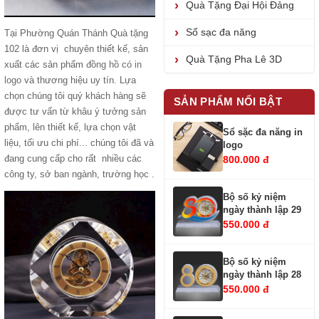
Quà Tặng Đại Hội Đảng
Sổ sạc đa năng
Tại Phường Quán Thánh Quà tặng
102 là đơn vị chuyên thiết kế, sản
Quà Tặng Pha Lê 3D
xuất các sản phẩm
đồng hồ có in
logo
và thương hiệu uy tín. Lựa
chọn chúng tôi quý khách hàng sẽ
SẢN PHẨM NỔI BẬT
được tư vấn từ khâu ý tưởng sản
phẩm, lên thiết kế, lựa chọn vật
Sổ sặc đa năng in
liệu, tối ưu chi phí... chúng tôi đã và
logo
đang cung cấp cho rất nhiều các
800.000 đ
công ty, sở ban ngành, trường học .
Bộ số kỷ niệm
ngày thành lập 29
550.000 đ
Bộ số kỷ niệm
ngày thành lập 28
550.000 đ