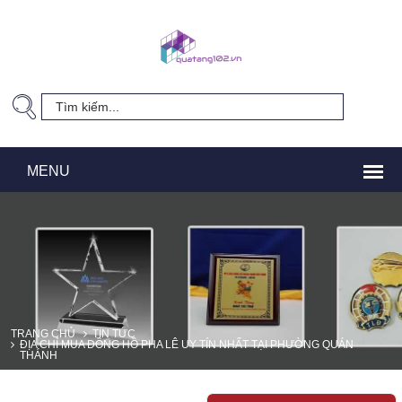
TRANG CHỦ
TIN TỨC
ĐỊA CHỈ MUA ĐỒNG HỒ PHA LÊ UY TÍN NHẤT TẠI PHƯỜNG QUÁN
THÁNH