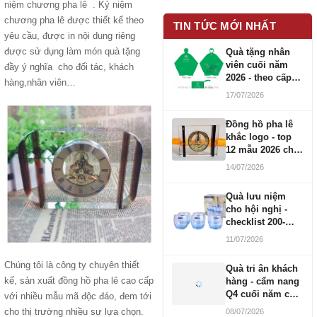
niệm chương pha lê
. Kỷ niệm
chương pha lê được thiết kế theo
TIN TỨC MỚI NHẤT
yêu cầu, được in nội dung riêng
được sử dụng làm món quà tặng
Quà tặng nhân
viên cuối năm
đầy ý nghĩa cho đối tác, khách
2026 - theo cấp
hàng,nhân viên…
bậc CBNV
17/07/2026
Đồng hồ pha lê
khắc logo - top
12 mẫu 2026 cho
doanh nghiệp
14/07/2026
Quà lưu niệm
cho hội nghị -
checklist 200-
1000 người
11/07/2026
Chúng tôi là công ty chuyên thiết
Quà tri ân khách
kế, sản xuất
đồng hồ pha lê
cao cấp
hàng - cẩm nang
Q4 cuối năm cho
với nhiều mẫu mã độc đáo, đem tới
doanh nghiệp
cho thị trường nhiều sự lựa chọn.
08/07/2026