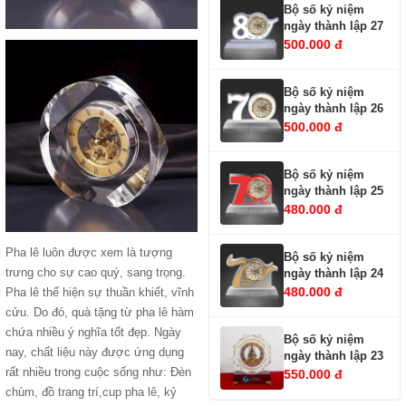
Bộ số kỷ niệm
ngày thành lập 27
500.000 đ
Bộ số kỷ niệm
ngày thành lập 26
500.000 đ
Bộ số kỷ niệm
ngày thành lập 25
480.000 đ
Pha lê luôn được xem là tượng
Bộ số kỷ niệm
trưng cho sự cao quý, sang trọng.
ngày thành lập 24
480.000 đ
Pha lê thể hiện sự thuần khiết, vĩnh
cửu. Do đó, quà tặng từ pha lê hàm
chứa nhiều ý nghĩa tốt đẹp. Ngày
Bộ số kỷ niệm
nay, chất liệu này được ứng dụng
ngày thành lập 23
rất nhiều trong cuộc sống như: Đèn
550.000 đ
chùm, đồ trang trí,
cup pha lê
,
kỷ