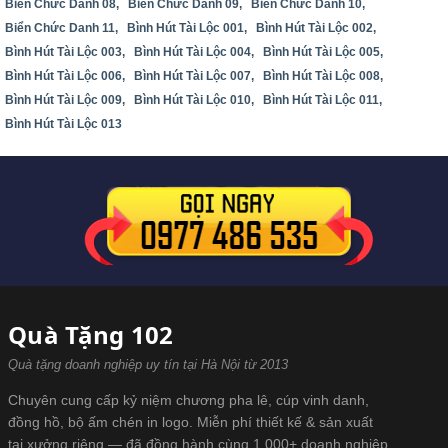
Biển Chức Danh 08,
Biển Chức Danh 09,
Biển Chức Danh 10,
Biển Chức Danh 11,
Bình Hút Tài Lộc 001,
Bình Hút Tài Lộc 002,
Bình Hút Tài Lộc 003,
Bình Hút Tài Lộc 004,
Bình Hút Tài Lộc 005,
Bình Hút Tài Lộc 006,
Bình Hút Tài Lộc 007,
Bình Hút Tài Lộc 008,
Bình Hút Tài Lộc 009,
Bình Hút Tài Lộc 010,
Bình Hút Tài Lộc 011,
Bình Hút Tài Lộc 013
Quà Tặng 102
Quà tặng doanh nghiệp uy tín tại Hà Nội từ 2013
Chuyên cung cấp kỷ niệm chương pha lê, cúp vinh danh,
đồng hồ, bộ ấm chén in logo. Miễn phí thiết kế & sản xuất
tại xưởng riêng — đã đồng hành cùng 1.000+ doanh nghiệp