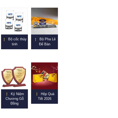
Bộ cốc thủy
Bộ Pha Lê
tinh
Để Bàn
Kỷ Niệm
Hộp Quà
Chương Gỗ
Tết 2026
Đồng