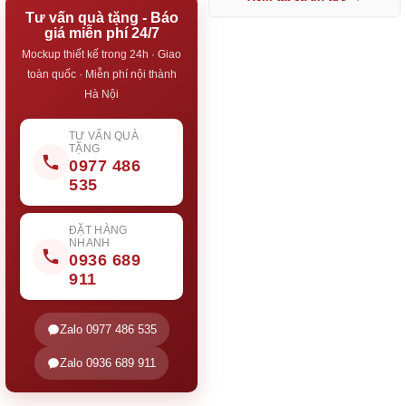
Tư vấn quà tặng - Báo
giá miễn phí 24/7
Mockup thiết kế trong 24h · Giao
toàn quốc · Miễn phí nội thành
Hà Nội
TƯ VẤN QUÀ
TẶNG
0977 486
535
ĐẶT HÀNG
NHANH
0936 689
911
Zalo 0977 486 535
Zalo 0936 689 911