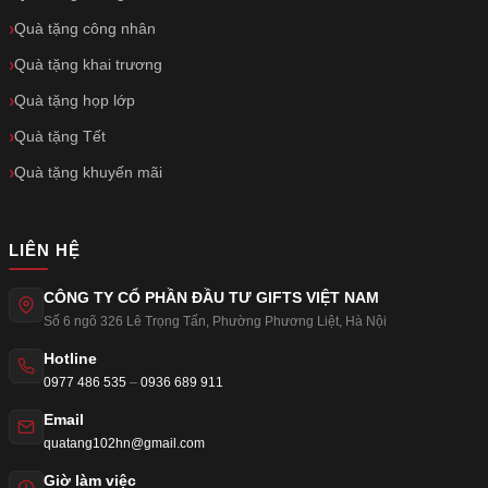
Quà tặng công nhân
Quà tặng khai trương
Quà tặng họp lớp
Quà tặng Tết
Quà tặng khuyến mãi
LIÊN HỆ
CÔNG TY CỔ PHẦN ĐẦU TƯ GIFTS VIỆT NAM
Số 6 ngõ 326 Lê Trọng Tấn
,
Phường Phương Liệt
,
Hà Nội
Hotline
0977 486 535
–
0936 689 911
Email
quatang102hn@gmail.com
Giờ làm việc