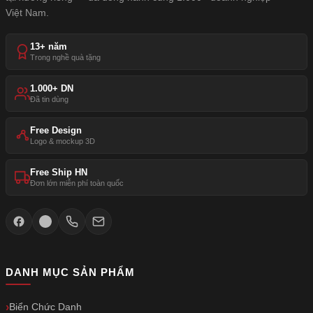
Việt Nam.
13+ năm
Trong nghề quà tặng
1.000+ DN
Đã tin dùng
Free Design
Logo & mockup 3D
Free Ship HN
Đơn lớn miễn phí toàn quốc
DANH MỤC SẢN PHẨM
Biển Chức Danh