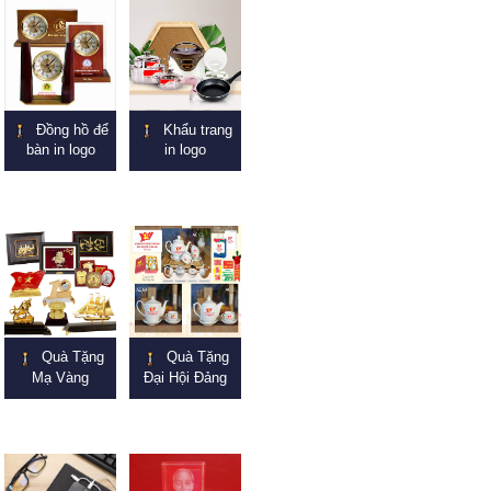
Đồng hồ để
Khẩu trang
bàn in logo
in logo
Quà Tặng
Quà Tặng
Mạ Vàng
Đại Hội Đảng