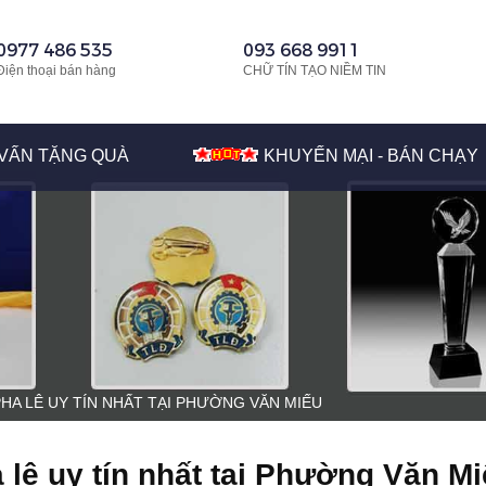
0977 486 535
093 668 9911
Điện thoại bán hàng
CHỮ TÍN TẠO NIỀM TIN
VẤN TẶNG QUÀ
KHUYẾN MẠI - BÁN CHẠY
PHA LÊ UY TÍN NHẤT TẠI PHƯỜNG VĂN MIẾU
 lê uy tín nhất tại Phường Văn M