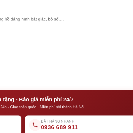
g hồ dáng hình bát giác, bộ số….
 tặng - Báo giá miễn phí 24/7
 24h · Giao toàn quốc · Miễn phí nội thành Hà Nội
ĐẶT HÀNG NHANH
0936 689 911