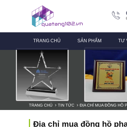
TRANG CHỦ
SẢN PHẨM
TƯ 
TRANG CHỦ
TIN TỨC
ĐỊA CHỈ MUA ĐỒNG HỒ 
Địa chỉ mua đồng hồ pha