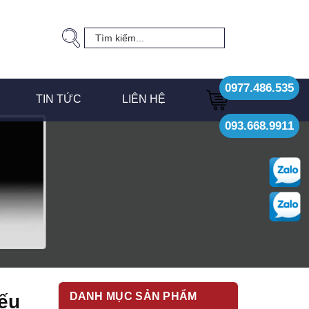
0977.486.535
TIN TỨC
LIÊN HỆ
093.668.9911
DANH MỤC SẢN PHẨM
iếu