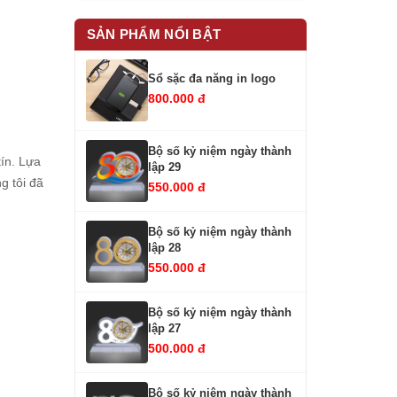
SẢN PHẨM NỔI BẬT
Sổ sặc đa năng in logo
800.000 đ
Bộ số kỷ niệm ngày thành
ín. Lựa
lập 29
g tôi đã
550.000 đ
Bộ số kỷ niệm ngày thành
lập 28
550.000 đ
Bộ số kỷ niệm ngày thành
lập 27
500.000 đ
Bộ số kỷ niệm ngày thành