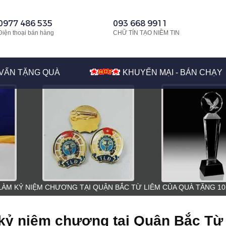
0977 486 535
093 668 9911
Điện thoại bán hàng
CHỮ TÍN TẠO NIỀM TIN
VẤN TẶNG QUÀ
KHUYẾN MẠI - BÁN CHẠY
 LÀM KỶ NIỆM CHƯƠNG TẠI QUẬN BẮC TỪ LIÊM CỦA QUÀ TẶNG 10
m kỷ niệm chương tại Quận Bắc Từ