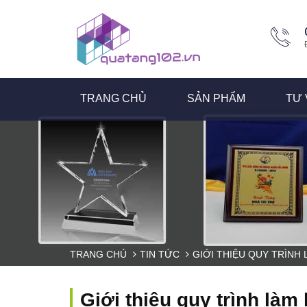
TRANG CHỦ
SẢN PHẨM
TƯ 
TRANG CHỦ
TIN TỨC
GIỚI THIỆU QUY TRÌNH
Giới thiệu quy trình là