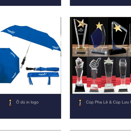
Ô dù in logo
Cúp Pha Lê & Cúp Lưu