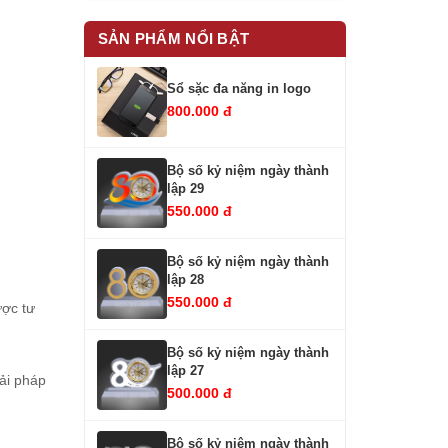
SẢN PHẨM NỔI BẬT
Sổ sặc đa năng in logo
800.000 đ
Bộ số kỷ niệm ngày thành
lập 29
550.000 đ
Bộ số kỷ niệm ngày thành
lập 28
550.000 đ
ược tư
Bộ số kỷ niệm ngày thành
lập 27
ải pháp
500.000 đ
Bộ số kỷ niệm ngày thành