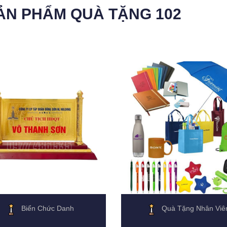
ẢN PHẨM QUÀ TẶNG 102
Biển Chức Danh
Quà Tặng Nhân Viê