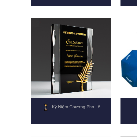
Kỷ Niệm Chương Pha Lê