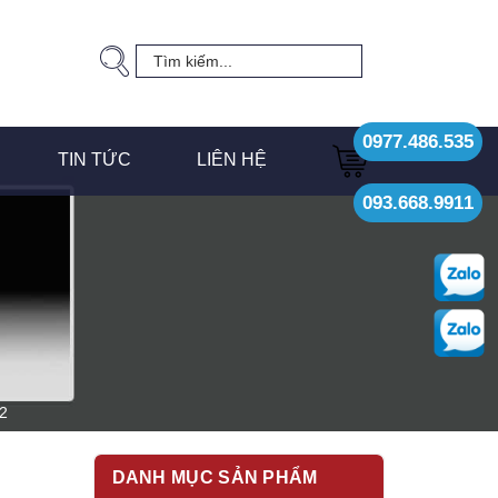
0977.486.535
TIN TỨC
LIÊN HỆ
093.668.9911
2
DANH MỤC SẢN PHẨM