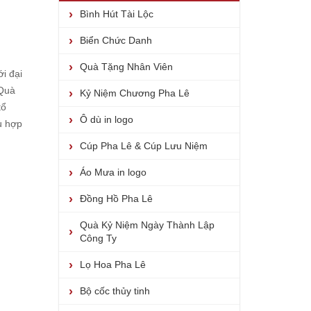
Bình Hút Tài Lộc
Biển Chức Danh
Quà Tặng Nhân Viên
i đại
Quà
Kỷ Niệm Chương Pha Lê
tổ
Ô dù in logo
ù hợp
Cúp Pha Lê & Cúp Lưu Niệm
Áo Mưa in logo
Đồng Hồ Pha Lê
Quà Kỷ Niệm Ngày Thành Lập
Công Ty
Lọ Hoa Pha Lê
Bộ cốc thủy tinh