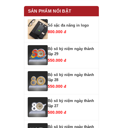
SẢN PHẨM NỔI BẬT
Sổ sặc đa năng in logo
800.000 đ
Bộ số kỷ niệm ngày thành
lập 29
550.000 đ
Bộ số kỷ niệm ngày thành
lập 28
550.000 đ
Bộ số kỷ niệm ngày thành
lập 27
500.000 đ
Bộ số kỷ niệm ngày thành