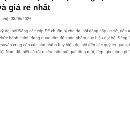
à giá rẻ nhất
 nhật 03/05/2026
ỳ đại hội Đảng các cấp.Để chuẩn bị cho đại hội đảng cấp cơ sở, tiến tớ
tổ chức hành chính đang quan tấm đến sản phẩm
huy hiệu đại hội Đảng
.
p chuyên cung cấp các sản phẩm
huy hiệu đại hộ
i đến các quý cơ quan, 
Việt Nam đã thiết kế rất nhiều mẫu mã quà tặng mới, đẹp, giá thành ph