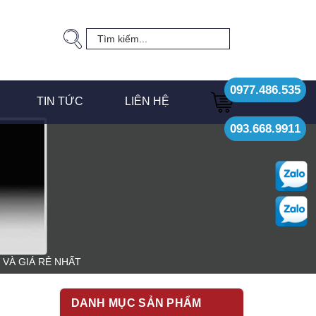
0977.486.535
TIN TỨC
LIÊN HỆ
093.668.9911
 VÀ GIÁ RẺ NHẤT
DANH MỤC SẢN PHẨM