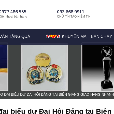
0977 486 535
093 668 9911
Điện thoại bán hàng
CHỮ TÍN TẠO NIỀM TIN
VẤN TẶNG QUÀ
KHUYẾN MẠI - BÁN CHẠY
 ĐẠI BIỂU DỰ ĐẠI HỘI ĐẢNG TẠI BIÊN GIANG GIAO HÀNG NHANH
ại biểu dự Đại Hội Đảng tại Biên