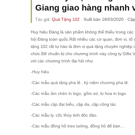
Giang giao hàng nhanh v
Tác giả:
Quà Tặng 102
·
Xuất bản 18/03/2020
·
Cập
Huy hiệu Đảng là sản phẩm không thể thiếu trong các k
hội Đảng toàn quốc.Rất nhiều các cơ quan, đơn vị, 
tặng 102 rất tự hào là đơn vị quà tặng chuyên nghiệ
chức.Để chuẩn bị cho chương trình này công ty Gifts 
với các chương trình đại hội như.
-
Huy hiệu
-Các mẫu
quà tặng pha lê
,
kỷ niệm chương pha lê.
-Các mẫu
ấm chén in logo
, gốm sứ, lọ hoa in logo.
-Các mẫu
cặp đại biểu
, cặp da, cặp công tác.
-Các mẫu ly, cốc thủy tinh độc đáo.
-Các mẫu đồng hồ treo tường, đồng hồ để bàn....