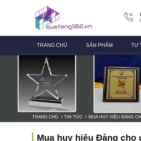
TRANG CHỦ
SẢN PHẨM
TƯ 
TRANG CHỦ
TIN TỨC
MUA HUY HIỆU ĐẢNG CHO
Mua huy hiệu Đảng cho đ