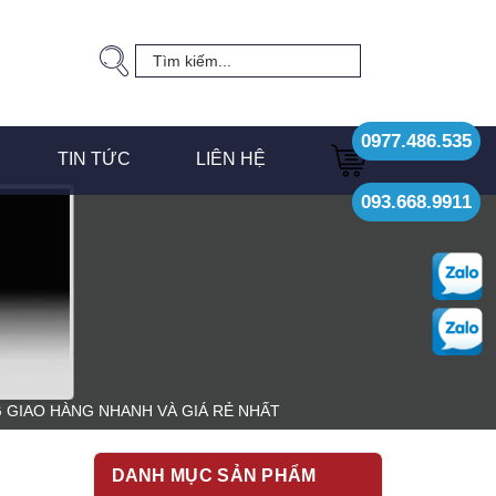
0977.486.535
TIN TỨC
LIÊN HỆ
093.668.9911
G GIAO HÀNG NHANH VÀ GIÁ RẺ NHẤT
DANH MỤC SẢN PHẨM