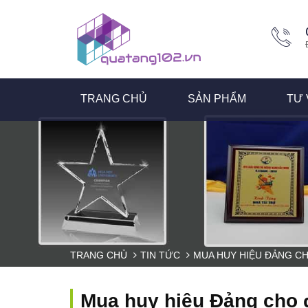
TRANG CHỦ
SẢN PHẨM
TƯ 
TRANG CHỦ
TIN TỨC
MUA HUY HIỆU ĐẢNG CH
Mua huy hiệu Đảng cho đ