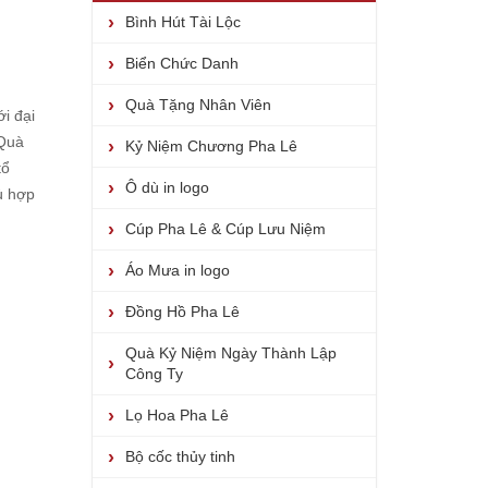
Bình Hút Tài Lộc
Biển Chức Danh
Quà Tặng Nhân Viên
i đại
Quà
Kỷ Niệm Chương Pha Lê
tổ
Ô dù in logo
ù hợp
Cúp Pha Lê & Cúp Lưu Niệm
Áo Mưa in logo
Đồng Hồ Pha Lê
Quà Kỷ Niệm Ngày Thành Lập
Công Ty
Lọ Hoa Pha Lê
Bộ cốc thủy tinh