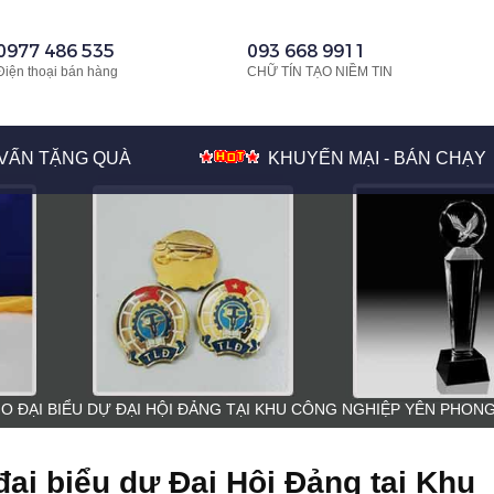
0977 486 535
093 668 9911
Điện thoại bán hàng
CHỮ TÍN TẠO NIỀM TIN
VẤN TẶNG QUÀ
KHUYẾN MẠI - BÁN CHẠY
O ĐẠI BIỂU DỰ ĐẠI HỘI ĐẢNG TẠI KHU CÔNG NGHIỆP YÊN PHON
ại biểu dự Đại Hội Đảng tại Khu