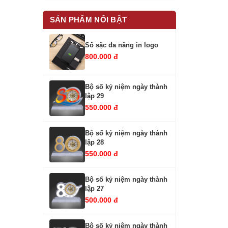
SẢN PHẨM NỔI BẬT
Sổ sặc đa năng in logo
800.000 đ
Bộ số kỷ niệm ngày thành
lập 29
550.000 đ
Bộ số kỷ niệm ngày thành
lập 28
550.000 đ
Bộ số kỷ niệm ngày thành
lập 27
500.000 đ
Bộ số kỷ niệm ngày thành