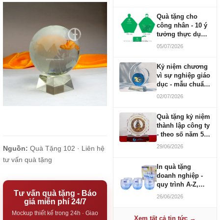
Quà tặng cho
công nhân - 10 ý
tưởng thực dụng
ngân sách 100-
05/07/2026
500K
Kỷ niệm chương
vì sự nghiệp giáo
dục - mẫu chuẩn
2026
02/07/2026
Quà tặng kỷ niệm
thành lập công ty
- theo số năm 5,
10, 20, 30, 50
29/06/2026
Nguồn:
Quà Tặng 102 ·
Liên hệ
tư vấn quà tặng
In quà tặng
doanh nghiệp -
quy trình A-Z,
Tư vấn quà tặng - Báo
báo giá và thời
26/06/2026
giá miễn phí 24/7
gian
Mockup thiết kế trong 24h · Giao
Xem tất cả tin tức →