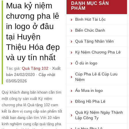
DANH MỤC SẢN
Mua kỷ niệm
PHẨM
chương pha lê
Bình Hút Tài Lộc
in logo ở đâu
Biển Chức Danh
tại Huyện
Quà Tặng Nhân Viên
Thiệu Hóa đẹp
Kỷ Niệm Chương Pha Lê
và uy tín nhất
Ô dù in logo
Tác giả:
Quà Tặng 102
·
Xuất
Cúp Pha Lê & Cúp Lưu
bản 24/02/2020
·
Cập nhật
Niệm
03/05/2026
Áo Mưa in logo
Quý khách đang băn khoan cần tìm
một
công ty sản xuất Kỷ niệm
Đồng Hồ Pha Lê
chương pha lê
.Quà tặng 102 cam
kết là đơn vị cung cấp sản phẩm tốt
Quà Kỷ Niệm Ngày Thành
nhất bạn đang cần tìm.Với 10 năm
Lập Công Ty
kinh nghiệm cung cấp
quà tặng pha
Lọ Hoa Pha Lê