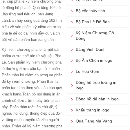
lê
,
cup pha lê
,
kỷ niệm chương pha
lê
,
đồng hồ pha lê
. Quà tặng 102 sẽ
Bộ cốc thủy tinh
đáp ứng mọi tiêu chí bạn đang
cần.Bạn hãy cùng quà tặng 102 tìm
Bộ Pha Lê Để Bàn
hiểu về sản phẩm
kỷ niệm chương
Kỷ Niệm Chương Gỗ
pha lê
để có cái nhìn đầy đủ và chi
Đồng
tiết về sản phẩm bạn đang cần.
Bảng Vinh Danh
Kỷ niệm chương pha lê
là một sản
phẩm được chế tác từ vật liệu Pha
Bộ Ấm Chén in logo
Lê. Sản phẩm
kỷ niệm chương pha
lê
thường được cấu tạo từ 2 phần.
Lọ Hoa Gốm
Phần thân kỷ niệm chương và phần
đế kỷ niệm chương. Phần thân là
Đồng hồ treo tường in
phần tạo hình theo yêu cầu của quý
logo
khách hàng.Toàn bộ nội dung in ấn
Đồng hồ để bàn in logo
chính sẽ được trình bày trên phần
này. Phần thân toát lên chủ đề, ý
Khẩu trang in logo
nghĩa, nội dung, thông điệp của đơn
vị tặng muốn truyền tải đến người
Quà Tặng Mạ Vàng
nhận. Phần đế kỷ niệm chương pha