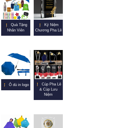
Quà Tặng
Kỷ Niệm
Nhân Viên
Chương Pha Lê
Cúp Pha Lê
Ô dù in logo
& Cúp Lưu
Niệm