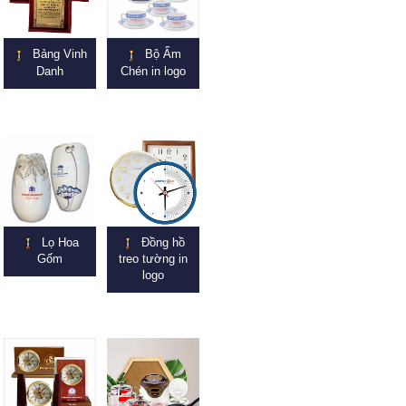
Bảng Vinh
Bộ Ấm
Danh
Chén in logo
Lọ Hoa
Đồng hồ
Gốm
treo tường in
logo