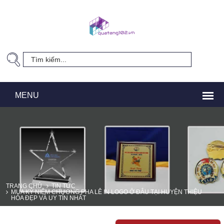
TRANG CHỦ
TIN TỨC
MUA KỶ NIỆM CHƯƠNG PHA LÊ IN LOGO Ở ĐÂU TẠI HUYỆN THIỆU
HÓA ĐẸP VÀ UY TÍN NHẤT