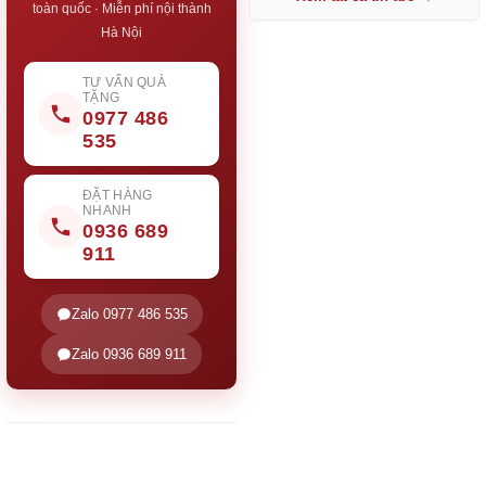
toàn quốc · Miễn phí nội thành
Hà Nội
TƯ VẤN QUÀ
TẶNG
0977 486
535
ĐẶT HÀNG
NHANH
0936 689
911
Zalo 0977 486 535
Zalo 0936 689 911