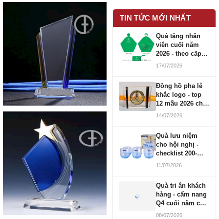
TIN TỨC MỚI NHẤT
Quà tặng nhân
viên cuối năm
2026 - theo cấp
bậc CBNV
17/07/2026
Đồng hồ pha lê
khắc logo - top
12 mẫu 2026 cho
doanh nghiệp
14/07/2026
Quà lưu niệm
cho hội nghị -
checklist 200-
1000 người
11/07/2026
Quà tri ân khách
hàng - cẩm nang
Q4 cuối năm cho
doanh nghiệp
08/07/2026