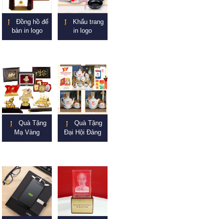
Đồng hồ để
Khẩu trang
bàn in logo
in logo
Quà Tặng
Quà Tặng
Mạ Vàng
Đại Hội Đảng