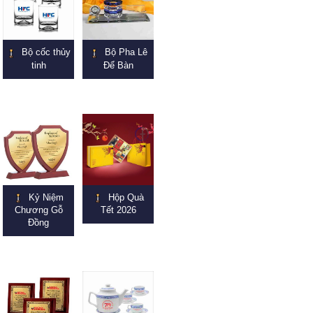
Bộ cốc thủy
Bộ Pha Lê
tinh
Để Bàn
Kỷ Niệm
Hộp Quà
Chương Gỗ
Tết 2026
Đồng