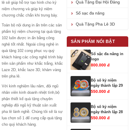
Quà Tặng Đại Hội Đảng
lê sẽ giúp hỗ trợ tạo hình cho
kỷ
niệm chương
và giúp kỷ niệm
Sổ sạc đa năng
chương chắc chắn khi trưng bày.
Quà Tặng Pha Lê 3D
Toàn bộ nội dung in ấn trên các sản
phẩm kỷ niệm chương tại quà tặng
102 luôn được in ấn bằng công
SẢN PHẨM NỔI BẬT
nghệ tốt nhất. Ngoài công nghệ in
quà tặng 102 cong phục vụ quý
Sổ sặc đa năng in
khách hàng các công nghệ trình bày
logo
trên sản phẩm như khắc trắng, khắc
800.000 đ
Laze 2D, khắc laze 3D, khảm vàng
trên pha lê.
Bộ số kỷ niệm
ngày thành lập 29
Với kinh nghiệm lâu năm, đội ngũ
550.000 đ
nhân viên kinh doanh nhiệt tình,bộ
phận
thiết kế quà tặng
chuyên
nghiệp đội ngũ kỹ thuật
sản xuất
Bộ số kỷ niệm
pha lê
lành nghề. Chúng tôi sẽ là sự
ngày thành lập 28
550.000 đ
lụa chọn số 1 để cung cấp quà tặng
cho quý khách hàng.