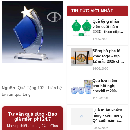
TIN TỨC MỚI NHẤT
Quà tặng nhân
viên cuối năm
2026 - theo cấp
bậc CBNV
17/07/2026
Đồng hồ pha lê
khắc logo - top
12 mẫu 2026 cho
doanh nghiệp
14/07/2026
Quà lưu niệm
cho hội nghị -
Nguồn:
Quà Tặng 102 ·
Liên hệ
checklist 200-
tư vấn quà tặng
1000 người
11/07/2026
Quà tri ân khách
Tư vấn quà tặng - Báo
hàng - cẩm nang
giá miễn phí 24/7
Q4 cuối năm cho
doanh nghiệp
Mockup thiết kế trong 24h · Giao
08/07/2026