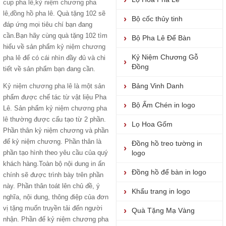
cup pha lê
,
kỷ niệm chương pha
lê
,
đồng hồ pha lê
. Quà tặng 102 sẽ
Bộ cốc thủy tinh
đáp ứng mọi tiêu chí bạn đang
cần.Bạn hãy cùng quà tặng 102 tìm
Bộ Pha Lê Để Bàn
hiểu về sản phẩm
kỷ niệm chương
Kỷ Niệm Chương Gỗ
pha lê
để có cái nhìn đầy đủ và chi
Đồng
tiết về sản phẩm bạn đang cần.
Bảng Vinh Danh
Kỷ niệm chương pha lê
là một sản
phẩm được chế tác từ vật liệu Pha
Bộ Ấm Chén in logo
Lê. Sản phẩm
kỷ niệm chương pha
lê
thường được cấu tạo từ 2 phần.
Lọ Hoa Gốm
Phần thân kỷ niệm chương và phần
đế kỷ niệm chương. Phần thân là
Đồng hồ treo tường in
phần tạo hình theo yêu cầu của quý
logo
khách hàng.Toàn bộ nội dung in ấn
Đồng hồ để bàn in logo
chính sẽ được trình bày trên phần
này. Phần thân toát lên chủ đề, ý
Khẩu trang in logo
nghĩa, nội dung, thông điệp của đơn
vị tặng muốn truyền tải đến người
Quà Tặng Mạ Vàng
nhận. Phần đế kỷ niệm chương pha