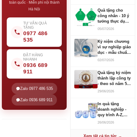
toàn quốc · Miễn phí nội thành
Hà Nội
Quà tặng cho
công nhân - 10 ý
tưởng thực dụng
TƯ VẤN QUÀ
ngân sách 100-
TẶNG
05/07/2026
500K
0977 486
535
Kỷ niệm chương
vì sự nghiệp giáo
dục - mẫu chuẩn
ĐẶT HÀNG
2026
NHANH
02/07/2026
0936 689
911
Quà tặng kỷ niệm
thành lập công ty
- theo số năm 5,
Zalo 0977 486 535
10, 20, 30, 50
29/06/2026
Zalo 0936 689 911
In quà tặng
doanh nghiệp -
quy trình A-Z,
báo giá và thời
26/06/2026
gian
Xem tất cả tin tức →