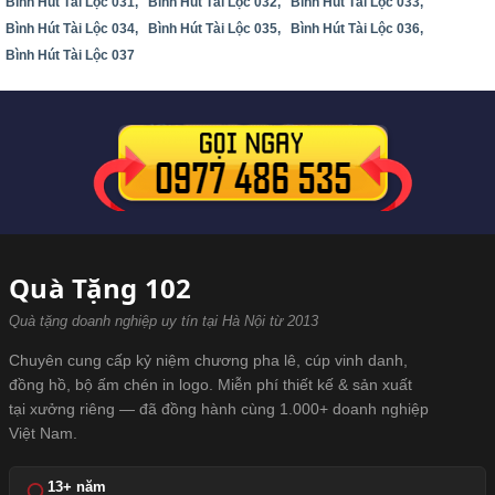
Bình Hút Tài Lộc 031,
Bình Hút Tài Lộc 032,
Bình Hút Tài Lộc 033,
Bình Hút Tài Lộc 034,
Bình Hút Tài Lộc 035,
Bình Hút Tài Lộc 036,
Bình Hút Tài Lộc 037
Quà Tặng 102
Quà tặng doanh nghiệp uy tín tại Hà Nội từ 2013
Chuyên cung cấp kỷ niệm chương pha lê, cúp vinh danh,
đồng hồ, bộ ấm chén in logo. Miễn phí thiết kế & sản xuất
tại xưởng riêng — đã đồng hành cùng 1.000+ doanh nghiệp
Việt Nam.
13+ năm