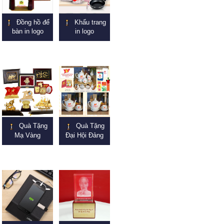
Đồng hồ để
Khẩu trang
bàn in logo
in logo
Quà Tặng
Quà Tặng
Mạ Vàng
Đại Hội Đảng