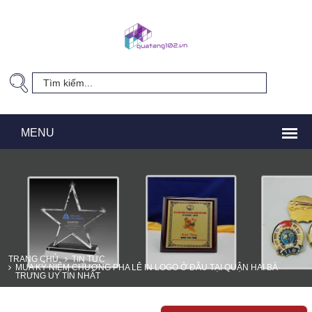
TRANG CHỦ
TIN TỨC
MUA KỶ NIỆM CHƯƠNG PHA LÊ IN LOGO Ở ĐÂU TẠI QUẬN HAI BÀ
TRƯNG UY TÍN NHẤT