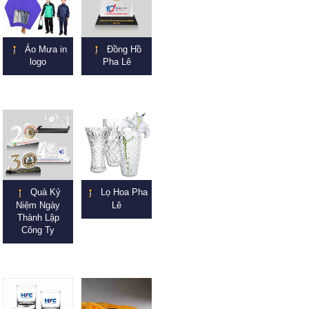
Áo Mưa in
Đồng Hồ
logo
Pha Lê
Quà Kỷ
Lọ Hoa Pha
Niệm Ngày
Lê
Thành Lập
Công Ty