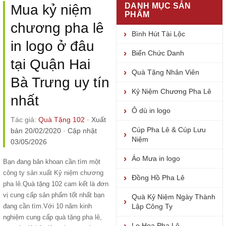
DANH MỤC SẢN
Mua kỷ niệm
PHẨM
chương pha lê
Bình Hút Tài Lộc
in logo ở đâu
Biển Chức Danh
tại Quận Hai
Quà Tặng Nhân Viên
Bà Trưng uy tín
Kỷ Niệm Chương Pha Lê
nhất
Ô dù in logo
Tác giả:
Quà Tặng 102
·
Xuất
Cúp Pha Lê & Cúp Lưu
bản 20/02/2020
·
Cập nhật
Niệm
03/05/2026
Áo Mưa in logo
Bạn đang băn khoan cần tìm một
công ty sản xuất Kỷ niệm chương
Đồng Hồ Pha Lê
pha lê
.Quà tặng 102 cam kết là đơn
vị cung cấp sản phẩm tốt nhất bạn
Quà Kỷ Niệm Ngày Thành
đang cần tìm.Với 10 năm kinh
Lập Công Ty
nghiệm cung cấp
quà tặng pha lê
,
Lọ Hoa Pha Lê