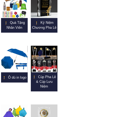
Quà Tặng
Kỷ Niệm
Nhân Viên
Chương Pha Lê
Cúp Pha Lê
Ô dù in logo
& Cúp Lưu
Niệm