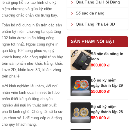
Quà Tặng Đại Hội Đảng
lê sẽ giúp hỗ trợ tạo hình cho
kỷ
niệm chương
và giúp kỷ niệm
Sổ sạc đa năng
chương chắc chắn khi trưng bày.
Quà Tặng Pha Lê 3D
Toàn bộ nội dung in ấn trên các sản
phẩm kỷ niệm chương tại quà tặng
102 luôn được in ấn bằng công
SẢN PHẨM NỔI BẬT
nghệ tốt nhất. Ngoài công nghệ in
quà tặng 102 cong phục vụ quý
Sổ sặc đa năng in
khách hàng các công nghệ trình bày
logo
trên sản phẩm như khắc trắng, khắc
800.000 đ
Laze 2D, khắc laze 3D, khảm vàng
trên pha lê.
Bộ số kỷ niệm
ngày thành lập 29
Với kinh nghiệm lâu năm, đội ngũ
550.000 đ
nhân viên kinh doanh nhiệt tình,bộ
phận
thiết kế quà tặng
chuyên
nghiệp đội ngũ kỹ thuật
sản xuất
Bộ số kỷ niệm
pha lê
lành nghề. Chúng tôi sẽ là sự
ngày thành lập 28
550.000 đ
lụa chọn số 1 để cung cấp quà tặng
cho quý khách hàng.