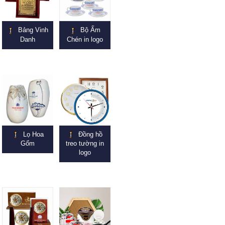
Bảng Vinh
Bộ Ấm
Danh
Chén in logo
Lọ Hoa
Đồng hồ
Gốm
treo tường in
logo