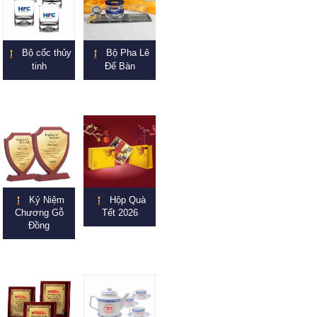
Bộ cốc thủy
Bộ Pha Lê
tinh
Để Bàn
Kỷ Niệm
Hộp Quà
Chương Gỗ
Tết 2026
Đồng