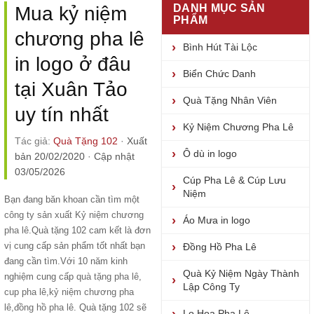
DANH MỤC SẢN
Mua kỷ niệm
PHẨM
chương pha lê
Bình Hút Tài Lộc
in logo ở đâu
Biển Chức Danh
tại Xuân Tảo
Quà Tặng Nhân Viên
uy tín nhất
Kỷ Niệm Chương Pha Lê
Tác giả:
Quà Tặng 102
·
Xuất
Ô dù in logo
bản 20/02/2020
·
Cập nhật
03/05/2026
Cúp Pha Lê & Cúp Lưu
Niệm
Bạn đang băn khoan cần tìm một
công ty sản xuất Kỷ niệm chương
Áo Mưa in logo
pha lê
.Quà tặng 102 cam kết là đơn
vị cung cấp sản phẩm tốt nhất bạn
Đồng Hồ Pha Lê
đang cần tìm.Với 10 năm kinh
Quà Kỷ Niệm Ngày Thành
nghiệm cung cấp
quà tặng pha lê
,
Lập Công Ty
cup pha lê
,
kỷ niệm chương pha
lê
,
đồng hồ pha lê
. Quà tặng 102 sẽ
Lọ Hoa Pha Lê