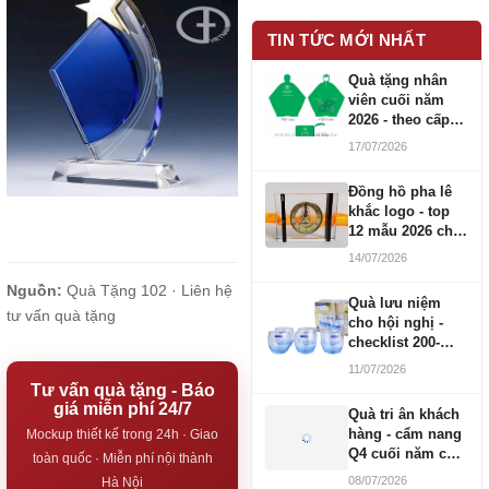
TIN TỨC MỚI NHẤT
Quà tặng nhân
viên cuối năm
2026 - theo cấp
bậc CBNV
17/07/2026
Đồng hồ pha lê
khắc logo - top
12 mẫu 2026 cho
doanh nghiệp
14/07/2026
Nguồn:
Quà Tặng 102 ·
Liên hệ
Quà lưu niệm
tư vấn quà tặng
cho hội nghị -
checklist 200-
1000 người
11/07/2026
Tư vấn quà tặng - Báo
giá miễn phí 24/7
Quà tri ân khách
hàng - cẩm nang
Mockup thiết kế trong 24h · Giao
Q4 cuối năm cho
toàn quốc · Miễn phí nội thành
doanh nghiệp
08/07/2026
Hà Nội