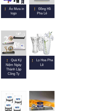
Áo Mưa in
Đồng Hồ
logo
Pha Lê
Quà Kỷ
Lọ Hoa Pha
Niệm Ngày
Lê
Thành Lập
Công Ty