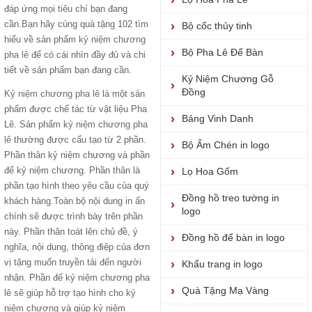
đáp ứng mọi tiêu chí bạn đang
cần.Bạn hãy cùng quà tặng 102 tìm
Bộ cốc thủy tinh
hiểu về sản phẩm
kỷ niệm chương
Bộ Pha Lê Để Bàn
pha lê
để có cái nhìn đầy đủ và chi
tiết về sản phẩm bạn đang cần.
Kỷ Niệm Chương Gỗ
Đồng
Kỷ niệm chương pha lê
là một sản
phẩm được chế tác từ vật liệu Pha
Bảng Vinh Danh
Lê. Sản phẩm
kỷ niệm chương pha
lê
thường được cấu tạo từ 2 phần.
Bộ Ấm Chén in logo
Phần thân kỷ niệm chương và phần
đế kỷ niệm chương. Phần thân là
Lọ Hoa Gốm
phần tạo hình theo yêu cầu của quý
Đồng hồ treo tường in
khách hàng.Toàn bộ nội dung in ấn
logo
chính sẽ được trình bày trên phần
này. Phần thân toát lên chủ đề, ý
Đồng hồ để bàn in logo
nghĩa, nội dung, thông điệp của đơn
vị tặng muốn truyền tải đến người
Khẩu trang in logo
nhận. Phần đế kỷ niệm chương pha
Quà Tặng Mạ Vàng
lê sẽ giúp hỗ trợ tạo hình cho
kỷ
niệm chương
và giúp kỷ niệm