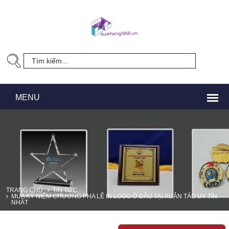
TRANG CHỦ
TIN TỨC
MUA KỶ NIỆM CHƯƠNG PHA LÊ IN LOGO Ở ĐÂU TẠI XUÂN TẢO UY TÍN
NHẤT