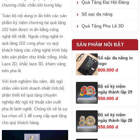
Quà Tặng Đại Hội Đảng
chương chắc chắn khi trưng bày.
Sổ sạc đa năng
Toàn bộ nội dung in ấn trên các sản
phẩm kỷ niệm chương tại quà tặng
Quà Tặng Pha Lê 3D
102 luôn được in ấn bằng công
nghệ tốt nhất. Ngoài công nghệ in
quà tặng 102 cong phục vụ quý
SẢN PHẨM NỔI BẬT
khách hàng các công nghệ trình bày
trên sản phẩm như khắc trắng, khắc
Sổ sặc đa năng in
logo
Laze 2D, khắc laze 3D, khảm vàng
800.000 đ
trên pha lê.
Với kinh nghiệm lâu năm, đội ngũ
Bộ số kỷ niệm
nhân viên kinh doanh nhiệt tình,bộ
ngày thành lập 29
phận
thiết kế quà tặng
chuyên
550.000 đ
nghiệp đội ngũ kỹ thuật
sản xuất
pha lê
lành nghề. Chúng tôi sẽ là sự
Bộ số kỷ niệm
lụa chọn số 1 để cung cấp quà tặng
ngày thành lập 28
cho quý khách hàng.
550.000 đ