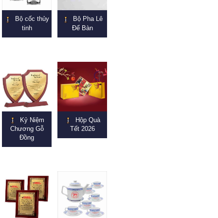
Bộ cốc thủy
Bộ Pha Lê
tinh
Để Bàn
Kỷ Niệm
Hộp Quà
Chương Gỗ
Tết 2026
Đồng