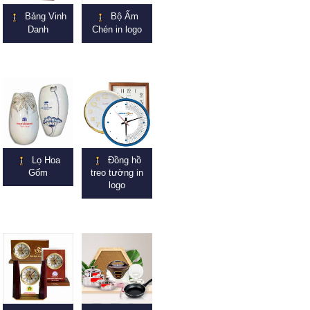
Bảng Vinh
Bộ Ấm
Danh
Chén in logo
Lọ Hoa
Đồng hồ
Gốm
treo tường in
logo