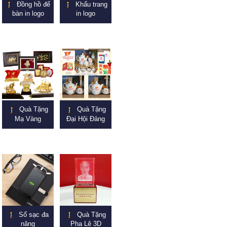
Đồng hồ để
Khẩu trang
bàn in logo
in logo
Quà Tặng
Quà Tặng
Mạ Vàng
Đại Hội Đảng
Sổ sạc đa
Quà Tặng
năng
Pha Lê 3D