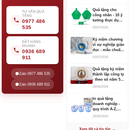
Quà tặng cho
TƯ VẤN QUÀ
công nhân - 10 ý
TẶNG
tưởng thực dụng
0977 486
ngân sách 100-
535
05/07/2026
500K
Kỷ niệm chương
ĐẶT HÀNG
vì sự nghiệp giáo
NHANH
dục - mẫu chuẩn
0936 689
2026
911
02/07/2026
Quà tặng kỷ niệm
Zalo 0977 486 535
thành lập công ty
- theo số năm 5,
Zalo 0936 689 911
10, 20, 30, 50
29/06/2026
In quà tặng
doanh nghiệp -
quy trình A-Z,
báo giá và thời
26/06/2026
gian
Xem tất cả tin tức →