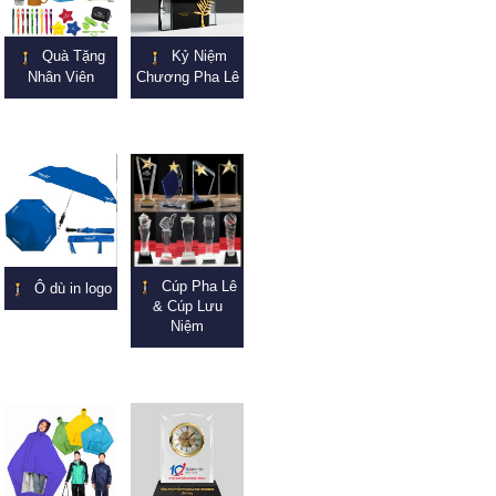
Quà Tặng
Kỷ Niệm
Nhân Viên
Chương Pha Lê
Cúp Pha Lê
Ô dù in logo
& Cúp Lưu
Niệm