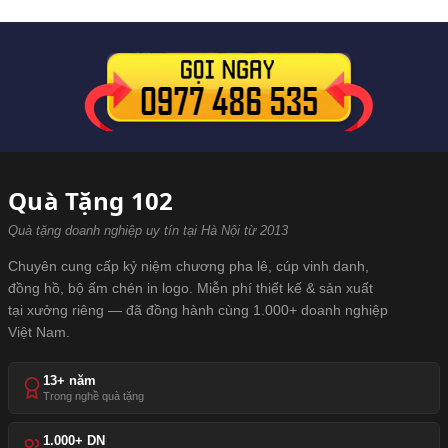
Quà Tặng 102
Quà tặng doanh nghiệp uy tín tại Hà Nội từ 2013
Chuyên cung cấp kỷ niệm chương pha lê, cúp vinh danh,
đồng hồ, bộ ấm chén in logo. Miễn phí thiết kế & sản xuất
tại xưởng riêng — đã đồng hành cùng 1.000+ doanh nghiệp
Việt Nam.
13+ năm
Trong nghề quà tặng
1.000+ DN