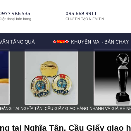
0977 486 535
093 668 9911
Điện thoại bán hàng
CHỮ TÍN TẠO NIỀM TIN
VẤN TẶNG QUÀ
KHUYẾN MẠI - BÁN CHẠY
 ĐẢNG TẠI NGHĨA TÂN, CẦU GIẤY GIAO HÀNG NHANH VÀ GIÁ RẺ N
ng tại Nghĩa Tân, Cầu Giấy giao 