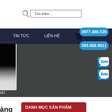
0977.486.535
TIN TỨC
LIÊN HỆ
093.668.9911
HẤT
DANH MỤC SẢN PHẨM
hàng