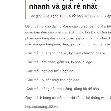
nhanh và giá rẻ nhất
Tác giả:
Quà Tặng 102
·
Xuất bản 02/03/2020
·
Cập
Để chuẩn bị cho đại hội đảng cấp cơ sở, tiến tới đại 
quan tấm đến sản phẩm
quà tặng đại hội Đảng
.Quà tặ
phẩm
quà tặng đại hộ
i đến các quý cơ quan, tổ chức.Đ
mẫu mã quà tặng mới, đẹp, giá thành phù hợp với các 
-Các mẫu
quà tặng pha lê
,
kỷ niệm chương pha lê.
-Các mẫu
ấm chén
, gốm sứ, lọ hoa in logo.
-Các mẫu
cặp đại biểu
, cặp da.
-Các mẫu ly, cốc thủy tinh độc đáo.
-Các mẫu đồng hồ treo tường, đồng hồ để bàn....
Quý khách hàng có thể xem chi tiết tại hệ thống web si
http://quatang102.vn