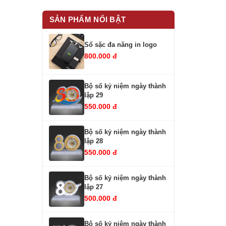
SẢN PHẨM NỔI BẬT
Sổ sặc đa năng in logo
800.000 đ
Bộ số kỷ niệm ngày thành
lập 29
550.000 đ
Bộ số kỷ niệm ngày thành
lập 28
550.000 đ
Bộ số kỷ niệm ngày thành
lập 27
500.000 đ
Bộ số kỷ niệm ngày thành