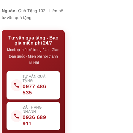
Nguồn:
Quà Tặng 102 ·
Liên hệ
tư vấn quà tặng
Tư vấn quà tặng - Báo
giá miễn phí 24/7
Mockup thiết kế trong 24h · Giao
toàn quốc · Miễn phí nội thành
Hà Nội
TƯ VẤN QUÀ
TẶNG
0977 486
535
ĐẶT HÀNG
NHANH
0936 689
911