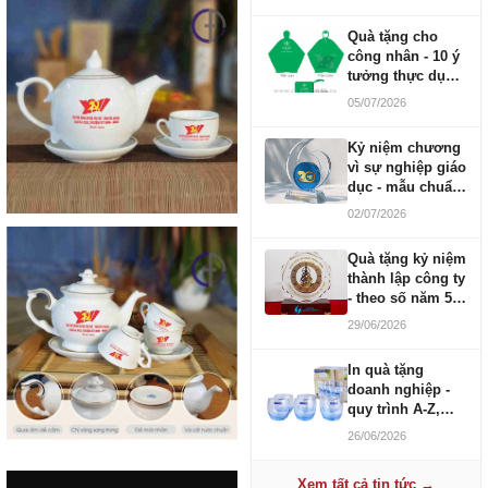
Quà tặng cho
công nhân - 10 ý
tưởng thực dụng
ngân sách 100-
05/07/2026
500K
Kỷ niệm chương
vì sự nghiệp giáo
dục - mẫu chuẩn
2026
02/07/2026
Quà tặng kỷ niệm
thành lập công ty
- theo số năm 5,
10, 20, 30, 50
29/06/2026
In quà tặng
doanh nghiệp -
quy trình A-Z,
báo giá và thời
26/06/2026
gian
Xem tất cả tin tức →