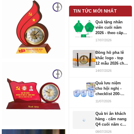
TIN TỨC MỚI NHẤT
Quà tặng nhân
viên cuối năm
2026 - theo cấp
bậc CBNV
17/07/2026
Đồng hồ pha lê
khắc logo - top
12 mẫu 2026 cho
doanh nghiệp
14/07/2026
Quà lưu niệm
cho hội nghị -
checklist 200-
1000 người
11/07/2026
Quà tri ân khách
hàng - cẩm nang
Q4 cuối năm cho
doanh nghiệp
08/07/2026