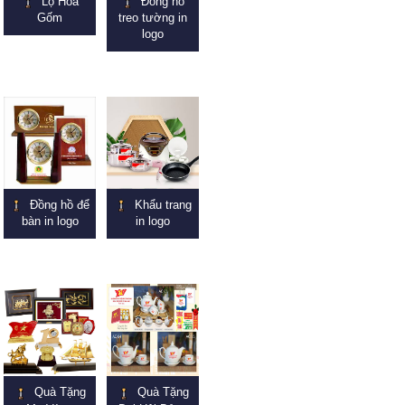
Lọ Hoa
Đồng hồ
Gốm
treo tường in
logo
Đồng hồ để
Khẩu trang
bàn in logo
in logo
Quà Tặng
Quà Tặng