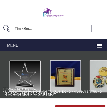
TRANG CHỦ
TIN TỨC
MUA QUÀ TẶNG ĐẠI HỘI ĐẢNG TẠI QUẬN ĐỒNG NHÂN, HAI BÀ TRƯNG
GIAO HÀNG NHANH VÀ GIÁ RẺ NHẤT