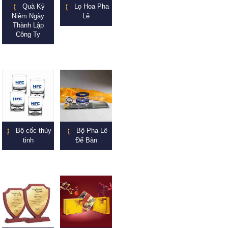
Quà Kỷ
Lọ Hoa Pha
Niệm Ngày
Lê
Thành Lập
Công Ty
Bộ cốc thủy
Bộ Pha Lê
tinh
Để Bàn