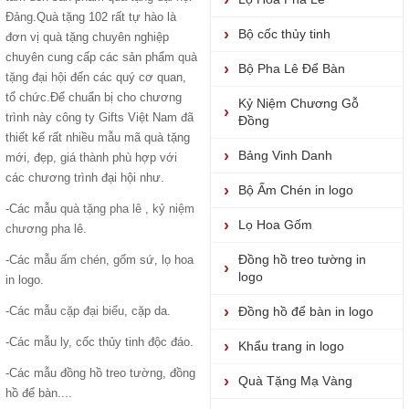
Đảng
.Quà tặng 102 rất tự hào là
Bộ cốc thủy tinh
đơn vị quà tặng chuyên nghiệp
chuyên cung cấp các sản phẩm
quà
Bộ Pha Lê Để Bàn
tặng đại hộ
i đến các quý cơ quan,
tổ chức.Để chuẩn bị cho chương
Kỷ Niệm Chương Gỗ
trình này công ty Gifts Việt Nam đã
Đồng
thiết kế rất nhiều mẫu mã quà tặng
Bảng Vinh Danh
mới, đẹp, giá thành phù hợp với
các chương trình đại hội như.
Bộ Ấm Chén in logo
-Các mẫu
quà tặng pha lê
,
kỷ niệm
Lọ Hoa Gốm
chương pha lê.
Đồng hồ treo tường in
-Các mẫu
ấm chén
, gốm sứ, lọ hoa
logo
in logo.
-Các mẫu
cặp đại biểu
, cặp da.
Đồng hồ để bàn in logo
-Các mẫu ly, cốc thủy tinh độc đáo.
Khẩu trang in logo
-Các mẫu đồng hồ treo tường, đồng
Quà Tặng Mạ Vàng
hồ để bàn....