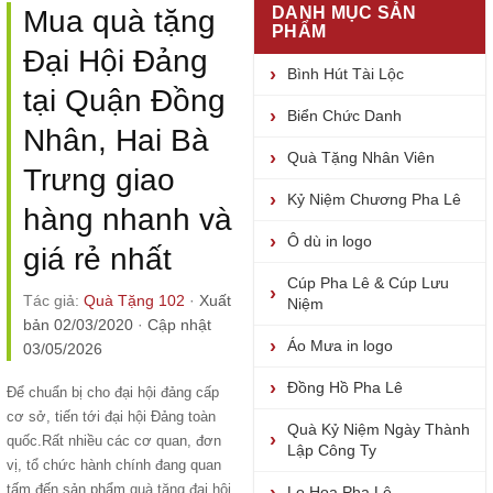
DANH MỤC SẢN
Mua quà tặng
PHẨM
Đại Hội Đảng
Bình Hút Tài Lộc
tại Quận Đồng
Biển Chức Danh
Nhân, Hai Bà
Quà Tặng Nhân Viên
Trưng giao
Kỷ Niệm Chương Pha Lê
hàng nhanh và
Ô dù in logo
giá rẻ nhất
Cúp Pha Lê & Cúp Lưu
Tác giả:
Quà Tặng 102
·
Xuất
Niệm
bản 02/03/2020
·
Cập nhật
Áo Mưa in logo
03/05/2026
Đồng Hồ Pha Lê
Để chuẩn bị cho đại hội đảng cấp
cơ sở, tiến tới đại hội Đảng toàn
Quà Kỷ Niệm Ngày Thành
quốc.Rất nhiều các cơ quan, đơn
Lập Công Ty
vị, tổ chức hành chính đang quan
tấm đến sản phẩm
quà tặng đại hội
Lọ Hoa Pha Lê