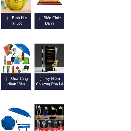
Bình Hút
Biển Chức
Tài Lộc
Danh
Quà Tặng
Kỷ Niệm
Nhân Viên
Chương Pha Lê