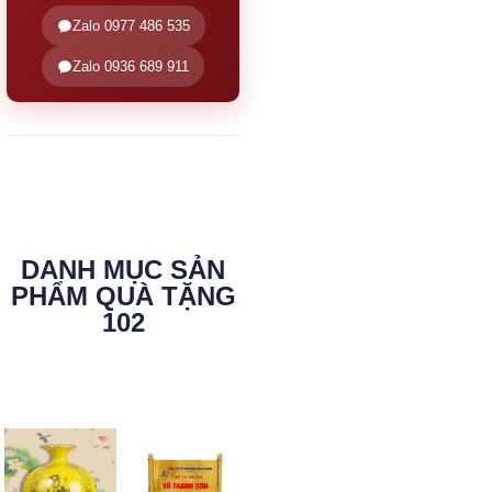
Zalo 0977 486 535
Zalo 0936 689 911
DANH MỤC SẢN
PHẨM QUÀ TẶNG
102