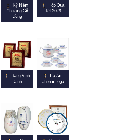
Kỷ Niệm
Hộp Quà
Chương Gỗ
Tết 2026
Đồng
Bảng Vinh
Bộ Ấm
Danh
Chén in logo