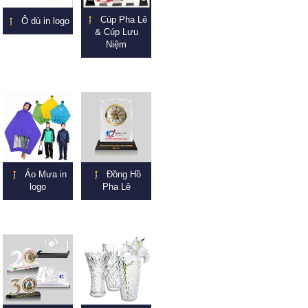
Cúp Pha Lê
Ô dù in logo
& Cúp Lưu
Niệm
Áo Mưa in
Đồng Hồ
logo
Pha Lê