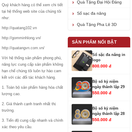
Quà Tặng Đại Hội Đảng
Quý khách hàng có thể xem chi tiết
tại hệ thống web site của chúng tôi
Sổ sạc đa năng
như:
Quà Tặng Pha Lê 3D
http://quatang102.vn
http://gomminhlong.vn/
SẢN PHẨM NỔI BẬT
http://quatangvn.com.vn/
Sổ sặc đa năng in
Với hệ thống sản phẩm phong phú,
logo
năng lực cung cấp sản phẩm không
800.000 đ
hạn chế chúng tôi luôn tự hào cam
kết với các đối tác khách hàng.
Bộ số kỷ niệm
ngày thành lập 29
1. Toàn bộ sản phẩm hàng hóa chất
550.000 đ
lượng cao.
2. Giá thành cạnh tranh nhất thị
Bộ số kỷ niệm
trường.
ngày thành lập 28
550.000 đ
3. Tiến độ cung cấp nhanh và chính
xác theo yêu cầu.