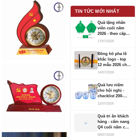
TIN TỨC MỚI NHẤT
Quà tặng nhân
viên cuối năm
2026 - theo cấp
bậc CBNV
17/07/2026
Đồng hồ pha lê
khắc logo - top
12 mẫu 2026 cho
doanh nghiệp
14/07/2026
Quà lưu niệm
cho hội nghị -
checklist 200-
1000 người
11/07/2026
Quà tri ân khách
hàng - cẩm nang
Q4 cuối năm cho
doanh nghiệp
08/07/2026