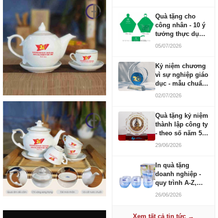
Quà tặng cho
công nhân - 10 ý
tưởng thực dụng
ngân sách 100-
05/07/2026
500K
Kỷ niệm chương
vì sự nghiệp giáo
dục - mẫu chuẩn
2026
02/07/2026
Quà tặng kỷ niệm
thành lập công ty
- theo số năm 5,
10, 20, 30, 50
29/06/2026
In quà tặng
doanh nghiệp -
quy trình A-Z,
báo giá và thời
26/06/2026
gian
Xem tất cả tin tức →