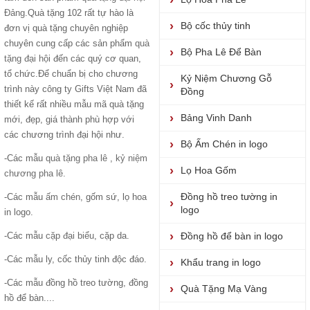
Đảng
.Quà tặng 102 rất tự hào là
Bộ cốc thủy tinh
đơn vị quà tặng chuyên nghiệp
chuyên cung cấp các sản phẩm
quà
Bộ Pha Lê Để Bàn
tặng đại hộ
i đến các quý cơ quan,
tổ chức.Để chuẩn bị cho chương
Kỷ Niệm Chương Gỗ
trình này công ty Gifts Việt Nam đã
Đồng
thiết kế rất nhiều mẫu mã quà tặng
Bảng Vinh Danh
mới, đẹp, giá thành phù hợp với
các chương trình đại hội như.
Bộ Ấm Chén in logo
-Các mẫu
quà tặng pha lê
,
kỷ niệm
Lọ Hoa Gốm
chương pha lê.
Đồng hồ treo tường in
-Các mẫu
ấm chén
, gốm sứ, lọ hoa
logo
in logo.
-Các mẫu
cặp đại biểu
, cặp da.
Đồng hồ để bàn in logo
-Các mẫu ly, cốc thủy tinh độc đáo.
Khẩu trang in logo
-Các mẫu đồng hồ treo tường, đồng
Quà Tặng Mạ Vàng
hồ để bàn....