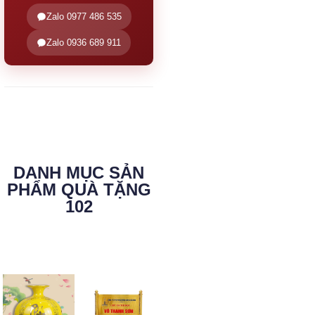
Zalo 0977 486 535
Zalo 0936 689 911
DANH MỤC SẢN
PHẨM QUÀ TẶNG
102