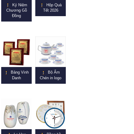
Kỷ Niệm
Hộp Quà
Chương Gỗ
Tết 2026
Đồng
Bảng Vinh
Bộ Ấm
Danh
Chén in logo