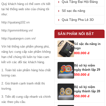
Quà Tặng Đại Hội Đảng
Quý khách hàng có thể xem chi tiết
tại hệ thống web site của chúng tôi
Sổ sạc đa năng
như:
Quà Tặng Pha Lê 3D
http://quatang102.vn
http://gomminhlong.vn/
SẢN PHẨM NỔI BẬT
http://quatangvn.com.vn/
Sổ sặc đa năng in
Với hệ thống sản phẩm phong phú,
logo
năng lực cung cấp sản phẩm không
800.000 đ
hạn chế chúng tôi luôn tự hào cam
kết với các đối tác khách hàng.
Bộ số kỷ niệm
ngày thành lập 29
1. Toàn bộ sản phẩm hàng hóa chất
550.000 đ
lượng cao.
2. Giá thành cạnh tranh nhất thị
Bộ số kỷ niệm
trường.
ngày thành lập 28
550.000 đ
3. Tiến độ cung cấp nhanh và chính
xác theo yêu cầu.