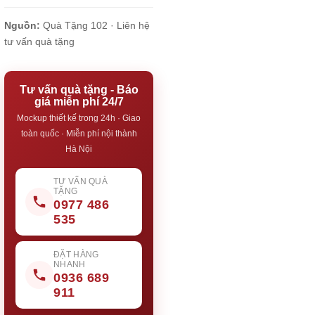
Nguồn:
Quà Tặng 102 ·
Liên hệ
tư vấn quà tặng
Tư vấn quà tặng - Báo
giá miễn phí 24/7
Mockup thiết kế trong 24h · Giao
toàn quốc · Miễn phí nội thành
Hà Nội
TƯ VẤN QUÀ
TẶNG
0977 486
535
ĐẶT HÀNG
NHANH
0936 689
911