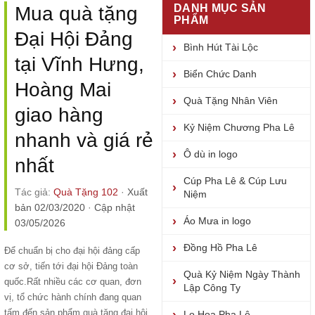
DANH MỤC SẢN
Mua quà tặng
PHẨM
Đại Hội Đảng
Bình Hút Tài Lộc
tại Vĩnh Hưng,
Biển Chức Danh
Hoàng Mai
Quà Tặng Nhân Viên
giao hàng
Kỷ Niệm Chương Pha Lê
nhanh và giá rẻ
Ô dù in logo
nhất
Cúp Pha Lê & Cúp Lưu
Tác giả:
Quà Tặng 102
·
Xuất
Niệm
bản 02/03/2020
·
Cập nhật
Áo Mưa in logo
03/05/2026
Đồng Hồ Pha Lê
Để chuẩn bị cho đại hội đảng cấp
cơ sở, tiến tới đại hội Đảng toàn
Quà Kỷ Niệm Ngày Thành
quốc.Rất nhiều các cơ quan, đơn
Lập Công Ty
vị, tổ chức hành chính đang quan
tấm đến sản phẩm
quà tặng đại hội
Lọ Hoa Pha Lê