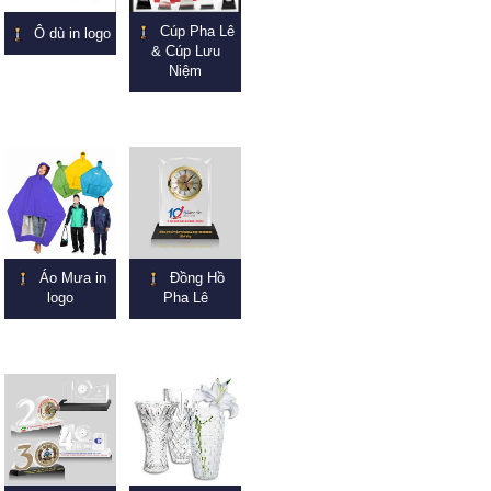
Cúp Pha Lê
Ô dù in logo
& Cúp Lưu
Niệm
Áo Mưa in
Đồng Hồ
logo
Pha Lê