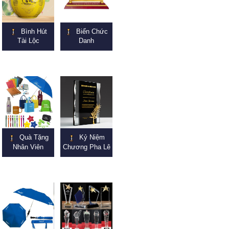
Bình Hút
Biển Chức
Tài Lộc
Danh
Quà Tặng
Kỷ Niệm
Nhân Viên
Chương Pha Lê