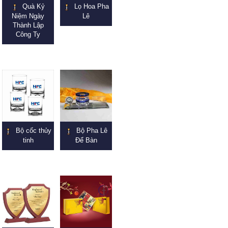
Quà Kỷ
Lọ Hoa Pha
Niệm Ngày
Lê
Thành Lập
Công Ty
Bộ cốc thủy
Bộ Pha Lê
tinh
Để Bàn