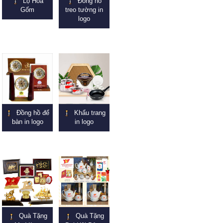
Lọ Hoa
Đồng hồ
Gốm
treo tường in
logo
Đồng hồ để
Khẩu trang
bàn in logo
in logo
Quà Tặng
Quà Tặng