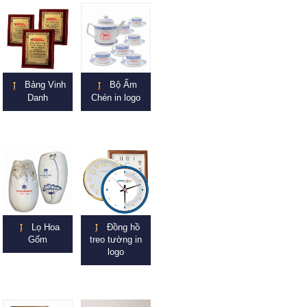
Bảng Vinh
Bộ Ấm
Danh
Chén in logo
Lọ Hoa
Đồng hồ
Gốm
treo tường in
logo