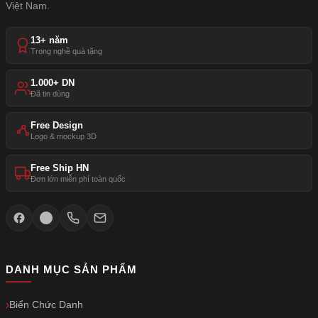
Việt Nam.
13+ năm
Trong nghề quà tặng
1.000+ DN
Đã tin dùng
Free Design
Logo & mockup 3D
Free Ship HN
Đơn lớn miễn phí toàn quốc
DANH MỤC SẢN PHẨM
Biển Chức Danh