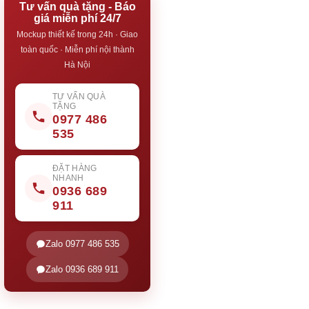
Tư vấn quà tặng - Báo
giá miễn phí 24/7
Mockup thiết kế trong 24h · Giao
toàn quốc · Miễn phí nội thành
Hà Nội
TƯ VẤN QUÀ
TẶNG
0977 486
535
ĐẶT HÀNG
NHANH
0936 689
911
Zalo 0977 486 535
Zalo 0936 689 911