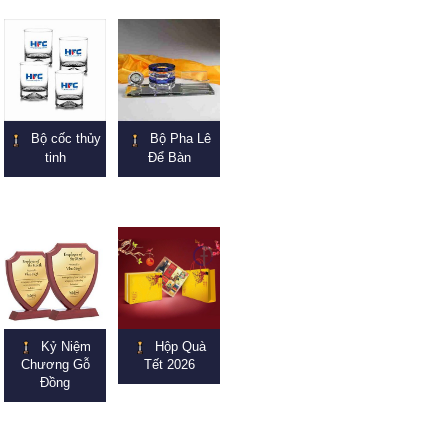
Bộ cốc thủy
Bộ Pha Lê
tinh
Để Bàn
Kỷ Niệm
Hộp Quà
Chương Gỗ
Tết 2026
Đồng