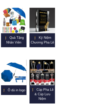
Quà Tặng
Kỷ Niệm
Nhân Viên
Chương Pha Lê
Cúp Pha Lê
Ô dù in logo
& Cúp Lưu
Niệm