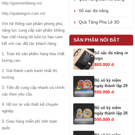
http://gomminhlong.vn/
Sổ sạc đa năng
http://quatangvn.com.vn/
Quà Tặng Pha Lê 3D
Với hệ thống sản phẩm phong phú,
năng lực cung cấp sản phẩm không
hạn chế chúng tôi luôn tự hào cam
SẢN PHẨM NỔI BẬT
kết với các đối tác khách hàng.
Sổ sặc đa năng in
1. Toàn bộ sản phẩm hàng hóa chất
logo
lượng cao.
800.000 đ
2. Giá thành cạnh tranh nhất thị
trường.
Bộ số kỷ niệm
ngày thành lập 29
3. Tiến độ cung cấp nhanh và chính
550.000 đ
xác theo yêu cầu.
4. Hỗ trợ tư vấn thiết kế chuyên
Bộ số kỷ niệm
nghiệp.
ngày thành lập 28
550.000 đ
5. Giao hàng miễn phí trên toàn
quốc.