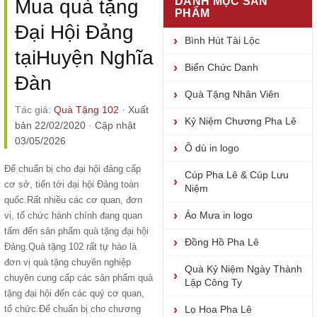
DANH MỤC SẢN
Mua quà tặng
PHẨM
Đại Hội Đảng
Bình Hút Tài Lộc
tạiHuyện Nghĩa
Biển Chức Danh
Đàn
Quà Tặng Nhân Viên
Tác giả:
Quà Tặng 102
·
Xuất
Kỷ Niệm Chương Pha Lê
bản 22/02/2020
·
Cập nhật
03/05/2026
Ô dù in logo
Để chuẩn bị cho đại hội đảng cấp
Cúp Pha Lê & Cúp Lưu
cơ sở, tiến tới đại hội Đảng toàn
Niệm
quốc.Rất nhiều các cơ quan, đơn
Áo Mưa in logo
vị, tổ chức hành chính đang quan
tấm đến sản phẩm
quà tặng đại hội
Đồng Hồ Pha Lê
Đảng
.Quà tặng 102 rất tự hào là
đơn vị quà tặng chuyên nghiệp
Quà Kỷ Niệm Ngày Thành
chuyên cung cấp các sản phẩm
quà
Lập Công Ty
tặng đại hộ
i đến các quý cơ quan,
tổ chức.Để chuẩn bị cho chương
Lọ Hoa Pha Lê