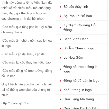
trình này công ty Gifts Việt Nam đã
Bộ cốc thủy tinh
thiết kế rất nhiều mẫu mã quà tặng
mới, đẹp, giá thành phù hợp với
Bộ Pha Lê Để Bàn
các chương trình đại hội như.
Kỷ Niệm Chương Gỗ
-Các mẫu
quà tặng pha lê
,
kỷ niệm
Đồng
chương pha lê.
Bảng Vinh Danh
-Các mẫu
ấm chén
, gốm sứ, lọ hoa
in logo.
Bộ Ấm Chén in logo
-Các mẫu
cặp đại biểu
, cặp da.
Lọ Hoa Gốm
-Các mẫu ly, cốc thủy tinh độc đáo.
Đồng hồ treo tường in
-Các mẫu đồng hồ treo tường, đồng
logo
hồ để bàn....
Đồng hồ để bàn in logo
Quý khách hàng có thể xem chi tiết
tại hệ thống web site của chúng tôi
Khẩu trang in logo
như:
Quà Tặng Mạ Vàng
http://quatang102.vn
Quà Tặng Đại Hội Đảng