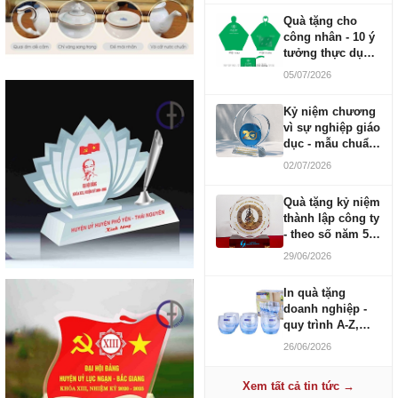
Quà tặng cho
công nhân - 10 ý
tưởng thực dụng
ngân sách 100-
05/07/2026
500K
Kỷ niệm chương
vì sự nghiệp giáo
dục - mẫu chuẩn
2026
02/07/2026
Quà tặng kỷ niệm
thành lập công ty
- theo số năm 5,
10, 20, 30, 50
29/06/2026
In quà tặng
doanh nghiệp -
quy trình A-Z,
báo giá và thời
26/06/2026
gian
Xem tất cả tin tức →