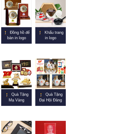
Đồng hồ để
Khẩu trang
bàn in logo
in logo
Quà Tặng
Quà Tặng
Mạ Vàng
Đại Hội Đảng