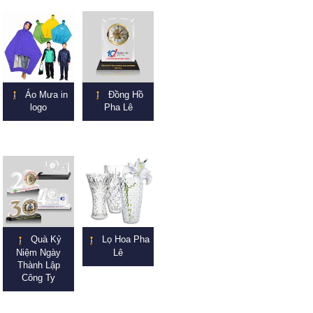
Áo Mưa in
Đồng Hồ
logo
Pha Lê
Quà Kỷ
Lọ Hoa Pha
Niệm Ngày
Lê
Thành Lập
Công Ty