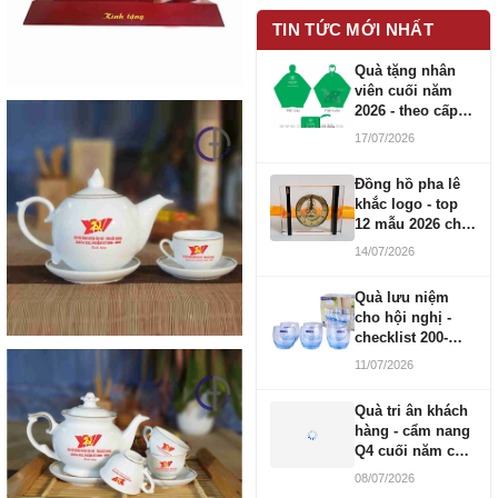
TIN TỨC MỚI NHẤT
Quà tặng nhân
viên cuối năm
2026 - theo cấp
bậc CBNV
17/07/2026
Đồng hồ pha lê
khắc logo - top
12 mẫu 2026 cho
doanh nghiệp
14/07/2026
Quà lưu niệm
cho hội nghị -
checklist 200-
1000 người
11/07/2026
Quà tri ân khách
hàng - cẩm nang
Q4 cuối năm cho
doanh nghiệp
08/07/2026