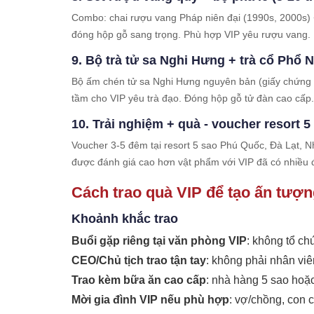
Combo: chai rượu vang Pháp niên đại (1990s, 2000s) + 
đóng hộp gỗ sang trọng. Phù hợp VIP yêu rượu vang.
9. Bộ trà tử sa Nghi Hưng + trà cổ Phổ N
Bộ ấm chén tử sa Nghi Hưng nguyên bản (giấy chứng nh
tầm cho VIP yêu trà đạo. Đóng hộp gỗ tử đàn cao cấp.
10. Trải nghiệm + quà - voucher resort 5
Voucher 3-5 đêm tại resort 5 sao Phú Quốc, Đà Lạt, N
được đánh giá cao hơn vật phẩm với VIP đã có nhiều đ
Cách trao quà VIP để tạo ấn tượn
Khoảnh khắc trao
Buổi gặp riêng tại văn phòng VIP
: không tổ ch
CEO/Chủ tịch trao tận tay
: không phải nhân viên
Trao kèm bữa ăn cao cấp
: nhà hàng 5 sao hoặc
Mời gia đình VIP nếu phù hợp
: vợ/chồng, con 