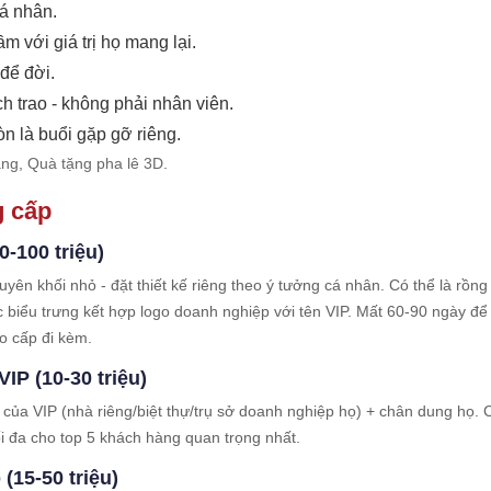
cá nhân.
ầm với giá trị họ mang lại.
 để đời.
h trao - không phải nhân viên.
òn là buổi gặp gỡ riêng.
àng
,
Quà tặng pha lê 3D
.
g cấp
-100 triệu)
n khối nhỏ - đặt thiết kế riêng theo ý tưởng cá nhân. Có thể là rồng 
oặc biểu trưng kết hợp logo doanh nghiệp với tên VIP. Mất 60-90 ngày đ
o cấp đi kèm.
IP (10-30 triệu)
 của VIP (nhà riêng/biệt thự/trụ sở doanh nghiệp họ) + chân dung họ.
i đa cho top 5 khách hàng quan trọng nhất.
(15-50 triệu)