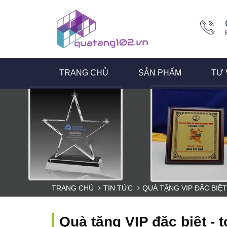
TRANG CHỦ
SẢN PHẨM
TƯ 
TRANG CHỦ
TIN TỨC
QUÀ TẶNG VIP ĐẶC BIỆ
Quà tặng VIP đặc biệt -