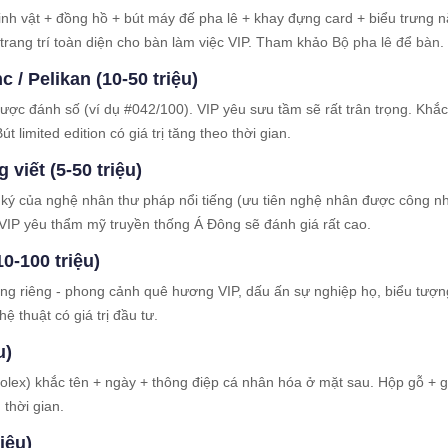
inh vật + đồng hồ + bút máy đế pha lê + khay đựng card + biểu trưng 
 trang trí toàn diện cho bàn làm việc VIP. Tham khảo
Bộ pha lê để bàn
.
 / Pelikan (10-50 triệu)
được đánh số (ví dụ #042/100). VIP yêu sưu tầm sẽ rất trân trọng. Khắc
 limited edition có giá trị tăng theo thời gian.
viết (5-50 triệu)
 ký của nghệ nhân thư pháp nổi tiếng (ưu tiên nghệ nhân được công n
IP yêu thẩm mỹ truyền thống Á Đông sẽ đánh giá rất cao.
0-100 triệu)
ng riêng - phong cảnh quê hương VIP, dấu ấn sự nghiệp họ, biểu tượng
ệ thuật có giá trị đầu tư.
u)
olex) khắc tên + ngày + thông điệp cá nhân hóa ở mặt sau. Hộp gỗ + g
thời gian.
iệu)