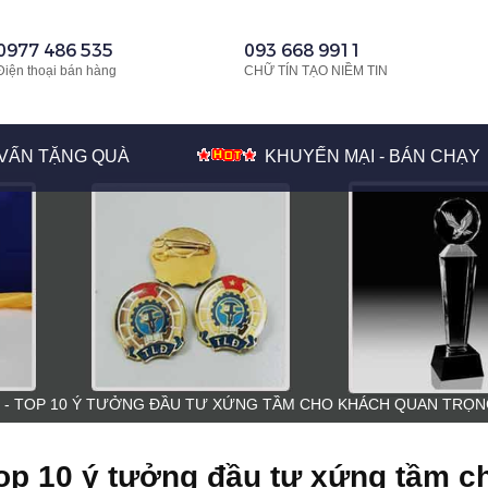
0977 486 535
093 668 9911
Điện thoại bán hàng
CHỮ TÍN TẠO NIỀM TIN
VẤN TẶNG QUÀ
KHUYẾN MẠI - BÁN CHẠY
T - TOP 10 Ý TƯỞNG ĐẦU TƯ XỨNG TẦM CHO KHÁCH QUAN TRỌ
 top 10 ý tưởng đầu tư xứng tầm c