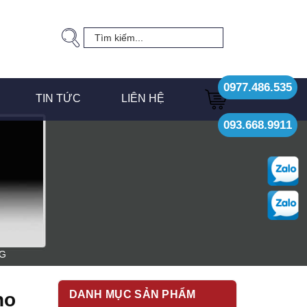
0977.486.535
TIN TỨC
LIÊN HỆ
093.668.9911
NG
DANH MỤC SẢN PHẨM
ho