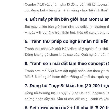
Combo 7-10 vật phẩm pha lê đồng bộ thiết kế: tượng l
cốc đựng bút + bảng tên + ấn vàng - tạo "hệ sinh thái"
4. Bút máy phiên bản giới hạn Mont Blanc
Bút máy phiên bản giới hạn (limited edition) - thường 
+ ngày + lý do tặng trên thân bút. Hộp gỗ sang trọng. Bút
5. Tranh thư pháp do nghệ nhân nổi tiếng 
Tranh thư pháp với chữ Hán/Nôm có ý nghĩa tốt + chữ
Đóng khung gỗ chạm khắc cao cấp. Quà nghệ thuật - V
6. Tranh sơn mài đặt làm theo concept (1
Tranh sơn mài Việt Nam đặt nghệ nhân làm theo ý tưở
Mất 3-6 tháng để hoàn thiện. Đẳng cấp tối đa - quà ngh
7. Đồng hồ Thụy Sĩ khắc tên (20-200 triệ
Đồng hồ thương hiệu Thụy Sĩ (Tag Heuer, Longines, R
chứng nhận đầy đủ. Đầu tư cho VIP có gu sành và yêu 
8. Set rượu vang quý + bộ pha lê (5-20 tr