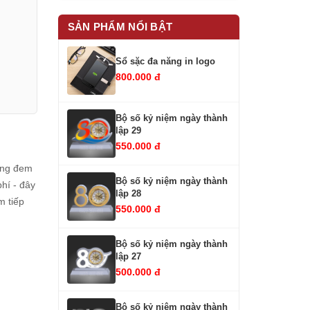
SẢN PHẨM NỔI BẬT
Sổ sặc đa năng in logo
800.000 đ
Bộ số kỷ niệm ngày thành
lập 29
550.000 đ
hàng đem
Bộ số kỷ niệm ngày thành
hí - đây
lập 28
m tiếp
550.000 đ
Bộ số kỷ niệm ngày thành
lập 27
500.000 đ
Bộ số kỷ niệm ngày thành