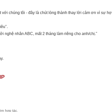
 với chúng tôi - đây là chút lòng thành thay lời cảm ơn vì sự h
iêu".
i nghệ nhân ABC, mất 2 tháng làm riêng cho anh/chị."
y.
IP
ệm hợp tác.