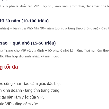
2 ly pha lê khắc tên VIP + bộ phụ kiện rượu (mở chai, decanter pha lê
hĩ 30 năm (10-100 triệu)
ận) + bánh trà Phổ Nhĩ 30+ năm tuổi (giá tăng theo thời gian) - đầu 
 sao + quà nhỏ (15-50 triệu)
ha Trang cho VIP và gia đình + bộ pha lê nhỏ kỷ niệm. Trải nghiệm th
ồ. Phù hợp dịp sinh nhật, kỷ niệm cưới.
g tối đa
ức công khai - tạo cảm giác đặc biệt.
 kinh doanh - tăng tính trang trọng.
 tại bàn làm việc của VIP.
của VIP - tăng cảm xúc.