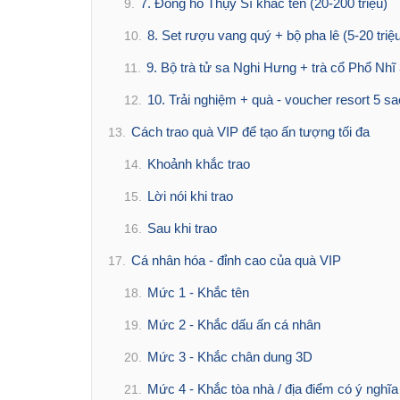
7. Đồng hồ Thụy Sĩ khắc tên (20-200 triệu)
9.
8. Set rượu vang quý + bộ pha lê (5-20 triệ
10.
9. Bộ trà tử sa Nghi Hưng + trà cổ Phổ Nhĩ
11.
10. Trải nghiệm + quà - voucher resort 5 sa
12.
Cách trao quà VIP để tạo ấn tượng tối đa
13.
Khoảnh khắc trao
14.
Lời nói khi trao
15.
Sau khi trao
16.
Cá nhân hóa - đỉnh cao của quà VIP
17.
Mức 1 - Khắc tên
18.
Mức 2 - Khắc dấu ấn cá nhân
19.
Mức 3 - Khắc chân dung 3D
20.
Mức 4 - Khắc tòa nhà / địa điểm có ý nghĩa
21.