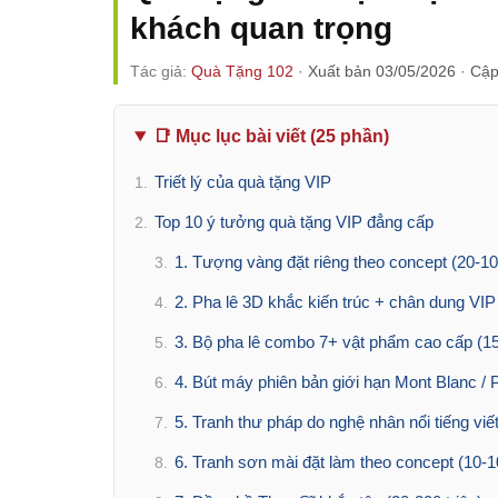
khách quan trọng
Tác giả:
Quà Tặng 102
·
Xuất bản 03/05/2026
·
Cập
📑 Mục lục bài viết (25 phần)
Triết lý của quà tặng VIP
1.
Top 10 ý tưởng quà tặng VIP đẳng cấp
2.
1. Tượng vàng đặt riêng theo concept (20-100
3.
2. Pha lê 3D khắc kiến trúc + chân dung VIP 
4.
3. Bộ pha lê combo 7+ vật phẩm cao cấp (15-
5.
4. Bút máy phiên bản giới hạn Mont Blanc / P
6.
5. Tranh thư pháp do nghệ nhân nổi tiếng viết
7.
6. Tranh sơn mài đặt làm theo concept (10-10
8.