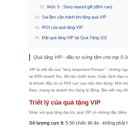
Mức 5 - Story-based gift (đỉnh cao)
22.
Sai lầm cần tránh khi tặng quà VIP
23.
ROI của quà tặng VIP
24.
Đặt quà tặng VIP tại Quà Tặng 102
25.
Quà tặng VIP - đầu tư xứng tầm cho top 5-1
VIP là viết tắt của "Very Important Person" - những ng
lại 60% doanh thu, đối tác chiến lược, hoặc lãnh đạo 
là khoản đầu tư có ROI cực cao nếu làm đúng. Một mó
theo, mang lại doanh thu hàng tỷ đồng. Bài viết này t
Triết lý của quà tặng VIP
Khác với quà tặng đại trà, quà VIP có những đặc điểm 
Số lượng cực ít
: 5-50 chiếc tối đa - không phải 