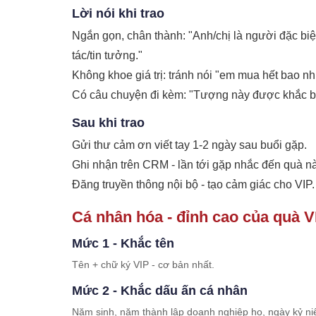
Lời nói khi trao
Ngắn gọn, chân thành: "Anh/chị là người đặc biệt
tác/tin tưởng."
Không khoe giá trị: tránh nói "em mua hết bao nh
Có câu chuyện đi kèm: "Tượng này được khắc bở
Sau khi trao
Gửi thư cảm ơn viết tay 1-2 ngày sau buổi gặp.
Ghi nhận trên CRM - lần tới gặp nhắc đến quà nà
Đăng truyền thông nội bộ - tạo cảm giác cho VIP.
Cá nhân hóa - đỉnh cao của quà V
Mức 1 - Khắc tên
Tên + chữ ký VIP - cơ bản nhất.
Mức 2 - Khắc dấu ấn cá nhân
Năm sinh, năm thành lập doanh nghiệp họ, ngày kỷ ni