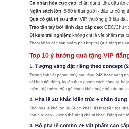
Cá nhân hóa cực cao
: chân dung, tên, dấu ấn 
Ngân sách lớn
: 5-50 triệu/người - đầu tư xứng t
Quà có giá trị sưu tầm
: VIP thường giữ lâu dài,
Trao tận tay bởi lãnh đạo cấp cao
: CEO/Chủ tịc
Đi kèm trải nghiệm
: không chỉ là vật phẩm mà c
Tham khảo các sản phẩm phù hợp tại
Quà tặng mạ v
Top 10 ý tưởng quà tặng VIP đẳn
1. Tượng vàng đặt riêng theo concept (20
Tượng linh vật phong thủy mạ vàng 24K hoặc vàng nguyê
với họa tiết riêng, kỳ lân theo phong cách công ty, h
thiện - đặt sớm. Hộp gỗ chạm khắc hoặc hộp da bò ca
2. Pha lê 3D khắc kiến trúc + chân dung V
Khối pha lê khổ lớn 30-50cm khắc 3D mặt tiền tòa nhà
hóa cực cao - không thể tặng cho ai khác. Đẳng cấp tố
3. Bộ pha lê combo 7+ vật phẩm cao cấp 