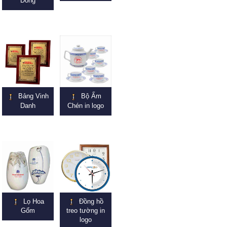
Đồng
Bảng Vinh
Bộ Ấm
Danh
Chén in logo
Lọ Hoa
Đồng hồ
Gốm
treo tường in
logo