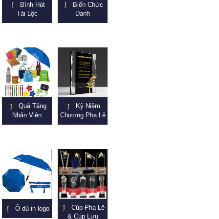
Bình Hút
Biển Chức
Tài Lộc
Danh
Quà Tặng
Kỷ Niệm
Nhân Viên
Chương Pha Lê
Cúp Pha Lê
Ô dù in logo
& Cúp Lưu