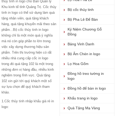
thủy tinh in logo
cho Ban Quản lý
Khu kinh tế tỉnh Quảng Trị.
Cốc thủy
Bộ cốc thủy tinh
tinh in logo
có thể sử dụng làm quà
tặng nhân viên, quà tặng khách
Bộ Pha Lê Để Bàn
hàng, quà tặng khuyến mãi theo sản
Kỷ Niệm Chương Gỗ
phẩm...
Bộ cốc thủy tinh
in logo
Đồng
không chỉ là một món quà ý nghĩa
mà nó còn góp phần to lớn trong
Bảng Vinh Danh
việc xây dựng thương hiệu sản
phẩm. Trên thị trường hiện có rất
Bộ Ấm Chén in logo
nhiều nhà cung cấp cốc in logo
Lọ Hoa Gốm
trong đó quà tặng 102 là một trong
những đơn vị hàng đầu, nhiều kinh
Đồng hồ treo tường in
nghiệm trong lĩnh vực. Quà tặng
logo
102 xin gửi tới quý khách một số
sự lựa chọn để quý khách tham
Đồng hồ để bàn in logo
khảo.
Khẩu trang in logo
1.
Cốc thủy tinh nhập khẩu giá rẻ
in
logo:
Quà Tặng Mạ Vàng