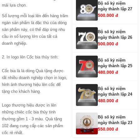
Bộ số kỷ niệm
mái lựa chọn.
ngày thành lập 27
500.000 đ
Số lượng mỗi loại lên đến hàng trăm
ngàn sản phẩm là đặc thù của dòng
sản phẩm này, có thể đáp ứng nhu
Bộ số kỷ niệm
cầu in số lượng lớn của tất cả
ngày thành lập 26
doanh nghiệp.
500.000 đ
2.
In logo lên Cốc bia thủy tinh
:
Bộ số kỷ niệm
ngày thành lập 25
Cốc bia là là dòng Quà tặng được
480.000 đ
rất nhiều doanh nghiệp chọn in logo,
hỉnh ảnh thương hiệu lên cốc để
Bộ số kỷ niệm
tặng cho khách hàng.
ngày thành lập 24
480.000 đ
Logo thương hiệu được in lên
những chiêc cốc bia thủy tinh
Bộ số kỷ niệm
thường gồm 1 - 3 màu. Quà tặng
ngày thành lập 23
102 đang cung cấp các sản phẩm
550.000 đ
cốc rẻ nhất.