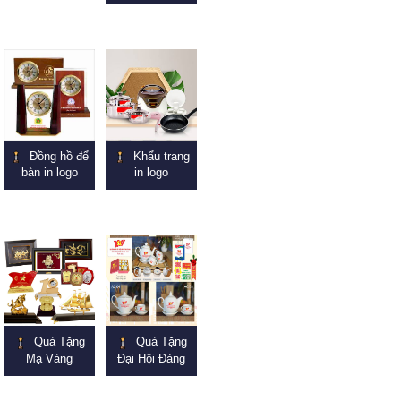
Đồng hồ để
Khẩu trang
bàn in logo
in logo
Quà Tặng
Quà Tặng
Mạ Vàng
Đại Hội Đảng