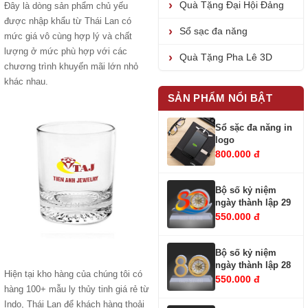
Quà Tặng Đại Hội Đảng
Đây là dòng sản phẩm chủ yếu
được nhập khẩu từ Thái Lan có
Sổ sạc đa năng
mức giá vô cùng hợp lý và chất
lượng ở mức phù hợp với các
Quà Tặng Pha Lê 3D
chương trình khuyến mãi lớn nhỏ
khác nhau.
SẢN PHẨM NỔI BẬT
Sổ sặc đa năng in
logo
800.000 đ
Bộ số kỷ niệm
ngày thành lập 29
550.000 đ
Bộ số kỷ niệm
ngày thành lập 28
Hiện tại kho hàng của chúng tôi có
550.000 đ
hàng 100+ mẫu ly thủy tinh giá rẻ từ
Indo, Thái Lan để khách hàng thoải