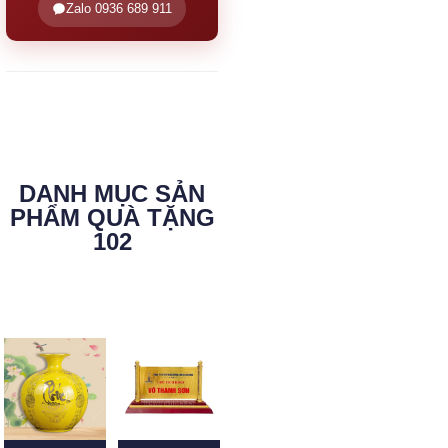
Zalo 0936 689 911
DANH MỤC SẢN
PHẨM QUÀ TẶNG
102