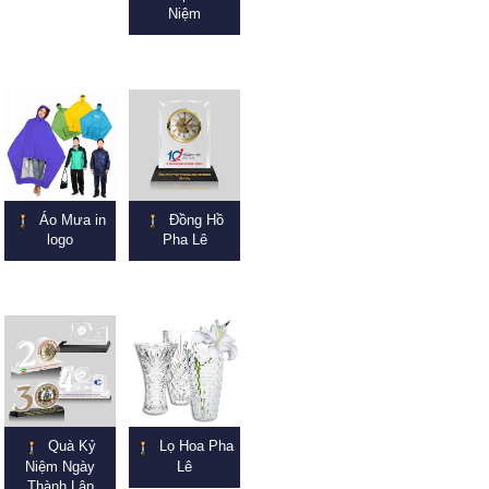
Niệm
Áo Mưa in
Đồng Hồ
logo
Pha Lê
Quà Kỷ
Lọ Hoa Pha
Niệm Ngày
Lê
Thành Lập