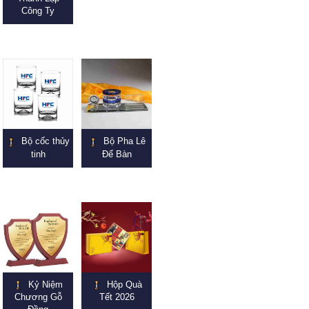
Công Ty
Bộ cốc thủy
Bộ Pha Lê
tinh
Để Bàn
Kỷ Niệm
Hộp Quà
Chương Gỗ
Tết 2026