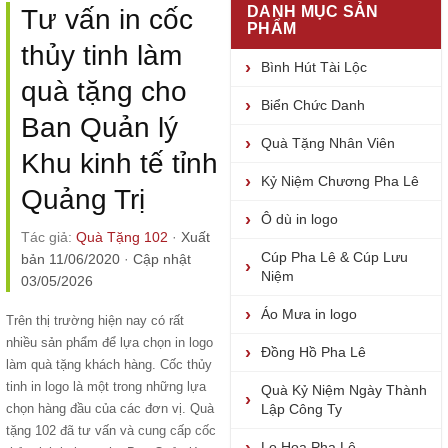
DANH MỤC SẢN
Tư vấn in cốc
PHẨM
thủy tinh làm
Bình Hút Tài Lộc
quà tặng cho
Biển Chức Danh
Ban Quản lý
Quà Tặng Nhân Viên
Khu kinh tế tỉnh
Kỷ Niệm Chương Pha Lê
Quảng Trị
Ô dù in logo
Tác giả:
Quà Tặng 102
·
Xuất
Cúp Pha Lê & Cúp Lưu
bản 11/06/2020
·
Cập nhật
Niệm
03/05/2026
Áo Mưa in logo
Trên thị trường hiện nay có rất
nhiều sản phẩm để lựa chọn in logo
Đồng Hồ Pha Lê
làm quà tặng khách hàng. Cốc thủy
tinh in logo là một trong những lựa
Quà Kỷ Niệm Ngày Thành
chọn hàng đầu của các đơn vị. Quà
Lập Công Ty
tặng 102 đã tư vấn và
cung cấp cốc
Lọ Hoa Pha Lê