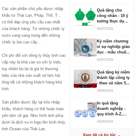
Các sản phẩm chủ yếu được nhập
Quà tặng cho
khẩu từ Thái Lan, Pháp, Thổ, Ý...
công nhân - 10 ý
tưởng thực dụng
có thể đáp ứng yêu cầu cao nhất
ngân sách 100-
của khách hàng. Từ những chiếc ly
05/07/2026
500K
rượu vang sang trọng đến những
Kỷ niệm chương
chiếc ly bia cao cấp...
vì sự nghiệp giáo
dục - mẫu chuẩn
Chi phí đối với dòng ly thủy tinh cao
2026
02/07/2026
cấp này là khá cao so với ly indo,
tuy nhiên bù lại là giá trị thương
Quà tặng kỷ niệm
hiệu của nhà sản xuất sẽ làm hài
thành lập công ty
lòng tất cả những khách hàng khó
- theo số năm 5,
10, 20, 30, 50
tính.
29/06/2026
Sản phẩm được lấy tại kho nhập
In quà tặng
doanh nghiệp -
khẩu, khách hàng có thể hoàn toàn
quy trình A-Z,
yên tâm về giá. Như hình ảnh phía
báo giá và thời
26/06/2026
dưới là dịch vụ in logo lên bình thủy
gian
tinh Ocean của Thái Lan.
Xem tất cả tin tức →