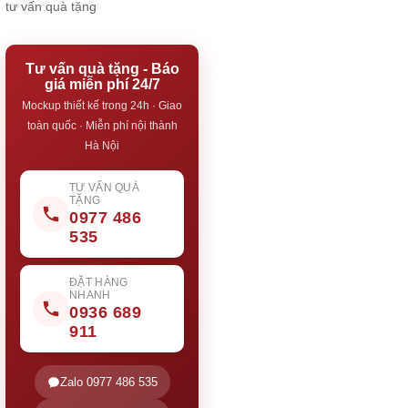
tư vấn quà tặng
Tư vấn quà tặng - Báo
giá miễn phí 24/7
Mockup thiết kế trong 24h · Giao
toàn quốc · Miễn phí nội thành
Hà Nội
TƯ VẤN QUÀ
TẶNG
0977 486
535
ĐẶT HÀNG
NHANH
0936 689
911
Zalo 0977 486 535