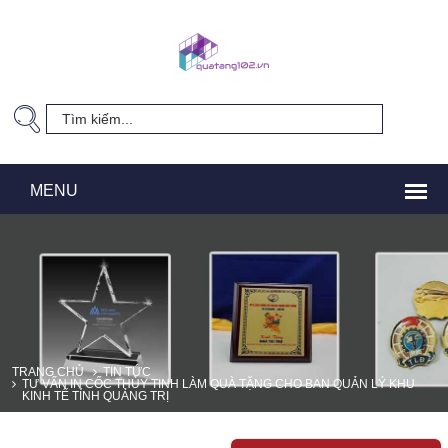
TRANG CHỦ
TIN TỨC
TƯ VẤN IN CỐC THỦY TINH LÀM QUÀ TẶNG CHO BAN QUẢN LÝ KHU
KINH TẾ TỈNH QUẢNG TRỊ