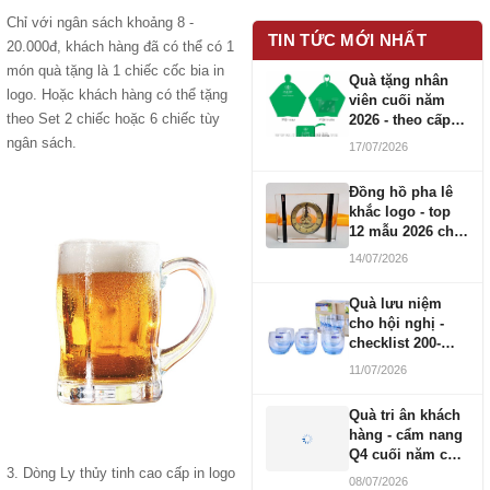
Chỉ với ngân sách khoảng 8 -
TIN TỨC MỚI NHẤT
20.000đ, khách hàng đã có thể có 1
món quà tặng là 1 chiếc cốc bia in
Quà tặng nhân
logo. Hoặc khách hàng có thể tặng
viên cuối năm
theo Set 2 chiếc hoặc 6 chiếc tùy
2026 - theo cấp
bậc CBNV
ngân sách.
17/07/2026
Đồng hồ pha lê
khắc logo - top
12 mẫu 2026 cho
doanh nghiệp
14/07/2026
Quà lưu niệm
cho hội nghị -
checklist 200-
1000 người
11/07/2026
Quà tri ân khách
hàng - cẩm nang
Q4 cuối năm cho
3. Dòng Ly thủy tinh cao cấp in logo
doanh nghiệp
08/07/2026