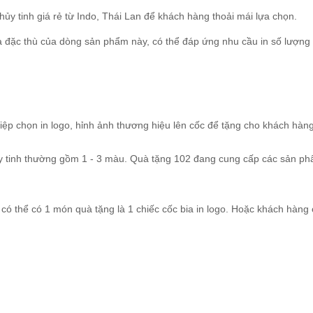
hủy tinh giá rẻ từ Indo, Thái Lan để khách hàng thoải mái lựa chọn.
à đặc thù của dòng sản phẩm này, có thể đáp ứng nhu cầu in số lượng
iệp chọn in logo, hỉnh ảnh thương hiệu lên cốc để tặng cho khách hàn
ủy tinh thường gồm 1 - 3 màu. Quà tặng 102 đang cung cấp các sản p
có thể có 1 món quà tặng là 1 chiếc cốc bia in logo. Hoặc khách hàng 