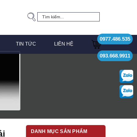
0977.486.535
TIN TỨC
LIÊN HỆ
093.668.9911
DANH MỤC SẢN PHẨM
̉i