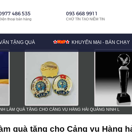
0977 486 535
093 668 9911
Điện thoại bán hàng
CHỮ TÍN TẠO NIỀM TIN
VẤN TẶNG QUÀ
KHUYẾN MẠI - BÁN CHẠY
NH LÀM QUÀ TẶNG CHO CẢNG VỤ HÀNG HẢI QUẢNG NINH L
àm quà tặng cho Cảng vụ Hàng ha