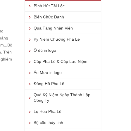
Bình Hút Tài Lộc
Biển Chức Danh
Quà Tặng Nhân Viên
ng
uảng
Kỷ Niệm Chương Pha Lê
m...
Bộ
Ô dù in logo
m. Trên
 nghiệm
Cúp Pha Lê & Cúp Lưu Niệm
Áo Mưa in logo
Đồng Hồ Pha Lê
c
Quà Kỷ Niệm Ngày Thành Lập
Công Ty
Lọ Hoa Pha Lê
Bộ cốc thủy tinh