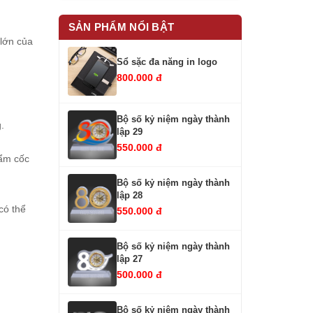
SẢN PHẨM NỔI BẬT
 lớn của
Sổ sặc đa năng in logo
800.000 đ
Bộ số kỷ niệm ngày thành
g.
lập 29
550.000 đ
hẩm cốc
Bộ số kỷ niệm ngày thành
lập 28
có thể
550.000 đ
Bộ số kỷ niệm ngày thành
lập 27
500.000 đ
Bộ số kỷ niệm ngày thành