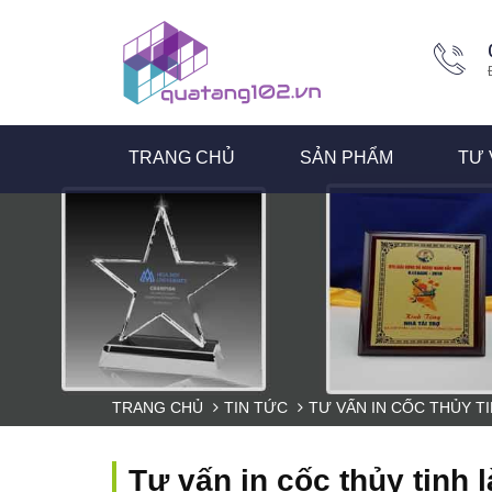
TRANG CHỦ
SẢN PHẨM
TƯ 
TRANG CHỦ
TIN TỨC
TƯ VẤN IN CỐC THỦY TI
Tư vấn in cốc thủy tinh l