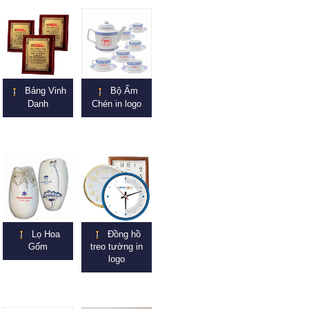
Bảng Vinh
Bộ Ấm
Danh
Chén in logo
Lọ Hoa
Đồng hồ
Gốm
treo tường in
logo