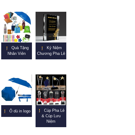
Quà Tặng
Kỷ Niệm
Nhân Viên
Chương Pha Lê
Cúp Pha Lê
Ô dù in logo
& Cúp Lưu
Niệm