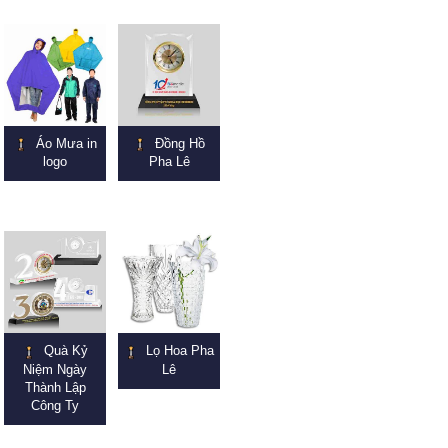
Áo Mưa in
Đồng Hồ
logo
Pha Lê
Quà Kỷ
Lọ Hoa Pha
Niệm Ngày
Lê
Thành Lập
Công Ty