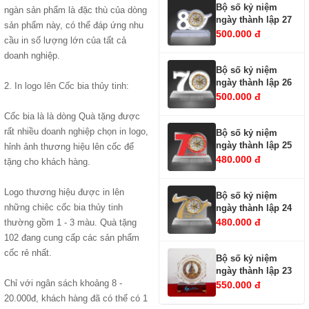
Bộ số kỷ niệm
ngàn sản phẩm là đặc thù của dòng
ngày thành lập 27
sản phẩm này, có thể đáp ứng nhu
500.000 đ
cầu in số lượng lớn của tất cả
doanh nghiệp.
Bộ số kỷ niệm
ngày thành lập 26
2.
In logo lên Cốc bia thủy tinh
:
500.000 đ
Cốc bia là là dòng Quà tặng được
rất nhiều doanh nghiệp chọn in logo,
Bộ số kỷ niệm
ngày thành lập 25
hỉnh ảnh thương hiệu lên cốc để
480.000 đ
tặng cho khách hàng.
Logo thương hiệu được in lên
Bộ số kỷ niệm
những chiêc cốc bia thủy tinh
ngày thành lập 24
480.000 đ
thường gồm 1 - 3 màu. Quà tặng
102 đang cung cấp các sản phẩm
cốc rẻ nhất.
Bộ số kỷ niệm
ngày thành lập 23
Chỉ với ngân sách khoảng 8 -
550.000 đ
20.000đ, khách hàng đã có thể có 1