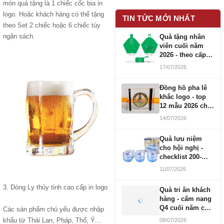
món quà tặng là 1 chiếc cốc bia in
logo. Hoặc khách hàng có thể tặng
TIN TỨC MỚI NHẤT
theo Set 2 chiếc hoặc 6 chiếc tùy
ngân sách.
Quà tặng nhân
viên cuối năm
2026 - theo cấp
bậc CBNV
17/07/2026
Đồng hồ pha lê
khắc logo - top
12 mẫu 2026 cho
doanh nghiệp
14/07/2026
Quà lưu niệm
cho hội nghị -
checklist 200-
1000 người
11/07/2026
3. Dòng Ly thủy tinh cao cấp in logo
Quà tri ân khách
hàng - cẩm nang
Q4 cuối năm cho
Các sản phẩm chủ yếu được nhập
doanh nghiệp
khẩu từ Thái Lan, Pháp, Thổ, Ý...
08/07/2026