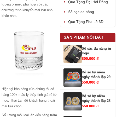
Quà Tặng Đại Hội Đảng
lượng ở mức phù hợp với các
chương trình khuyến mãi lớn nhỏ
Sổ sạc đa năng
khác nhau.
Quà Tặng Pha Lê 3D
SẢN PHẨM NỔI BẬT
Sổ sặc đa năng in
logo
800.000 đ
Bộ số kỷ niệm
ngày thành lập 29
550.000 đ
Hiện tại kho hàng của chúng tôi có
hàng 100+ mẫu ly thủy tinh giá rẻ từ
Bộ số kỷ niệm
Indo, Thái Lan để khách hàng thoải
ngày thành lập 28
550.000 đ
mái lựa chọn.
Số lượng mỗi loại lên đến hàng trăm