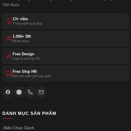
Việt Nam.
13+ năm
Trong nghề quà tặng
1.000+ DN
Đã tin dùng
Free Design
Logo & mockup 3D
Free Ship HN
Đơn lớn miễn phí toàn quốc
DANH MỤC SẢN PHẨM
Biển Chức Danh