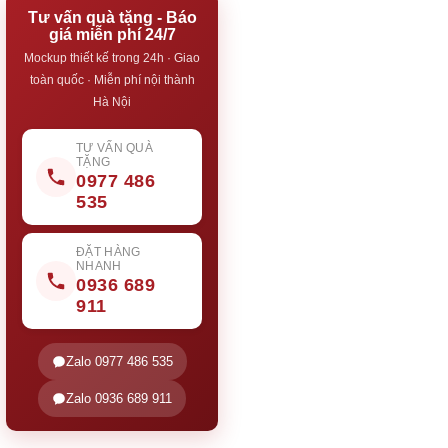
Tư vấn quà tặng - Báo
giá miễn phí 24/7
Mockup thiết kế trong 24h · Giao
toàn quốc · Miễn phí nội thành
Hà Nội
TƯ VẤN QUÀ
TẶNG
0977 486
535
ĐẶT HÀNG
NHANH
0936 689
911
Zalo 0977 486 535
Zalo 0936 689 911