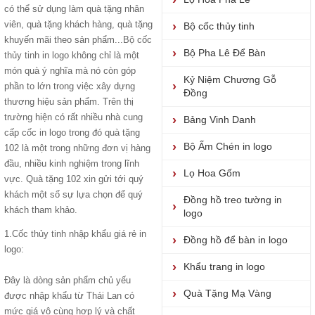
có thể sử dụng làm quà tặng nhân
viên, quà tặng khách hàng, quà tặng
Bộ cốc thủy tinh
khuyến mãi theo sản phẩm...
Bộ cốc
Bộ Pha Lê Để Bàn
thủy tinh
in logo không chỉ là một
món quà ý nghĩa mà nó còn góp
Kỷ Niệm Chương Gỗ
phần to lớn trong việc xây dựng
Đồng
thương hiệu sản phẩm. Trên thị
trường hiện có rất nhiều nhà cung
Bảng Vinh Danh
cấp cốc in logo trong đó quà tặng
Bộ Ấm Chén in logo
102 là một trong những đơn vị hàng
đầu, nhiều kinh nghiệm trong lĩnh
Lọ Hoa Gốm
vực. Quà tặng 102 xin gửi tới quý
khách một số sự lựa chọn để quý
Đồng hồ treo tường in
khách tham khảo.
logo
1.
Cốc thủy tinh nhập khẩu giá rẻ
in
Đồng hồ để bàn in logo
logo:
Khẩu trang in logo
Đây là dòng sản phẩm chủ yếu
Quà Tặng Mạ Vàng
được nhập khẩu từ Thái Lan có
mức giá vô cùng hợp lý và chất