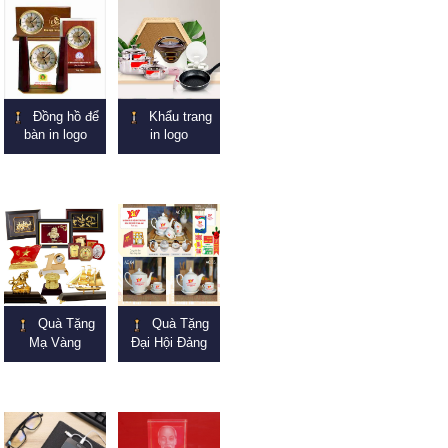
Đồng hồ để
Khẩu trang
bàn in logo
in logo
Quà Tặng
Quà Tặng
Mạ Vàng
Đại Hội Đảng