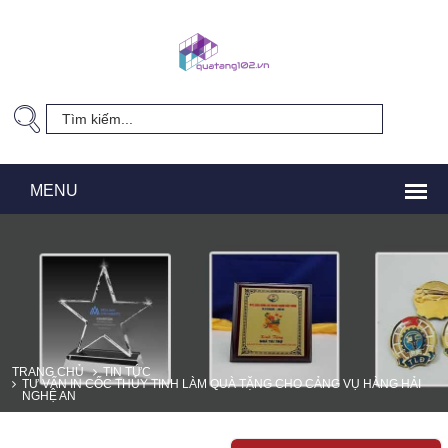
TRANG CHỦ
TIN TỨC
TƯ VẤN IN CỐC THỦY TINH LÀM QUÀ TẶNG CHO CẢNG VỤ HÀNG HẢI
NGHỆ AN