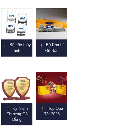
Bộ cốc thủy
Bộ Pha Lê
tinh
Để Bàn
Kỷ Niệm
Hộp Quà
Chương Gỗ
Tết 2026
Đồng