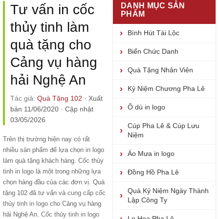
DANH MỤC SẢN
Tư vấn in cốc
PHẨM
thủy tinh làm
Bình Hút Tài Lộc
quà tặng cho
Biển Chức Danh
Cảng vụ hàng
Quà Tặng Nhân Viên
hải Nghệ An
Kỷ Niệm Chương Pha Lê
Tác giả:
Quà Tặng 102
·
Xuất
Ô dù in logo
bản 11/06/2020
·
Cập nhật
03/05/2026
Cúp Pha Lê & Cúp Lưu
Niệm
Trên thị trường hiện nay có rất
nhiều sản phẩm để lựa chọn in logo
Áo Mưa in logo
làm quà tặng khách hàng. Cốc thủy
tinh in logo là một trong những lựa
Đồng Hồ Pha Lê
chọn hàng đầu của các đơn vị. Quà
Quà Kỷ Niệm Ngày Thành
tặng 102 đã tư vấn và
cung cấp cốc
Lập Công Ty
thủy tinh in logo
cho Cảng vụ hàng
hải Nghệ An.
Cốc thủy tinh in logo
Lọ Hoa Pha Lê