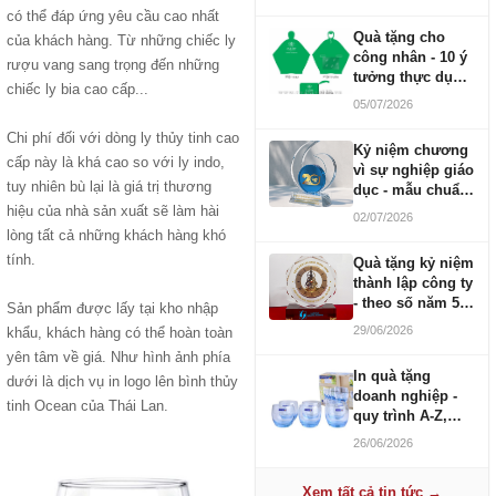
có thể đáp ứng yêu cầu cao nhất
Quà tặng cho
của khách hàng. Từ những chiếc ly
công nhân - 10 ý
rượu vang sang trọng đến những
tưởng thực dụng
chiếc ly bia cao cấp...
ngân sách 100-
05/07/2026
500K
Chi phí đối với dòng ly thủy tinh cao
Kỷ niệm chương
cấp này là khá cao so với ly indo,
vì sự nghiệp giáo
tuy nhiên bù lại là giá trị thương
dục - mẫu chuẩn
2026
hiệu của nhà sản xuất sẽ làm hài
02/07/2026
lòng tất cả những khách hàng khó
tính.
Quà tặng kỷ niệm
thành lập công ty
- theo số năm 5,
Sản phẩm được lấy tại kho nhập
10, 20, 30, 50
29/06/2026
khẩu, khách hàng có thể hoàn toàn
yên tâm về giá. Như hình ảnh phía
In quà tặng
dưới là dịch vụ in logo lên bình thủy
doanh nghiệp -
tinh Ocean của Thái Lan.
quy trình A-Z,
báo giá và thời
26/06/2026
gian
Xem tất cả tin tức →