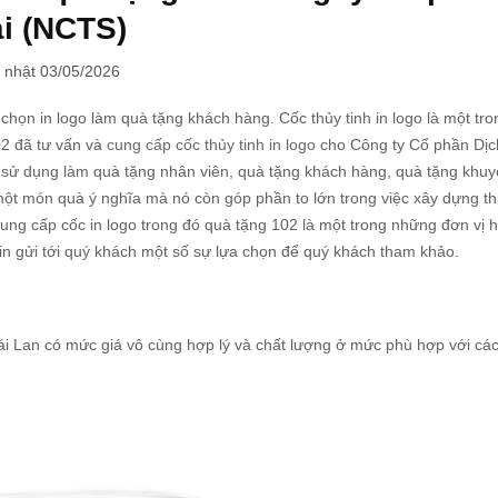
i (NCTS)
 nhật 03/05/2026
chọn in logo làm quà tặng khách hàng. Cốc thủy tinh in logo là một tro
02 đã tư vấn và
cung cấp cốc thủy tinh in logo
cho Công ty Cổ phần Dịc
 sử dụng làm quà tặng nhân viên, quà tặng khách hàng, quà tặng khu
 một món quà ý nghĩa mà nó còn góp phần to lớn trong việc xây dựng t
cung cấp cốc in logo trong đó quà tặng 102 là một trong những đơn vị 
xin gửi tới quý khách một số sự lựa chọn để quý khách tham khảo.
i Lan có mức giá vô cùng hợp lý và chất lượng ở mức phù hợp với cá