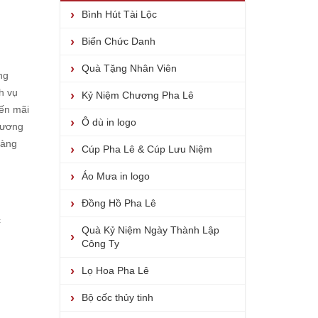
Bình Hút Tài Lộc
Biển Chức Danh
Quà Tặng Nhân Viên
ng
h vụ
Kỷ Niệm Chương Pha Lê
yến mãi
Ô dù in logo
hương
hàng
Cúp Pha Lê & Cúp Lưu Niệm
Áo Mưa in logo
Đồng Hồ Pha Lê
c
Quà Kỷ Niệm Ngày Thành Lập
Công Ty
Lọ Hoa Pha Lê
Bộ cốc thủy tinh