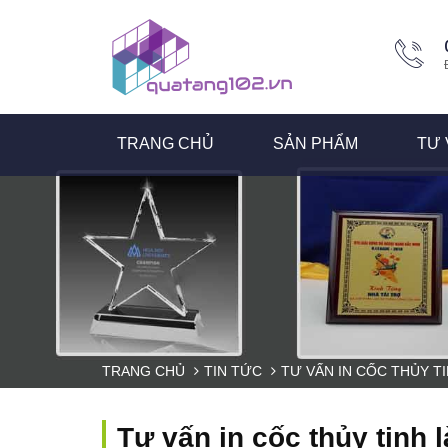
TRANG CHỦ
SẢN PHẨM
TƯ 
TRANG CHỦ
TIN TỨC
TƯ VẤN IN CỐC THỦY T
Tư vấn in cốc thủy tinh