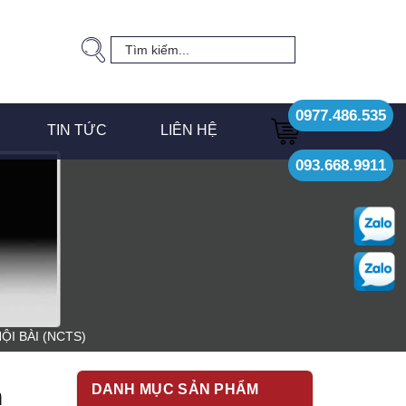
0977.486.535
TIN TỨC
LIÊN HỆ
093.668.9911
I BÀI (NCTS)
DANH MỤC SẢN PHẨM
n