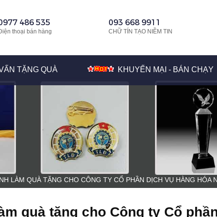
0977 486 535
093 668 9911
Điện thoại bán hàng
CHỮ TÍN TẠO NIỀM TIN
VẤN TẶNG QUÀ
KHUYẾN MẠI - BÁN CHẠY
INH LÀM QUÀ TẶNG CHO CÔNG TY CỔ PHẦN DỊCH VỤ HÀNG HÓA NỘ
 làm quà tặng cho Công ty Cổ phầ