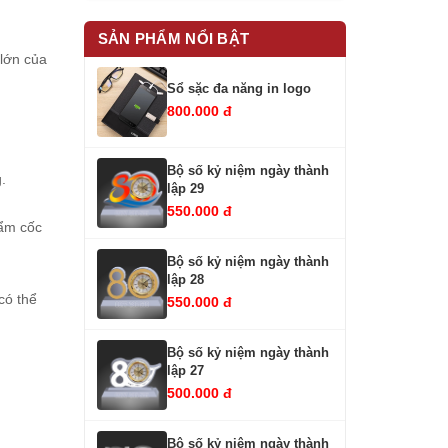
SẢN PHẨM NỔI BẬT
 lớn của
Sổ sặc đa năng in logo
800.000 đ
Bộ số kỷ niệm ngày thành
g.
lập 29
550.000 đ
hẩm cốc
Bộ số kỷ niệm ngày thành
lập 28
có thể
550.000 đ
Bộ số kỷ niệm ngày thành
lập 27
500.000 đ
Bộ số kỷ niệm ngày thành