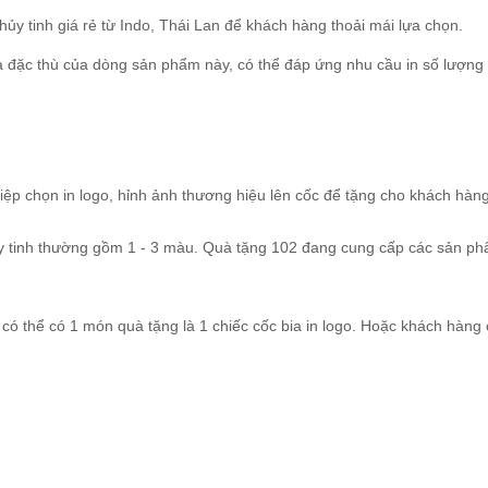
hủy tinh giá rẻ từ Indo, Thái Lan để khách hàng thoải mái lựa chọn.
à đặc thù của dòng sản phẩm này, có thể đáp ứng nhu cầu in số lượng
iệp chọn in logo, hỉnh ảnh thương hiệu lên cốc để tặng cho khách hàn
ủy tinh thường gồm 1 - 3 màu. Quà tặng 102 đang cung cấp các sản p
có thể có 1 món quà tặng là 1 chiếc cốc bia in logo. Hoặc khách hàng 