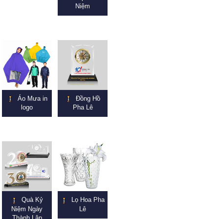
Niệm
Áo Mưa in
Đồng Hồ
logo
Pha Lê
Quà Kỷ
Lọ Hoa Pha
Niệm Ngày
Lê
Thành Lập