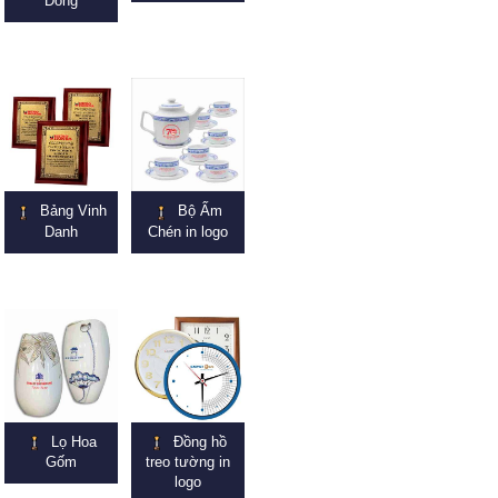
Đồng
Bảng Vinh
Bộ Ấm
Danh
Chén in logo
Lọ Hoa
Đồng hồ
Gốm
treo tường in
logo