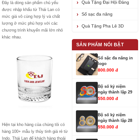
Quà Tặng Đại Hội Đảng
Đây là dòng sản phẩm chủ yếu
được nhập khẩu từ Thái Lan có
Sổ sạc đa năng
mức giá vô cùng hợp lý và chất
lượng ở mức phù hợp với các
Quà Tặng Pha Lê 3D
chương trình khuyến mãi lớn nhỏ
khác nhau.
SẢN PHẨM NỔI BẬT
Sổ sặc đa năng in
logo
800.000 đ
Bộ số kỷ niệm
ngày thành lập 29
550.000 đ
Bộ số kỷ niệm
ngày thành lập 28
Hiện tại kho hàng của chúng tôi có
550.000 đ
hàng 100+ mẫu ly thủy tinh giá rẻ từ
Indo, Thái Lan để khách hàng thoải