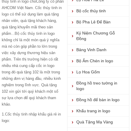
thủy tinh in logo
choCông ty cổ phần
AHCOM Việt Nam.
Cốc thủy tinh in
Bộ cốc thủy tinh
logo
có thể sử dụng làm quà tặng
nhân viên, quà tặng khách hàng,
Bộ Pha Lê Để Bàn
quà tặng khuyến mãi theo sản
Kỷ Niệm Chương Gỗ
phẩm...
Bộ cốc thủy tinh
in logo
Đồng
không chỉ là một món quà ý nghĩa
mà nó còn góp phần to lớn trong
Bảng Vinh Danh
việc xây dựng thương hiệu sản
phẩm. Trên thị trường hiện có rất
Bộ Ấm Chén in logo
nhiều nhà cung cấp cốc in logo
Lọ Hoa Gốm
trong đó quà tặng 102 là một trong
những đơn vị hàng đầu, nhiều kinh
Đồng hồ treo tường in
nghiệm trong lĩnh vực. Quà tặng
logo
102 xin gửi tới quý khách một số
sự lựa chọn để quý khách tham
Đồng hồ để bàn in logo
khảo.
Khẩu trang in logo
1.
Cốc thủy tinh nhập khẩu giá rẻ
in
logo:
Quà Tặng Mạ Vàng