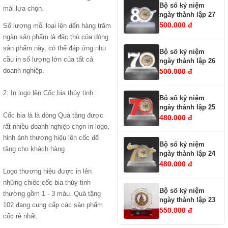
Bộ số kỷ niệm
mái lựa chọn.
ngày thành lập 27
500.000 đ
Số lượng mỗi loại lên đến hàng trăm
ngàn sản phẩm là đặc thù của dòng
sản phẩm này, có thể đáp ứng nhu
Bộ số kỷ niệm
cầu in số lượng lớn của tất cả
ngày thành lập 26
doanh nghiệp.
500.000 đ
2.
In logo lên Cốc bia thủy tinh
:
Bộ số kỷ niệm
ngày thành lập 25
Cốc bia là là dòng Quà tặng được
480.000 đ
rất nhiều doanh nghiệp chọn in logo,
hỉnh ảnh thương hiệu lên cốc để
Bộ số kỷ niệm
tặng cho khách hàng.
ngày thành lập 24
480.000 đ
Logo thương hiệu được in lên
những chiêc cốc bia thủy tinh
Bộ số kỷ niệm
thường gồm 1 - 3 màu. Quà tặng
ngày thành lập 23
102 đang cung cấp các sản phẩm
550.000 đ
cốc rẻ nhất.