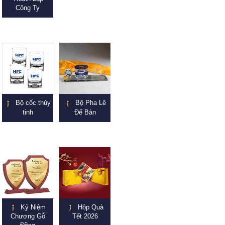
Công Ty
Bộ cốc thủy
Bộ Pha Lê
tinh
Để Bàn
Kỷ Niệm
Hộp Quà
Chương Gỗ
Tết 2026