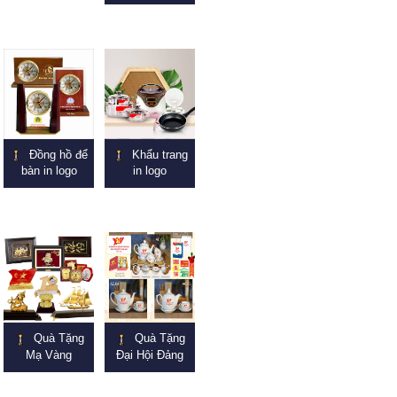
Đồng hồ để
Khẩu trang
bàn in logo
in logo
Quà Tặng
Quà Tặng
Mạ Vàng
Đại Hội Đảng