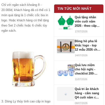
Chỉ với ngân sách khoảng 8 -
TIN TỨC MỚI NHẤT
20.000đ, khách hàng đã có thể có 1
món quà tặng là 1 chiếc cốc bia in
Quà tặng nhân
logo. Hoặc khách hàng có thể tặng
viên cuối năm
theo Set 2 chiếc hoặc 6 chiếc tùy
2026 - theo cấp
bậc CBNV
ngân sách.
17/07/2026
Đồng hồ pha lê
khắc logo - top
12 mẫu 2026 cho
doanh nghiệp
14/07/2026
Quà lưu niệm
cho hội nghị -
checklist 200-
1000 người
11/07/2026
Quà tri ân khách
hàng - cẩm nang
Q4 cuối năm cho
3. Dòng Ly thủy tinh cao cấp in logo
doanh nghiệp
08/07/2026