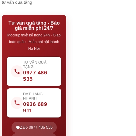
tư vấn quà tặng
Tư vấn quà tặng - Báo
giá miễn phí 24/7
Mockup thiết kế trong 24h · Giao
toàn quốc · Miễn phí nội thành
Hà Nội
TƯ VẤN QUÀ
TẶNG
0977 486
535
ĐẶT HÀNG
NHANH
0936 689
911
Zalo 0977 486 535