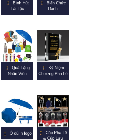
Bình Hút
Biển Chức
Tài Lộc
Danh
Quà Tặng
Kỷ Niệm
Nhân Viên
Chương Pha Lê
Cúp Pha Lê
Ô dù in logo
& Cúp Lưu