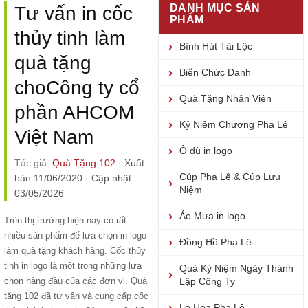
DANH MỤC SẢN
Tư vấn in cốc
PHẨM
thủy tinh làm
Bình Hút Tài Lộc
quà tặng
Biển Chức Danh
choCông ty cổ
Quà Tặng Nhân Viên
phần AHCOM
Kỷ Niệm Chương Pha Lê
Việt Nam
Ô dù in logo
Tác giả:
Quà Tặng 102
·
Xuất
Cúp Pha Lê & Cúp Lưu
bản 11/06/2020
·
Cập nhật
Niệm
03/05/2026
Áo Mưa in logo
Trên thị trường hiện nay có rất
nhiều sản phẩm để lựa chọn in logo
Đồng Hồ Pha Lê
làm quà tặng khách hàng. Cốc thủy
tinh in logo là một trong những lựa
Quà Kỷ Niệm Ngày Thành
chọn hàng đầu của các đơn vị. Quà
Lập Công Ty
tặng 102 đã tư vấn và
cung cấp cốc
Lọ Hoa Pha Lê