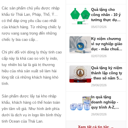
Các sản phẩm chủ yếu được nhập
Quà tặng cho
khẩu từ Thái Lan, Pháp, Thổ, Ý...
công nhân - 10 ý
tưởng thực dụng
có thể đáp ứng yêu cầu cao nhất
ngân sách 100-
của khách hàng. Từ những chiếc ly
05/07/2026
500K
rượu vang sang trọng đến những
Kỷ niệm chương
chiếc ly bia cao cấp...
vì sự nghiệp giáo
dục - mẫu chuẩn
Chi phí đối với dòng ly thủy tinh cao
2026
02/07/2026
cấp này là khá cao so với ly indo,
tuy nhiên bù lại là giá trị thương
Quà tặng kỷ niệm
hiệu của nhà sản xuất sẽ làm hài
thành lập công ty
lòng tất cả những khách hàng khó
- theo số năm 5,
10, 20, 30, 50
tính.
29/06/2026
Sản phẩm được lấy tại kho nhập
In quà tặng
doanh nghiệp -
khẩu, khách hàng có thể hoàn toàn
quy trình A-Z,
yên tâm về giá. Như hình ảnh phía
báo giá và thời
26/06/2026
dưới là dịch vụ in logo lên bình thủy
gian
tinh Ocean của Thái Lan.
Xem tất cả tin tức →