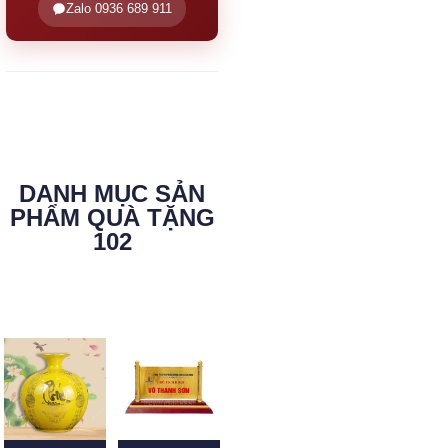
Zalo 0936 689 911
DANH MỤC SẢN
PHẨM QUÀ TẶNG
102