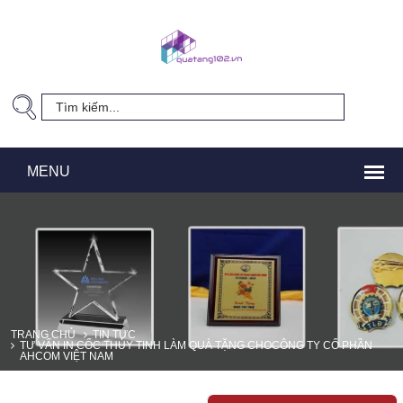
TRANG CHỦ
TIN TỨC
TƯ VẤN IN CỐC THỦY TINH LÀM QUÀ TẶNG CHOCÔNG TY CỔ PHẦN
AHCOM VIỆT NAM