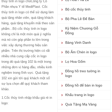
thủy tinh in logo
choCông ty Cổ
Phần nhựa Y tế MediPlast.
Cốc
Bộ cốc thủy tinh
thủy tinh in logo
có thể sử dụng làm
quà tặng nhân viên, quà tặng khách
Bộ Pha Lê Để Bàn
hàng, quà tặng khuyến mãi theo sản
Kỷ Niệm Chương Gỗ
phẩm...
Bộ cốc thủy tinh
in logo
Đồng
không chỉ là một món quà ý nghĩa
mà nó còn góp phần to lớn trong
Bảng Vinh Danh
việc xây dựng thương hiệu sản
phẩm. Trên thị trường hiện có rất
Bộ Ấm Chén in logo
nhiều nhà cung cấp cốc in logo
Lọ Hoa Gốm
trong đó quà tặng 102 là một trong
những đơn vị hàng đầu, nhiều kinh
Đồng hồ treo tường in
nghiệm trong lĩnh vực. Quà tặng
logo
102 xin gửi tới quý khách một số
sự lựa chọn để quý khách tham
Đồng hồ để bàn in logo
khảo.
Khẩu trang in logo
1.
Cốc thủy tinh nhập khẩu giá rẻ
in
logo:
Quà Tặng Mạ Vàng