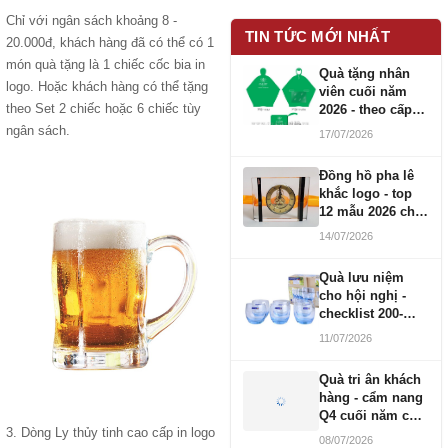
Chỉ với ngân sách khoảng 8 -
TIN TỨC MỚI NHẤT
20.000đ, khách hàng đã có thể có 1
món quà tặng là 1 chiếc cốc bia in
Quà tặng nhân
logo. Hoặc khách hàng có thể tặng
viên cuối năm
theo Set 2 chiếc hoặc 6 chiếc tùy
2026 - theo cấp
bậc CBNV
ngân sách.
17/07/2026
Đồng hồ pha lê
khắc logo - top
12 mẫu 2026 cho
doanh nghiệp
14/07/2026
Quà lưu niệm
cho hội nghị -
checklist 200-
1000 người
11/07/2026
Quà tri ân khách
hàng - cẩm nang
Q4 cuối năm cho
3. Dòng Ly thủy tinh cao cấp in logo
doanh nghiệp
08/07/2026