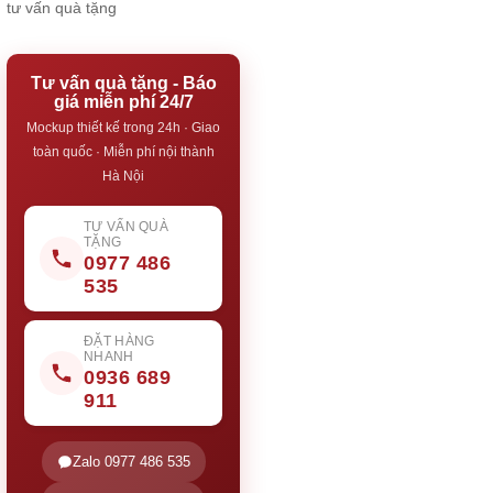
tư vấn quà tặng
Tư vấn quà tặng - Báo
giá miễn phí 24/7
Mockup thiết kế trong 24h · Giao
toàn quốc · Miễn phí nội thành
Hà Nội
TƯ VẤN QUÀ
TẶNG
0977 486
535
ĐẶT HÀNG
NHANH
0936 689
911
Zalo 0977 486 535