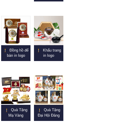
Đồng hồ để
Khẩu trang
bàn in logo
in logo
Quà Tặng
Quà Tặng
Mạ Vàng
Đại Hội Đảng