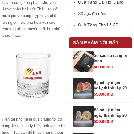
Quà Tặng Đại Hội Đảng
Đây là dòng sản phẩm chủ yếu
được nhập khẩu từ Thái Lan có
Sổ sạc đa năng
mức giá vô cùng hợp lý và chất
lượng ở mức phù hợp với các
Quà Tặng Pha Lê 3D
chương trình khuyến mãi lớn nhỏ
khác nhau.
SẢN PHẨM NỔI BẬT
Sổ sặc đa năng in
logo
800.000 đ
Bộ số kỷ niệm
ngày thành lập 29
550.000 đ
Bộ số kỷ niệm
ngày thành lập 28
Hiện tại kho hàng của chúng tôi có
550.000 đ
hàng 100+ mẫu ly thủy tinh giá rẻ từ
Indo, Thái Lan để khách hàng thoải