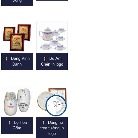
Đồng
Bảng Vinh
Bộ Ấm
Danh
Chén in logo
Lọ Hoa
Đồng hồ
Gốm
treo tường in
logo