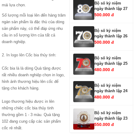
Bộ số kỷ niệm
mái lựa chọn.
ngày thành lập 27
500.000 đ
Số lượng mỗi loại lên đến hàng trăm
ngàn sản phẩm là đặc thù của dòng
sản phẩm này, có thể đáp ứng nhu
Bộ số kỷ niệm
cầu in số lượng lớn của tất cả
ngày thành lập 26
doanh nghiệp.
500.000 đ
2.
In logo lên Cốc bia thủy tinh
:
Bộ số kỷ niệm
ngày thành lập 25
Cốc bia là là dòng Quà tặng được
480.000 đ
rất nhiều doanh nghiệp chọn in logo,
hỉnh ảnh thương hiệu lên cốc để
Bộ số kỷ niệm
tặng cho khách hàng.
ngày thành lập 24
480.000 đ
Logo thương hiệu được in lên
những chiêc cốc bia thủy tinh
Bộ số kỷ niệm
thường gồm 1 - 3 màu. Quà tặng
ngày thành lập 23
102 đang cung cấp các sản phẩm
550.000 đ
cốc rẻ nhất.