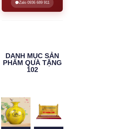
Zalo 0936 689 911
DANH MỤC SẢN
PHẨM QUÀ TẶNG
102