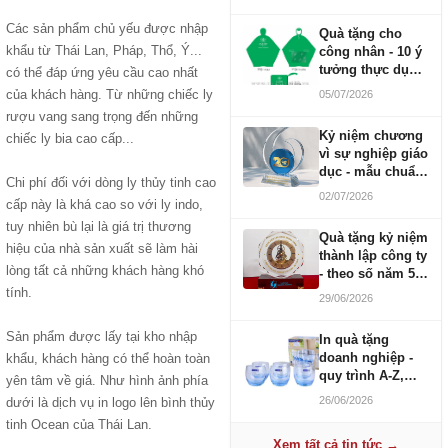
Các sản phẩm chủ yếu được nhập
Quà tặng cho
khẩu từ Thái Lan, Pháp, Thổ, Ý...
công nhân - 10 ý
tưởng thực dụng
có thể đáp ứng yêu cầu cao nhất
ngân sách 100-
của khách hàng. Từ những chiếc ly
05/07/2026
500K
rượu vang sang trọng đến những
Kỷ niệm chương
chiếc ly bia cao cấp...
vì sự nghiệp giáo
dục - mẫu chuẩn
Chi phí đối với dòng ly thủy tinh cao
2026
02/07/2026
cấp này là khá cao so với ly indo,
tuy nhiên bù lại là giá trị thương
Quà tặng kỷ niệm
hiệu của nhà sản xuất sẽ làm hài
thành lập công ty
lòng tất cả những khách hàng khó
- theo số năm 5,
10, 20, 30, 50
tính.
29/06/2026
Sản phẩm được lấy tại kho nhập
In quà tặng
doanh nghiệp -
khẩu, khách hàng có thể hoàn toàn
quy trình A-Z,
yên tâm về giá. Như hình ảnh phía
báo giá và thời
26/06/2026
dưới là dịch vụ in logo lên bình thủy
gian
tinh Ocean của Thái Lan.
Xem tất cả tin tức →