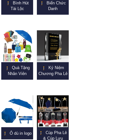
Bình Hút
Biển Chức
Tài Lộc
Danh
Quà Tặng
Kỷ Niệm
Nhân Viên
Chương Pha Lê
Cúp Pha Lê
Ô dù in logo
& Cúp Lưu