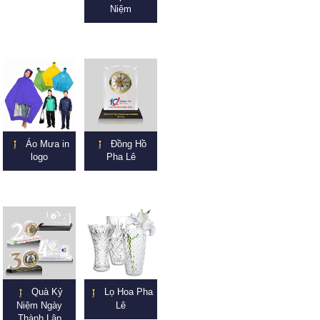
Niệm
Áo Mưa in
Đồng Hồ
logo
Pha Lê
Quà Kỷ
Lọ Hoa Pha
Niệm Ngày
Lê
Thành Lập