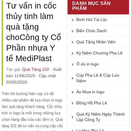
DANH MỤC SẢN
Tư vấn in cốc
PHẨM
thủy tinh làm
Bình Hút Tài Lộc
quà tặng
Biển Chức Danh
choCông ty Cổ
Quà Tặng Nhân Viên
Phần nhựa Y
Kỷ Niệm Chương Pha Lê
tế MediPlast
Ô dù in logo
Tác giả:
Quà Tặng 102
·
Xuất
Cúp Pha Lê & Cúp Lưu
bản 11/06/2020
·
Cập nhật
Niệm
03/05/2026
Áo Mưa in logo
Trên thị trường hiện nay có rất
nhiều sản phẩm để lựa chọn in logo
Đồng Hồ Pha Lê
làm quà tặng khách hàng. Cốc thủy
tinh in logo là một trong những lựa
Quà Kỷ Niệm Ngày Thành
chọn hàng đầu của các đơn vị. Quà
Lập Công Ty
tặng 102 đã tư vấn và
cung cấp cốc
Lọ Hoa Pha Lê