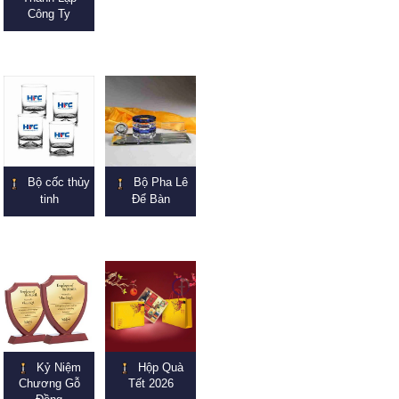
Công Ty
Bộ cốc thủy
Bộ Pha Lê
tinh
Để Bàn
Kỷ Niệm
Hộp Quà
Chương Gỗ
Tết 2026