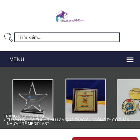
TRANG CHỦ
TIN TỨC
TƯ VẤN IN CỐC THỦY TINH LÀM QUÀ TẶNG CHOCÔNG TY CỔ PHẦN
NHỰA Y TẾ MEDIPLAST