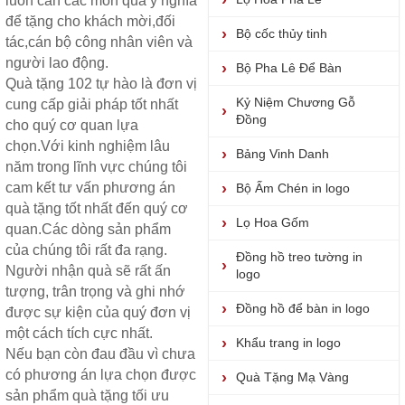
luôn cần các món quà ý nghĩa
để tặng cho khách mời,đối
Bộ cốc thủy tinh
tác,cán bộ công nhân viên và
người lao động.
Bộ Pha Lê Để Bàn
Quà tặng
102 tự hào là đơn vị
Kỷ Niệm Chương Gỗ
cung cấp giải pháp tốt nhất
Đồng
cho quý cơ quan lựa
chọn.Với kinh nghiệm lâu
Bảng Vinh Danh
năm trong lĩnh vực chúng tôi
cam kết tư vấn phương án
Bộ Ấm Chén in logo
quà tặng tốt nhất đến quý cơ
Lọ Hoa Gốm
quan.Các dòng sản phẩm
của chúng tôi rất đa rạng.
Đồng hồ treo tường in
Người nhận quà sẽ rất ấn
logo
tượng, trân trọng và ghi nhớ
Đồng hồ để bàn in logo
được sự kiện của quý đơn vị
một cách tích cực nhất.
Khẩu trang in logo
Nếu bạn còn đau đầu vì chưa
có phương án lựa chọn được
Quà Tặng Mạ Vàng
sản phẩm quà tặng
tối ưu