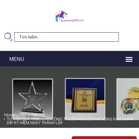
TRANG CHỦ
TIN TỨC
TƯ VẤN QUÀ TẶNG CHO CÔNG TY CỔ PHẦN CƠ KHÍ HỒNG NAM NHÂN
DỊP KỶ NIỆM NGÀY THÀNH LẬP