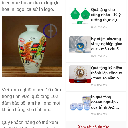
biểu như bộ ấm trà in logo,lọ
hoa in logo, ca sứ in logo.
Quà tặng cho
công nhân - 10 ý
tưởng thực dụng
ngân sách 100-
05/07/2026
500K
Kỷ niệm chương
vì sự nghiệp giáo
dục - mẫu chuẩn
2026
02/07/2026
Quà tặng kỷ niệm
thành lập công ty
- theo số năm 5,
10, 20, 30, 50
29/06/2026
Với kinh nghiệm hơn 10 năm
trong lĩnh vực, quà tặng 102
In quà tặng
doanh nghiệp -
đảm bảo sẽ làm hài lòng mọi
quy trình A-Z,
khách hàng khó tính nhất.
báo giá và thời
26/06/2026
gian
Quý khách hàng có thể xem
Xem tất cả tin tức →