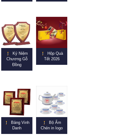
Kỷ Niệm
Hộp Quà
Chương Gỗ
Tết 2026
Đồng
Bảng Vinh
Bộ Ấm
Danh
Chén in logo