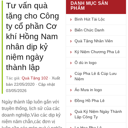
DANH MỤC SẢN
Tư vấn quà
PHẨM
tặng cho Công
Bình Hút Tài Lộc
ty cổ phần Cơ
Biển Chức Danh
khí Hồng Nam
Quà Tặng Nhân Viên
nhân dịp kỷ
Kỷ Niệm Chương Pha Lê
niệm ngày
Ô dù in logo
thành lập
Cúp Pha Lê & Cúp Lưu
Tác giả:
Quà Tặng 102
·
Xuất
Niệm
bản 22/05/2020
·
Cập nhật
Áo Mưa in logo
03/05/2026
Đồng Hồ Pha Lê
Ngày thành lập luôn gắn với
truyền thống, lịch sử của các
Quà Kỷ Niệm Ngày Thành
doanh nghiệp.Vào các dịp kỷ
Lập Công Ty
niệm năm chẵn,các đơn vị
Lọ Hoa Pha Lê