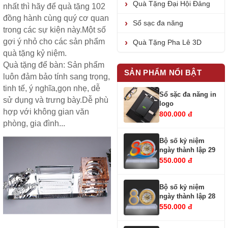
Quà Tặng Đại Hội Đảng
nhất thì hãy để quà tặng 102
đồng hành cùng quý cơ quan
Sổ sạc đa năng
trong các sự kiện này.Một số
gợi ý nhỏ cho các sản phẩm
Quà Tặng Pha Lê 3D
quà tặng kỷ niệm.
Quà tặng để bàn
: Sản phẩm
SẢN PHẨM NỔI BẬT
luôn đảm bảo tính sang trọng,
tinh tế, ý nghĩa,gọn nhẹ, dễ
Sổ sặc đa năng in
sử dụng và trưng bày.Dễ phù
logo
hợp với không gian văn
800.000 đ
phòng, gia đình...
Bộ số kỷ niệm
ngày thành lập 29
550.000 đ
Bộ số kỷ niệm
ngày thành lập 28
550.000 đ