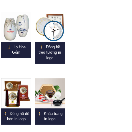
Lọ Hoa
Đồng hồ
Gốm
treo tường in
logo
Đồng hồ để
Khẩu trang
bàn in logo
in logo