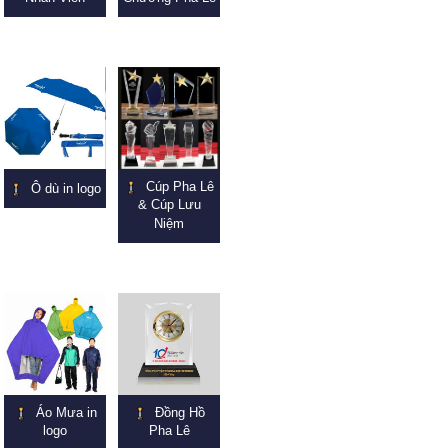
Cúp Pha Lê
Ô dù in logo
& Cúp Lưu
Niệm
Áo Mưa in
Đồng Hồ
logo
Pha Lê