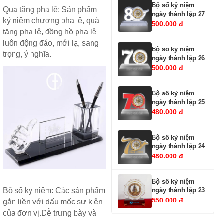
Bộ số kỷ niệm
Quà tặng pha lê
: Sản phẩm
ngày thành lập 27
kỷ niệm chương pha lê
,
quà
500.000 đ
tặng pha lê
,
đồng hồ pha lê
luôn động đáo, mới lạ, sang
Bộ số kỷ niệm
trọng, ý nghĩa.
ngày thành lập 26
500.000 đ
Bộ số kỷ niệm
ngày thành lập 25
480.000 đ
Bộ số kỷ niệm
ngày thành lập 24
480.000 đ
Bộ số kỷ niệm
ngày thành lập 23
Bộ số kỷ niệm
: Các sản phẩm
550.000 đ
gắn liền với dấu mốc sự kiện
của đơn vị.Dễ trưng bày và