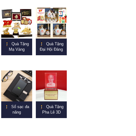
Quà Tặng
Quà Tặng
Mạ Vàng
Đại Hội Đảng
Sổ sạc đa
Quà Tặng
năng
Pha Lê 3D