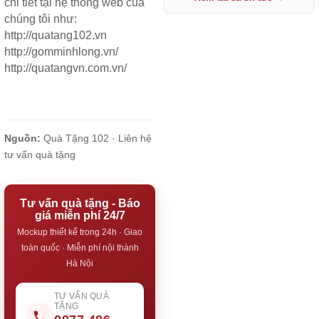
chi tiết tại hệ thống web của
chúng tôi như:
http://quatang102.vn
http://gomminhlong.vn/
http://quatangvn.com.vn/
Nguồn:
Quà Tặng 102 ·
Liên hệ
tư vấn quà tặng
Tư vấn quà tặng - Báo
giá miễn phí 24/7
Mockup thiết kế trong 24h · Giao
toàn quốc · Miễn phí nội thành
Hà Nội
TƯ VẤN QUÀ
TẶNG