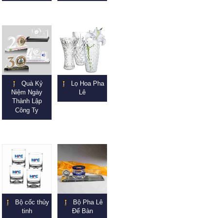
Quà Kỷ
Lọ Hoa Pha
Niệm Ngày
Lê
Thành Lập
Công Ty
Bộ cốc thủy
Bộ Pha Lê
tinh
Để Bàn