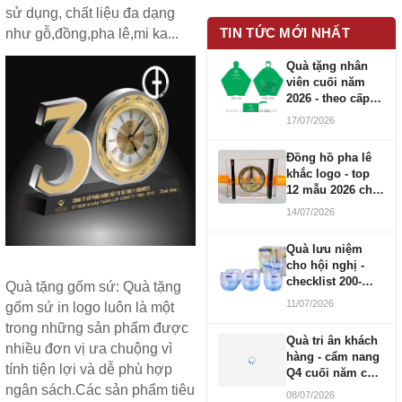
sử dụng, chất liệu đa dạng
TIN TỨC MỚI NHẤT
như gỗ,đồng,pha lê,mi ka...
Quà tặng nhân
viên cuối năm
2026 - theo cấp
bậc CBNV
17/07/2026
Đồng hồ pha lê
khắc logo - top
12 mẫu 2026 cho
doanh nghiệp
14/07/2026
Quà lưu niệm
cho hội nghị -
checklist 200-
Quà tặng gốm sứ
: Quà tặng
1000 người
11/07/2026
gốm sứ in logo luôn là một
trong những sản phẩm được
Quà tri ân khách
nhiều đơn vị ưa chuộng vì
hàng - cẩm nang
tính tiện lợi và dễ phù hợp
Q4 cuối năm cho
doanh nghiệp
ngân sách.Các sản phẩm tiêu
08/07/2026