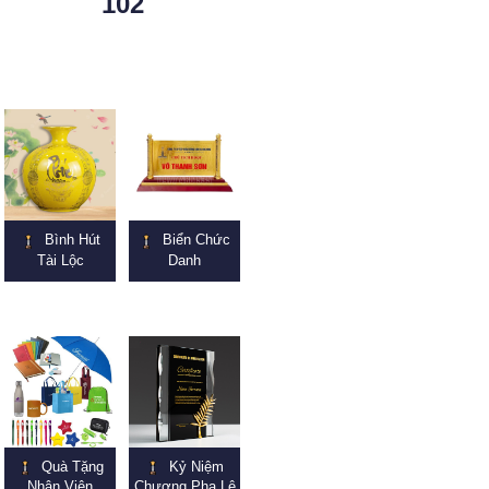
102
Bình Hút
Biển Chức
Tài Lộc
Danh
Quà Tặng
Kỷ Niệm
Nhân Viên
Chương Pha Lê