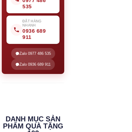
0977 486
535
ĐẶT HÀNG
NHANH
0936 689
911
Zalo 0977 486 535
Zalo 0936 689 911
DANH MỤC SẢN
PHẨM QUÀ TẶNG