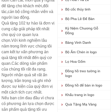
luôn cần các món quà ý nghĩa
để tặng cho khách mời,đối
Bộ cốc thủy tinh
tác,cán bộ công nhân viên và
người lao động.
Bộ Pha Lê Để Bàn
Quà tặng
102 tự hào là đơn vị
Kỷ Niệm Chương Gỗ
cung cấp giải pháp tốt nhất
Đồng
cho quý cơ quan lựa
chọn.Với kinh nghiệm lâu
Bảng Vinh Danh
năm trong lĩnh vực chúng tôi
cam kết tư vấn phương án
Bộ Ấm Chén in logo
quà tặng tốt nhất đến quý cơ
Lọ Hoa Gốm
quan.Các dòng sản phẩm
của chúng tôi rất đa rạng.
Đồng hồ treo tường in
Người nhận quà sẽ rất ấn
logo
tượng, trân trọng và ghi nhớ
Đồng hồ để bàn in logo
được sự kiện của quý đơn vị
một cách tích cực nhất.
Khẩu trang in logo
Nếu bạn còn đau đầu vì chưa
có phương án lựa chọn được
Quà Tặng Mạ Vàng
sản phẩm quà tặng
tối ưu