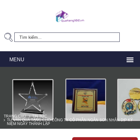
TRANG CHỦ
TIN TỨC
TƯ VẤN QUÀ TẶNG CHO CÔNG TY CỔ PHẦN NGÂN SƠN NHÂN DỊP KỶ
NIỆM NGÀY THÀNH LẬP