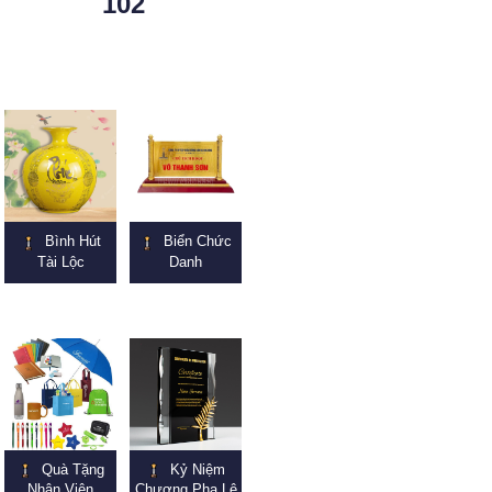
102
Bình Hút
Biển Chức
Tài Lộc
Danh
Quà Tặng
Kỷ Niệm
Nhân Viên
Chương Pha Lê