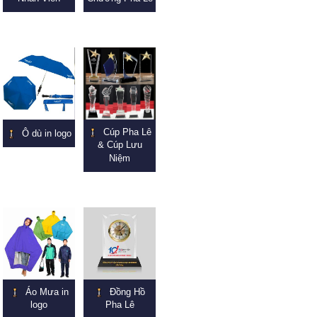
Cúp Pha Lê
Ô dù in logo
& Cúp Lưu
Niệm
Áo Mưa in
Đồng Hồ
logo
Pha Lê