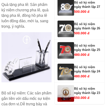
Bộ số kỷ niệm
Quà tặng pha lê
: Sản phẩm
ngày thành lập 27
kỷ niệm chương pha lê
,
quà
500.000 đ
tặng pha lê
,
đồng hồ pha lê
luôn động đáo, mới lạ, sang
Bộ số kỷ niệm
trọng, ý nghĩa.
ngày thành lập 26
500.000 đ
Bộ số kỷ niệm
ngày thành lập 25
480.000 đ
Bộ số kỷ niệm
ngày thành lập 24
480.000 đ
Bộ số kỷ niệm
ngày thành lập 23
Bộ số kỷ niệm
: Các sản phẩm
550.000 đ
gắn liền với dấu mốc sự kiện
của đơn vị.Dễ trưng bày và