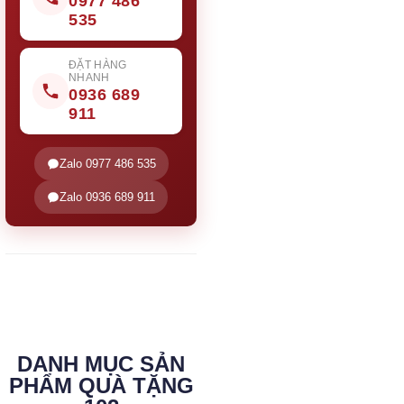
0977 486
535
ĐẶT HÀNG
NHANH
0936 689
911
Zalo 0977 486 535
Zalo 0936 689 911
DANH MỤC SẢN
PHẨM QUÀ TẶNG