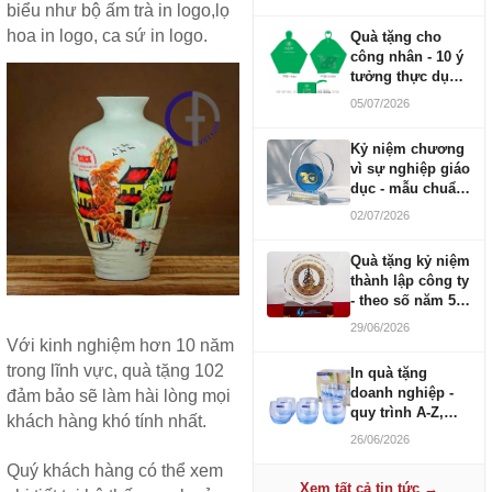
biểu như bộ ấm trà in logo,lọ
hoa in logo, ca sứ in logo.
Quà tặng cho
công nhân - 10 ý
tưởng thực dụng
ngân sách 100-
05/07/2026
500K
Kỷ niệm chương
vì sự nghiệp giáo
dục - mẫu chuẩn
2026
02/07/2026
Quà tặng kỷ niệm
thành lập công ty
- theo số năm 5,
10, 20, 30, 50
29/06/2026
Với kinh nghiệm hơn 10 năm
trong lĩnh vực, quà tặng 102
In quà tặng
doanh nghiệp -
đảm bảo sẽ làm hài lòng mọi
quy trình A-Z,
khách hàng khó tính nhất.
báo giá và thời
26/06/2026
gian
Quý khách hàng có thể xem
Xem tất cả tin tức →