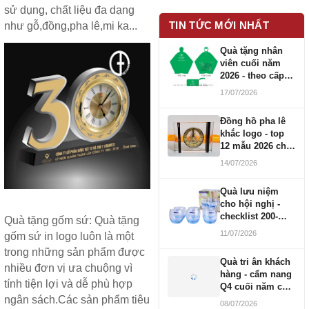
sử dụng, chất liệu đa dạng
TIN TỨC MỚI NHẤT
như gỗ,đồng,pha lê,mi ka...
Quà tặng nhân
viên cuối năm
2026 - theo cấp
bậc CBNV
17/07/2026
Đồng hồ pha lê
khắc logo - top
12 mẫu 2026 cho
doanh nghiệp
14/07/2026
Quà lưu niệm
cho hội nghị -
checklist 200-
Quà tặng gốm sứ
: Quà tặng
1000 người
11/07/2026
gốm sứ in logo luôn là một
trong những sản phẩm được
Quà tri ân khách
nhiều đơn vị ưa chuộng vì
hàng - cẩm nang
tính tiện lợi và dễ phù hợp
Q4 cuối năm cho
doanh nghiệp
ngân sách.Các sản phẩm tiêu
08/07/2026