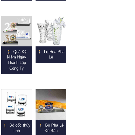
Quà Kỷ
Lọ Hoa Pha
Niệm Ngày
Lê
Thành Lập
Công Ty
Bộ cốc thủy
Bộ Pha Lê
tinh
Để Bàn