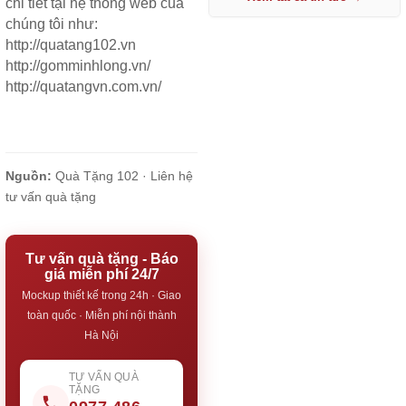
chi tiết tại hệ thống web của
chúng tôi như:
http://quatang102.vn
http://gomminhlong.vn/
http://quatangvn.com.vn/
Nguồn:
Quà Tặng 102 ·
Liên hệ
tư vấn quà tặng
Tư vấn quà tặng - Báo
giá miễn phí 24/7
Mockup thiết kế trong 24h · Giao
toàn quốc · Miễn phí nội thành
Hà Nội
TƯ VẤN QUÀ
TẶNG