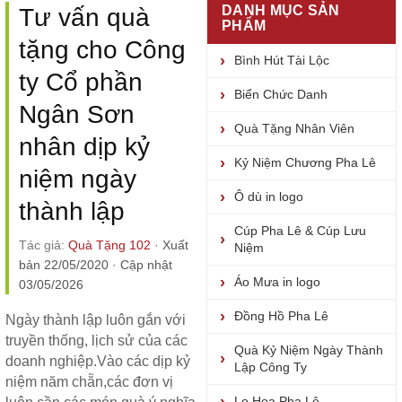
DANH MỤC SẢN
Tư vấn quà
PHẨM
tặng cho Công
Bình Hút Tài Lộc
ty Cổ phần
Biển Chức Danh
Ngân Sơn
Quà Tặng Nhân Viên
nhân dịp kỷ
Kỷ Niệm Chương Pha Lê
niệm ngày
Ô dù in logo
thành lập
Cúp Pha Lê & Cúp Lưu
Tác giả:
Quà Tặng 102
·
Xuất
Niệm
bản 22/05/2020
·
Cập nhật
Áo Mưa in logo
03/05/2026
Đồng Hồ Pha Lê
Ngày thành lập luôn gắn với
truyền thống, lịch sử của các
Quà Kỷ Niệm Ngày Thành
doanh nghiệp.Vào các dịp kỷ
Lập Công Ty
niệm năm chẵn,các đơn vị
Lọ Hoa Pha Lê