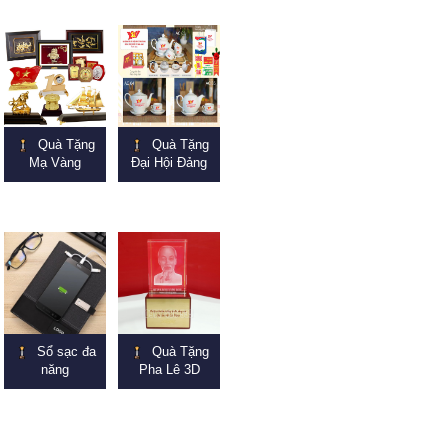
Quà Tặng
Quà Tặng
Mạ Vàng
Đại Hội Đảng
Sổ sạc đa
Quà Tặng
năng
Pha Lê 3D