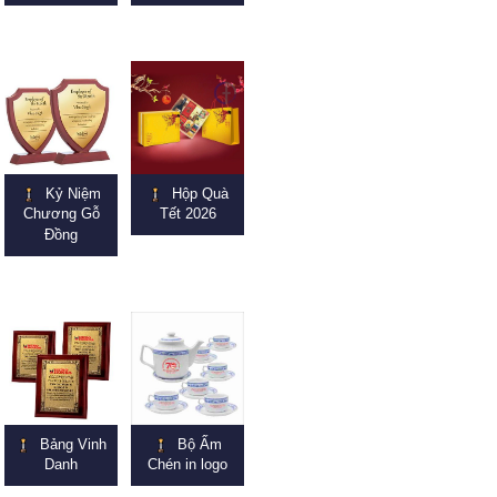
Kỷ Niệm
Hộp Quà
Chương Gỗ
Tết 2026
Đồng
Bảng Vinh
Bộ Ấm
Danh
Chén in logo