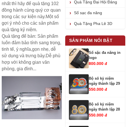
Quà Tặng Đại Hội Đảng
nhất thì hãy để quà tặng 102
đồng hành cùng quý cơ quan
Sổ sạc đa năng
trong các sự kiện này.Một số
gợi ý nhỏ cho các sản phẩm
Quà Tặng Pha Lê 3D
quà tặng kỷ niệm.
Quà tặng để bàn
: Sản phẩm
SẢN PHẨM NỔI BẬT
luôn đảm bảo tính sang trọng,
tinh tế, ý nghĩa,gọn nhẹ, dễ
Sổ sặc đa năng in
sử dụng và trưng bày.Dễ phù
logo
hợp với không gian văn
800.000 đ
phòng, gia đình...
Bộ số kỷ niệm
ngày thành lập 29
550.000 đ
Bộ số kỷ niệm
ngày thành lập 28
550.000 đ