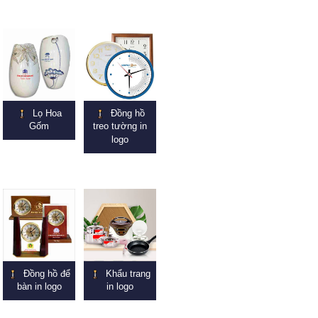
Lọ Hoa
Đồng hồ
Gốm
treo tường in
logo
Đồng hồ để
Khẩu trang
bàn in logo
in logo