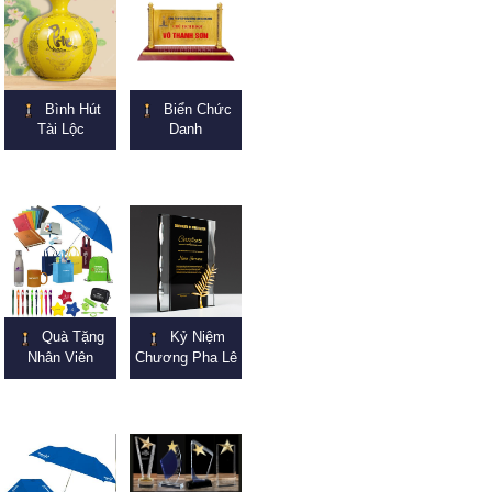
Bình Hút
Biển Chức
Tài Lộc
Danh
Quà Tặng
Kỷ Niệm
Nhân Viên
Chương Pha Lê