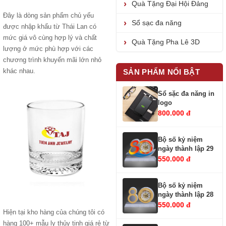
Quà Tặng Đại Hội Đảng
Đây là dòng sản phẩm chủ yếu
Sổ sạc đa năng
được nhập khẩu từ Thái Lan có
mức giá vô cùng hợp lý và chất
Quà Tặng Pha Lê 3D
lượng ở mức phù hợp với các
chương trình khuyến mãi lớn nhỏ
khác nhau.
SẢN PHẨM NỔI BẬT
Sổ sặc đa năng in
logo
800.000 đ
Bộ số kỷ niệm
ngày thành lập 29
550.000 đ
Bộ số kỷ niệm
ngày thành lập 28
550.000 đ
Hiện tại kho hàng của chúng tôi có
hàng 100+ mẫu ly thủy tinh giá rẻ từ