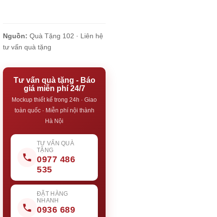
Nguồn:
Quà Tặng 102 ·
Liên hệ
tư vấn quà tặng
Tư vấn quà tặng - Báo
giá miễn phí 24/7
Mockup thiết kế trong 24h · Giao
toàn quốc · Miễn phí nội thành
Hà Nội
TƯ VẤN QUÀ
TẶNG
0977 486
535
ĐẶT HÀNG
NHANH
0936 689