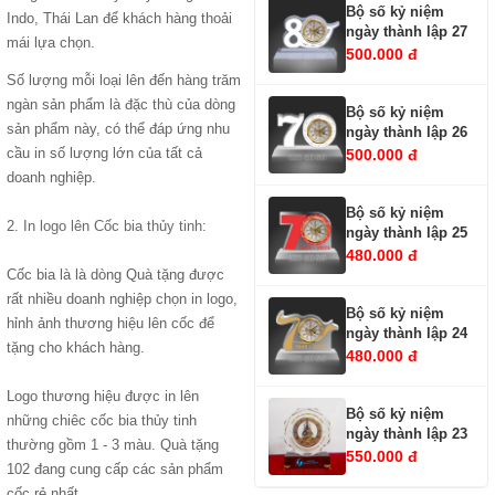
Bộ số kỷ niệm
Indo, Thái Lan để khách hàng thoải
ngày thành lập 27
mái lựa chọn.
500.000 đ
Số lượng mỗi loại lên đến hàng trăm
ngàn sản phẩm là đặc thù của dòng
Bộ số kỷ niệm
sản phẩm này, có thể đáp ứng nhu
ngày thành lập 26
cầu in số lượng lớn của tất cả
500.000 đ
doanh nghiệp.
Bộ số kỷ niệm
2.
In logo lên Cốc bia thủy tinh
:
ngày thành lập 25
480.000 đ
Cốc bia là là dòng Quà tặng được
rất nhiều doanh nghiệp chọn in logo,
Bộ số kỷ niệm
hỉnh ảnh thương hiệu lên cốc để
ngày thành lập 24
tặng cho khách hàng.
480.000 đ
Logo thương hiệu được in lên
Bộ số kỷ niệm
những chiêc cốc bia thủy tinh
ngày thành lập 23
thường gồm 1 - 3 màu. Quà tặng
550.000 đ
102 đang cung cấp các sản phẩm
cốc rẻ nhất.