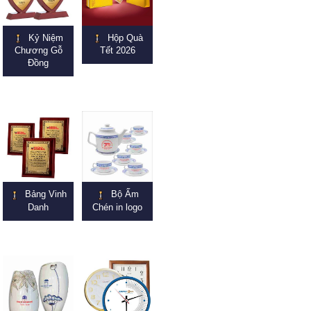
Kỷ Niệm
Hộp Quà
Chương Gỗ
Tết 2026
Đồng
Bảng Vinh
Bộ Ấm
Danh
Chén in logo