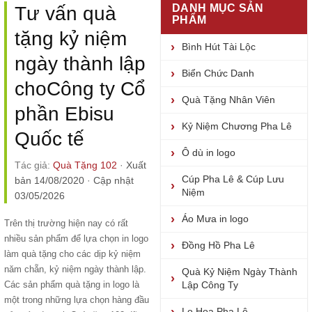
DANH MỤC SẢN
Tư vấn quà
PHẨM
tặng kỷ niệm
Bình Hút Tài Lộc
ngày thành lập
Biển Chức Danh
choCông ty Cổ
Quà Tặng Nhân Viên
phần Ebisu
Kỷ Niệm Chương Pha Lê
Quốc tế
Ô dù in logo
Tác giả:
Quà Tặng 102
·
Xuất
Cúp Pha Lê & Cúp Lưu
bản 14/08/2020
·
Cập nhật
Niệm
03/05/2026
Áo Mưa in logo
Trên thị trường hiện nay có rất
nhiều sản phẩm để lựa chọn in logo
Đồng Hồ Pha Lê
làm quà tặng cho các dịp kỷ niệm
năm chẵn, kỷ niệm ngày thành lập.
Quà Kỷ Niệm Ngày Thành
Các sản phẩm quà tặng in logo là
Lập Công Ty
một trong những lựa chọn hàng đầu
Lọ Hoa Pha Lê