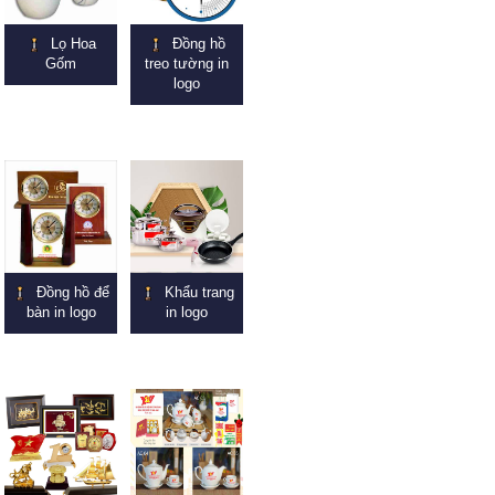
Lọ Hoa
Đồng hồ
Gốm
treo tường in
logo
Đồng hồ để
Khẩu trang
bàn in logo
in logo