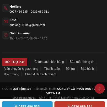
Hotline
0977 486 535
–
0936 689 911
Email
quatang102hn@gmail.com
Giờ làm việc
Thứ 2 – Thứ 7, 08:00 – 17:30
Chính sách bán hàng
Bảo mật thông tin
HỖ TRỢ KH
Vận chuyển & giao hàng
Thanh toán
Đổi trả
Bảo hành
Kiểm hàng
Phân định trách nhiệm
© 2026
Quà Tặng 102
– Bản quyền thuộc
CÔNG TY CỔ PHẦN ĐẦU TƯ GIFTS
VIỆT NAM
.
MST
0106128761
– Sở KHĐT TP. Hà Nội cấp ngày 20/03/2013.
0977 486 535
0936 689 911