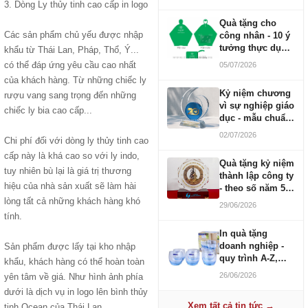
3. Dòng Ly thủy tinh cao cấp in logo
Quà tặng cho
Các sản phẩm chủ yếu được nhập
công nhân - 10 ý
tưởng thực dụng
khẩu từ Thái Lan, Pháp, Thổ, Ý...
ngân sách 100-
có thể đáp ứng yêu cầu cao nhất
05/07/2026
500K
của khách hàng. Từ những chiếc ly
Kỷ niệm chương
rượu vang sang trọng đến những
vì sự nghiệp giáo
chiếc ly bia cao cấp...
dục - mẫu chuẩn
2026
02/07/2026
Chi phí đối với dòng ly thủy tinh cao
cấp này là khá cao so với ly indo,
Quà tặng kỷ niệm
tuy nhiên bù lại là giá trị thương
thành lập công ty
hiệu của nhà sản xuất sẽ làm hài
- theo số năm 5,
10, 20, 30, 50
lòng tất cả những khách hàng khó
29/06/2026
tính.
In quà tặng
doanh nghiệp -
Sản phẩm được lấy tại kho nhập
quy trình A-Z,
khẩu, khách hàng có thể hoàn toàn
báo giá và thời
26/06/2026
yên tâm về giá. Như hình ảnh phía
gian
dưới là dịch vụ in logo lên bình thủy
Xem tất cả tin tức →
tinh Ocean của Thái Lan.