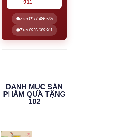
911
Zalo 0977 486 535
Zalo 0936 689 911
DANH MỤC SẢN
PHẨM QUÀ TẶNG
102