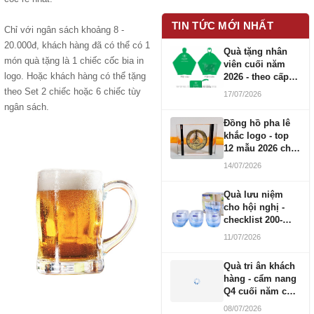
TIN TỨC MỚI NHẤT
Chỉ với ngân sách khoảng 8 -
20.000đ, khách hàng đã có thể có 1
Quà tặng nhân
món quà tặng là 1 chiếc cốc bia in
viên cuối năm
logo. Hoặc khách hàng có thể tặng
2026 - theo cấp
bậc CBNV
theo Set 2 chiếc hoặc 6 chiếc tùy
17/07/2026
ngân sách.
Đồng hồ pha lê
khắc logo - top
12 mẫu 2026 cho
doanh nghiệp
14/07/2026
Quà lưu niệm
cho hội nghị -
checklist 200-
1000 người
11/07/2026
Quà tri ân khách
hàng - cẩm nang
Q4 cuối năm cho
doanh nghiệp
08/07/2026