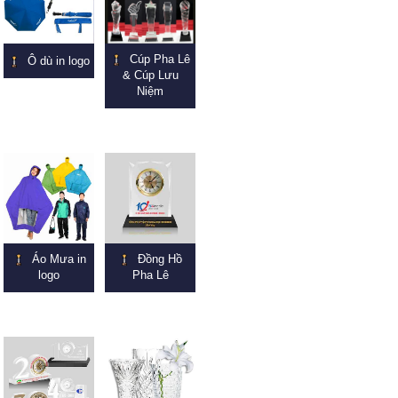
Cúp Pha Lê
Ô dù in logo
& Cúp Lưu
Niệm
Áo Mưa in
Đồng Hồ
logo
Pha Lê