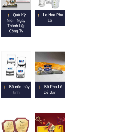
Quà Kỷ
Lọ Hoa Pha
Niệm Ngày
Lê
Thành Lập
Công Ty
Bộ cốc thủy
Bộ Pha Lê
tinh
Để Bàn