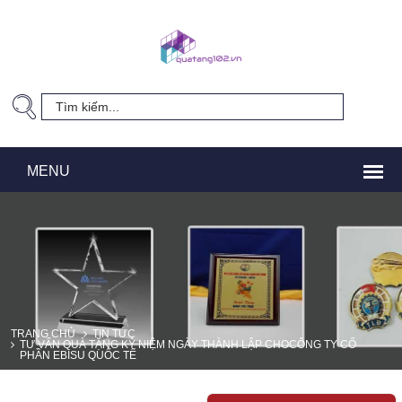
TRANG CHỦ
TIN TỨC
TƯ VẤN QUÀ TẶNG KỶ NIỆM NGÀY THÀNH LẬP CHOCÔNG TY CỔ
PHẦN EBISU QUỐC TẾ