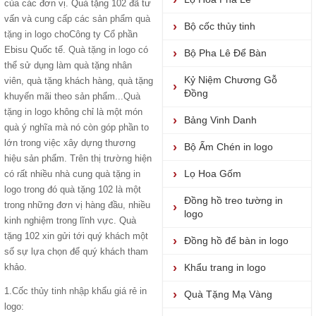
của các đơn vị. Quà tặng 102 đã tư
vấn và
cung cấp các sản phẩm quà
Bộ cốc thủy tinh
tặng in logo
choCông ty Cổ phần
Ebisu Quốc tế.
Quà tặng in logo
có
Bộ Pha Lê Để Bàn
thể sử dụng làm quà tặng nhân
Kỷ Niệm Chương Gỗ
viên, quà tặng khách hàng, quà tặng
Đồng
khuyến mãi theo sản phẩm...
Quà
tặng in logo
không chỉ là một món
Bảng Vinh Danh
quà ý nghĩa mà nó còn góp phần to
lớn trong việc xây dựng thương
Bộ Ấm Chén in logo
hiệu sản phẩm. Trên thị trường hiện
Lọ Hoa Gốm
có rất nhiều nhà cung quà tặng in
logo trong đó quà tặng 102 là một
Đồng hồ treo tường in
trong những đơn vị hàng đầu, nhiều
logo
kinh nghiệm trong lĩnh vực. Quà
tặng 102 xin gửi tới quý khách một
Đồng hồ để bàn in logo
số sự lựa chọn để quý khách tham
khảo.
Khẩu trang in logo
1.
Cốc thủy tinh nhập khẩu giá rẻ
in
Quà Tặng Mạ Vàng
logo: