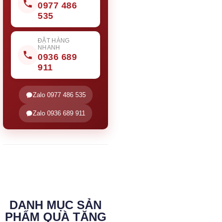
0977 486
535
ĐẶT HÀNG
NHANH
0936 689
911
Zalo 0977 486 535
Zalo 0936 689 911
DANH MỤC SẢN
PHẨM QUÀ TẶNG