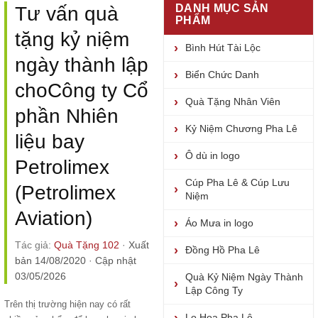
DANH MỤC SẢN
Tư vấn quà
PHẨM
tặng kỷ niệm
Bình Hút Tài Lộc
ngày thành lập
Biển Chức Danh
choCông ty Cổ
Quà Tặng Nhân Viên
phần Nhiên
Kỷ Niệm Chương Pha Lê
liệu bay
Ô dù in logo
Petrolimex
Cúp Pha Lê & Cúp Lưu
(Petrolimex
Niệm
Aviation)
Áo Mưa in logo
Tác giả:
Quà Tặng 102
·
Xuất
Đồng Hồ Pha Lê
bản 14/08/2020
·
Cập nhật
03/05/2026
Quà Kỷ Niệm Ngày Thành
Lập Công Ty
Trên thị trường hiện nay có rất
Lọ Hoa Pha Lê