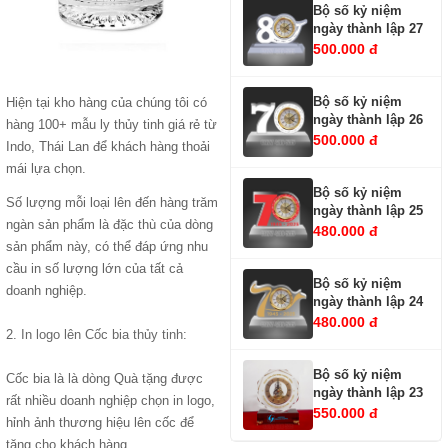
Bộ số kỷ niệm
ngày thành lập 27
500.000 đ
Bộ số kỷ niệm
Hiện tại kho hàng của chúng tôi có
ngày thành lập 26
hàng 100+ mẫu ly thủy tinh giá rẻ từ
500.000 đ
Indo, Thái Lan để khách hàng thoải
mái lựa chọn.
Bộ số kỷ niệm
Số lượng mỗi loại lên đến hàng trăm
ngày thành lập 25
ngàn sản phẩm là đặc thù của dòng
480.000 đ
sản phẩm này, có thể đáp ứng nhu
cầu in số lượng lớn của tất cả
Bộ số kỷ niệm
doanh nghiệp.
ngày thành lập 24
480.000 đ
2.
In logo lên Cốc bia thủy tinh
:
Bộ số kỷ niệm
Cốc bia là là dòng Quà tặng được
ngày thành lập 23
rất nhiều doanh nghiệp chọn in logo,
550.000 đ
hỉnh ảnh thương hiệu lên cốc để
tặng cho khách hàng.