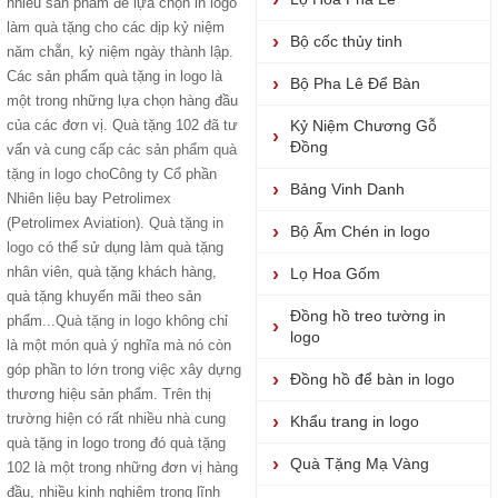
nhiều sản phẩm để lựa chọn in logo
làm quà tặng cho các dịp kỷ niệm
Bộ cốc thủy tinh
năm chẵn, kỷ niệm ngày thành lập.
Các sản phẩm quà tặng in logo là
Bộ Pha Lê Để Bàn
một trong những lựa chọn hàng đầu
của các đơn vị. Quà tặng 102 đã tư
Kỷ Niệm Chương Gỗ
Đồng
vấn và
cung cấp các sản phẩm quà
tặng in logo
choCông ty Cổ phần
Bảng Vinh Danh
Nhiên liệu bay Petrolimex
(Petrolimex Aviation).
Quà tặng in
Bộ Ấm Chén in logo
logo
có thể sử dụng làm quà tặng
nhân viên, quà tặng khách hàng,
Lọ Hoa Gốm
quà tặng khuyến mãi theo sản
Đồng hồ treo tường in
phẩm...
Quà tặng in logo
không chỉ
logo
là một món quà ý nghĩa mà nó còn
góp phần to lớn trong việc xây dựng
Đồng hồ để bàn in logo
thương hiệu sản phẩm. Trên thị
trường hiện có rất nhiều nhà cung
Khẩu trang in logo
quà tặng in logo trong đó quà tặng
Quà Tặng Mạ Vàng
102 là một trong những đơn vị hàng
đầu, nhiều kinh nghiệm trong lĩnh