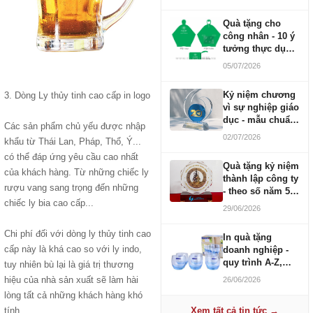
Quà tặng cho
công nhân - 10 ý
tưởng thực dụng
ngân sách 100-
05/07/2026
500K
Kỷ niệm chương
3. Dòng Ly thủy tinh cao cấp in logo
vì sự nghiệp giáo
dục - mẫu chuẩn
Các sản phẩm chủ yếu được nhập
2026
02/07/2026
khẩu từ Thái Lan, Pháp, Thổ, Ý...
có thể đáp ứng yêu cầu cao nhất
Quà tặng kỷ niệm
của khách hàng. Từ những chiếc ly
thành lập công ty
rượu vang sang trọng đến những
- theo số năm 5,
chiếc ly bia cao cấp...
10, 20, 30, 50
29/06/2026
Chi phí đối với dòng ly thủy tinh cao
In quà tặng
cấp này là khá cao so với ly indo,
doanh nghiệp -
quy trình A-Z,
tuy nhiên bù lại là giá trị thương
báo giá và thời
hiệu của nhà sản xuất sẽ làm hài
26/06/2026
gian
lòng tất cả những khách hàng khó
tính.
Xem tất cả tin tức →