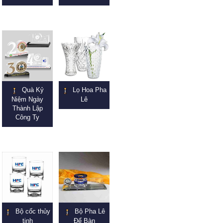
Quà Kỷ
Lọ Hoa Pha
Niệm Ngày
Lê
Thành Lập
Công Ty
Bộ cốc thủy
Bộ Pha Lê
tinh
Để Bàn