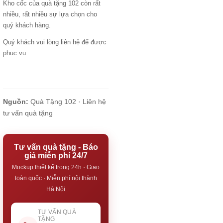
Kho cốc của quà tặng 102 còn rất
nhiều, rất nhiều sự lựa chọn cho
quý khách hàng.
Quý khách vui lòng liên hệ để được
phục vụ.
Nguồn:
Quà Tặng 102 ·
Liên hệ
tư vấn quà tặng
Tư vấn quà tặng - Báo
giá miễn phí 24/7
Mockup thiết kế trong 24h · Giao
toàn quốc · Miễn phí nội thành
Hà Nội
TƯ VẤN QUÀ
TẶNG