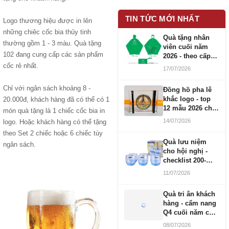
TIN TỨC MỚI NHẤT
Logo thương hiệu được in lên
những chiêc cốc bia thủy tinh
Quà tặng nhân
thường gồm 1 - 3 màu. Quà tặng
viên cuối năm
102 đang cung cấp các sản phẩm
2026 - theo cấp
bậc CBNV
cốc rẻ nhất.
17/07/2026
Chỉ với ngân sách khoảng 8 -
Đồng hồ pha lê
khắc logo - top
20.000đ, khách hàng đã có thể có 1
12 mẫu 2026 cho
món quà tặng là 1 chiếc cốc bia in
doanh nghiệp
14/07/2026
logo. Hoặc khách hàng có thể tặng
theo Set 2 chiếc hoặc 6 chiếc tùy
Quà lưu niệm
ngân sách.
cho hội nghị -
checklist 200-
1000 người
11/07/2026
Quà tri ân khách
hàng - cẩm nang
Q4 cuối năm cho
doanh nghiệp
08/07/2026