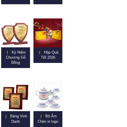
Kỷ Niệm
Hộp Quà
Chương Gỗ
Tết 2026
Đồng
Bảng Vinh
Bộ Ấm
Danh
Chén in logo