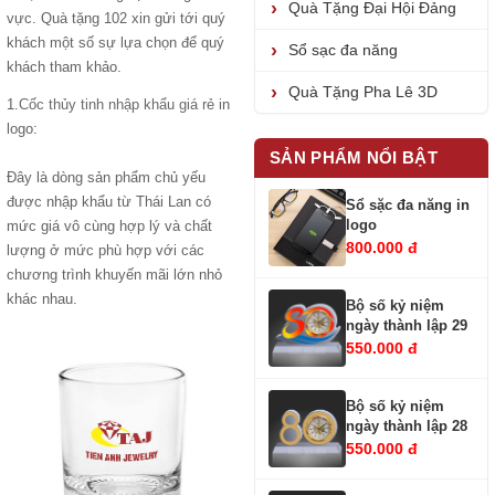
Quà Tặng Đại Hội Đảng
vực. Quà tặng 102 xin gửi tới quý
khách một số sự lựa chọn để quý
Sổ sạc đa năng
khách tham khảo.
Quà Tặng Pha Lê 3D
1.
Cốc thủy tinh nhập khẩu giá rẻ
in
logo:
SẢN PHẨM NỔI BẬT
Đây là dòng sản phẩm chủ yếu
được nhập khẩu từ Thái Lan có
Sổ sặc đa năng in
logo
mức giá vô cùng hợp lý và chất
800.000 đ
lượng ở mức phù hợp với các
chương trình khuyến mãi lớn nhỏ
khác nhau.
Bộ số kỷ niệm
ngày thành lập 29
550.000 đ
Bộ số kỷ niệm
ngày thành lập 28
550.000 đ