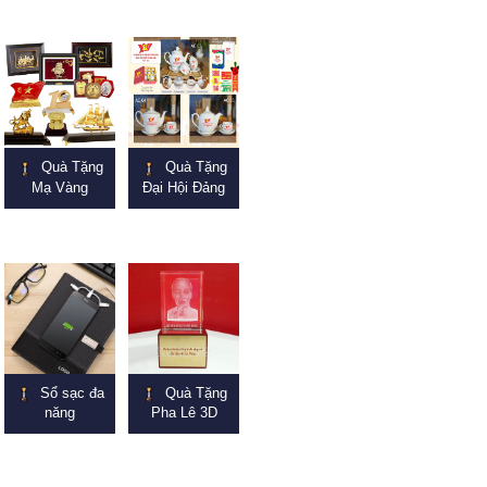
Quà Tặng
Quà Tặng
Mạ Vàng
Đại Hội Đảng
Sổ sạc đa
Quà Tặng
năng
Pha Lê 3D