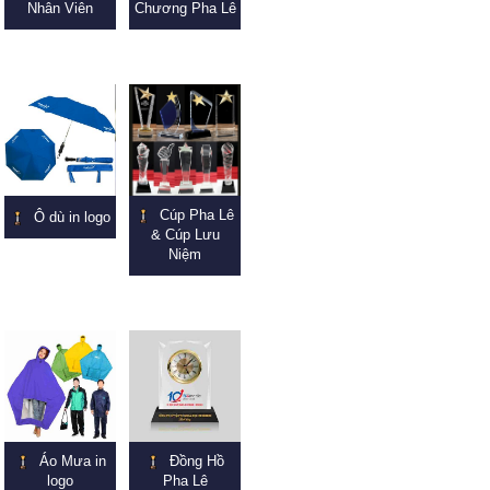
Nhân Viên
Chương Pha Lê
Cúp Pha Lê
Ô dù in logo
& Cúp Lưu
Niệm
Áo Mưa in
Đồng Hồ
logo
Pha Lê