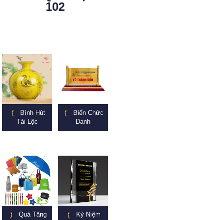
102
Bình Hút
Biển Chức
Tài Lộc
Danh
Quà Tặng
Kỷ Niệm