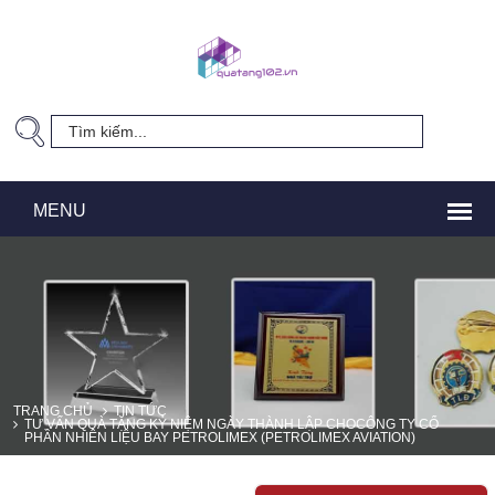
TRANG CHỦ
TIN TỨC
TƯ VẤN QUÀ TẶNG KỶ NIỆM NGÀY THÀNH LẬP CHOCÔNG TY CỔ
PHẦN NHIÊN LIỆU BAY PETROLIMEX (PETROLIMEX AVIATION)