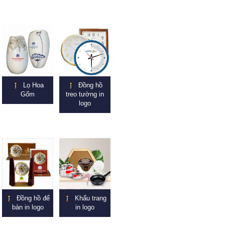
Lọ Hoa
Đồng hồ
Gốm
treo tường in
logo
Đồng hồ để
Khẩu trang
bàn in logo
in logo