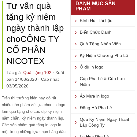
DANH MỤC SẢN
Tư vấn quà
PHẨM
tặng kỷ niệm
Bình Hút Tài Lộc
ngày thành lập
Biển Chức Danh
choCÔNG TY
Quà Tặng Nhân Viên
CỔ PHẦN
Kỷ Niệm Chương Pha Lê
NICOTEX
Ô dù in logo
Tác giả:
Quà Tặng 102
·
Xuất
Cúp Pha Lê & Cúp Lưu
bản 14/08/2020
·
Cập nhật
Niệm
03/05/2026
Áo Mưa in logo
Trên thị trường hiện nay có rất
nhiều sản phẩm để lựa chọn in logo
Đồng Hồ Pha Lê
làm quà tặng cho các dịp kỷ niệm
năm chẵn, kỷ niệm ngày thành lập.
Quà Kỷ Niệm Ngày Thành
Các sản phẩm quà tặng in logo là
Lập Công Ty
một trong những lựa chọn hàng đầu
Lọ Hoa Pha Lê