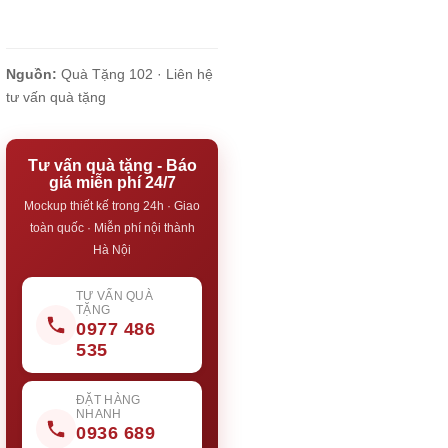
Nguồn:
Quà Tặng 102 ·
Liên hệ
tư vấn quà tặng
Tư vấn quà tặng - Báo
giá miễn phí 24/7
Mockup thiết kế trong 24h · Giao
toàn quốc · Miễn phí nội thành
Hà Nội
TƯ VẤN QUÀ
TẶNG
0977 486
535
ĐẶT HÀNG
NHANH
0936 689