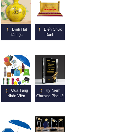
Bình Hút
Biển Chức
Tài Lộc
Danh
Quà Tặng
Kỷ Niệm
Nhân Viên
Chương Pha Lê