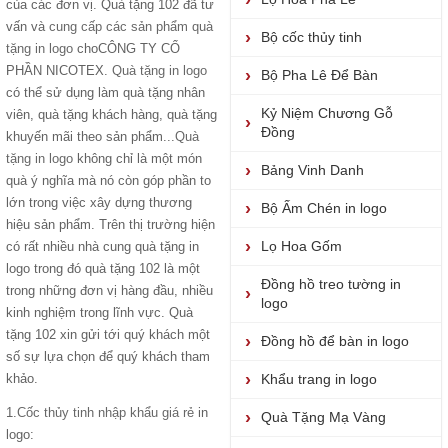
của các đơn vị. Quà tặng 102 đã tư
vấn và
cung cấp các sản phẩm quà
Bộ cốc thủy tinh
tặng in logo
choCÔNG TY CỔ
PHẦN NICOTEX.
Quà tặng in logo
Bộ Pha Lê Để Bàn
có thể sử dụng làm quà tặng nhân
Kỷ Niệm Chương Gỗ
viên, quà tặng khách hàng, quà tặng
Đồng
khuyến mãi theo sản phẩm...
Quà
tặng in logo
không chỉ là một món
Bảng Vinh Danh
quà ý nghĩa mà nó còn góp phần to
lớn trong việc xây dựng thương
Bộ Ấm Chén in logo
hiệu sản phẩm. Trên thị trường hiện
Lọ Hoa Gốm
có rất nhiều nhà cung quà tặng in
logo trong đó quà tặng 102 là một
Đồng hồ treo tường in
trong những đơn vị hàng đầu, nhiều
logo
kinh nghiệm trong lĩnh vực. Quà
tặng 102 xin gửi tới quý khách một
Đồng hồ để bàn in logo
số sự lựa chọn để quý khách tham
khảo.
Khẩu trang in logo
1.
Cốc thủy tinh nhập khẩu giá rẻ
in
Quà Tặng Mạ Vàng
logo: