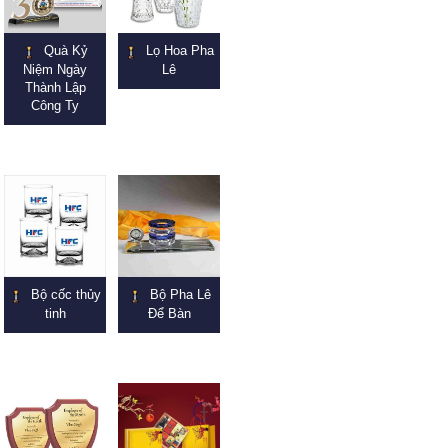
Quà Kỷ
Lọ Hoa Pha
Niệm Ngày
Lê
Thành Lập
Công Ty
Bộ cốc thủy
Bộ Pha Lê
tinh
Để Bàn