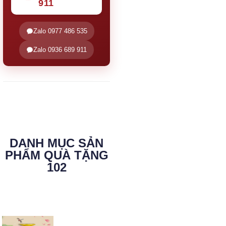
911
Zalo 0977 486 535
Zalo 0936 689 911
DANH MỤC SẢN
PHẨM QUÀ TẶNG
102