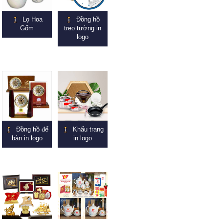
Lọ Hoa
Đồng hồ
Gốm
treo tường in
logo
Đồng hồ để
Khẩu trang
bàn in logo
in logo