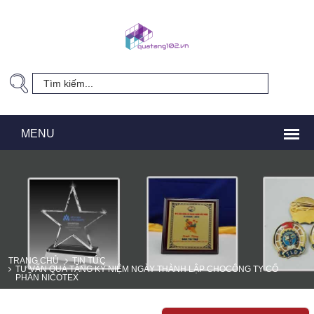
TRANG CHỦ
TIN TỨC
TƯ VẤN QUÀ TẶNG KỶ NIỆM NGÀY THÀNH LẬP CHOCÔNG TY CỔ
PHẦN NICOTEX