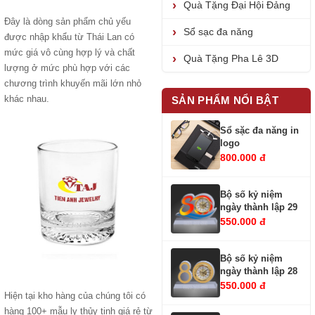
Quà Tặng Đại Hội Đảng
Đây là dòng sản phẩm chủ yếu
Sổ sạc đa năng
được nhập khẩu từ Thái Lan có
mức giá vô cùng hợp lý và chất
Quà Tặng Pha Lê 3D
lượng ở mức phù hợp với các
chương trình khuyến mãi lớn nhỏ
khác nhau.
SẢN PHẨM NỔI BẬT
Sổ sặc đa năng in
logo
800.000 đ
Bộ số kỷ niệm
ngày thành lập 29
550.000 đ
Bộ số kỷ niệm
ngày thành lập 28
550.000 đ
Hiện tại kho hàng của chúng tôi có
hàng 100+ mẫu ly thủy tinh giá rẻ từ