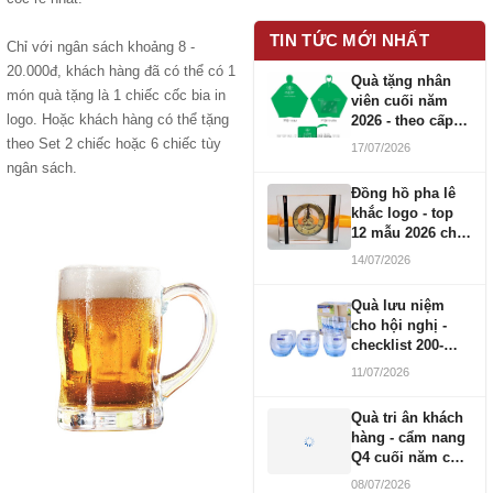
TIN TỨC MỚI NHẤT
Chỉ với ngân sách khoảng 8 -
20.000đ, khách hàng đã có thể có 1
Quà tặng nhân
món quà tặng là 1 chiếc cốc bia in
viên cuối năm
logo. Hoặc khách hàng có thể tặng
2026 - theo cấp
bậc CBNV
theo Set 2 chiếc hoặc 6 chiếc tùy
17/07/2026
ngân sách.
Đồng hồ pha lê
khắc logo - top
12 mẫu 2026 cho
doanh nghiệp
14/07/2026
Quà lưu niệm
cho hội nghị -
checklist 200-
1000 người
11/07/2026
Quà tri ân khách
hàng - cẩm nang
Q4 cuối năm cho
doanh nghiệp
08/07/2026