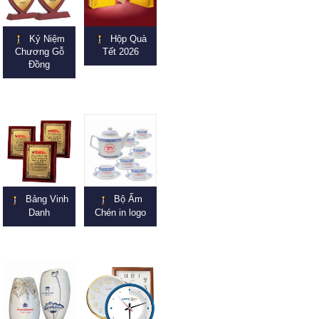
Kỷ Niệm
Hộp Quà
Chương Gỗ
Tết 2026
Đồng
Bảng Vinh
Bộ Ấm
Danh
Chén in logo