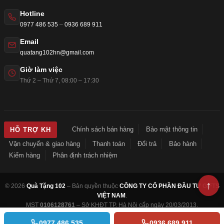
Hotline
0977 486 535
–
0936 689 911
Email
quatang102hn@gmail.com
Giờ làm việc
Thứ 2 – Thứ 7, 08:00 – 17:30
Chính sách bán hàng
Bảo mật thông tin
HỖ TRỢ KH
Vận chuyển & giao hàng
Thanh toán
Đổi trả
Bảo hành
Kiểm hàng
Phân định trách nhiệm
© 2026
Quà Tặng 102
– Bản quyền thuộc
CÔNG TY CỔ PHẦN ĐẦU TƯ GIFTS
VIỆT NAM
.
MST
0106128761
– Sở KHĐT TP. Hà Nội cấp ngày 20/03/2013.
0977 486 535
0936 689 911