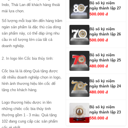
Bộ số kỷ niệm
Indo, Thái Lan để khách hàng thoải
ngày thành lập 27
mái lựa chọn.
500.000 đ
Số lượng mỗi loại lên đến hàng trăm
ngàn sản phẩm là đặc thù của dòng
Bộ số kỷ niệm
sản phẩm này, có thể đáp ứng nhu
ngày thành lập 26
cầu in số lượng lớn của tất cả
500.000 đ
doanh nghiệp.
Bộ số kỷ niệm
2.
In logo lên Cốc bia thủy tinh
:
ngày thành lập 25
480.000 đ
Cốc bia là là dòng Quà tặng được
rất nhiều doanh nghiệp chọn in logo,
Bộ số kỷ niệm
hỉnh ảnh thương hiệu lên cốc để
ngày thành lập 24
tặng cho khách hàng.
480.000 đ
Logo thương hiệu được in lên
Bộ số kỷ niệm
những chiêc cốc bia thủy tinh
ngày thành lập 23
thường gồm 1 - 3 màu. Quà tặng
550.000 đ
102 đang cung cấp các sản phẩm
cốc rẻ nhất.