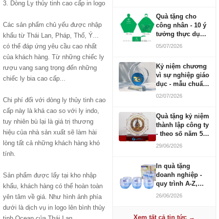
3. Dòng Ly thủy tinh cao cấp in logo
Quà tặng cho
Các sản phẩm chủ yếu được nhập
công nhân - 10 ý
tưởng thực dụng
khẩu từ Thái Lan, Pháp, Thổ, Ý...
ngân sách 100-
có thể đáp ứng yêu cầu cao nhất
05/07/2026
500K
của khách hàng. Từ những chiếc ly
Kỷ niệm chương
rượu vang sang trọng đến những
vì sự nghiệp giáo
chiếc ly bia cao cấp...
dục - mẫu chuẩn
2026
02/07/2026
Chi phí đối với dòng ly thủy tinh cao
cấp này là khá cao so với ly indo,
Quà tặng kỷ niệm
tuy nhiên bù lại là giá trị thương
thành lập công ty
hiệu của nhà sản xuất sẽ làm hài
- theo số năm 5,
10, 20, 30, 50
lòng tất cả những khách hàng khó
29/06/2026
tính.
In quà tặng
doanh nghiệp -
Sản phẩm được lấy tại kho nhập
quy trình A-Z,
khẩu, khách hàng có thể hoàn toàn
báo giá và thời
26/06/2026
yên tâm về giá. Như hình ảnh phía
gian
dưới là dịch vụ in logo lên bình thủy
Xem tất cả tin tức →
tinh Ocean của Thái Lan.