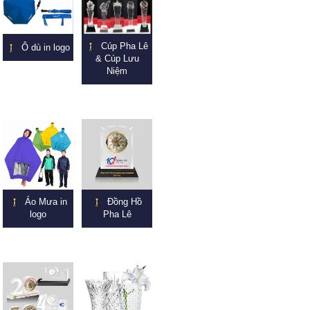
Cúp Pha Lê
Ô dù in logo
& Cúp Lưu
Niệm
Áo Mưa in
Đồng Hồ
logo
Pha Lê