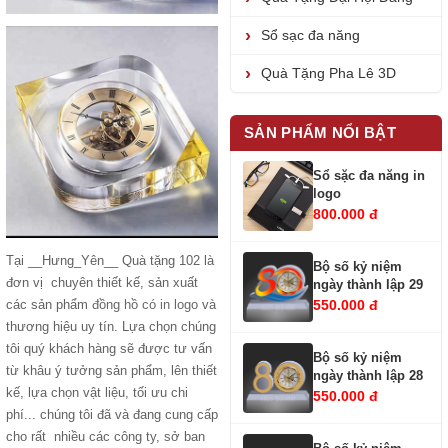
Sổ sạc đa năng
Quà Tặng Pha Lê 3D
SẢN PHẨM NỔI BẬT
Sổ sặc đa năng in
logo
800.000 đ
Tại __Hưng_Yên__ Quà tặng 102 là
Bộ số kỷ niệm
đơn vị chuyên thiết kế, sản xuất
ngày thành lập 29
550.000 đ
các sản phẩm
đồng hồ có in logo
và
thương hiệu uy tín. Lựa chọn chúng
tôi quý khách hàng sẽ được tư vấn
Bộ số kỷ niệm
từ khâu ý tưởng sản phẩm, lên thiết
ngày thành lập 28
kế, lựa chọn vật liệu, tối ưu chi
550.000 đ
phí... chúng tôi đã và đang cung cấp
cho rất nhiều các công ty, sở ban