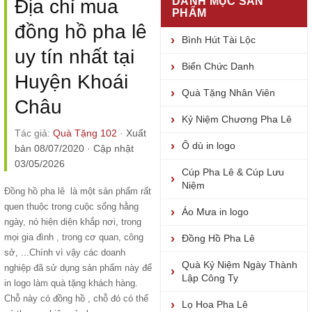
DANH MỤC SẢN
Địa chỉ mua
PHẨM
đồng hồ pha lê
Bình Hút Tài Lộc
uy tín nhất tại
Biển Chức Danh
Huyện Khoái
Quà Tặng Nhân Viên
Châu
Kỷ Niệm Chương Pha Lê
Tác giả:
Quà Tặng 102
·
Xuất
Ô dù in logo
bản 08/07/2020
·
Cập nhật
03/05/2026
Cúp Pha Lê & Cúp Lưu
Niệm
Đồng hồ pha lê
là một sản phẩm rất
quen thuộc trong cuộc sống hằng
Áo Mưa in logo
ngày, nó hiện diện khắp nơi, trong
mọi gia đình , trong cơ quan, công
Đồng Hồ Pha Lê
sở, ...Chính vì vậy các doanh
Quà Kỷ Niệm Ngày Thành
nghiệp đã sử dụng sản phẩm này để
Lập Công Ty
in logo làm quà tặng khách hàng.
Chỗ này có đồng hồ , chỗ đó có thể
Lọ Hoa Pha Lê