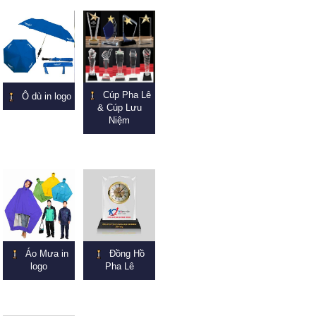
Cúp Pha Lê
Ô dù in logo
& Cúp Lưu
Niệm
Áo Mưa in
Đồng Hồ
logo
Pha Lê