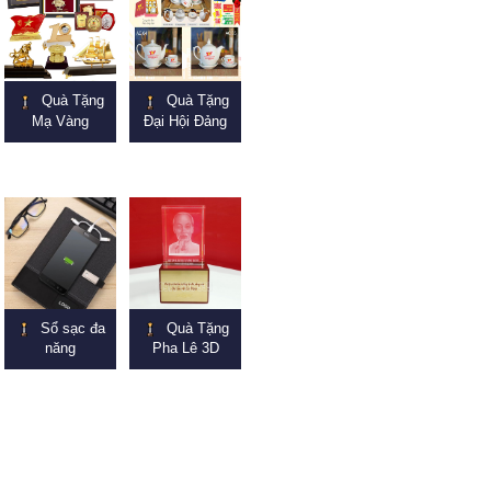
Quà Tặng
Quà Tặng
Mạ Vàng
Đại Hội Đảng
Sổ sạc đa
Quà Tặng
năng
Pha Lê 3D