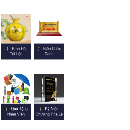
Bình Hút
Biển Chức
Tài Lộc
Danh
Quà Tặng
Kỷ Niệm
Nhân Viên
Chương Pha Lê