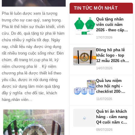
TIN TỨC MỚI NHẤT
Pha lê luôn được xem là tượng
Quà tặng nhân
trưng cho sự cao quý, sang trọng.
viên cuối năm
Pha lê thể hiện sự thuần khiết, vĩnh
2026 - theo cấp
cửu. Do đó, quà tặng từ pha lê hàm
bậc CBNV
17/07/2026
chứa nhiều ý nghĩa tốt đẹp. Ngày
nay, chất liệu này được ứng dụng
Đồng hồ pha lê
rất nhiều trong cuộc sống như: Đèn
khắc logo - top
chùm, đồ trang trí,
cup pha lê
,
kỷ
12 mẫu 2026 cho
doanh nghiệp
niệm chương pha lê
. Kỷ niệm
14/07/2026
chương pha lê được thiết kế theo
yêu cầu, được in nội dung riêng
Quà lưu niệm
cho hội nghị -
được sử dụng làm món quà tặng
checklist 200-
đầy ý nghĩa cho đối tác, khách
1000 người
11/07/2026
hàng,nhân viên…
Quà tri ân khách
hàng - cẩm nang
Q4 cuối năm cho
doanh nghiệp
08/07/2026