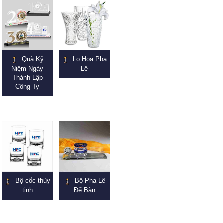
Quà Kỷ
Lọ Hoa Pha
Niệm Ngày
Lê
Thành Lập
Công Ty
Bộ cốc thủy
Bộ Pha Lê
tinh
Để Bàn