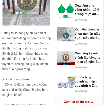
Quà tặng cho
công nhân - 10 ý
tưởng thực dụng
ngân sách 100-
05/07/2026
500K
Kỷ niệm chương
Chúng tôi là công ty chuyên thiết
vì sự nghiệp giáo
dục - mẫu chuẩn
kế, sản xuất
đồng hồ pha lê
cao cấp
2026
với nhiều mẫu mã độc đáo, đem tới
02/07/2026
cho thị trường nhiều sự lựa chọn.
Quà tặng kỷ niệm
Mỗi thiết kế, hình dáng khác nhau
thành lập công ty
đều thể hiện ý nghĩa khác nhau,
- theo số năm 5,
truyền tải những thông điệp khách
10, 20, 30, 50
29/06/2026
nhau của người tặng.
In quà tặng
Quy cách sản phẩm:
doanh nghiệp -
– Đồng hồ dáng tròn, dáng vuông,
quy trình A-Z,
dáng chữ nhật, đồng hồ dáng hình
báo giá và thời
26/06/2026
gian
bát giác, bộ số….
Xem tất cả tin tức →