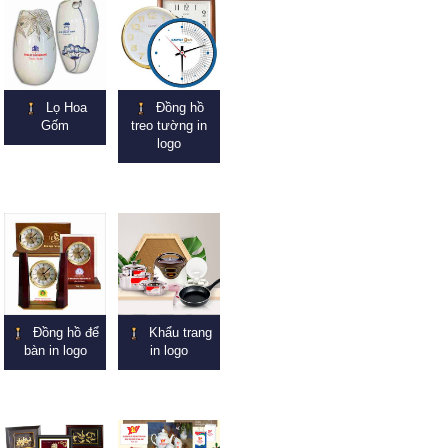
Lọ Hoa
Đồng hồ
Gốm
treo tường in
logo
Đồng hồ để
Khẩu trang
bàn in logo
in logo