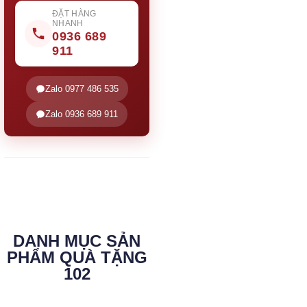
ĐẶT HÀNG
NHANH
0936 689
911
Zalo 0977 486 535
Zalo 0936 689 911
DANH MỤC SẢN
PHẨM QUÀ TẶNG
102