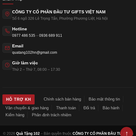
CÔNG TY CỔ PHẦN ĐẦU TƯ GIFTS VIỆT NAM
Số 6 ngõ 326 Lê Trọng Tấn
,
Phường Phương Liệt
,
Hà Nội
Hotline
0977 486 535
–
0936 689 911
Email
quatang102hn@gmail.com
Giờ làm việc
Thứ 2 – Thứ 7, 08:00 – 17:30
Chính sách bán hàng
Bảo mật thông tin
HỖ TRỢ KH
Vận chuyển & giao hàng
Thanh toán
Đổi trả
Bảo hành
Kiểm hàng
Phân định trách nhiệm
© 2026
Quà Tặng 102
– Bản quyền thuộc
CÔNG TY CỔ PHẦN ĐẦU TƯ GIFTS