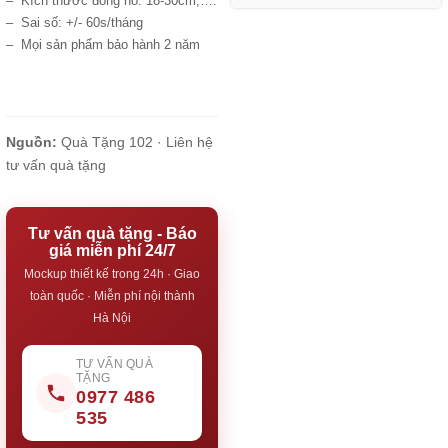
– Kích thước đồng hồ: 18-30cm,….
– Sai số: +/- 60s/tháng
– Mọi sản phẩm bảo hành 2 năm
Nguồn:
Quà Tặng 102 ·
Liên hệ
tư vấn quà tặng
Tư vấn quà tặng - Báo
giá miễn phí 24/7
Mockup thiết kế trong 24h · Giao
toàn quốc · Miễn phí nội thành
Hà Nội
TƯ VẤN QUÀ
TẶNG
0977 486
535