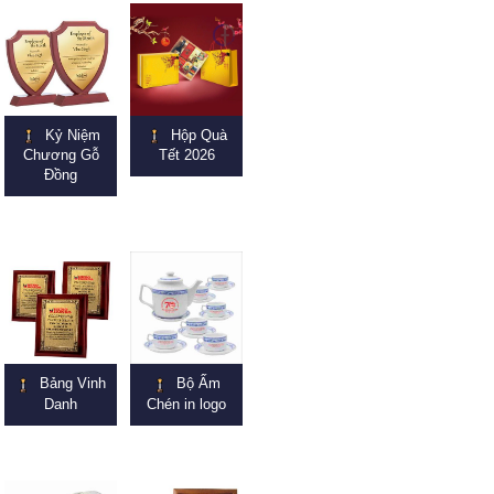
Kỷ Niệm
Hộp Quà
Chương Gỗ
Tết 2026
Đồng
Bảng Vinh
Bộ Ấm
Danh
Chén in logo