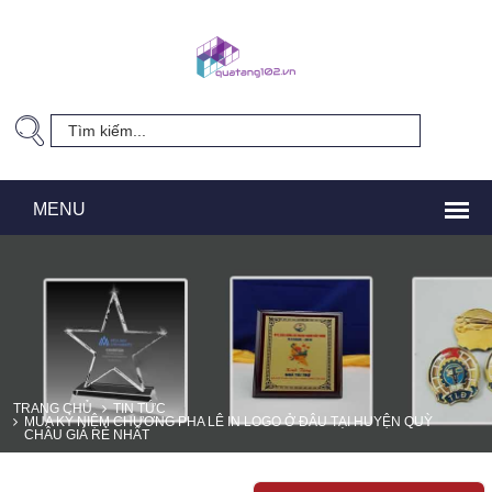
TRANG CHỦ
TIN TỨC
MUA KỶ NIỆM CHƯƠNG PHA LÊ IN LOGO Ở ĐÂU TẠI HUYỆN QUỲ
CHÂU GIÁ RẺ NHẤT