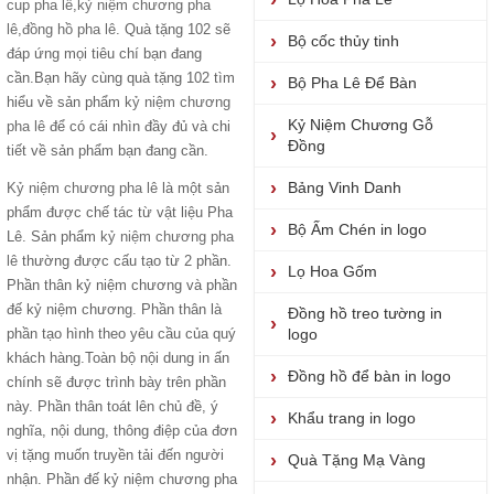
cup pha lê
,
kỷ niệm chương pha
lê
,
đồng hồ pha lê
. Quà tặng 102 sẽ
Bộ cốc thủy tinh
đáp ứng mọi tiêu chí bạn đang
cần.Bạn hãy cùng quà tặng 102 tìm
Bộ Pha Lê Để Bàn
hiểu về sản phẩm
kỷ niệm chương
Kỷ Niệm Chương Gỗ
pha lê
để có cái nhìn đầy đủ và chi
Đồng
tiết về sản phẩm bạn đang cần.
Bảng Vinh Danh
Kỷ niệm chương pha lê
là một sản
phẩm được chế tác từ vật liệu Pha
Bộ Ấm Chén in logo
Lê. Sản phẩm
kỷ niệm chương pha
lê
thường được cấu tạo từ 2 phần.
Lọ Hoa Gốm
Phần thân kỷ niệm chương và phần
đế kỷ niệm chương. Phần thân là
Đồng hồ treo tường in
phần tạo hình theo yêu cầu của quý
logo
khách hàng.Toàn bộ nội dung in ấn
Đồng hồ để bàn in logo
chính sẽ được trình bày trên phần
này. Phần thân toát lên chủ đề, ý
Khẩu trang in logo
nghĩa, nội dung, thông điệp của đơn
vị tặng muốn truyền tải đến người
Quà Tặng Mạ Vàng
nhận. Phần đế kỷ niệm chương pha