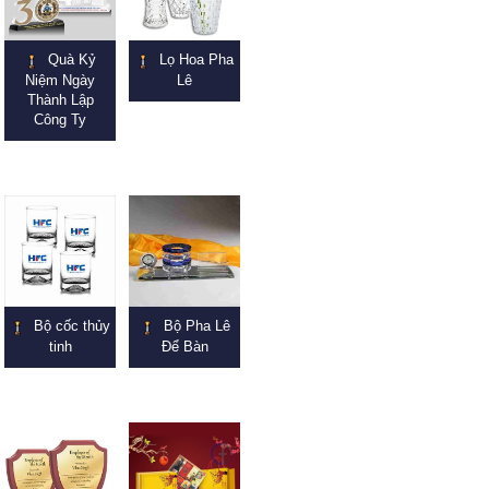
Quà Kỷ
Lọ Hoa Pha
Niệm Ngày
Lê
Thành Lập
Công Ty
Bộ cốc thủy
Bộ Pha Lê
tinh
Để Bàn