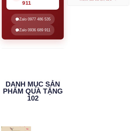
911
Zalo 0977 486 535
Zalo 0936 689 911
DANH MỤC SẢN
PHẨM QUÀ TẶNG
102