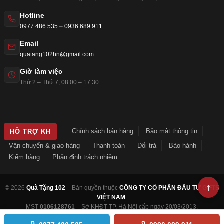
Hotline
0977 486 535
–
0936 689 911
Email
quatang102hn@gmail.com
Giờ làm việc
Thứ 2 – Thứ 7, 08:00 – 17:30
Chính sách bán hàng
Bảo mật thông tin
HỖ TRỢ KH
Vận chuyển & giao hàng
Thanh toán
Đổi trả
Bảo hành
Kiểm hàng
Phân định trách nhiệm
© 2026
Quà Tặng 102
– Bản quyền thuộc
CÔNG TY CỔ PHẦN ĐẦU TƯ GIFTS
VIỆT NAM
.
MST
0106128761
– Sở KHĐT TP. Hà Nội cấp ngày 20/03/2013.