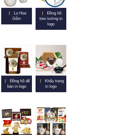
Lọ Hoa
Đồng hồ
Gốm
treo tường in
logo
Đồng hồ để
Khẩu trang
bàn in logo
in logo