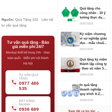
Quà tặng cho
công nhân - 10 ý
tưởng thực dụng
Nguồn:
Quà Tặng 102 ·
Liên hệ
ngân sách 100-
05/07/2026
tư vấn quà tặng
500K
Kỷ niệm chương
vì sự nghiệp giáo
Tư vấn quà tặng - Báo
dục - mẫu chuẩn
giá miễn phí 24/7
2026
02/07/2026
Mockup thiết kế trong 24h · Giao
toàn quốc · Miễn phí nội thành
Quà tặng kỷ niệm
Hà Nội
thành lập công ty
- theo số năm 5,
10, 20, 30, 50
29/06/2026
TƯ VẤN QUÀ
TẶNG
0977 486
In quà tặng
535
doanh nghiệp -
quy trình A-Z,
báo giá và thời
26/06/2026
ĐẶT HÀNG
gian
NHANH
0936 689
Xem tất cả tin tức →