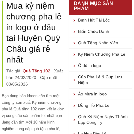
DANH MỤC SẢN
Mua kỷ niệm
PHẨM
chương pha lê
Bình Hút Tài Lộc
in logo ở đâu
Biển Chức Danh
tại Huyện Quỳ
Quà Tặng Nhân Viên
Châu giá rẻ
Kỷ Niệm Chương Pha Lê
nhất
Ô dù in logo
Tác giả:
Quà Tặng 102
·
Xuất
Cúp Pha Lê & Cúp Lưu
bản 24/02/2020
·
Cập nhật
Niệm
03/05/2026
Áo Mưa in logo
Bạn đang băn khoan cần tìm một
công ty sản xuất Kỷ niệm chương
Đồng Hồ Pha Lê
pha lê
.Quà tặng 102 cam kết là đơn
vị cung cấp sản phẩm tốt nhất bạn
Quà Kỷ Niệm Ngày Thành
đang cần tìm.Với 10 năm kinh
Lập Công Ty
nghiệm cung cấp
quà tặng pha lê
,
Lọ Hoa Pha Lê