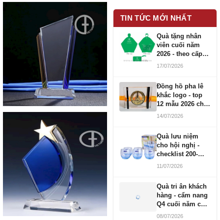
TIN TỨC MỚI NHẤT
Quà tặng nhân
viên cuối năm
2026 - theo cấp
bậc CBNV
17/07/2026
Đồng hồ pha lê
khắc logo - top
12 mẫu 2026 cho
doanh nghiệp
14/07/2026
Quà lưu niệm
cho hội nghị -
checklist 200-
1000 người
11/07/2026
Quà tri ân khách
hàng - cẩm nang
Q4 cuối năm cho
doanh nghiệp
08/07/2026