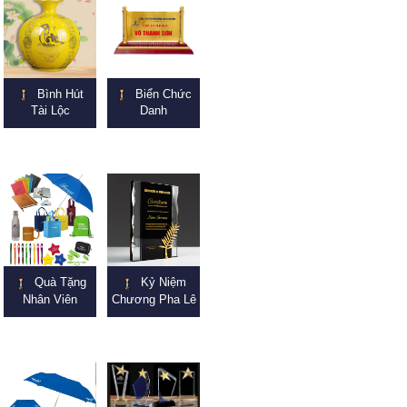
Bình Hút
Biển Chức
Tài Lộc
Danh
Quà Tặng
Kỷ Niệm
Nhân Viên
Chương Pha Lê