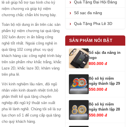
Quà Tặng Đại Hội Đảng
lê sẽ giúp hỗ trợ tạo hình cho
kỷ
niệm chương
và giúp kỷ niệm
Sổ sạc đa năng
chương chắc chắn khi trưng bày.
Quà Tặng Pha Lê 3D
Toàn bộ nội dung in ấn trên các sản
phẩm kỷ niệm chương tại quà tặng
102 luôn được in ấn bằng công
SẢN PHẨM NỔI BẬT
nghệ tốt nhất. Ngoài công nghệ in
quà tặng 102 cong phục vụ quý
Sổ sặc đa năng in
khách hàng các công nghệ trình bày
logo
trên sản phẩm như khắc trắng, khắc
800.000 đ
Laze 2D, khắc laze 3D, khảm vàng
trên pha lê.
Bộ số kỷ niệm
ngày thành lập 29
Với kinh nghiệm lâu năm, đội ngũ
550.000 đ
nhân viên kinh doanh nhiệt tình,bộ
phận
thiết kế quà tặng
chuyên
nghiệp đội ngũ kỹ thuật
sản xuất
Bộ số kỷ niệm
pha lê
lành nghề. Chúng tôi sẽ là sự
ngày thành lập 28
550.000 đ
lụa chọn số 1 để cung cấp quà tặng
cho quý khách hàng.