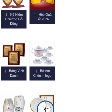
Kỷ Niệm
Hộp Quà
Chương Gỗ
Tết 2026
Đồng
Bảng Vinh
Bộ Ấm
Danh
Chén in logo